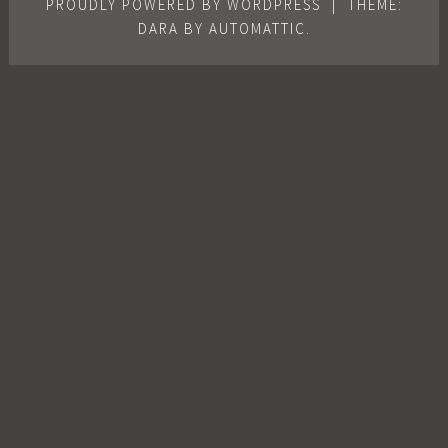
PROUDLY POWERED BY WORDPRESS
|
THEME:
DARA BY
AUTOMATTIC
.