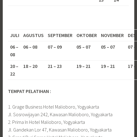
JULI
AGUSTUS
SEPTEMBER
OKTOBER
NOVEMBER
DES
06 –
06 – 08
07 – 09
05 – 07
05 – 07
07 –
08
20 –
18 – 20
21 – 23
19 – 21
19 – 21
17 –
22
TEMPAT PELATIHAN :
1. Grage Business Hotel Malioboro, Yogyakarta
Jl. Sosrowijayan 242, Kawasan Malioboro, Yogyakarta
2. Prima In Hotel Malioboro, Yogyakarta
Jl. Gandekan Lor 47, Kawasan Malioboro, Yogyakarta