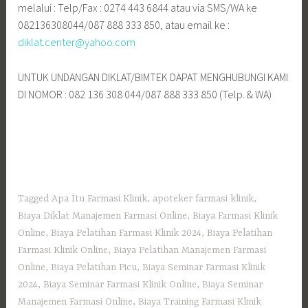
melalui : Telp/Fax : 0274 443 6844 atau via SMS/WA ke
082136308044/087 888 333 850, atau email ke :
diklat.center@yahoo.com
UNTUK UNDANGAN DIKLAT/BIMTEK DAPAT MENGHUBUNGI KAMI
DI NOMOR : 082 136 308 044/087 888 333 850 (Telp. & WA)
Tagged
Apa Itu Farmasi Klinik
,
apoteker farmasi klinik
,
Biaya Diklat Manajemen Farmasi Online
,
Biaya Farmasi Klinik
Online
,
Biaya Pelatihan Farmasi Klinik 2024
,
Biaya Pelatihan
Farmasi Klinik Online
,
Biaya Pelatihan Manajemen Farmasi
Online
,
Biaya Pelatihan Picu
,
Biaya Seminar Farmasi Klinik
2024
,
Biaya Seminar Farmasi Klinik Online
,
Biaya Seminar
Manajemen Farmasi Online
,
Biaya Training Farmasi Klinik