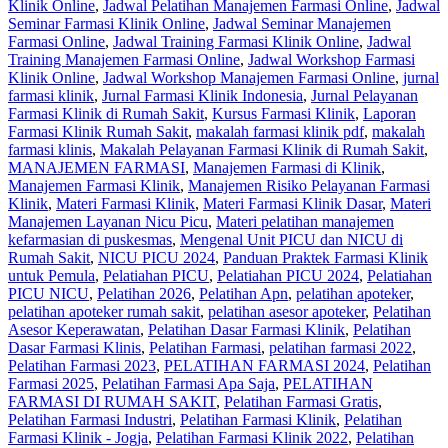
Klinik Online
,
Jadwal Pelatihan Manajemen Farmasi Online
,
Jadwal
Seminar Farmasi Klinik Online
,
Jadwal Seminar Manajemen
Farmasi Online
,
Jadwal Training Farmasi Klinik Online
,
Jadwal
Training Manajemen Farmasi Online
,
Jadwal Workshop Farmasi
Klinik Online
,
Jadwal Workshop Manajemen Farmasi Online
,
jurnal
farmasi klinik
,
Jurnal Farmasi Klinik Indonesia
,
Jurnal Pelayanan
Farmasi Klinik di Rumah Sakit
,
Kursus Farmasi Klinik
,
Laporan
Farmasi Klinik Rumah Sakit
,
makalah farmasi klinik pdf
,
makalah
farmasi klinis
,
Makalah Pelayanan Farmasi Klinik di Rumah Sakit
,
MANAJEMEN FARMASI
,
Manajemen Farmasi di Klinik
,
Manajemen Farmasi Klinik
,
Manajemen Risiko Pelayanan Farmasi
Klinik
,
Materi Farmasi Klinik
,
Materi Farmasi Klinik Dasar
,
Materi
Manajemen Layanan Nicu Picu
,
Materi pelatihan manajemen
kefarmasian di puskesmas
,
Mengenal Unit PICU dan NICU di
Rumah Sakit
,
NICU PICU 2024
,
Panduan Praktek Farmasi Klinik
untuk Pemula
,
Pelatiahan PICU
,
Pelatiahan PICU 2024
,
Pelatiahan
PICU NICU
,
Pelatihan 2026
,
Pelatihan Apn
,
pelatihan apoteker
,
pelatihan apoteker rumah sakit
,
pelatihan asesor apoteker
,
Pelatihan
Asesor Keperawatan
,
Pelatihan Dasar Farmasi Klinik
,
Pelatihan
Dasar Farmasi Klinis
,
Pelatihan Farmasi
,
pelatihan farmasi 2022
,
Pelatihan Farmasi 2023
,
PELATIHAN FARMASI 2024
,
Pelatihan
Farmasi 2025
,
Pelatihan Farmasi Apa Saja
,
PELATIHAN
FARMASI DI RUMAH SAKIT
,
Pelatihan Farmasi Gratis
,
Pelatihan Farmasi Industri
,
Pelatihan Farmasi Klinik
,
Pelatihan
Farmasi Klinik - Jogja
,
Pelatihan Farmasi Klinik 2022
,
Pelatihan