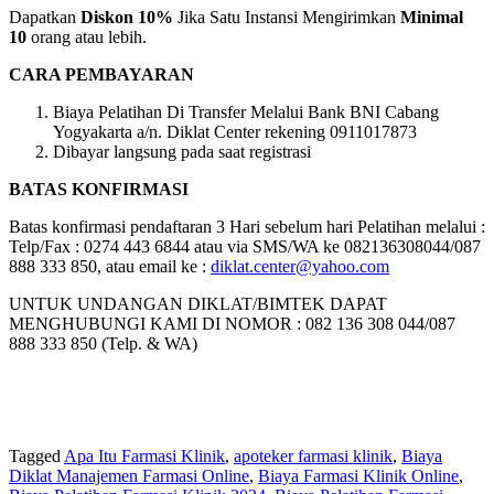
Dapatkan
Diskon 10%
Jika Satu Instansi Mengirimkan
Minimal
10
orang atau lebih.
CARA PEMBAYARAN
Biaya Pelatihan Di Transfer Melalui Bank BNI Cabang
Yogyakarta a/n. Diklat Center rekening 0911017873
Dibayar langsung pada saat registrasi
BATAS KONFIRMASI
Batas konfirmasi pendaftaran 3 Hari sebelum hari Pelatihan melalui :
Telp/Fax : 0274 443 6844 atau via SMS/WA ke 082136308044/087
888 333 850, atau email ke :
diklat.center@yahoo.com
UNTUK UNDANGAN DIKLAT/BIMTEK DAPAT
MENGHUBUNGI KAMI DI NOMOR : 082 136 308 044/087
888 333 850 (Telp. & WA)
Tagged
Apa Itu Farmasi Klinik
,
apoteker farmasi klinik
,
Biaya
Diklat Manajemen Farmasi Online
,
Biaya Farmasi Klinik Online
,