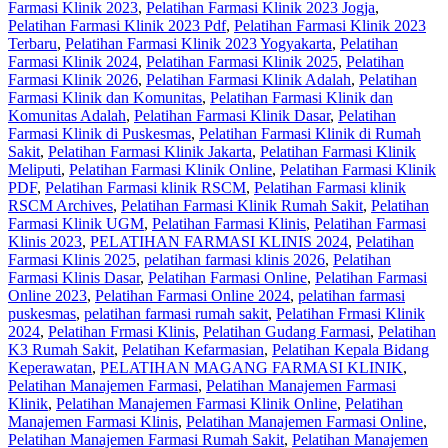
Farmasi Klinik 2023
,
Pelatihan Farmasi Klinik 2023 Jogja
,
Pelatihan Farmasi Klinik 2023 Pdf
,
Pelatihan Farmasi Klinik 2023
Terbaru
,
Pelatihan Farmasi Klinik 2023 Yogyakarta
,
Pelatihan
Farmasi Klinik 2024
,
Pelatihan Farmasi Klinik 2025
,
Pelatihan
Farmasi Klinik 2026
,
Pelatihan Farmasi Klinik Adalah
,
Pelatihan
Farmasi Klinik dan Komunitas
,
Pelatihan Farmasi Klinik dan
Komunitas Adalah
,
Pelatihan Farmasi Klinik Dasar
,
Pelatihan
Farmasi Klinik di Puskesmas
,
Pelatihan Farmasi Klinik di Rumah
Sakit
,
Pelatihan Farmasi Klinik Jakarta
,
Pelatihan Farmasi Klinik
Meliputi
,
Pelatihan Farmasi Klinik Online
,
Pelatihan Farmasi Klinik
PDF
,
Pelatihan Farmasi klinik RSCM
,
Pelatihan Farmasi klinik
RSCM Archives
,
Pelatihan Farmasi Klinik Rumah Sakit
,
Pelatihan
Farmasi Klinik UGM
,
Pelatihan Farmasi Klinis
,
Pelatihan Farmasi
Klinis 2023
,
PELATIHAN FARMASI KLINIS 2024
,
Pelatihan
Farmasi Klinis 2025
,
pelatihan farmasi klinis 2026
,
Pelatihan
Farmasi Klinis Dasar
,
Pelatihan Farmasi Online
,
Pelatihan Farmasi
Online 2023
,
Pelatihan Farmasi Online 2024
,
pelatihan farmasi
puskesmas
,
pelatihan farmasi rumah sakit
,
Pelatihan Frmasi Klinik
2024
,
Pelatihan Frmasi Klinis
,
Pelatihan Gudang Farmasi
,
Pelatihan
K3 Rumah Sakit
,
Pelatihan Kefarmasian
,
Pelatihan Kepala Bidang
Keperawatan
,
PELATIHAN MAGANG FARMASI KLINIK
,
Pelatihan Manajemen Farmasi
,
Pelatihan Manajemen Farmasi
Klinik
,
Pelatihan Manajemen Farmasi Klinik Online
,
Pelatihan
Manajemen Farmasi Klinis
,
Pelatihan Manajemen Farmasi Online
,
Pelatihan Manajemen Farmasi Rumah Sakit
,
Pelatihan Manajemen