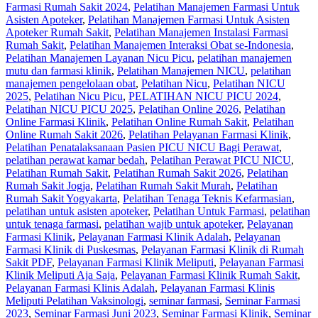
Farmasi Rumah Sakit 2024
,
Pelatihan Manajemen Farmasi Untuk
Asisten Apoteker
,
Pelatihan Manajemen Farmasi Untuk Asisten
Apoteker Rumah Sakit
,
Pelatihan Manajemen Instalasi Farmasi
Rumah Sakit
,
Pelatihan Manajemen Interaksi Obat se-Indonesia
,
Pelatihan Manajemen Layanan Nicu Picu
,
pelatihan manajemen
mutu dan farmasi klinik
,
Pelatihan Manajemen NICU
,
pelatihan
manajemen pengelolaan obat
,
Pelatihan Nicu
,
Pelatihan NICU
2025
,
Pelatihan Nicu Picu
,
PELATIHAN NICU PICU 2024
,
Pelatihan NICU PICU 2025
,
Pelatihan Online 2026
,
Pelatihan
Online Farmasi Klinik
,
Pelatihan Online Rumah Sakit
,
Pelatihan
Online Rumah Sakit 2026
,
Pelatihan Pelayanan Farmasi Klinik
,
Pelatihan Penatalaksanaan Pasien PICU NICU Bagi Perawat
,
pelatihan perawat kamar bedah
,
Pelatihan Perawat PICU NICU
,
Pelatihan Rumah Sakit‎
,
Pelatihan Rumah Sakit 2026
,
Pelatihan
Rumah Sakit Jogja
,
Pelatihan Rumah Sakit Murah
,
Pelatihan
Rumah Sakit Yogyakarta
,
Pelatihan Tenaga Teknis Kefarmasian
,
pelatihan untuk asisten apoteker
,
Pelatihan Untuk Farmasi
,
pelatihan
untuk tenaga farmasi
,
pelatihan wajib untuk apoteker
,
Pelayanan
Farmasi Klinik
,
Pelayanan Farmasi Klinik Adalah
,
Pelayanan
Farmasi Klinik di Puskesmas
,
Pelayanan Farmasi Klinik di Rumah
Sakit PDF
,
Pelayanan Farmasi Klinik Meliputi
,
Pelayanan Farmasi
Klinik Meliputi Aja Saja
,
Pelayanan Farmasi Klinik Rumah Sakit
,
Pelayanan Farmasi Klinis Adalah
,
Pelayanan Farmasi Klinis
Meliputi Pelatihan Vaksinologi
,
seminar farmasi
,
Seminar Farmasi
2023
,
Seminar Farmasi Juni 2023
,
Seminar Farmasi Klinik
,
Seminar