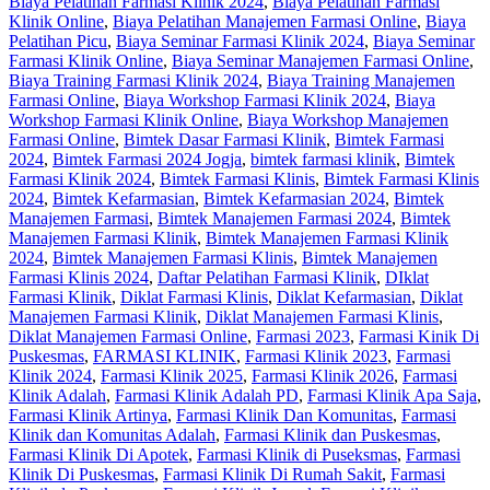
Biaya Pelatihan Farmasi Klinik 2024
,
Biaya Pelatihan Farmasi
Klinik Online
,
Biaya Pelatihan Manajemen Farmasi Online
,
Biaya
Pelatihan Picu
,
Biaya Seminar Farmasi Klinik 2024
,
Biaya Seminar
Farmasi Klinik Online
,
Biaya Seminar Manajemen Farmasi Online
,
Biaya Training Farmasi Klinik 2024
,
Biaya Training Manajemen
Farmasi Online
,
Biaya Workshop Farmasi Klinik 2024
,
Biaya
Workshop Farmasi Klinik Online
,
Biaya Workshop Manajemen
Farmasi Online
,
Bimtek Dasar Farmasi Klinik
,
Bimtek Farmasi
2024
,
Bimtek Farmasi 2024 Jogja
,
bimtek farmasi klinik
,
Bimtek
Farmasi Klinik 2024
,
Bimtek Farmasi Klinis
,
Bimtek Farmasi Klinis
2024
,
Bimtek Kefarmasian
,
Bimtek Kefarmasian 2024
,
Bimtek
Manajemen Farmasi
,
Bimtek Manajemen Farmasi 2024
,
Bimtek
Manajemen Farmasi Klinik
,
Bimtek Manajemen Farmasi Klinik
2024
,
Bimtek Manajemen Farmasi Klinis
,
Bimtek Manajemen
Farmasi Klinis 2024
,
Daftar Pelatihan Farmasi Klinik
,
DIklat
Farmasi Klinik
,
Diklat Farmasi Klinis
,
Diklat Kefarmasian
,
Diklat
Manajemen Farmasi Klinik
,
Diklat Manajemen Farmasi Klinis
,
Diklat Manajemen Farmasi Online
,
Farmasi 2023
,
Farmasi Kinik Di
Puskesmas
,
FARMASI KLINIK
,
Farmasi Klinik 2023
,
Farmasi
Klinik 2024
,
Farmasi Klinik 2025
,
Farmasi Klinik 2026
,
Farmasi
Klinik Adalah
,
Farmasi Klinik Adalah PD
,
Farmasi Klinik Apa Saja
,
Farmasi Klinik Artinya
,
Farmasi Klinik Dan Komunitas
,
Farmasi
Klinik dan Komunitas Adalah
,
Farmasi Klinik dan Puskesmas
,
Farmasi Klinik Di Apotek
,
Farmasi Klinik di Puseksmas
,
Farmasi
Klinik Di Puskesmas
,
Farmasi Klinik Di Rumah Sakit
,
Farmasi