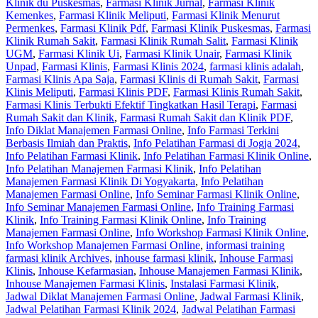
Klinik du Puskesmas
,
Farmasi Klinik Jurnal
,
Farmasi Klinik
Kemenkes
,
Farmasi Klinik Meliputi
,
Farmasi Klinik Menurut
Permenkes
,
Farmasi Klinik Pdf
,
Farmasi Klinik Puskesmas
,
Farmasi
Klinik Rumah Sakit
,
Farmasi Klinik Rumah Salit
,
Farmasi Klinik
UGM
,
Farmasi Klinik Ui
,
Farmasi Klinik Unair
,
Farmasi Klinik
Unpad
,
Farmasi Klinis
,
Farmasi Klinis 2024
,
farmasi klinis adalah
,
Farmasi Klinis Apa Saja
,
Farmasi Klinis di Rumah Sakit
,
Farmasi
Klinis Meliputi
,
Farmasi Klinis PDF
,
Farmasi Klinis Rumah Sakit
,
Farmasi Klinis Terbukti Efektif Tingkatkan Hasil Terapi
,
Farmasi
Rumah Sakit dan Klinik
,
Farmasi Rumah Sakit dan Klinik PDF
,
Info Diklat Manajemen Farmasi Online
,
Info Farmasi Terkini
Berbasis Ilmiah dan Praktis
,
Info Pelatihan Farmasi di Jogja 2024
,
Info Pelatihan Farmasi Klinik
,
Info Pelatihan Farmasi Klinik Online
,
Info Pelatihan Manajemen Farmasi Klinik
,
Info Pelatihan
Manajemen Farmasi Klinik Di Yogyakarta
,
Info Pelatihan
Manajemen Farmasi Online
,
Info Seminar Farmasi Klinik Online
,
Info Seminar Manajemen Farmasi Online
,
Info Training Farmasi
Klinik
,
Info Training Farmasi Klinik Online
,
Info Training
Manajemen Farmasi Online
,
Info Workshop Farmasi Klinik Online
,
Info Workshop Manajemen Farmasi Online
,
informasi training
farmasi klinik Archives
,
inhouse farmasi klinik
,
Inhouse Farmasi
Klinis
,
Inhouse Kefarmasian
,
Inhouse Manajemen Farmasi Klinik
,
Inhouse Manajemen Farmasi Klinis
,
Instalasi Farmasi Klinik
,
Jadwal Diklat Manajemen Farmasi Online
,
Jadwal Farmasi Klinik
,
Jadwal Pelatihan Farmasi Klinik 2024
,
Jadwal Pelatihan Farmasi