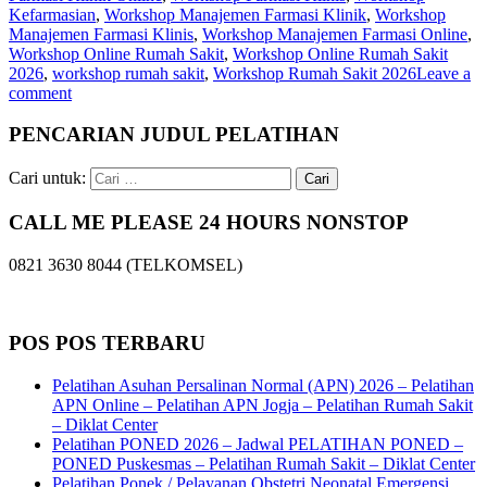
Kefarmasian
,
Workshop Manajemen Farmasi Klinik
,
Workshop
Manajemen Farmasi Klinis
,
Workshop Manajemen Farmasi Online
,
Workshop Online Rumah Sakit
,
Workshop Online Rumah Sakit
2026
,
workshop rumah sakit
,
Workshop Rumah Sakit 2026
Leave a
comment
PENCARIAN JUDUL PELATIHAN
Cari untuk:
CALL ME PLEASE 24 HOURS NONSTOP
0821 3630 8044 (TELKOMSEL)
POS POS TERBARU
Pelatihan Asuhan Persalinan Normal (APN) 2026 – Pelatihan
APN Online – Pelatihan APN Jogja – Pelatihan Rumah Sakit
– Diklat Center
Pelatihan PONED 2026 – Jadwal PELATIHAN PONED –
PONED Puskesmas – Pelatihan Rumah Sakit – Diklat Center
Pelatihan Ponek / Pelayanan Obstetri Neonatal Emergensi