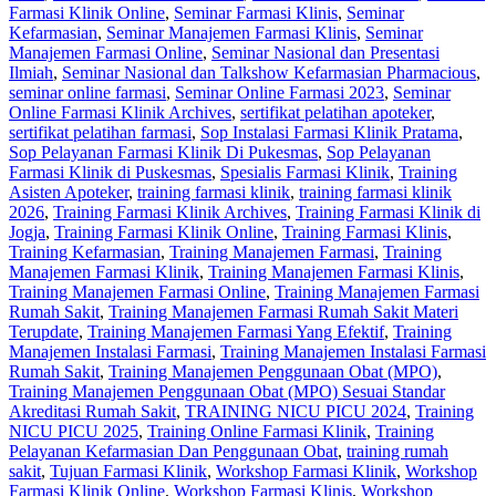
Farmasi Klinik Online
,
Seminar Farmasi Klinis
,
Seminar
Kefarmasian
,
Seminar Manajemen Farmasi Klinis
,
Seminar
Manajemen Farmasi Online
,
Seminar Nasional dan Presentasi
Ilmiah
,
Seminar Nasional dan Talkshow Kefarmasian Pharmacious
,
seminar online farmasi
,
Seminar Online Farmasi 2023
,
Seminar
Online Farmasi Klinik Archives
,
sertifikat pelatihan apoteker
,
sertifikat pelatihan farmasi
,
Sop Instalasi Farmasi Klinik Pratama
,
Sop Pelayanan Farmasi Klinik Di Pukesmas
,
Sop Pelayanan
Farmasi Klinik di Puskesmas
,
Spesialis Farmasi Klinik
,
Training
Asisten Apoteker
,
training farmasi klinik
,
training farmasi klinik
2026
,
Training Farmasi Klinik Archives
,
Training Farmasi Klinik di
Jogja
,
Training Farmasi Klinik Online
,
Training Farmasi Klinis
,
Training Kefarmasian
,
Training Manajemen Farmasi
,
Training
Manajemen Farmasi Klinik
,
Training Manajemen Farmasi Klinis
,
Training Manajemen Farmasi Online
,
Training Manajemen Farmasi
Rumah Sakit
,
Training Manajemen Farmasi Rumah Sakit Materi
Terupdate
,
Training Manajemen Farmasi Yang Efektif
,
Training
Manajemen Instalasi Farmasi
,
Training Manajemen Instalasi Farmasi
Rumah Sakit
,
Training Manajemen Penggunaan Obat (MPO)
,
Training Manajemen Penggunaan Obat (MPO) Sesuai Standar
Akreditasi Rumah Sakit
,
TRAINING NICU PICU 2024
,
Training
NICU PICU 2025
,
Training Online Farmasi Klinik
,
Training
Pelayanan Kefarmasian Dan Penggunaan Obat
,
training rumah
sakit
,
Tujuan Farmasi Klinik
,
Workshop Farmasi Klinik
,
Workshop
Farmasi Klinik Online
,
Workshop Farmasi Klinis
,
Workshop