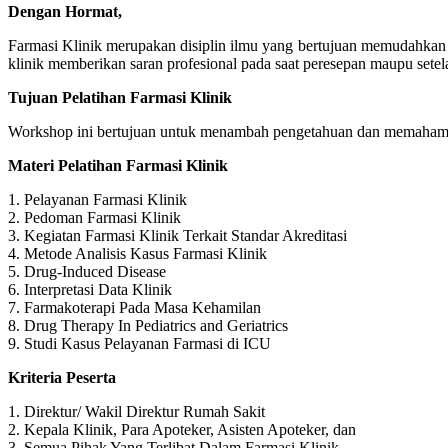
Dengan Hormat,
Farmasi Klinik merupakan disiplin ilmu yang bertujuan memudahkan
klinik memberikan saran profesional pada saat peresepan maupu set
Tujuan Pelatihan Farmasi Klinik
Workshop ini bertujuan untuk menambah pengetahuan dan memahami 
Materi Pelatihan Farmasi Klinik
1. Pelayanan Farmasi Klinik
2. Pedoman Farmasi Klinik
3. Kegiatan Farmasi Klinik Terkait Standar Akreditasi
4. Metode Analisis Kasus Farmasi Klinik
5. Drug-Induced Disease
6. Interpretasi Data Klinik
7. Farmakoterapi Pada Masa Kehamilan
8. Drug Therapy In Pediatrics and Geriatrics
9. Studi Kasus Pelayanan Farmasi di ICU
Kriteria Peserta
1. Direktur/ Wakil Direktur Rumah Sakit
2. Kepala Klinik, Para Apoteker, Asisten Apoteker, dan
3. Semua Pihak Yang Terlibat Dalam Farmasi Klinik