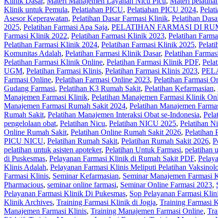
Klinik Dasar
,
Materi Manajemen Layanan Nicu Picu
,
Materi pelatih
Klinik untuk Pemula
,
Pelatiahan PICU
,
Pelatiahan PICU 2024
,
Pela
Asesor Keperawatan
,
Pelatihan Dasar Farmasi Klinik
,
Pelatihan Dasa
2025
,
Pelatihan Farmasi Apa Saja
,
PELATIHAN FARMASI DI RU
Farmasi Klinik 2022
,
Pelatihan Farmasi Klinik 2023
,
Pelatihan Farma
Pelatihan Farmasi Klinik 2024
,
Pelatihan Farmasi Klinik 2025
,
Pelati
Komunitas Adalah
,
Pelatihan Farmasi Klinik Dasar
,
Pelatihan Farmas
Pelatihan Farmasi Klinik Online
,
Pelatihan Farmasi Klinik PDF
,
Pela
UGM
,
Pelatihan Farmasi Klinis
,
Pelatihan Farmasi Klinis 2023
,
PEL
Farmasi Online
,
Pelatihan Farmasi Online 2023
,
Pelatihan Farmasi O
Gudang Farmasi
,
Pelatihan K3 Rumah Sakit
,
Pelatihan Kefarmasian
,
Manajemen Farmasi Klinik
,
Pelatihan Manajemen Farmasi Klinik On
Manajemen Farmasi Rumah Sakit 2024
,
Pelatihan Manajemen Farmas
Rumah Sakit
,
Pelatihan Manajemen Interaksi Obat se-Indonesia
,
Pela
pengelolaan obat
,
Pelatihan Nicu
,
Pelatihan NICU 2025
,
Pelatihan N
Online Rumah Sakit
,
Pelatihan Online Rumah Sakit 2026
,
Pelatihan 
PICU NICU
,
Pelatihan Rumah Sakit‎
,
Pelatihan Rumah Sakit 2026
,
P
pelatihan untuk asisten apoteker
,
Pelatihan Untuk Farmasi
,
pelatihan 
di Puskesmas
,
Pelayanan Farmasi Klinik di Rumah Sakit PDF
,
Pelaya
Klinis Adalah
,
Pelayanan Farmasi Klinis Meliputi Pelatihan Vaksinol
Farmasi Klinis
,
Seminar Kefarmasian
,
Seminar Manajemen Farmasi K
Pharmacious
,
seminar online farmasi
,
Seminar Online Farmasi 2023
,
Pelayanan Farmasi Klinik Di Pukesmas
,
Sop Pelayanan Farmasi Klin
Klinik Archives
,
Training Farmasi Klinik di Jogja
,
Training Farmasi K
Manajemen Farmasi Klinis
,
Training Manajemen Farmasi Online
,
Tra