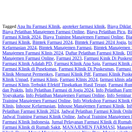
Tagged
Apa Itu Farmasi Klinik
,
apoteker farmasi klinik
,
Biaya Diklat
Biaya Pelatihan Manajemen Farmasi Online
,
Biaya Pelatihan Picu
,
Bi
Farmasi Klinik 2024
,
Biaya Training Manajemen Farmasi Online
,
Bi
Farmasi Klinik
,
Bimtek Farmasi 2024
,
Bimtek Farmasi 2024 Jogja
,
bi
Kefarmasian 2024
,
Bimtek Manajemen Farmasi
,
Bimtek Manajemen 
Manajemen Farmasi Klinis 2024
,
Daftar Pelatihan Farmasi Klinik
,
DI
Manajemen Farmasi Online
,
Farmasi 2023
,
Farmasi Kinik Di Puskes
Farmasi Klinik Adalah PD
,
Farmasi Klinik Apa Saja
,
Farmasi Klinik 
Farmasi Klinik di Puseksmas
,
Farmasi Klinik Di Puskesmas
,
Farmasi
Klinik Menurut Permenkes
,
Farmasi Klinik Pdf
,
Farmasi Klinik Pusk
Klinik Unpad
,
Farmasi Klinis
,
Farmasi Klinis 2024
,
farmasi klinis ad
Farmasi Klinis Terbukti Efektif Tingkatkan Hasil Terapi
,
Farmasi Rum
dan Praktis
,
Info Pelatihan Farmasi di Jogja 2024
,
Info Pelatihan Farm
Yogyakarta
,
Info Pelatihan Manajemen Farmasi Online
,
Info Seminar
Training Manajemen Farmasi Online
,
Info Workshop Farmasi Klinik 
Klinis
,
Inhouse Kefarmasian
,
Inhouse Manajemen Farmasi Klinik
,
In
Pelatihan Farmasi Klinik 2024
,
Jadwal Pelatihan Farmasi Klinik Onli
Jadwal Training Farmasi Klinik Online
,
Jadwal Training Manajemen 
Farmasi Klinik Indonesia
,
Jurnal Pelayanan Farmasi Klinik di Rumah
Farmasi Klinik di Rumah Sakit
,
MANAJEMEN FARMASI
,
Manajem