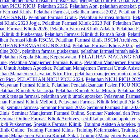
an manajemen kefarmasian di puskesmas
,
Mengenal Unit PICU dan NIC
tiahan PICU NICU
,
Pelatihan 2026
,
Pelatihan Apn
,
pelatihan apoteker
,
r Farmasi Klinis
,
Pelatihan Farmasi
,
pelatihan farmasi 2022
,
Pelatihan 
MAH SAKIT
,
Pelatihan Farmasi Gratis
,
Pelatihan Farmasi Industri
,
Pel
si Klinik 2023 Jogja
,
Pelatihan Farmasi Klinik 2023 Pdf
,
Pelatihan Far
han Farmasi Klinik 2026
,
Pelatihan Farmasi Klinik Adalah
,
Pelatihan F
i Klinik di Puskesmas
,
Pelatihan Farmasi Klinik di Rumah Sakit
,
Pelati
tihan Farmasi klinik RSCM
,
Pelatihan Farmasi klinik RSCM Archives
,
ATIHAN FARMASI KLINIS 2024
,
Pelatihan Farmasi Klinis 2025
,
pe
nline 2024
,
pelatihan farmasi puskesmas
,
pelatihan farmasi rumah sakit
Pelatihan Kepala Bidang Keperawatan
,
PELATIHAN MAGANG FAR
line
,
Pelatihan Manajemen Farmasi Klinis
,
Pelatihan Manajemen Farma
i Untuk Asisten Apoteker
,
Pelatihan Manajemen Farmasi Untuk Asist
tihan Manajemen Layanan Nicu Picu
,
pelatihan manajemen mutu dan fa
icu Picu
,
PELATIHAN NICU PICU 2024
,
Pelatihan NICU PICU 202
Pelayanan Farmasi Klinik
,
Pelatihan Penatalaksanaan Pasien PICU NI
elatihan Rumah Sakit Jogja
,
Pelatihan Rumah Sakit Murah
,
Pelatihan 
untuk tenaga farmasi
,
pelatihan wajib untuk apoteker
,
Pelayanan Farmas
nan Farmasi Klinik Meliputi
,
Pelayanan Farmasi Klinik Meliputi Aja S
ogi
,
seminar farmasi
,
Seminar Farmasi 2023
,
Seminar Farmasi Juni 202
linis
,
Seminar Manajemen Farmasi Online
,
Seminar Nasional dan Pres
Seminar Online Farmasi Klinik Archives
,
sertifikat pelatihan apoteker
,
s
ik di Puskesmas
,
Spesialis Farmasi Klinik
,
Training Asisten Apoteker
,
t
linik Online
,
Training Farmasi Klinis
,
Training Kefarmasian
,
Training
ining Manajemen Farmasi Rumah Sakit
,
Training Manajemen Farmasi 