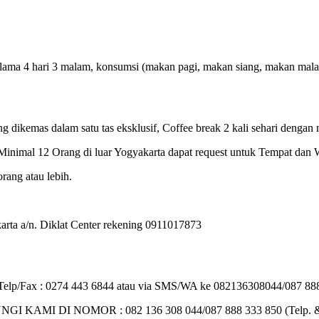
ma 4 hari 3 malam, konsumsi (makan pagi, makan siang, makan malam), C
ng dikemas dalam satu tas eksklusif, Coffee break 2 kali sehari dengan 
inimal 12 Orang di luar Yogyakarta dapat request untuk Tempat dan 
rang atau lebih.
rta a/n. Diklat Center rekening 0911017873
 : Telp/Fax : 0274 443 6844 atau via SMS/WA ke 082136308044/087 888
I DI NOMOR : 082 136 308 044/087 888 333 850 (Telp. 