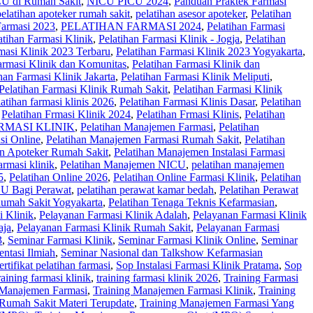
U di Rumah Sakit
,
NICU PICU 2024
,
Panduan Praktek Farmasi
pelatihan apoteker rumah sakit
,
pelatihan asesor apoteker
,
Pelatihan
Farmasi 2023
,
PELATIHAN FARMASI 2024
,
Pelatihan Farmasi
atihan Farmasi Klinik
,
Pelatihan Farmasi Klinik - Jogja
,
Pelatihan
masi Klinik 2023 Terbaru
,
Pelatihan Farmasi Klinik 2023 Yogyakarta
,
armasi Klinik dan Komunitas
,
Pelatihan Farmasi Klinik dan
han Farmasi Klinik Jakarta
,
Pelatihan Farmasi Klinik Meliputi
,
Pelatihan Farmasi Klinik Rumah Sakit
,
Pelatihan Farmasi Klinik
latihan farmasi klinis 2026
,
Pelatihan Farmasi Klinis Dasar
,
Pelatihan
,
Pelatihan Frmasi Klinik 2024
,
Pelatihan Frmasi Klinis
,
Pelatihan
MASI KLINIK
,
Pelatihan Manajemen Farmasi
,
Pelatihan
si Online
,
Pelatihan Manajemen Farmasi Rumah Sakit
,
Pelatihan
en Apoteker Rumah Sakit
,
Pelatihan Manajemen Instalasi Farmasi
rmasi klinik
,
Pelatihan Manajemen NICU
,
pelatihan manajemen
5
,
Pelatihan Online 2026
,
Pelatihan Online Farmasi Klinik
,
Pelatihan
CU Bagi Perawat
,
pelatihan perawat kamar bedah
,
Pelatihan Perawat
Rumah Sakit Yogyakarta
,
Pelatihan Tenaga Teknis Kefarmasian
,
i Klinik
,
Pelayanan Farmasi Klinik Adalah
,
Pelayanan Farmasi Klinik
aja
,
Pelayanan Farmasi Klinik Rumah Sakit
,
Pelayanan Farmasi
3
,
Seminar Farmasi Klinik
,
Seminar Farmasi Klinik Online
,
Seminar
entasi Ilmiah
,
Seminar Nasional dan Talkshow Kefarmasian
ertifikat pelatihan farmasi
,
Sop Instalasi Farmasi Klinik Pratama
,
Sop
raining farmasi klinik
,
training farmasi klinik 2026
,
Training Farmasi
 Manajemen Farmasi
,
Training Manajemen Farmasi Klinik
,
Training
Rumah Sakit Materi Terupdate
,
Training Manajemen Farmasi Yang