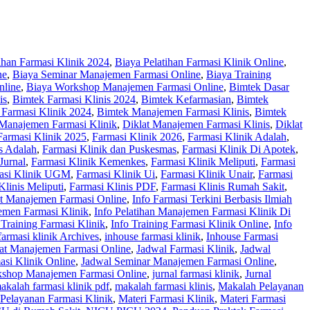
ihan Farmasi Klinik 2024
,
Biaya Pelatihan Farmasi Klinik Online
,
ne
,
Biaya Seminar Manajemen Farmasi Online
,
Biaya Training
nline
,
Biaya Workshop Manajemen Farmasi Online
,
Bimtek Dasar
is
,
Bimtek Farmasi Klinis 2024
,
Bimtek Kefarmasian
,
Bimtek
Farmasi Klinik 2024
,
Bimtek Manajemen Farmasi Klinis
,
Bimtek
 Manajemen Farmasi Klinik
,
Diklat Manajemen Farmasi Klinis
,
Diklat
Farmasi Klinik 2025
,
Farmasi Klinik 2026
,
Farmasi Klinik Adalah
,
s Adalah
,
Farmasi Klinik dan Puskesmas
,
Farmasi Klinik Di Apotek
,
Jurnal
,
Farmasi Klinik Kemenkes
,
Farmasi Klinik Meliputi
,
Farmasi
asi Klinik UGM
,
Farmasi Klinik Ui
,
Farmasi Klinik Unair
,
Farmasi
Klinis Meliputi
,
Farmasi Klinis PDF
,
Farmasi Klinis Rumah Sakit
,
at Manajemen Farmasi Online
,
Info Farmasi Terkini Berbasis Ilmiah
emen Farmasi Klinik
,
Info Pelatihan Manajemen Farmasi Klinik Di
 Training Farmasi Klinik
,
Info Training Farmasi Klinik Online
,
Info
 farmasi klinik Archives
,
inhouse farmasi klinik
,
Inhouse Farmasi
at Manajemen Farmasi Online
,
Jadwal Farmasi Klinik
,
Jadwal
asi Klinik Online
,
Jadwal Seminar Manajemen Farmasi Online
,
kshop Manajemen Farmasi Online
,
jurnal farmasi klinik
,
Jurnal
akalah farmasi klinik pdf
,
makalah farmasi klinis
,
Makalah Pelayanan
Pelayanan Farmasi Klinik
,
Materi Farmasi Klinik
,
Materi Farmasi