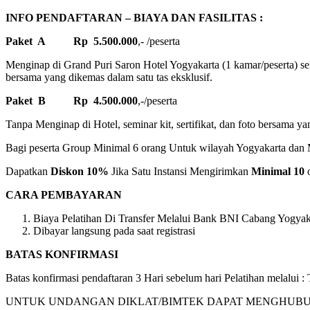
INFO PENDAFTARAN – BIAYA DAN FASILITAS :
Paket A Rp 5.500.000
,- /peserta
Menginap di Grand Puri Saron Hotel Yogyakarta (1 kamar/peserta) sela
bersama yang dikemas dalam satu tas eksklusif.
Paket B Rp 4.500.000
,-/peserta
Tanpa Menginap di Hotel, seminar kit, sertifikat, dan foto bersama ya
Bagi peserta Group Minimal 6 orang Untuk wilayah Yogyakarta dan M
Dapatkan
Diskon 10%
Jika Satu Instansi Mengirimkan
Minimal 10
o
CARA PEMBAYARAN
Biaya Pelatihan Di Transfer Melalui Bank BNI Cabang Yogyaka
Dibayar langsung pada saat registrasi
BATAS KONFIRMASI
Batas konfirmasi pendaftaran 3 Hari sebelum hari Pelatihan melalui
UNTUK UNDANGAN DIKLAT/BIMTEK DAPAT MENGHUBUNGI KAM