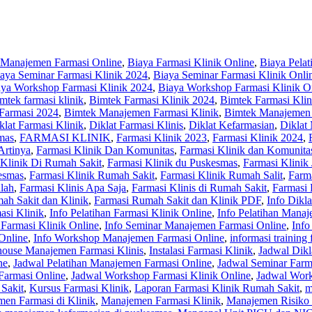
 Manajemen Farmasi Online
,
Biaya Farmasi Klinik Online
,
Biaya Pelat
aya Seminar Farmasi Klinik 2024
,
Biaya Seminar Farmasi Klinik Onli
aya Workshop Farmasi Klinik 2024
,
Biaya Workshop Farmasi Klinik O
mtek farmasi klinik
,
Bimtek Farmasi Klinik 2024
,
Bimtek Farmasi Klin
Farmasi 2024
,
Bimtek Manajemen Farmasi Klinik
,
Bimtek Manajemen 
klat Farmasi Klinik
,
Diklat Farmasi Klinis
,
Diklat Kefarmasian
,
Diklat
mas
,
FARMASI KLINIK
,
Farmasi Klinik 2023
,
Farmasi Klinik 2024
,
Artinya
,
Farmasi Klinik Dan Komunitas
,
Farmasi Klinik dan Komunita
 Klinik Di Rumah Sakit
,
Farmasi Klinik du Puskesmas
,
Farmasi Klinik 
esmas
,
Farmasi Klinik Rumah Sakit
,
Farmasi Klinik Rumah Salit
,
Farm
alah
,
Farmasi Klinis Apa Saja
,
Farmasi Klinis di Rumah Sakit
,
Farmasi 
ah Sakit dan Klinik
,
Farmasi Rumah Sakit dan Klinik PDF
,
Info Dikl
asi Klinik
,
Info Pelatihan Farmasi Klinik Online
,
Info Pelatihan Manaj
 Farmasi Klinik Online
,
Info Seminar Manajemen Farmasi Online
,
Info
Online
,
Info Workshop Manajemen Farmasi Online
,
informasi training
house Manajemen Farmasi Klinis
,
Instalasi Farmasi Klinik
,
Jadwal Dikl
ne
,
Jadwal Pelatihan Manajemen Farmasi Online
,
Jadwal Seminar Farm
Farmasi Online
,
Jadwal Workshop Farmasi Klinik Online
,
Jadwal Wor
 Sakit
,
Kursus Farmasi Klinik
,
Laporan Farmasi Klinik Rumah Sakit
,
m
en Farmasi di Klinik
,
Manajemen Farmasi Klinik
,
Manajemen Risiko 