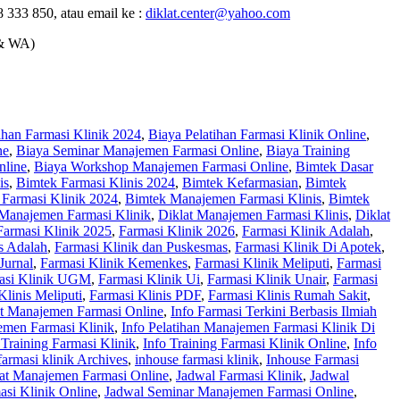
 333 850, atau email ke :
diklat.center@yahoo.com
& WA)
ihan Farmasi Klinik 2024
,
Biaya Pelatihan Farmasi Klinik Online
,
ne
,
Biaya Seminar Manajemen Farmasi Online
,
Biaya Training
nline
,
Biaya Workshop Manajemen Farmasi Online
,
Bimtek Dasar
is
,
Bimtek Farmasi Klinis 2024
,
Bimtek Kefarmasian
,
Bimtek
Farmasi Klinik 2024
,
Bimtek Manajemen Farmasi Klinis
,
Bimtek
 Manajemen Farmasi Klinik
,
Diklat Manajemen Farmasi Klinis
,
Diklat
Farmasi Klinik 2025
,
Farmasi Klinik 2026
,
Farmasi Klinik Adalah
,
s Adalah
,
Farmasi Klinik dan Puskesmas
,
Farmasi Klinik Di Apotek
,
Jurnal
,
Farmasi Klinik Kemenkes
,
Farmasi Klinik Meliputi
,
Farmasi
asi Klinik UGM
,
Farmasi Klinik Ui
,
Farmasi Klinik Unair
,
Farmasi
Klinis Meliputi
,
Farmasi Klinis PDF
,
Farmasi Klinis Rumah Sakit
,
at Manajemen Farmasi Online
,
Info Farmasi Terkini Berbasis Ilmiah
emen Farmasi Klinik
,
Info Pelatihan Manajemen Farmasi Klinik Di
 Training Farmasi Klinik
,
Info Training Farmasi Klinik Online
,
Info
 farmasi klinik Archives
,
inhouse farmasi klinik
,
Inhouse Farmasi
at Manajemen Farmasi Online
,
Jadwal Farmasi Klinik
,
Jadwal
asi Klinik Online
,
Jadwal Seminar Manajemen Farmasi Online
,