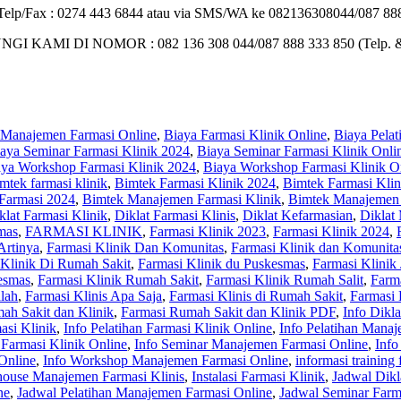
 : Telp/Fax : 0274 443 6844 atau via SMS/WA ke 082136308044/087 888
I DI NOMOR : 082 136 308 044/087 888 333 850 (Telp. 
 Manajemen Farmasi Online
,
Biaya Farmasi Klinik Online
,
Biaya Pelat
aya Seminar Farmasi Klinik 2024
,
Biaya Seminar Farmasi Klinik Onli
aya Workshop Farmasi Klinik 2024
,
Biaya Workshop Farmasi Klinik O
mtek farmasi klinik
,
Bimtek Farmasi Klinik 2024
,
Bimtek Farmasi Klin
Farmasi 2024
,
Bimtek Manajemen Farmasi Klinik
,
Bimtek Manajemen 
klat Farmasi Klinik
,
Diklat Farmasi Klinis
,
Diklat Kefarmasian
,
Diklat
mas
,
FARMASI KLINIK
,
Farmasi Klinik 2023
,
Farmasi Klinik 2024
,
Artinya
,
Farmasi Klinik Dan Komunitas
,
Farmasi Klinik dan Komunita
 Klinik Di Rumah Sakit
,
Farmasi Klinik du Puskesmas
,
Farmasi Klinik 
esmas
,
Farmasi Klinik Rumah Sakit
,
Farmasi Klinik Rumah Salit
,
Farm
alah
,
Farmasi Klinis Apa Saja
,
Farmasi Klinis di Rumah Sakit
,
Farmasi 
ah Sakit dan Klinik
,
Farmasi Rumah Sakit dan Klinik PDF
,
Info Dikl
asi Klinik
,
Info Pelatihan Farmasi Klinik Online
,
Info Pelatihan Manaj
 Farmasi Klinik Online
,
Info Seminar Manajemen Farmasi Online
,
Info
Online
,
Info Workshop Manajemen Farmasi Online
,
informasi training
house Manajemen Farmasi Klinis
,
Instalasi Farmasi Klinik
,
Jadwal Dikl
ne
,
Jadwal Pelatihan Manajemen Farmasi Online
,
Jadwal Seminar Farm