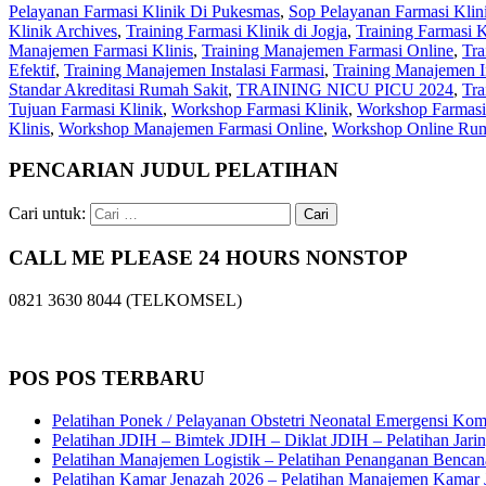
Pelayanan Farmasi Klinik Di Pukesmas
,
Sop Pelayanan Farmasi Klin
Klinik Archives
,
Training Farmasi Klinik di Jogja
,
Training Farmasi K
Manajemen Farmasi Klinis
,
Training Manajemen Farmasi Online
,
Tra
Efektif
,
Training Manajemen Instalasi Farmasi
,
Training Manajemen I
Standar Akreditasi Rumah Sakit
,
TRAINING NICU PICU 2024
,
Tr
Tujuan Farmasi Klinik
,
Workshop Farmasi Klinik
,
Workshop Farmasi 
Klinis
,
Workshop Manajemen Farmasi Online
,
Workshop Online Rum
PENCARIAN JUDUL PELATIHAN
Cari untuk:
CALL ME PLEASE 24 HOURS NONSTOP
0821 3630 8044 (TELKOMSEL)
POS POS TERBARU
Pelatihan Ponek / Pelayanan Obstetri Neonatal Emergensi Ko
Pelatihan JDIH – Bimtek JDIH – Diklat JDIH – Pelatihan Jar
Pelatihan Manajemen Logistik – Pelatihan Penanganan Bencan
Pelatihan Kamar Jenazah 2026 – Pelatihan Manajemen Kamar J