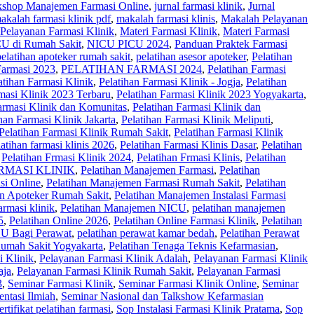
kshop Manajemen Farmasi Online
,
jurnal farmasi klinik
,
Jurnal
akalah farmasi klinik pdf
,
makalah farmasi klinis
,
Makalah Pelayanan
Pelayanan Farmasi Klinik
,
Materi Farmasi Klinik
,
Materi Farmasi
U di Rumah Sakit
,
NICU PICU 2024
,
Panduan Praktek Farmasi
pelatihan apoteker rumah sakit
,
pelatihan asesor apoteker
,
Pelatihan
Farmasi 2023
,
PELATIHAN FARMASI 2024
,
Pelatihan Farmasi
atihan Farmasi Klinik
,
Pelatihan Farmasi Klinik - Jogja
,
Pelatihan
masi Klinik 2023 Terbaru
,
Pelatihan Farmasi Klinik 2023 Yogyakarta
,
armasi Klinik dan Komunitas
,
Pelatihan Farmasi Klinik dan
han Farmasi Klinik Jakarta
,
Pelatihan Farmasi Klinik Meliputi
,
Pelatihan Farmasi Klinik Rumah Sakit
,
Pelatihan Farmasi Klinik
latihan farmasi klinis 2026
,
Pelatihan Farmasi Klinis Dasar
,
Pelatihan
,
Pelatihan Frmasi Klinik 2024
,
Pelatihan Frmasi Klinis
,
Pelatihan
MASI KLINIK
,
Pelatihan Manajemen Farmasi
,
Pelatihan
si Online
,
Pelatihan Manajemen Farmasi Rumah Sakit
,
Pelatihan
en Apoteker Rumah Sakit
,
Pelatihan Manajemen Instalasi Farmasi
rmasi klinik
,
Pelatihan Manajemen NICU
,
pelatihan manajemen
5
,
Pelatihan Online 2026
,
Pelatihan Online Farmasi Klinik
,
Pelatihan
CU Bagi Perawat
,
pelatihan perawat kamar bedah
,
Pelatihan Perawat
Rumah Sakit Yogyakarta
,
Pelatihan Tenaga Teknis Kefarmasian
,
i Klinik
,
Pelayanan Farmasi Klinik Adalah
,
Pelayanan Farmasi Klinik
aja
,
Pelayanan Farmasi Klinik Rumah Sakit
,
Pelayanan Farmasi
3
,
Seminar Farmasi Klinik
,
Seminar Farmasi Klinik Online
,
Seminar
entasi Ilmiah
,
Seminar Nasional dan Talkshow Kefarmasian
ertifikat pelatihan farmasi
,
Sop Instalasi Farmasi Klinik Pratama
,
Sop