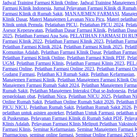
Jadwal Training Farmasi Klinik Online
,
Jadwal Training Manajemen 
Farmasi Klinik Indonesia
,
Jurnal Pelayanan Farmasi Klinik di Rumah
Farmasi Klinik di Rumah Sakit
,
MANAJEMEN FARMASI
,
Manajem
Klinik Dasar
,
Materi Manajemen Layanan Nicu Picu
,
Materi pelatih
Klinik untuk Pemula
,
Pelatiahan PICU
,
Pelatiahan PICU 2024
,
Pela
Asesor Keperawatan
,
Pelatihan Dasar Farmasi Klinik
,
Pelatihan Dasa
2025
,
Pelatihan Farmasi Apa Saja
,
PELATIHAN FARMASI DI RU
Farmasi Klinik 2022
,
Pelatihan Farmasi Klinik 2023
,
Pelatihan Farma
Pelatihan Farmasi Klinik 2024
,
Pelatihan Farmasi Klinik 2025
,
Pelati
Komunitas Adalah
,
Pelatihan Farmasi Klinik Dasar
,
Pelatihan Farmas
Pelatihan Farmasi Klinik Online
,
Pelatihan Farmasi Klinik PDF
,
Pela
UGM
,
Pelatihan Farmasi Klinis
,
Pelatihan Farmasi Klinis 2023
,
PEL
Farmasi Online
,
Pelatihan Farmasi Online 2023
,
Pelatihan Farmasi O
Gudang Farmasi
,
Pelatihan K3 Rumah Sakit
,
Pelatihan Kefarmasian
,
Manajemen Farmasi Klinik
,
Pelatihan Manajemen Farmasi Klinik On
Manajemen Farmasi Rumah Sakit 2024
,
Pelatihan Manajemen Farmas
Rumah Sakit
,
Pelatihan Manajemen Interaksi Obat se-Indonesia
,
Pela
pengelolaan obat
,
Pelatihan Nicu
,
Pelatihan NICU 2025
,
Pelatihan N
Online Rumah Sakit
,
Pelatihan Online Rumah Sakit 2026
,
Pelatihan 
PICU NICU
,
Pelatihan Rumah Sakit‎
,
Pelatihan Rumah Sakit 2026
,
P
pelatihan untuk asisten apoteker
,
Pelatihan Untuk Farmasi
,
pelatihan 
di Puskesmas
,
Pelayanan Farmasi Klinik di Rumah Sakit PDF
,
Pelaya
Klinis Adalah
,
Pelayanan Farmasi Klinis Meliputi Pelatihan Vaksinol
Farmasi Klinis
,
Seminar Kefarmasian
,
Seminar Manajemen Farmasi K
Pharmacious
,
seminar online farmasi
,
Seminar Online Farmasi 2023
,