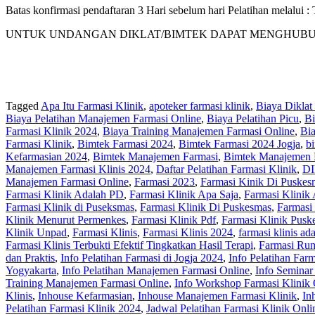
Batas konfirmasi pendaftaran 3 Hari sebelum hari Pelatihan melalui
UNTUK UNDANGAN DIKLAT/BIMTEK DAPAT MENGHUBUNGI KAM
Tagged
Apa Itu Farmasi Klinik
,
apoteker farmasi klinik
,
Biaya Diklat
Biaya Pelatihan Manajemen Farmasi Online
,
Biaya Pelatihan Picu
,
Bi
Farmasi Klinik 2024
,
Biaya Training Manajemen Farmasi Online
,
Bi
Farmasi Klinik
,
Bimtek Farmasi 2024
,
Bimtek Farmasi 2024 Jogja
,
bi
Kefarmasian 2024
,
Bimtek Manajemen Farmasi
,
Bimtek Manajemen 
Manajemen Farmasi Klinis 2024
,
Daftar Pelatihan Farmasi Klinik
,
DI
Manajemen Farmasi Online
,
Farmasi 2023
,
Farmasi Kinik Di Puskes
Farmasi Klinik Adalah PD
,
Farmasi Klinik Apa Saja
,
Farmasi Klinik 
Farmasi Klinik di Puseksmas
,
Farmasi Klinik Di Puskesmas
,
Farmasi
Klinik Menurut Permenkes
,
Farmasi Klinik Pdf
,
Farmasi Klinik Pusk
Klinik Unpad
,
Farmasi Klinis
,
Farmasi Klinis 2024
,
farmasi klinis ad
Farmasi Klinis Terbukti Efektif Tingkatkan Hasil Terapi
,
Farmasi Rum
dan Praktis
,
Info Pelatihan Farmasi di Jogja 2024
,
Info Pelatihan Farm
Yogyakarta
,
Info Pelatihan Manajemen Farmasi Online
,
Info Seminar
Training Manajemen Farmasi Online
,
Info Workshop Farmasi Klinik 
Klinis
,
Inhouse Kefarmasian
,
Inhouse Manajemen Farmasi Klinik
,
In
Pelatihan Farmasi Klinik 2024
,
Jadwal Pelatihan Farmasi Klinik Onli