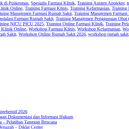
ik di Puskesmas
,
Spesialis Farmasi Klinik
,
Training Asisten Apoteker
,
t
linik Online
,
Training Farmasi Klinis
,
Training Kefarmasian
,
Training
ining Manajemen Farmasi Rumah Sakit
,
Training Manajemen Farmasi 
nstalasi Farmasi Rumah Sakit
,
Training Manajemen Penggunaan Obat
aining NICU PICU 2025
,
Training Online Farmasi Klinik
,
Training Pe
Klinik Online
,
Workshop Farmasi Klinis
,
Workshop Kefarmasian
,
Wor
ah Sakit
,
Workshop Online Rumah Sakit 2026
,
workshop rumah sakit
mprehensif 2026
ingan Dokumentasi dan Informasi Hukum
a – Pelatihan Tanggap Bencana
enazah – Diklat Center