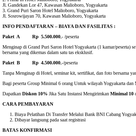
Jl. Gandekan Lor 47, Kawasan Malioboro, Yogyakarta
3. Grand Puri Saron Hotel Malioboro, Yogyakarta
Jl. Sosrowijayan 70, Kawasan Malioboro, Yogyakarta
INFO PENDAFTARAN – BIAYA DAN FASILITAS :
Paket A Rp 5.500.000
,- /peserta
Menginap di Grand Puri Saron Hotel Yogyakarta (1 kamar/peserta) sela
bersama yang dikemas dalam satu tas eksklusif.
Paket B Rp 4.500.000
,-/peserta
Tanpa Menginap di Hotel, seminar kit, sertifikat, dan foto bersama ya
Bagi peserta Group Minimal 6 orang Untuk wilayah Yogyakarta dan M
Dapatkan
Diskon 10%
Jika Satu Instansi Mengirimkan
Minimal 10
o
CARA PEMBAYARAN
Biaya Pelatihan Di Transfer Melalui Bank BNI Cabang Yogyaka
Dibayar langsung pada saat registrasi
BATAS KONFIRMASI