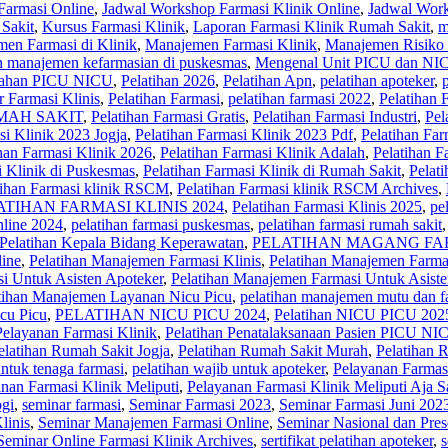
Farmasi Online
,
Jadwal Workshop Farmasi Klinik Online
,
Jadwal Wor
 Sakit
,
Kursus Farmasi Klinik
,
Laporan Farmasi Klinik Rumah Sakit
,
m
en Farmasi di Klinik
,
Manajemen Farmasi Klinik
,
Manajemen Risiko 
an manajemen kefarmasian di puskesmas
,
Mengenal Unit PICU dan NIC
tiahan PICU NICU
,
Pelatihan 2026
,
Pelatihan Apn
,
pelatihan apoteker
,
r Farmasi Klinis
,
Pelatihan Farmasi
,
pelatihan farmasi 2022
,
Pelatihan 
MAH SAKIT
,
Pelatihan Farmasi Gratis
,
Pelatihan Farmasi Industri
,
Pel
si Klinik 2023 Jogja
,
Pelatihan Farmasi Klinik 2023 Pdf
,
Pelatihan Far
han Farmasi Klinik 2026
,
Pelatihan Farmasi Klinik Adalah
,
Pelatihan F
i Klinik di Puskesmas
,
Pelatihan Farmasi Klinik di Rumah Sakit
,
Pelati
tihan Farmasi klinik RSCM
,
Pelatihan Farmasi klinik RSCM Archives
,
ATIHAN FARMASI KLINIS 2024
,
Pelatihan Farmasi Klinis 2025
,
pe
nline 2024
,
pelatihan farmasi puskesmas
,
pelatihan farmasi rumah sakit
Pelatihan Kepala Bidang Keperawatan
,
PELATIHAN MAGANG FAR
line
,
Pelatihan Manajemen Farmasi Klinis
,
Pelatihan Manajemen Farma
i Untuk Asisten Apoteker
,
Pelatihan Manajemen Farmasi Untuk Asist
tihan Manajemen Layanan Nicu Picu
,
pelatihan manajemen mutu dan fa
icu Picu
,
PELATIHAN NICU PICU 2024
,
Pelatihan NICU PICU 202
Pelayanan Farmasi Klinik
,
Pelatihan Penatalaksanaan Pasien PICU NI
elatihan Rumah Sakit Jogja
,
Pelatihan Rumah Sakit Murah
,
Pelatihan 
untuk tenaga farmasi
,
pelatihan wajib untuk apoteker
,
Pelayanan Farmas
nan Farmasi Klinik Meliputi
,
Pelayanan Farmasi Klinik Meliputi Aja S
ogi
,
seminar farmasi
,
Seminar Farmasi 2023
,
Seminar Farmasi Juni 202
linis
,
Seminar Manajemen Farmasi Online
,
Seminar Nasional dan Pres
Seminar Online Farmasi Klinik Archives
,
sertifikat pelatihan apoteker
,
s