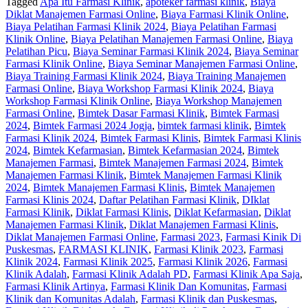
Tagged
Apa Itu Farmasi Klinik
,
apoteker farmasi klinik
,
Biaya
Diklat Manajemen Farmasi Online
,
Biaya Farmasi Klinik Online
,
Biaya Pelatihan Farmasi Klinik 2024
,
Biaya Pelatihan Farmasi
Klinik Online
,
Biaya Pelatihan Manajemen Farmasi Online
,
Biaya
Pelatihan Picu
,
Biaya Seminar Farmasi Klinik 2024
,
Biaya Seminar
Farmasi Klinik Online
,
Biaya Seminar Manajemen Farmasi Online
,
Biaya Training Farmasi Klinik 2024
,
Biaya Training Manajemen
Farmasi Online
,
Biaya Workshop Farmasi Klinik 2024
,
Biaya
Workshop Farmasi Klinik Online
,
Biaya Workshop Manajemen
Farmasi Online
,
Bimtek Dasar Farmasi Klinik
,
Bimtek Farmasi
2024
,
Bimtek Farmasi 2024 Jogja
,
bimtek farmasi klinik
,
Bimtek
Farmasi Klinik 2024
,
Bimtek Farmasi Klinis
,
Bimtek Farmasi Klinis
2024
,
Bimtek Kefarmasian
,
Bimtek Kefarmasian 2024
,
Bimtek
Manajemen Farmasi
,
Bimtek Manajemen Farmasi 2024
,
Bimtek
Manajemen Farmasi Klinik
,
Bimtek Manajemen Farmasi Klinik
2024
,
Bimtek Manajemen Farmasi Klinis
,
Bimtek Manajemen
Farmasi Klinis 2024
,
Daftar Pelatihan Farmasi Klinik
,
DIklat
Farmasi Klinik
,
Diklat Farmasi Klinis
,
Diklat Kefarmasian
,
Diklat
Manajemen Farmasi Klinik
,
Diklat Manajemen Farmasi Klinis
,
Diklat Manajemen Farmasi Online
,
Farmasi 2023
,
Farmasi Kinik Di
Puskesmas
,
FARMASI KLINIK
,
Farmasi Klinik 2023
,
Farmasi
Klinik 2024
,
Farmasi Klinik 2025
,
Farmasi Klinik 2026
,
Farmasi
Klinik Adalah
,
Farmasi Klinik Adalah PD
,
Farmasi Klinik Apa Saja
,
Farmasi Klinik Artinya
,
Farmasi Klinik Dan Komunitas
,
Farmasi
Klinik dan Komunitas Adalah
,
Farmasi Klinik dan Puskesmas
,