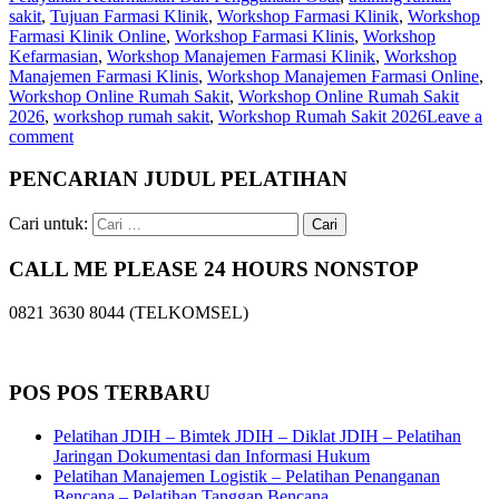
sakit
,
Tujuan Farmasi Klinik
,
Workshop Farmasi Klinik
,
Workshop
Farmasi Klinik Online
,
Workshop Farmasi Klinis
,
Workshop
Kefarmasian
,
Workshop Manajemen Farmasi Klinik
,
Workshop
Manajemen Farmasi Klinis
,
Workshop Manajemen Farmasi Online
,
Workshop Online Rumah Sakit
,
Workshop Online Rumah Sakit
2026
,
workshop rumah sakit
,
Workshop Rumah Sakit 2026
Leave a
comment
PENCARIAN JUDUL PELATIHAN
Cari untuk:
CALL ME PLEASE 24 HOURS NONSTOP
0821 3630 8044 (TELKOMSEL)
POS POS TERBARU
Pelatihan JDIH – Bimtek JDIH – Diklat JDIH – Pelatihan
Jaringan Dokumentasi dan Informasi Hukum
Pelatihan Manajemen Logistik – Pelatihan Penanganan
Bencana – Pelatihan Tanggap Bencana