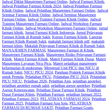
Jadwal Diklat Manajemen Farmasi Online
,
Jadwal Farmasi Klinik
,
Jadwal Pelatihan Farmasi Klinik 2024
,
Jadwal Pelatihan Farmasi
Klinik Online
,
Jadwal Pelatihan Manajemen Farmasi Online
,
Jadwal
Seminar Farmasi Klinik Online
,
Jadwal Seminar Manajemen
Farmasi Online
,
Jadwal Training Farmasi Klinik Online
,
Jadwal
Training Manajemen Farmasi Online
,
Jadwal Workshop Farmasi
Klinik Online
,
Jadwal Workshop Manajemen Farmasi Online
,
jurnal
farmasi klinik
,
Jurnal Farmasi Klinik Indonesia
,
Jurnal Pelayanan
Farmasi Klinik di Rumah Sakit
,
Kursus Farmasi Klinik
,
Laporan
Farmasi Klinik Rumah Sakit
,
makalah farmasi klinik pdf
,
makalah
farmasi klinis
,
Makalah Pelayanan Farmasi Klinik di Rumah Sakit
,
MANAJEMEN FARMASI
,
Manajemen Farmasi di Klinik
,
Manajemen Farmasi Klinik
,
Manajemen Risiko Pelayanan Farmasi
Klinik
,
Materi Farmasi Klinik
,
Materi Farmasi Klinik Dasar
,
Materi
Manajemen Layanan Nicu Picu
,
Materi pelatihan manajemen
kefarmasian di puskesmas
,
Mengenal Unit PICU dan NICU di
Rumah Sakit
,
NICU PICU 2024
,
Panduan Praktek Farmasi Klinik
untuk Pemula
,
Pelatiahan PICU
,
Pelatiahan PICU 2024
,
Pelatiahan
PICU NICU
,
Pelatihan 2026
,
Pelatihan Apn
,
pelatihan apoteker
,
pelatihan apoteker rumah sakit
,
pelatihan asesor apoteker
,
Pelatihan
Asesor Keperawatan
,
Pelatihan Dasar Farmasi Klinik
,
Pelatihan
Dasar Farmasi Klinis
,
Pelatihan Farmasi
,
pelatihan farmasi 2022
,
Pelatihan Farmasi 2023
,
PELATIHAN FARMASI 2024
,
Pelatihan
Farmasi 2025
,
Pelatihan Farmasi Apa Saja
,
PELATIHAN
FARMASI DI RUMAH SAKIT
,
Pelatihan Farmasi Gratis
,