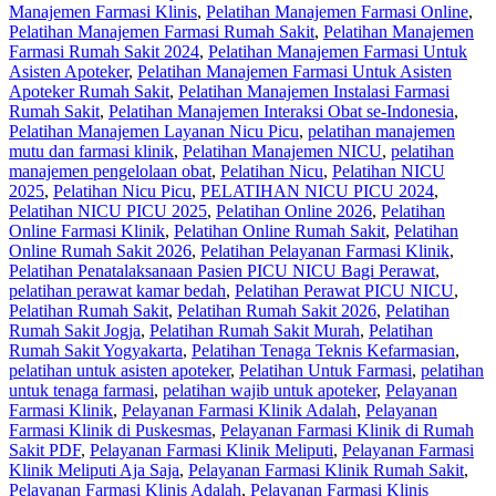
Manajemen Farmasi Klinis
,
Pelatihan Manajemen Farmasi Online
,
Pelatihan Manajemen Farmasi Rumah Sakit
,
Pelatihan Manajemen
Farmasi Rumah Sakit 2024
,
Pelatihan Manajemen Farmasi Untuk
Asisten Apoteker
,
Pelatihan Manajemen Farmasi Untuk Asisten
Apoteker Rumah Sakit
,
Pelatihan Manajemen Instalasi Farmasi
Rumah Sakit
,
Pelatihan Manajemen Interaksi Obat se-Indonesia
,
Pelatihan Manajemen Layanan Nicu Picu
,
pelatihan manajemen
mutu dan farmasi klinik
,
Pelatihan Manajemen NICU
,
pelatihan
manajemen pengelolaan obat
,
Pelatihan Nicu
,
Pelatihan NICU
2025
,
Pelatihan Nicu Picu
,
PELATIHAN NICU PICU 2024
,
Pelatihan NICU PICU 2025
,
Pelatihan Online 2026
,
Pelatihan
Online Farmasi Klinik
,
Pelatihan Online Rumah Sakit
,
Pelatihan
Online Rumah Sakit 2026
,
Pelatihan Pelayanan Farmasi Klinik
,
Pelatihan Penatalaksanaan Pasien PICU NICU Bagi Perawat
,
pelatihan perawat kamar bedah
,
Pelatihan Perawat PICU NICU
,
Pelatihan Rumah Sakit‎
,
Pelatihan Rumah Sakit 2026
,
Pelatihan
Rumah Sakit Jogja
,
Pelatihan Rumah Sakit Murah
,
Pelatihan
Rumah Sakit Yogyakarta
,
Pelatihan Tenaga Teknis Kefarmasian
,
pelatihan untuk asisten apoteker
,
Pelatihan Untuk Farmasi
,
pelatihan
untuk tenaga farmasi
,
pelatihan wajib untuk apoteker
,
Pelayanan
Farmasi Klinik
,
Pelayanan Farmasi Klinik Adalah
,
Pelayanan
Farmasi Klinik di Puskesmas
,
Pelayanan Farmasi Klinik di Rumah
Sakit PDF
,
Pelayanan Farmasi Klinik Meliputi
,
Pelayanan Farmasi
Klinik Meliputi Aja Saja
,
Pelayanan Farmasi Klinik Rumah Sakit
,
Pelayanan Farmasi Klinis Adalah
,
Pelayanan Farmasi Klinis