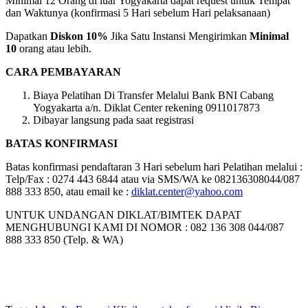
Minimal 12 Orang di luar Yogyakarta dapat request untuk Tempat
dan Waktunya (konfirmasi 5 Hari sebelum Hari pelaksanaan)
Dapatkan
Diskon 10%
Jika Satu Instansi Mengirimkan
Minimal
10
orang atau lebih.
CARA PEMBAYARAN
Biaya Pelatihan Di Transfer Melalui Bank BNI Cabang
Yogyakarta a/n. Diklat Center rekening 0911017873
Dibayar langsung pada saat registrasi
BATAS KONFIRMASI
Batas konfirmasi pendaftaran 3 Hari sebelum hari Pelatihan melalui :
Telp/Fax : 0274 443 6844 atau via SMS/WA ke 082136308044/087
888 333 850, atau email ke :
diklat.center@yahoo.com
UNTUK UNDANGAN DIKLAT/BIMTEK DAPAT
MENGHUBUNGI KAMI DI NOMOR : 082 136 308 044/087
888 333 850 (Telp. & WA)