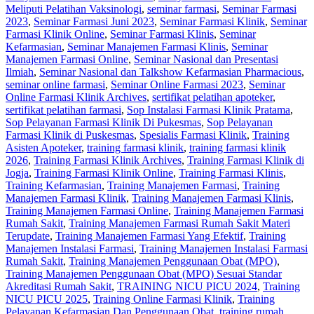
Meliputi Pelatihan Vaksinologi
,
seminar farmasi
,
Seminar Farmasi
2023
,
Seminar Farmasi Juni 2023
,
Seminar Farmasi Klinik
,
Seminar
Farmasi Klinik Online
,
Seminar Farmasi Klinis
,
Seminar
Kefarmasian
,
Seminar Manajemen Farmasi Klinis
,
Seminar
Manajemen Farmasi Online
,
Seminar Nasional dan Presentasi
Ilmiah
,
Seminar Nasional dan Talkshow Kefarmasian Pharmacious
,
seminar online farmasi
,
Seminar Online Farmasi 2023
,
Seminar
Online Farmasi Klinik Archives
,
sertifikat pelatihan apoteker
,
sertifikat pelatihan farmasi
,
Sop Instalasi Farmasi Klinik Pratama
,
Sop Pelayanan Farmasi Klinik Di Pukesmas
,
Sop Pelayanan
Farmasi Klinik di Puskesmas
,
Spesialis Farmasi Klinik
,
Training
Asisten Apoteker
,
training farmasi klinik
,
training farmasi klinik
2026
,
Training Farmasi Klinik Archives
,
Training Farmasi Klinik di
Jogja
,
Training Farmasi Klinik Online
,
Training Farmasi Klinis
,
Training Kefarmasian
,
Training Manajemen Farmasi
,
Training
Manajemen Farmasi Klinik
,
Training Manajemen Farmasi Klinis
,
Training Manajemen Farmasi Online
,
Training Manajemen Farmasi
Rumah Sakit
,
Training Manajemen Farmasi Rumah Sakit Materi
Terupdate
,
Training Manajemen Farmasi Yang Efektif
,
Training
Manajemen Instalasi Farmasi
,
Training Manajemen Instalasi Farmasi
Rumah Sakit
,
Training Manajemen Penggunaan Obat (MPO)
,
Training Manajemen Penggunaan Obat (MPO) Sesuai Standar
Akreditasi Rumah Sakit
,
TRAINING NICU PICU 2024
,
Training
NICU PICU 2025
,
Training Online Farmasi Klinik
,
Training
Pelayanan Kefarmasian Dan Penggunaan Obat
,
training rumah