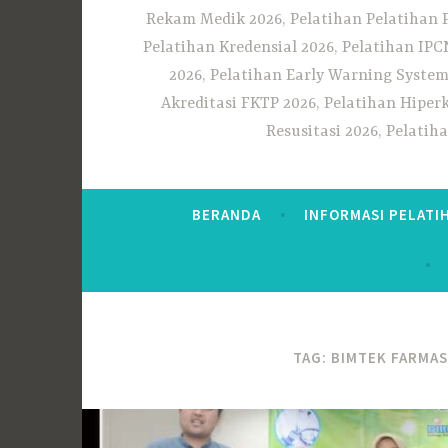
Rekam Medik 2026, Pelatihan Pelatihan 
Pelatihan Kredensial 2026, Pelatihan IP
2026, Pelatihan Early Warning System
Akreditasi FKTP 2026, Pelatihan Hiper
Resusitasi 2026, Pelati
BERANDA
INFORMASI PELATI
TAG:
BIMTEK FARMAS