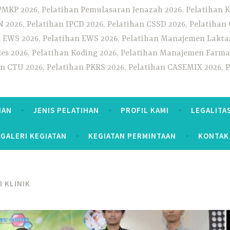
PMKP 2026, Pelatihan Pemulasaran Jenazah 2026, Pelatihan K
CN 2026, Pelatihan IPCD 2026, Pelatihan CSSD 2026, Pelatiha
 EWS 2026, Pelatihan EWS 2026, Pelatihan Manajemen Laktas
kes 2026, Pelatihan Koding 2026, Pelatihan Manajemen Farmas
han CTU 2026, Pelatihan PKRS 2026, Pelatihan CASEMIX 2026, 
HAN
JENIS PELATIHAN
PROFIL KAMI
LEGALITA
GALERI KEGIATAN
KEGIATAN PERMINTAAN
KONTAK
I KLINIK