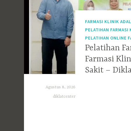
FARMASI KLINIK ADA
PELATIHAN FARMASI 
PELATIHAN ONLINE F
Pelatihan Fa
Farmasi Kli
Sakit – Dikl
Agustus 8, 2026
diklatcenter