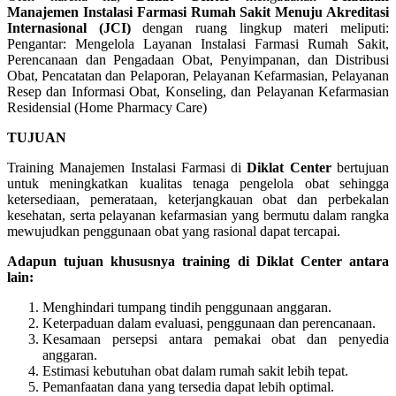
Manajemen Instalasi Farmasi Rumah Sakit Menuju Akreditasi
Internasional (JCI)
dengan ruang lingkup materi meliputi:
Pengantar: Mengelola Layanan Instalasi Farmasi Rumah Sakit,
Perencanaan dan Pengadaan Obat, Penyimpanan, dan Distribusi
Obat, Pencatatan dan Pelaporan, Pelayanan Kefarmasian, Pelayanan
Resep dan Informasi Obat, Konseling, dan Pelayanan Kefarmasian
Residensial (Home Pharmacy Care)
TUJUAN
Training Manajemen Instalasi Farmasi di
Diklat Center
bertujuan
untuk meningkatkan kualitas tenaga pengelola obat sehingga
ketersediaan, pemerataan, keterjangkauan obat dan perbekalan
kesehatan, serta pelayanan kefarmasian yang bermutu dalam rangka
mewujudkan penggunaan obat yang rasional dapat tercapai.
Adapun tujuan khususnya training di Diklat Center antara
lain:
Menghindari tumpang tindih penggunaan anggaran.
Keterpaduan dalam evaluasi, penggunaan dan perencanaan.
Kesamaan persepsi antara pemakai obat dan penyedia
anggaran.
Estimasi kebutuhan obat dalam rumah sakit lebih tepat.
Pemanfaatan dana yang tersedia dapat lebih optimal.