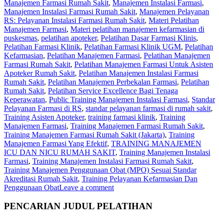
Manajemen Farmasi Rumah Sakit
,
Manajemen Instalasi Farmasi
,
Manajemen Instalasi Farmasi Rumah Sakit
,
Manajemen Pelayanan
RS: Pelayanan Instalasi Farmasi Rumah Sakit
,
Materi Pelatihan
Manajemen Farmasi
,
Materi pelatihan manajemen kefarmasian di
puskesmas
,
pelatihan apoteker
,
Pelatihan Dasar Farmasi Klinis
,
Pelatihan Farmasi Klinik
,
Pelatihan Farmasi Klinik UGM
,
Pelatihan
Kefarmasian
,
Pelatihan Manajemen Farmasi
,
Pelatihan Manajemen
Farmasi Rumah Sakit
,
Pelatihan Manajemen Farmasi Untuk Asisten
Apoteker Rumah Sakit
,
Pelatihan Manajemen Instalasi Farmasi
Rumah Sakit
,
Pelatihan Manajemen Perbekalan Farmasi
,
Pelatihan
Rumah Sakit
,
Pelatihan Service Excellence Bagi Tenaga
Keperawatan
,
Public Training Manajemen Instalasi Farmasi
,
Standar
Pelayanan Farmasi di RS
,
standar pelayanan farmasi di rumah sakit
,
Training Asisten Apoteker
,
training farmasi klinik
,
Training
Manajemen Farmasi
,
Training Manajemen Farmasi Rumah Sakit
,
Training Manajemen Farmasi Rumah Sakit (Jakarta)
,
Training
Manajemen Farmasi Yang Efektif
,
TRAINING MANAJEMEN
ICU DAN NICU RUMAH SAKIT
,
Training Manajemen Instalasi
Farmasi
,
Training Manajemen Instalasi Farmasi Rumah Sakit
,
Training Manajemen Penggunaan Obat (MPO) Sesuai Standar
Akreditasi Rumah Sakit
,
Training Pelayanan Kefarmasian Dan
Penggunaan Obat
Leave a comment
PENCARIAN JUDUL PELATIHAN