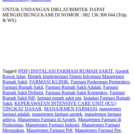
UNTUK UNDANGAN DIKLAT/BIMTEK DAPAT
MENGHUBUNGI KAMI DI NOMOR : 082 136 308 044 (Telp.
& WA)
Tagged
(PDF) INSTALASI FARMASI RUMAH SAKIT
,
Apotek
Rawat Jalan
,
Bimtek Implementasi Sistem Informasi Manajemen
Rumah Sakit
,
FARMASI KLINIK
,
Farmasi Puskesmas Permenkes
,
Farmasi Rumah Sakit
,
Farmasi Rumah Sakit Adalah
,
Farmasi
Rumah Sakit Definisi
,
Farmasi Rumah Sakit Kemenkes
,
Farmasi
Rumah Sakit Pdf
,
farmasi rumah sakit ppt
,
Instalasi Farmasi Rumah
Sakit
,
KEPERAWATAN INTENSIVE CARE UNIT (ICU)
TINGKAT DASAR
,
MANAJEMEN FARMASI
,
manajemen
farmasi adalah
,
manajemen farmasi apotek
,
manajemen farmasi
artinya
,
Manajemen Farmasi di Apotek
,
Manajemen Farmasi di
Puskesmas
,
Manajemen Farmasi Industri
,
Manajemen Farmasi
Merupakan
,
Manajemen Farmasi Pdf
,
Manajemen Farmasi Ppt
,