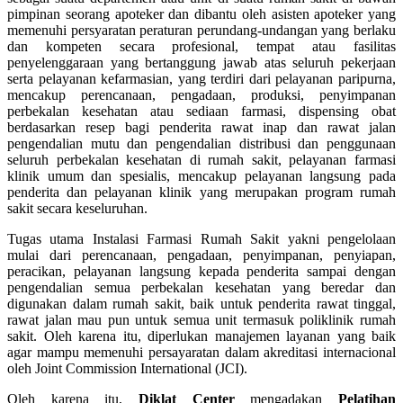
pimpinan seorang apoteker dan dibantu oleh asisten apoteker yang
memenuhi persyaratan peraturan perundang-undangan yang berlaku
dan kompeten secara profesional, tempat atau fasilitas
penyelenggaraan yang bertanggung jawab atas seluruh pekerjaan
serta pelayanan kefarmasian, yang terdiri dari pelayanan paripurna,
mencakup perencanaan, pengadaan, produksi, penyimpanan
perbekalan kesehatan atau sediaan farmasi, dispensing obat
berdasarkan resep bagi penderita rawat inap dan rawat jalan
pengendalian mutu dan pengendalian distribusi dan penggunaan
seluruh perbekalan kesehatan di rumah sakit, pelayanan farmasi
klinik umum dan spesialis, mencakup pelayanan langsung pada
penderita dan pelayanan klinik yang merupakan program rumah
sakit secara keseluruhan.
Tugas utama Instalasi Farmasi Rumah Sakit yakni pengelolaan
mulai dari perencanaan, pengadaan, penyimpanan, penyiapan,
peracikan, pelayanan langsung kepada penderita sampai dengan
pengendalian semua perbekalan kesehatan yang beredar dan
digunakan dalam rumah sakit, baik untuk penderita rawat tinggal,
rawat jalan mau pun untuk semua unit termasuk poliklinik rumah
sakit. Oleh karena itu, diperlukan manajemen layanan yang baik
agar mampu memenuhi persayaratan dalam akreditasi internacional
oleh Joint Commission International (JCI).
Oleh karena itu,
Diklat Center
mengadakan
Pelatihan