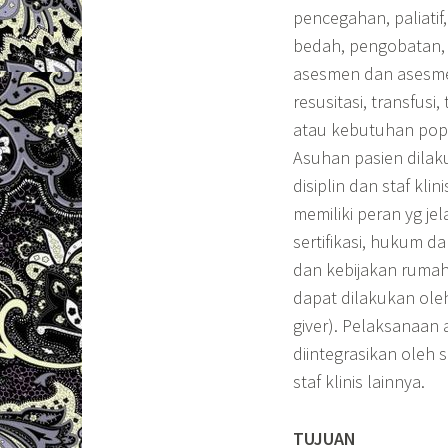
pencegahan, paliatif,
bedah, pengobatan, t
asesmen dan asesmen
resusitasi, transfusi
atau kebutuhan pop
Asuhan pasien dilak
disiplin dan staf kli
memiliki peran yg je
sertifikasi, hukum d
dan kebijakan rumah
dapat dilakukan ole
giver). Pelaksanaan
diintegrasikan oleh
staf klinis lainnya.
TUJUAN