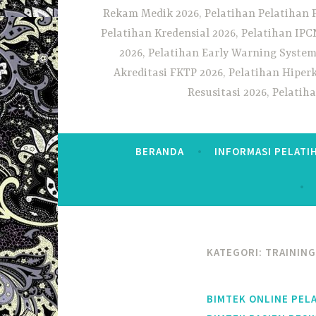
Rekam Medik 2026, Pelatihan Pelatihan 
Pelatihan Kredensial 2026, Pelatihan IP
2026, Pelatihan Early Warning System
Akreditasi FKTP 2026, Pelatihan Hiper
Resusitasi 2026, Pelati
BERANDA
INFORMASI PELATI
KATEGORI:
TRAINING
BIMTEK ONLINE PELA