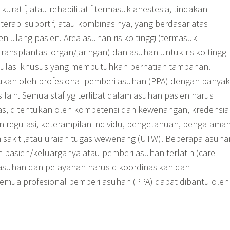
 kuratif, atau rehabilitatif termasuk anestesia, tindakan
erapi suportif, atau kombinasinya, yang berdasar atas
 ulang pasien. Area asuhan risiko tinggi (termasuk
, transplantasi organ/jaringan) dan asuhan untuk risiko tinggi
ulasi khusus yang membutuhkan perhatian tambahan.
ukan oleh profesional pemberi asuhan (PPA) dengan banyak
nis lain. Semua staf yg terlibat dalam asuhan pasien harus
las, ditentukan oleh kompetensi dan kewenangan, kredensial
an regulasi, keterampilan individu, pengetahuan, pengalaman
 sakit ,atau uraian tugas wewenang (UTW). Beberapa asuha
h pasien/keluarganya atau pemberi asuhan terlatih (care
 asuhan dan pelayanan harus dikoordinasikan dan
 semua profesional pemberi asuhan (PPA) dapat dibantu oleh