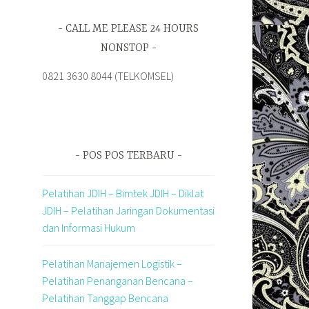
CALL ME PLEASE 24 HOURS
NONSTOP
0821 3630 8044 (TELKOMSEL)
POS POS TERBARU
Pelatihan JDIH – Bimtek JDIH – Diklat
JDIH – Pelatihan Jaringan Dokumentasi
dan Informasi Hukum
Pelatihan Manajemen Logistik –
–
Pelatihan Penanganan Bencana –
Pelatihan Tanggap Bencana