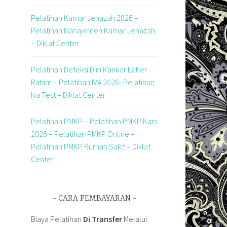
Pelatihan Kamar Jenazah 2026 –
Pelatihan Manajemen Kamar Jenazah
– Diklat Center
Pelatihan Deteksi Dini Kanker Leher
Rahim – Pelatihan IVA 2026- Pelatihan
Iva Test – Diklat Center
Pelatihan PMKP – Pelatihan PMKP Kars
2026 – Pelatihan PMKP Online –
Pelatihan PMKP Rumah Sakit – Diklat
Center
CARA PEMBAYARAN
Biaya Pelatihan
Di Transfer
Melalui