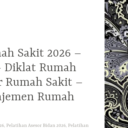
ah Sakit 2026 –
– Diklat Rumah
r Rumah Sakit –
najemen Rumah
6, Pelatihan Asesor Bidan 2026, Pelatihan