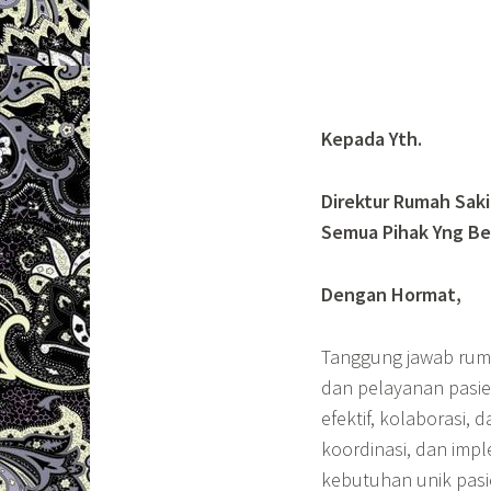
Kepada Yth.
Direktur Rumah Saki
Semua Pihak Yng Ber
Dengan Hormat,
Tanggung jawab ruma
dan pelayanan pasie
efektif, kolaborasi,
koordinasi, dan imp
kebutuhan unik pasi