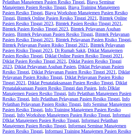
Pelatihan Manajemen Pasien Resiko Tinggi
,
Biaya Seminar
Manajemen Pasien Resiko Tinggi
,
Biaya Training Manajemen
Pasien Resiko Tinggi
,
Biaya Workshop Manajemen Pasien Resiko
Tinggi
,
Bimtek Online Pasien Resiko Tinggi 2021
,
Bimtek Online
Pasien Resiko Tinggi 2023
,
Bimtek Pasien Resiko Tinggi 2021
,
Bimtek Pasien Resiko Tinggi 2023
,
Bimtek Pelayanan Asuhan
Pasien
,
Bimtek Pelayanan Pasien Resiko Tinggi
,
Bimtek Pelayanan
Pasien Resiko Tinggi 2021
,
Bimtek Pelayanan Pasien Risiko Tinggi
,
Bimtek Pelayanan Pasien Risiko Tinggi 2021
,
Bimtek Pelayanan
Pasien Risiko Tinggi 2023
,
Di Rumah Sakit
,
Diklat Manajemen
Pasien Resiko Tinggi
,
Diklat Online Pasien Resiko Tinggi 2021
,
Diklat Pasien Resiko Tinggi 2021
,
Diklat Pasien Resiko Tinggi
2023
,
Diklat Pelayanan Asuhan Pasien
,
Diklat Pelayanan Pasien
Resiko Tinggi
,
Diklat Pelayanan Pasien Resiko Tinggi 2021
,
Diklat
Pelayanan Pasien Risiko Tinggi
,
Diklat Pelayanan Pasien Risiko
Tinggi 2021
,
Diklat Penatalaksanaan Pasien Resiko Tinggi
,
Diklat
Penatalaksanaan Pasien Resiko Tinggi dan Pasien
,
Info DIklat
Manajemen Pasien Resiko Tinggi
,
Info Pelatihan Manajemen Pasien
Resiko Tinggi
,
Info Pelatihan Pelayanan Pasien Resiko Tinggi
,
Info
Pelatihan Pelayanan Pasien Risiko Tinggi
,
Info Seminar Manajemen
Pasien Resiko Tinggi
,
Info Training Manajemen Pasien Resiko
Tinggi
,
Info Workshop Manajemen Pasien Resiko Tinggi
,
Informasi
DIklat Manajemen Pasien Resiko Tinggi
,
Informasi Pelatihan
Manajemen Pasien Resiko Tinggi
,
Informasi Seminar Manajemen
Pasien Resiko Tinggi
,
Informasi Training Manajemen Pasien Resiko