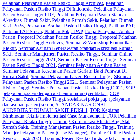
Pelatihan Pelayanan Pasien Risiko Tinggi Archives
,
Pelatihan
Pelayanan Pasien Risiko Tinggi Di Indonesia
,
Pelatihan Pelayanan
Pasien Risiko Tinggi PDF
,
Pelatihan Pelayanan Pasien Standar
Akreditasi Rumah Sakit
,
Pelatihan Rumah Sakit
,
Pelatihan Rumah
Sakit 2026
,
Pelayanan Asuhan Pasien Resiko Tinggi
,
Platihan PAP
,
Platihan PAP Smear
,
Platihan Pokja PAP
,
Pokja Pelayanan Asuhan
Pasien
,
Proposal Pelatihan Pasien Resiko Tinggi
,
Proposal Pelatihan
Pasien Resiko Tinggi Archives
,
Seminar & Workshop Komunikasi
Efektif
,
Seminar Asuhan Keperawatan Standart Akreditasi Rumah
Sakit
,
Seminar Manajemen Pasien Resiko Tinggi
,
Seminar Online
Pasien Resiko Tinggi 2021
,
Seminar Pasien Resiko Tinggi
,
Seminar
Pasien Resiko Tinggi 2021
,
Seminar Pelayanan Asuhan Pasien
,
Seminar Pelayanan Kesehatan Pasien Geriatri Bagi Perawat Di
Rumah Sakit
,
Seminar Pelayanan Pasien Resiko Tinggi
,
SEminar
Pelayanan Pasien Resiko Tinggi 2021
,
Seminar Pelayanan Pasien
Risiko Tinggi
,
Seminar Pelayanan Pasien Risiko Tinggi 2021
,
SOP
pelayanan pasien dengan alat bantu hidup (ventilator)
,
SOP
Pelayanan Pasien Risiko Tinggi
,
sosialisasi pokja pap (pelayanan
dan asuhan pasien) sesuai
,
STANDAR NASIONAL
AKREDITASI RUMAH SAKIT EDISI-1
,
TOR Kegiatan
Bimbingan Teknis Implementasi Case Management
,
TOR Pelatihan
Pelayanan Risiko Tinggi
,
Training Komunikasi Efektif Bagi Staf
Rumah Sakit
,
Training Manajemen Pasien Resiko Tinggi
,
Training
Manajer Pelayanan Pasien (Case Manager)
,
Training Online Pasien
Resiko Tinggi 2021
,
Training Pasien Resiko Tinggi 2021
,
Training