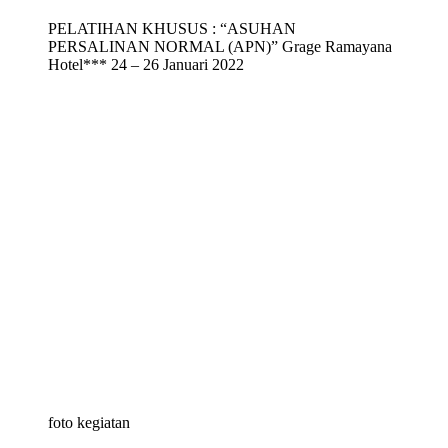
PELATIHAN KHUSUS : “ASUHAN
PERSALINAN NORMAL (APN)” Grage Ramayana
Hotel*** 24 – 26 Januari 2022
foto kegiatan