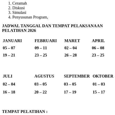
Ceramah
Diskusi
Simulasi
Penyusunan Program,
JADWAL TANGGAL DAN TEMPAT PELAKSANAAN
PELATIHAN 2026
JANUARI
FEBRUARI
MARET
APRIL
05 – 07
09 – 11
02 – 04
06 – 08
19 – 21
23 – 25
26 – 28
23 – 25
JULI
AGUSTUS
SEPTEMBER
OKTOBER
02 – 04
03 – 05
03 – 05
01 – 03
16 – 18
20 – 22
17 – 19
15 – 17
TEMPAT PELATIHAN :