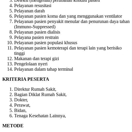
Deteksi (mengenali) perubahan kondisi pasien
Pelayanan resusitasi
Pelayanan darah
Pelayanan pasien koma dan yang menggunakan ventilator
Pelayanan pasien penyakit menular dan penurunan daya tahan
(Immuno-Suppressed)
Pelayanan pasien dialisis
Pelayana pasien restrain
Pelayanan pasien populasi khusus
Pelayanan pasien kemoterapi dan terapi lain yang berisiko
tinggi
Makanan dan terapi gizi
Pengelolaan nyeri
Pelayanan dalam tahap terminal
KRITERIA PESERTA
Direktur Rumah Sakit,
Bagian Diklat Rumah Sakit,
Dokter,
Perawat,
Bidan,
Tenaga Kesehatan Lainnya,
METODE