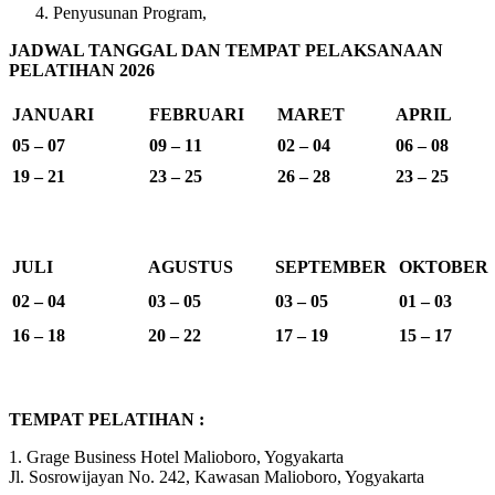
Penyusunan Program,
JADWAL TANGGAL DAN TEMPAT PELAKSANAAN
PELATIHAN 2026
JANUARI
FEBRUARI
MARET
APRIL
05 – 07
09 – 11
02 – 04
06 – 08
19 – 21
23 – 25
26 – 28
23 – 25
JULI
AGUSTUS
SEPTEMBER
OKTOBER
02 – 04
03 – 05
03 – 05
01 – 03
16 – 18
20 – 22
17 – 19
15 – 17
TEMPAT PELATIHAN :
1. Grage Business Hotel Malioboro, Yogyakarta
Jl. Sosrowijayan No. 242, Kawasan Malioboro, Yogyakarta