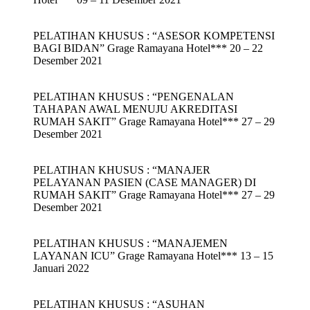
PELATIHAN KHUSUS : “ASESOR KOMPETENSI
BAGI BIDAN” Grage Ramayana Hotel*** 20 – 22
Desember 2021
PELATIHAN KHUSUS : “PENGENALAN
TAHAPAN AWAL MENUJU AKREDITASI
RUMAH SAKIT” Grage Ramayana Hotel*** 27 – 29
Desember 2021
PELATIHAN KHUSUS : “MANAJER
PELAYANAN PASIEN (CASE MANAGER) DI
RUMAH SAKIT” Grage Ramayana Hotel*** 27 – 29
Desember 2021
PELATIHAN KHUSUS : “MANAJEMEN
LAYANAN ICU” Grage Ramayana Hotel*** 13 – 15
Januari 2022
PELATIHAN KHUSUS : “ASUHAN