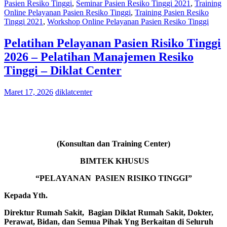
Pasien Resiko Tinggi
,
Seminar Pasien Resiko Tinggi 2021
,
Training
Online Pelayanan Pasien Resiko Tinggi
,
Training Pasien Resiko
Tinggi 2021
,
Workshop Online Pelayanan Pasien Resiko Tinggi
Pelatihan Pelayanan Pasien Risiko Tinggi
2026 – Pelatihan Manajemen Resiko
Tinggi – Diklat Center
Maret 17, 2026
diklatcenter
(Konsultan dan Training Center)
BIMTEK KHUSUS
“PELAYANAN PASIEN RISIKO TINGGI”
Kepada Yth.
Direktur Rumah Sakit, Bagian Diklat Rumah Sakit, Dokter,
Perawat, Bidan, dan Semua Pihak Yng Berkaitan di Seluruh