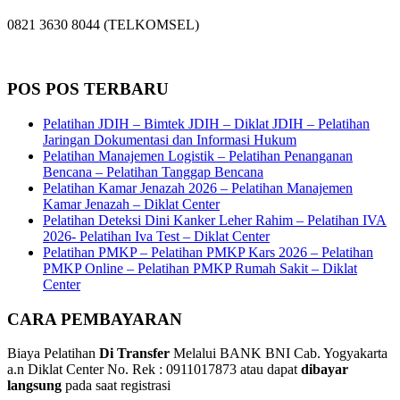
0821 3630 8044 (TELKOMSEL)
POS POS TERBARU
Pelatihan JDIH – Bimtek JDIH – Diklat JDIH – Pelatihan
Jaringan Dokumentasi dan Informasi Hukum
Pelatihan Manajemen Logistik – Pelatihan Penanganan
Bencana – Pelatihan Tanggap Bencana
Pelatihan Kamar Jenazah 2026 – Pelatihan Manajemen
Kamar Jenazah – Diklat Center
Pelatihan Deteksi Dini Kanker Leher Rahim – Pelatihan IVA
2026- Pelatihan Iva Test – Diklat Center
Pelatihan PMKP – Pelatihan PMKP Kars 2026 – Pelatihan
PMKP Online – Pelatihan PMKP Rumah Sakit – Diklat
Center
CARA PEMBAYARAN
Biaya Pelatihan
Di Transfer
Melalui BANK BNI Cab. Yogyakarta
a.n Diklat Center No. Rek : 0911017873 atau dapat
dibayar
langsung
pada saat registrasi