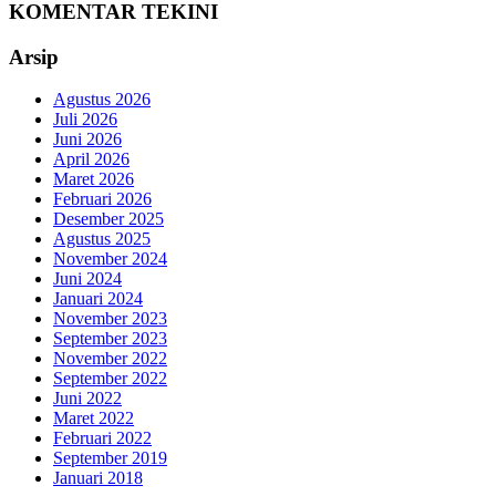
KOMENTAR TEKINI
Arsip
Agustus 2026
Juli 2026
Juni 2026
April 2026
Maret 2026
Februari 2026
Desember 2025
Agustus 2025
November 2024
Juni 2024
Januari 2024
November 2023
September 2023
November 2022
September 2022
Juni 2022
Maret 2022
Februari 2022
September 2019
Januari 2018