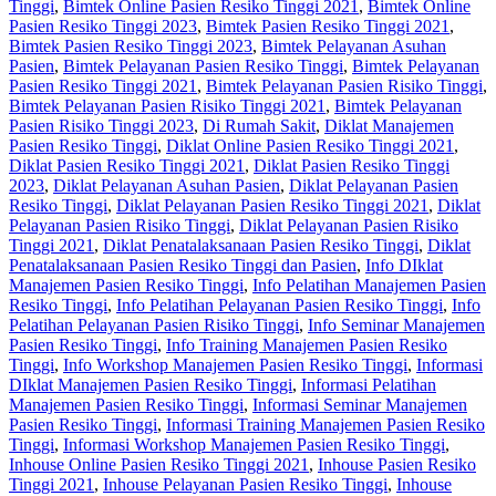
Tinggi
,
Bimtek Online Pasien Resiko Tinggi 2021
,
Bimtek Online
Pasien Resiko Tinggi 2023
,
Bimtek Pasien Resiko Tinggi 2021
,
Bimtek Pasien Resiko Tinggi 2023
,
Bimtek Pelayanan Asuhan
Pasien
,
Bimtek Pelayanan Pasien Resiko Tinggi
,
Bimtek Pelayanan
Pasien Resiko Tinggi 2021
,
Bimtek Pelayanan Pasien Risiko Tinggi
,
Bimtek Pelayanan Pasien Risiko Tinggi 2021
,
Bimtek Pelayanan
Pasien Risiko Tinggi 2023
,
Di Rumah Sakit
,
Diklat Manajemen
Pasien Resiko Tinggi
,
Diklat Online Pasien Resiko Tinggi 2021
,
Diklat Pasien Resiko Tinggi 2021
,
Diklat Pasien Resiko Tinggi
2023
,
Diklat Pelayanan Asuhan Pasien
,
Diklat Pelayanan Pasien
Resiko Tinggi
,
Diklat Pelayanan Pasien Resiko Tinggi 2021
,
Diklat
Pelayanan Pasien Risiko Tinggi
,
Diklat Pelayanan Pasien Risiko
Tinggi 2021
,
Diklat Penatalaksanaan Pasien Resiko Tinggi
,
Diklat
Penatalaksanaan Pasien Resiko Tinggi dan Pasien
,
Info DIklat
Manajemen Pasien Resiko Tinggi
,
Info Pelatihan Manajemen Pasien
Resiko Tinggi
,
Info Pelatihan Pelayanan Pasien Resiko Tinggi
,
Info
Pelatihan Pelayanan Pasien Risiko Tinggi
,
Info Seminar Manajemen
Pasien Resiko Tinggi
,
Info Training Manajemen Pasien Resiko
Tinggi
,
Info Workshop Manajemen Pasien Resiko Tinggi
,
Informasi
DIklat Manajemen Pasien Resiko Tinggi
,
Informasi Pelatihan
Manajemen Pasien Resiko Tinggi
,
Informasi Seminar Manajemen
Pasien Resiko Tinggi
,
Informasi Training Manajemen Pasien Resiko
Tinggi
,
Informasi Workshop Manajemen Pasien Resiko Tinggi
,
Inhouse Online Pasien Resiko Tinggi 2021
,
Inhouse Pasien Resiko
Tinggi 2021
,
Inhouse Pelayanan Pasien Resiko Tinggi
,
Inhouse