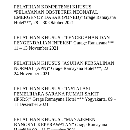
PELATIHAN KOMPETENSI KHUSUS
“PELAYANAN OBSTETRIK NEONATAL
EMERGENCY DASAR (PONED)” Grage Ramayana
Hotel***, 28 – 30 Oktober 2021
PELATIHAN KHUSUS : “PENCEGAHAN DAN
PENGENDALIAN INFEKSI” Garage Ramayana***
11 – 13 November 2021
PELATIHAN KHUSUS “ASUHAN PERSALINAN
NORMAL (APN)” Grage Ramayana Hotel***, 22 –
24 November 2021
PELATIHAN KHUSUS : “INSTALASI
PEMELIHARA SARANA RUMAH SAKIT
(IPSRS)” Grage Ramayana Hotel *** Yogyakarta, 09 –
11 Desember 2021
PELATIHAN KHUSUS : “MANAJEMEN
BANGSAL KEPERAWATAN” Grage Ramayana
Hotel*** 09 – 11 Desember 2021