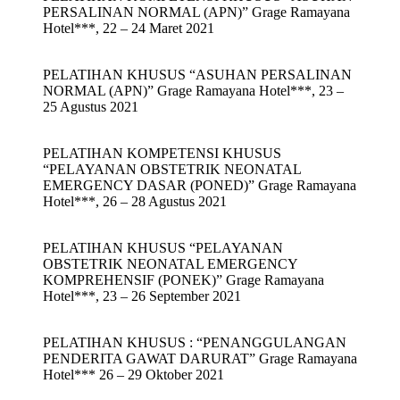
PERSALINAN NORMAL (APN)” Grage Ramayana
Hotel***, 22 – 24 Maret 2021
PELATIHAN KHUSUS “ASUHAN PERSALINAN
NORMAL (APN)” Grage Ramayana Hotel***, 23 –
25 Agustus 2021
PELATIHAN KOMPETENSI KHUSUS
“PELAYANAN OBSTETRIK NEONATAL
EMERGENCY DASAR (PONED)” Grage Ramayana
Hotel***, 26 – 28 Agustus 2021
PELATIHAN KHUSUS “PELAYANAN
OBSTETRIK NEONATAL EMERGENCY
KOMPREHENSIF (PONEK)” Grage Ramayana
Hotel***, 23 – 26 September 2021
PELATIHAN KHUSUS : “PENANGGULANGAN
PENDERITA GAWAT DARURAT” Grage Ramayana
Hotel*** 26 – 29 Oktober 2021