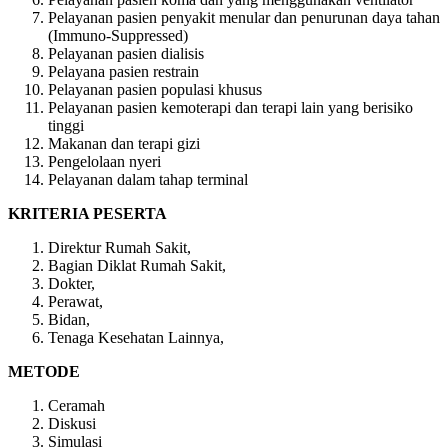
Pelayanan pasien penyakit menular dan penurunan daya tahan
(Immuno-Suppressed)
Pelayanan pasien dialisis
Pelayana pasien restrain
Pelayanan pasien populasi khusus
Pelayanan pasien kemoterapi dan terapi lain yang berisiko
tinggi
Makanan dan terapi gizi
Pengelolaan nyeri
Pelayanan dalam tahap terminal
KRITERIA PESERTA
Direktur Rumah Sakit,
Bagian Diklat Rumah Sakit,
Dokter,
Perawat,
Bidan,
Tenaga Kesehatan Lainnya,
METODE
Ceramah
Diskusi
Simulasi