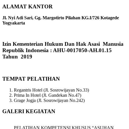
ALAMAT KANTOR
Jl. Nyi Adi Sari, Gg. Margotirto Pilahan KG.I/726 Kotagede
Yogyakarta
Izin Kementerian Hukum Dan Hak Asasi Manusia
Republik Indonesia : AHU-0017050-AH.01.15
Tahun 2019
TEMPAT PELATIHAN
Regantris Hotel (Jl. Sosrowijayan No.33)
Prima In Hotel (Jl. Gandekan No.47)
Grage Jogja (Jl. Sosrowijayan No.242)
GALERI KEGIATAN
PELATIHAN KOMPETENSI KHUSUS “ASUHAN