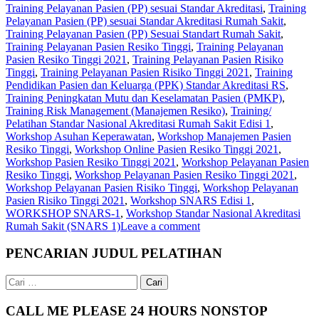
Training Pelayanan Pasien (PP) sesuai Standar Akreditasi
,
Training
Pelayanan Pasien (PP) sesuai Standar Akreditasi Rumah Sakit
,
Training Pelayanan Pasien (PP) Sesuai Standart Rumah Sakit
,
Training Pelayanan Pasien Resiko Tinggi
,
Training Pelayanan
Pasien Resiko Tinggi 2021
,
Training Pelayanan Pasien Risiko
Tinggi
,
Training Pelayanan Pasien Risiko Tinggi 2021
,
Training
Pendidikan Pasien dan Keluarga (PPK) Standar Akreditasi RS
,
Training Peningkatan Mutu dan Keselamatan Pasien (PMKP)
,
Training Risk Management (Manajemen Resiko)
,
Training/
Pelatihan Standar Nasional Akreditasi Rumah Sakit Edisi 1
,
Workshop Asuhan Keperawatan
,
Workshop Manajemen Pasien
Resiko Tinggi
,
Workshop Online Pasien Resiko Tinggi 2021
,
Workshop Pasien Resiko Tinggi 2021
,
Workshop Pelayanan Pasien
Resiko Tinggi
,
Workshop Pelayanan Pasien Resiko Tinggi 2021
,
Workshop Pelayanan Pasien Risiko Tinggi
,
Workshop Pelayanan
Pasien Risiko Tinggi 2021
,
Workshop SNARS Edisi 1
,
WORKSHOP SNARS-1
,
Workshop Standar Nasional Akreditasi
Rumah Sakit (SNARS 1)
Leave a comment
PENCARIAN JUDUL PELATIHAN
Cari
untuk:
CALL ME PLEASE 24 HOURS NONSTOP