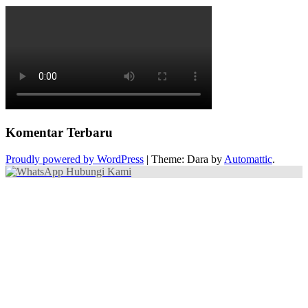
Komentar Terbaru
Proudly powered by WordPress
|
Theme: Dara by
Automattic
.
Hubungi Kami