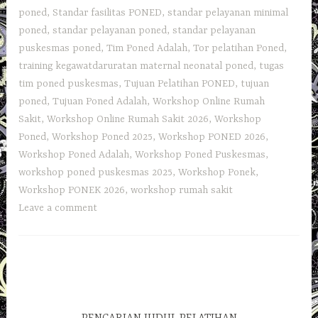
poned
,
Standar fasilitas PONED
,
standar pelayanan minimal
poned
,
standar pelayanan poned
,
standar pelayanan
puskesmas poned
,
Tim Poned Adalah
,
Tor pelatihan Poned
,
training kegawatdaruratan maternal neonatal poned
,
tugas
tim poned puskesmas
,
Tujuan Pelatihan PONED
,
tujuan
poned
,
Tujuan Poned Adalah
,
Workshop Online Rumah
Sakit
,
Workshop Online Rumah Sakit 2026
,
Workshop
Poned
,
Workshop Poned 2025
,
Workshop PONED 2026
,
Workshop Poned Adalah
,
Workshop Poned Puskesmas
,
workshop poned puskesmas 2025
,
Workshop Ponek
,
Workshop PONEK 2026
,
workshop rumah sakit
Leave a comment