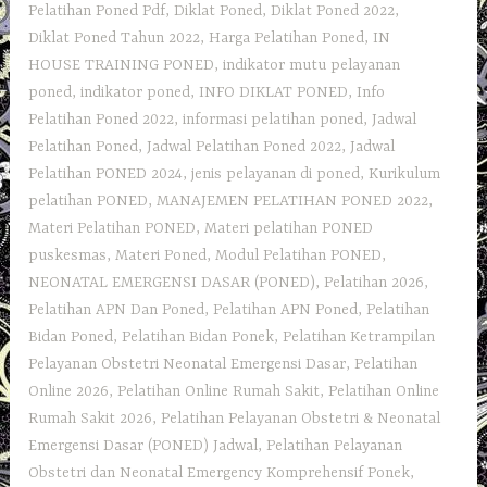
–
Pelatihan Poned Pdf
,
Diklat Poned
,
Diklat Poned 2022
,
PONED
Diklat Poned Tahun 2022
,
Harga Pelatihan Poned
,
IN
Puskesmas
HOUSE TRAINING PONED
,
indikator mutu pelayanan
–
poned
,
indikator poned
,
INFO DIKLAT PONED
,
Info
Pelatihan
Pelatihan Poned 2022
,
informasi pelatihan poned
,
Jadwal
Rumah
Pelatihan Poned
,
Jadwal Pelatihan Poned 2022
,
Jadwal
Sakit
Pelatihan PONED 2024
,
jenis pelayanan di poned
,
Kurikulum
–
pelatihan PONED
,
MANAJEMEN PELATIHAN PONED 2022
,
Diklat
Materi Pelatihan PONED
,
Materi pelatihan PONED
Center”
puskesmas
,
Materi Poned
,
Modul Pelatihan PONED
,
NEONATAL EMERGENSI DASAR (PONED)
,
Pelatihan 2026
,
Pelatihan APN Dan Poned
,
Pelatihan APN Poned
,
Pelatihan
Bidan Poned
,
Pelatihan Bidan Ponek
,
Pelatihan Ketrampilan
Pelayanan Obstetri Neonatal Emergensi Dasar
,
Pelatihan
Online 2026
,
Pelatihan Online Rumah Sakit
,
Pelatihan Online
Rumah Sakit 2026
,
Pelatihan Pelayanan Obstetri & Neonatal
Emergensi Dasar (PONED) Jadwal
,
Pelatihan Pelayanan
Obstetri dan Neonatal Emergency Komprehensif Ponek
,