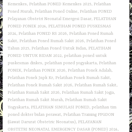
Kemenkes
,
Pelatihan PONED Kemenkes 2025
,
Pelatihan
Poned Murah
,
Pelatihan Poned Online
,
Pelatihan PONED
Pelayanan Obstetri Neonatal Emergesi Dasar
,
PELATIHAN
PONED PONEK 2024
,
PELATIHAN PONED PUSKESMAS
2024
,
Pelatihan PONED RS 2026
,
Pelatihan Poned Rumah
Sakit
,
Pelatihan Poned Rumah Sakit 2026
,
Pelatihan Poned
Tahun 2025
,
Pelatihan Poned Untuk Bidan
,
PELATIHAN
PONED UNTUK BIDAN 2022
,
pelatihan poned untuk
puskesmas dinkes
,
pelatihan poned yogyakarta
,
Pelatihan
PONEK
,
Pelatihan PONEK 2026
,
Pelatihan Ponek Adalah
,
Pelatihan Ponek Jnpk Kr
,
Pelatihan Ponek Rumah Sakit
,
Pelatihan Ponek Rumah Sakit 2026
,
Pelatihan Rumah Sakit‎
,
Pelatihan Rumah Sakit 2026
,
Pelatihan Rumah Sakit Jogja
,
Pelatihan Rumah Sakit Murah
,
Pelatihan Rumah Sakit
Yogyakarta
,
PELATIHAN SIMULASI PONED
,
pelatihan tim
poned dokter bidan perawat
,
Pelatihan Training PPGDON
(Gawat Darurat Obstetric Neonatus)
,
PELAYANAN
OBSTETRI NEONATAL EMERGENCY DASAR (PONED) 2024
,