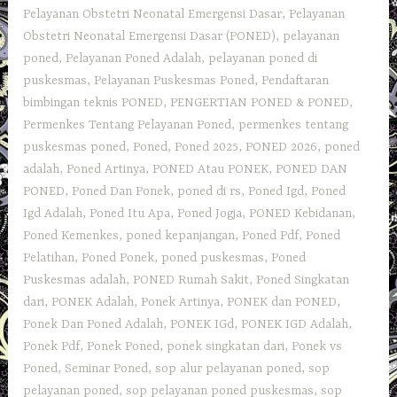
Pelayanan Obstetri Neonatal Emergensi Dasar
,
Pelayanan
Obstetri Neonatal Emergensi Dasar (PONED)
,
pelayanan
poned
,
Pelayanan Poned Adalah
,
pelayanan poned di
puskesmas
,
Pelayanan Puskesmas Poned
,
Pendaftaran
bimbingan teknis PONED
,
PENGERTIAN PONED & PONED
,
Permenkes Tentang Pelayanan Poned
,
permenkes tentang
puskesmas poned
,
Poned
,
Poned 2025
,
PONED 2026
,
poned
adalah
,
Poned Artinya
,
PONED Atau PONEK
,
PONED DAN
PONED
,
Poned Dan Ponek
,
poned di rs
,
Poned Igd
,
Poned
Igd Adalah
,
Poned Itu Apa
,
Poned Jogja
,
PONED Kebidanan
,
Poned Kemenkes
,
poned kepanjangan
,
Poned Pdf
,
Poned
Pelatihan
,
Poned Ponek
,
poned puskesmas
,
Poned
Puskesmas adalah
,
PONED Rumah Sakit
,
Poned Singkatan
dari
,
PONEK Adalah
,
Ponek Artinya
,
PONEK dan PONED
,
Ponek Dan Poned Adalah
,
PONEK IGd
,
PONEK IGD Adalah
,
Ponek Pdf
,
Ponek Poned
,
ponek singkatan dari
,
Ponek vs
Poned
,
Seminar Poned
,
sop alur pelayanan poned
,
sop
pelayanan poned
,
sop pelayanan poned puskesmas
,
sop