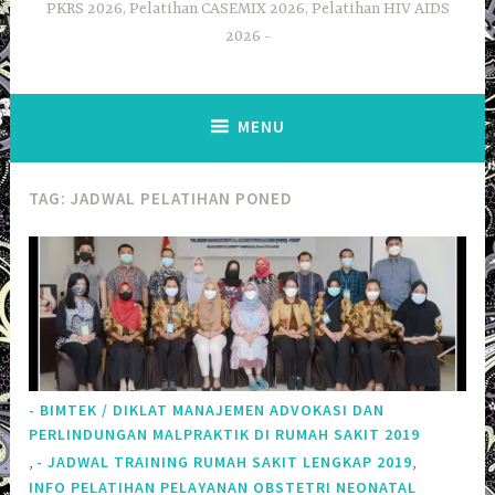
PKRS 2026, Pelatihan CASEMIX 2026, Pelatihan HIV AIDS
2026
MENU
TAG:
JADWAL PELATIHAN PONED
- BIMTEK / DIKLAT MANAJEMEN ADVOKASI DAN
PERLINDUNGAN MALPRAKTIK DI RUMAH SAKIT 2019
,
,
- JADWAL TRAINING RUMAH SAKIT LENGKAP 2019
INFO PELATIHAN PELAYANAN OBSTETRI NEONATAL