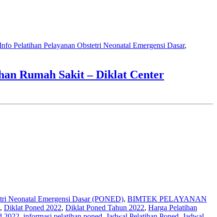
Info Pelatihan Pelayanan Obstetri Neonatal Emergensi Dasar
,
n Rumah Sakit – Diklat Center
tri Neonatal Emergensi Dasar (PONED)
,
BIMTEK PELAYANAN
,
Diklat Poned 2022
,
Diklat Poned Tahun 2022
,
Harga Pelatihan
d 2022
,
informasi pelatihan poned
,
Jadwal Pelatihan Poned
,
Jadwal