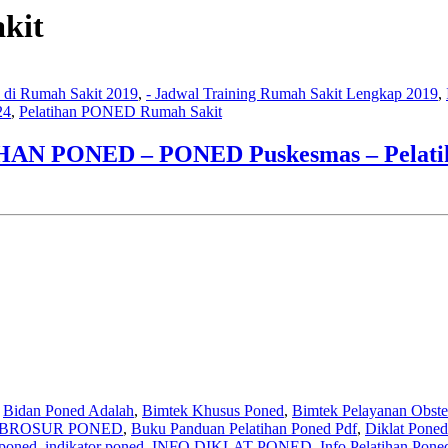
kit
k di Rumah Sakit 2019
,
- Jadwal Training Rumah Sakit Lengkap 2019
,
24
,
Pelatihan PONED Rumah Sakit
HAN PONED – PONED Puskesmas – Pelatiha
,
Bidan Poned Adalah
,
Bimtek Khusus Poned
,
Bimtek Pelayanan Obste
BROSUR PONED
,
Buku Panduan Pelatihan Poned Pdf
,
Diklat Poned
 poned
,
indikator poned
,
INFO DIKLAT PONED
,
Info Pelatihan Pone