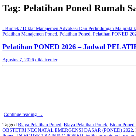
Tag:
Pelatihan Poned Rumah Sa
- Bimtek / Diklat Manajemen Advokasi Dan Perlindungan Malprakti
Pelatihan Manajemen Poned
,
Pelatihan Poned
,
Pelatihan PONED 20
Pelatihan PONED 2026 – Jadwal PELATI
Agustus 7, 2026
diklatcenter
“Pelatihan
Continue reading
→
PONED
Tagged
Biaya Pelatihan Poned
,
Biaya Pelatihan Ponek
,
Bidan Poned
2026
OBSTETRI NEONATAL EMERGENSI DASAR (PONED) 2022
,
–
Poned
,
IN HOUSE TRAINING PONED
,
indikator mutu pelayanan
Jadwal