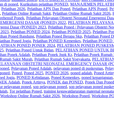
an di poned
,
Kurikulum pelatihan PONED
,
MANAJEMEN PELATIH
,
Pelatihan 2026
,
Pelatihan APN Dan Poned
,
Pelatihan APN Poned
,
Pe
,
Pelatihan Online Rumah Sakit
,
Pelatihan Online Rumah Sakit 2026
,
rehensif Ponek
,
Pelatihan Pelayanan Obstetri Neonatal Emergensi Das
EMERGENSI DASAR (PONED) 2022
,
PELATIHAN PELAYANA
mergensi Dasar (PONED) 2023
,
Pelatihan Poned / Pelayanan Obstetri 
 2023
,
Pelatihan PONED 2024
,
Pelatihan PONED 2025
,
Pelatihan Po
tihan Poned Bandung
,
Pelatihan Poned Berapa Skp
,
Pelatihan Poned D
latihan Poned Jogja
,
Pelatihan PONED Kemenkes
,
Pelatihan PONED
LATIHAN PONED PONEK 2024
,
PELATIHAN PONED PUSKESM
25
,
Pelatihan Poned Untuk Bidan
,
PELATIHAN PONED UNTUK BI
tihan Ponek Adalah
,
Pelatihan Ponek Jnpk Kr
,
Pelatihan Ponek Rumah 
n Rumah Sakit Murah
,
Pelatihan Rumah Sakit Yogyakarta
,
PELATIHAN
ELAYANAN OBSTETRI NEONATAL EMERGENCY DASAR (PO
 poned
,
Pelayanan Poned Adalah
,
pelayanan poned di puskesmas
,
Pela
 poned
,
Poned
,
Poned 2025
,
PONED 2026
,
poned adalah
,
Poned Artin
ned Jogja
,
PONED Kebidanan
,
Poned Kemenkes
,
poned kepanjangan
EK Adalah
,
Ponek Artinya
,
PONEK dan PONED
,
Ponek Dan Poned
lur pelayanan poned
,
sop pelayanan poned
,
sop pelayanan poned puske
alah
,
Tor pelatihan Poned
,
training kegawatdaruratan maternal neonata
,
Workshop Online Rumah Sakit 2026
,
Workshop Poned
,
Workshop P