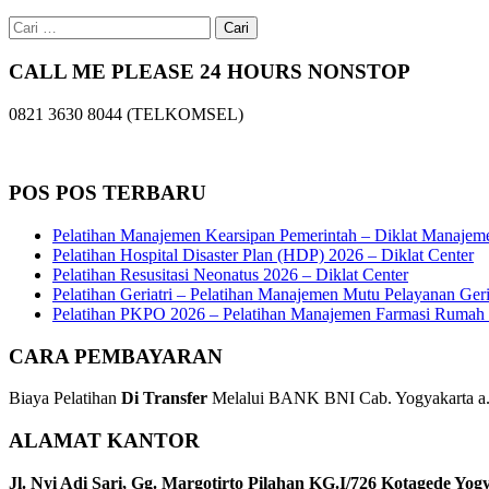
Cari
untuk:
CALL ME PLEASE 24 HOURS NONSTOP
0821 3630 8044 (TELKOMSEL)
POS POS TERBARU
Pelatihan Manajemen Kearsipan Pemerintah – Diklat Manajem
Pelatihan Hospital Disaster Plan (HDP) 2026 – Diklat Center
Pelatihan Resusitasi Neonatus 2026 – Diklat Center
Pelatihan Geriatri – Pelatihan Manajemen Mutu Pelayanan Geri
Pelatihan PKPO 2026 – Pelatihan Manajemen Farmasi Rumah S
CARA PEMBAYARAN
Biaya Pelatihan
Di Transfer
Melalui BANK BNI Cab. Yogyakarta a.n
ALAMAT KANTOR
Jl. Nyi Adi Sari, Gg. Margotirto Pilahan KG.I/726 Kotagede Yog