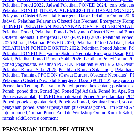
Pelatihan Poned 2022
,
Jadwal Pelatihan PONED 2024
,
jenis pelayan
PELATIHAN
Pelatihan PONED
,
NEONATAL EMERGENSI DASAR (PONED)
PONED
Pelayanan Obstetri Neonatal Emergensi Dasar
,
Pelatihan Online 2026
–
Jadwal
,
Pelatihan Pelayanan Obstetri dan Neonatal Emergency Komp
PONED
(PONED)
,
PELATIHAN PELAYANAN OBSTETRI NEONATAL 
Puskesmas
Pelatihan Poned
,
Pelatihan Poned / Pelayanan Obstetri Neonatal E
–
Obstetri Neonatal Emergensi Dasar (PONED) 2026
,
Pelatihan Poned
Pelatihan
2025 Murah
,
Pelatihan PONED 2026
,
Pelatihan POned Adalah
,
Pela
Rumah
PELATIHAN PONED DOKTER 2022
,
Pelatihan Poned Jakarta
,
Pe
Sakit
Pelatihan PONED Pelayanan Obstetri Neonatal Emergesi Dasar
,
PE
–
Sakit
,
Pelatihan Poned Rumah Sakit 2026
,
Pelatihan Poned Tahun 20
Diklat
poned yogyakarta
,
Pelatihan PONEK
,
Pelatihan PONEK 2026
,
Pela
Center”
Pelatihan Rumah Sakit 2026
,
Pelatihan Rumah Sakit Jogja
,
Pelatiha
Pelatihan Training PPGDON (Gawat Darurat Obstetric Neonatus)
,
P
Pelayanan Obstetri Neonatal Emergensi Dasar (PONED)
,
pelayanan
Permenkes Tentang Pelayanan Poned
,
permenkes tentang puskesmas
Ponek
,
poned di rs
,
Poned Igd
,
Poned Igd Adalah
,
Poned Itu Apa
,
Po
Puskesmas adalah
,
PONED Rumah Sakit
,
Poned Singkatan dari
,
PON
Poned
,
ponek singkatan dari
,
Ponek vs Poned
,
Seminar Poned
,
sop a
pelayanan poned
,
standar pelayanan puskesmas poned
,
Tim Poned Ad
tujuan poned
,
Tujuan Poned Adalah
,
Workshop Online Rumah Sakit
rumah sakit
Leave a comment
PENCARIAN JUDUL PELATIHAN