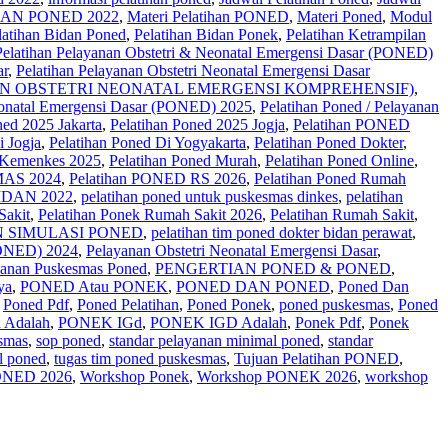
AN PONED 2022
,
Materi Pelatihan PONED
,
Materi Poned
,
Modul
latihan Bidan Poned
,
Pelatihan Bidan Ponek
,
Pelatihan Ketrampilan
Pelatihan Pelayanan Obstetri & Neonatal Emergensi Dasar (PONED)
ar
,
Pelatihan Pelayanan Obstetri Neonatal Emergensi Dasar
N OBSTETRI NEONATAL EMERGENSI KOMPREHENSIF)
,
Neonatal Emergensi Dasar (PONED) 2025
,
Pelatihan Poned / Pelayanan
ned 2025 Jakarta
,
Pelatihan Poned 2025 Jogja
,
Pelatihan PONED
i Jogja
,
Pelatihan Poned Di Yogyakarta
,
Pelatihan Poned Dokter
,
 Kemenkes 2025
,
Pelatihan Poned Murah
,
Pelatihan Poned Online
,
AS 2024
,
Pelatihan PONED RS 2026
,
Pelatihan Poned Rumah
DAN 2022
,
pelatihan poned untuk puskesmas dinkes
,
pelatihan
Sakit
,
Pelatihan Ponek Rumah Sakit 2026
,
Pelatihan Rumah Sakit‎
,
 SIMULASI PONED
,
pelatihan tim poned dokter bidan perawat
,
NED) 2024
,
Pelayanan Obstetri Neonatal Emergensi Dasar
,
yanan Puskesmas Poned
,
PENGERTIAN PONED & PONED
,
ya
,
PONED Atau PONEK
,
PONED DAN PONED
,
Poned Dan
,
Poned Pdf
,
Poned Pelatihan
,
Poned Ponek
,
poned puskesmas
,
Poned
 Adalah
,
PONEK IGd
,
PONEK IGD Adalah
,
Ponek Pdf
,
Ponek
smas
,
sop poned
,
standar pelayanan minimal poned
,
standar
l poned
,
tugas tim poned puskesmas
,
Tujuan Pelatihan PONED
,
ONED 2026
,
Workshop Ponek
,
Workshop PONEK 2026
,
workshop