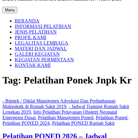
Menu
BERANDA
INFORMASI PELATIHAN
JENIS PELATIHAN
PROFIL KAMI
LEGALITAS LEMBAGA
MATERI DAN JADWAL
GALERI KEGIATAN
KEGIATAN PERMINTAAN
KONTAK KAMI
Tag:
Pelatihan Ponek Jnpk Kr
- Bimtek / Diklat Manajemen Advokasi Dan Perlindungan
Malpraktik di Rumah Sakit 2019
,
- Jadwal Training Rumah Sakit
Lengkap 2019
,
Info Pelatihan Pelayanan Obstetri Neonatal
Emergensi Dasar
,
Pelatihan Manajemen Poned
,
Pelatihan Poned
,
Pelatihan PONED 2024
,
Pelatihan PONED Rumah Sakit
Pelatihan PONED 2026 – Jadwal