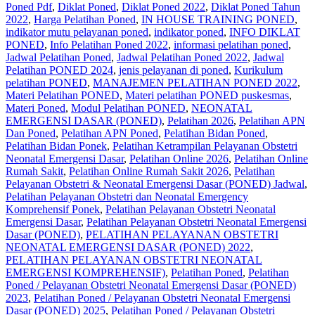
Poned Pdf
,
Diklat Poned
,
Diklat Poned 2022
,
Diklat Poned Tahun
2022
,
Harga Pelatihan Poned
,
IN HOUSE TRAINING PONED
,
indikator mutu pelayanan poned
,
indikator poned
,
INFO DIKLAT
PONED
,
Info Pelatihan Poned 2022
,
informasi pelatihan poned
,
Jadwal Pelatihan Poned
,
Jadwal Pelatihan Poned 2022
,
Jadwal
Pelatihan PONED 2024
,
jenis pelayanan di poned
,
Kurikulum
pelatihan PONED
,
MANAJEMEN PELATIHAN PONED 2022
,
Materi Pelatihan PONED
,
Materi pelatihan PONED puskesmas
,
Materi Poned
,
Modul Pelatihan PONED
,
NEONATAL
EMERGENSI DASAR (PONED)
,
Pelatihan 2026
,
Pelatihan APN
Dan Poned
,
Pelatihan APN Poned
,
Pelatihan Bidan Poned
,
Pelatihan Bidan Ponek
,
Pelatihan Ketrampilan Pelayanan Obstetri
Neonatal Emergensi Dasar
,
Pelatihan Online 2026
,
Pelatihan Online
Rumah Sakit
,
Pelatihan Online Rumah Sakit 2026
,
Pelatihan
Pelayanan Obstetri & Neonatal Emergensi Dasar (PONED) Jadwal
,
Pelatihan Pelayanan Obstetri dan Neonatal Emergency
Komprehensif Ponek
,
Pelatihan Pelayanan Obstetri Neonatal
Emergensi Dasar
,
Pelatihan Pelayanan Obstetri Neonatal Emergensi
Dasar (PONED)
,
PELATIHAN PELAYANAN OBSTETRI
NEONATAL EMERGENSI DASAR (PONED) 2022
,
PELATIHAN PELAYANAN OBSTETRI NEONATAL
EMERGENSI KOMPREHENSIF)
,
Pelatihan Poned
,
Pelatihan
Poned / Pelayanan Obstetri Neonatal Emergensi Dasar (PONED)
2023
,
Pelatihan Poned / Pelayanan Obstetri Neonatal Emergensi
Dasar (PONED) 2025
,
Pelatihan Poned / Pelayanan Obstetri