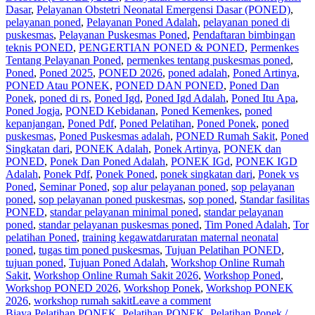
Dasar
,
Pelayanan Obstetri Neonatal Emergensi Dasar (PONED)
,
pelayanan poned
,
Pelayanan Poned Adalah
,
pelayanan poned di
puskesmas
,
Pelayanan Puskesmas Poned
,
Pendaftaran bimbingan
teknis PONED
,
PENGERTIAN PONED & PONED
,
Permenkes
Tentang Pelayanan Poned
,
permenkes tentang puskesmas poned
,
Poned
,
Poned 2025
,
PONED 2026
,
poned adalah
,
Poned Artinya
,
PONED Atau PONEK
,
PONED DAN PONED
,
Poned Dan
Ponek
,
poned di rs
,
Poned Igd
,
Poned Igd Adalah
,
Poned Itu Apa
,
Poned Jogja
,
PONED Kebidanan
,
Poned Kemenkes
,
poned
kepanjangan
,
Poned Pdf
,
Poned Pelatihan
,
Poned Ponek
,
poned
puskesmas
,
Poned Puskesmas adalah
,
PONED Rumah Sakit
,
Poned
Singkatan dari
,
PONEK Adalah
,
Ponek Artinya
,
PONEK dan
PONED
,
Ponek Dan Poned Adalah
,
PONEK IGd
,
PONEK IGD
Adalah
,
Ponek Pdf
,
Ponek Poned
,
ponek singkatan dari
,
Ponek vs
Poned
,
Seminar Poned
,
sop alur pelayanan poned
,
sop pelayanan
poned
,
sop pelayanan poned puskesmas
,
sop poned
,
Standar fasilitas
PONED
,
standar pelayanan minimal poned
,
standar pelayanan
poned
,
standar pelayanan puskesmas poned
,
Tim Poned Adalah
,
Tor
pelatihan Poned
,
training kegawatdaruratan maternal neonatal
poned
,
tugas tim poned puskesmas
,
Tujuan Pelatihan PONED
,
tujuan poned
,
Tujuan Poned Adalah
,
Workshop Online Rumah
Sakit
,
Workshop Online Rumah Sakit 2026
,
Workshop Poned
,
Workshop PONED 2026
,
Workshop Ponek
,
Workshop PONEK
2026
,
workshop rumah sakit
Leave a comment
Biaya Pelatihan PONEK
,
Pelatihan PONEK
,
Pelatihan Ponek /