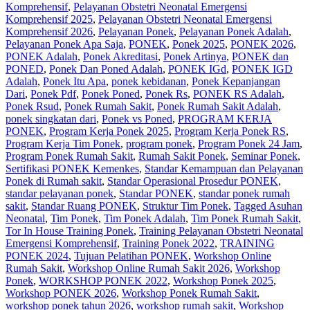
Komprehensif
,
Pelayanan Obstetri Neonatal Emergensi
Komprehensif 2025
,
Pelayanan Obstetri Neonatal Emergensi
Komprehensif 2026
,
Pelayanan Ponek
,
Pelayanan Ponek Adalah
,
Pelayanan Ponek Apa Saja
,
PONEK
,
Ponek 2025
,
PONEK 2026
,
PONEK Adalah
,
Ponek Akreditasi
,
Ponek Artinya
,
PONEK dan
PONED
,
Ponek Dan Poned Adalah
,
PONEK IGd
,
PONEK IGD
Adalah
,
Ponek Itu Apa
,
ponek kebidanan
,
Ponek Kepanjangan
Dari
,
Ponek Pdf
,
Ponek Poned
,
Ponek Rs
,
PONEK RS Adalah
,
Ponek Rsud
,
Ponek Rumah Sakit
,
Ponek Rumah Sakit Adalah
,
ponek singkatan dari
,
Ponek vs Poned
,
PROGRAM KERJA
PONEK
,
Program Kerja Ponek 2025
,
Program Kerja Ponek RS
,
Program Kerja Tim Ponek
,
program ponek
,
Program Ponek 24 Jam
,
Program Ponek Rumah Sakit
,
Rumah Sakit Ponek
,
Seminar Ponek
,
Sertifikasi PONEK Kemenkes
,
Standar Kemampuan dan Pelayanan
Ponek di Rumah sakit
,
Standar Operasional Prosedur PONEK
,
standar pelayanan ponek
,
Standar PONEK
,
standar ponek rumah
sakit
,
Standar Ruang PONEK
,
Struktur Tim Ponek
,
Tagged Asuhan
Neonatal
,
Tim Ponek
,
Tim Ponek Adalah
,
Tim Ponek Rumah Sakit
,
Tor In House Training Ponek
,
Training Pelayanan Obstetri Neonatal
Emergensi Komprehensif
,
Training Ponek 2022
,
TRAINING
PONEK 2024
,
Tujuan Pelatihan PONEK
,
Workshop Online
Rumah Sakit
,
Workshop Online Rumah Sakit 2026
,
Workshop
Ponek
,
WORKSHOP PONEK 2022
,
Workshop Ponek 2025
,
Workshop PONEK 2026
,
Workshop Ponek Rumah Sakit
,
workshop ponek tahun 2026
,
workshop rumah sakit
,
Workshop