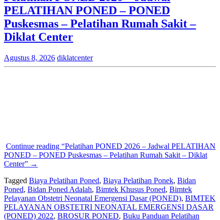
PELATIHAN PONED – PONED
Puskesmas – Pelatihan Rumah Sakit –
Diklat Center
Agustus 8, 2026
diklatcenter
Continue reading
“Pelatihan PONED 2026 – Jadwal PELATIHAN
PONED – PONED Puskesmas – Pelatihan Rumah Sakit – Diklat
Center”
→
Tagged
Biaya Pelatihan Poned
,
Biaya Pelatihan Ponek
,
Bidan
Poned
,
Bidan Poned Adalah
,
Bimtek Khusus Poned
,
Bimtek
Pelayanan Obstetri Neonatal Emergensi Dasar (PONED)
,
BIMTEK
PELAYANAN OBSTETRI NEONATAL EMERGENSI DASAR
(PONED) 2022
,
BROSUR PONED
,
Buku Panduan Pelatihan