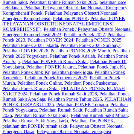
Rumah Sakit
,
Pelatihan Online Rumah Sakit 2026
,
pelatihan osce
kebidanan
,
Pelatihan Pelayanan Obstetri dan Neonatal Emergency
Komprehensif Ponek
,
Pelatihan Pelayanan Obstetri Neonatal
Emergensi Komprehensif
,
Pelatihan PONEK
,
Pelatihan PONEK
(PELAYANAN OBSTETRI NEONATAL EMERGENSI
KOMPREHENSIF)
,
Pelatihan Ponek / Pelayanan Obstetri Neonatal
Emergensi Komprehensif 2023
,
Pelatihan Ponek 2022
,
Pelatihan
Ponek 2023
,
Pelatihan PONEK 2024
,
Pelatihan PONEK 2025
,
Pelatihan Ponek 2025 Jakarta
,
Pelatihan Ponek 2025 Surabaya
,
Pelatihan PONEK 2026
,
Pelatihan PONEK 2026 Murah
,
Pelatihan
Ponek 2026 Yogyakarta
,
Pelatihan Ponek Adalah
,
Pelatihan Ponek
Apa Saja
,
Pelatihan PONEK di Rumah Sakit
,
Pelatihan Ponek Di
Yogyakarta
,
Pelatihan PONEK Jakarta
,
Pelatihan Ponek Jnpk Kr
,
Pelatihan Ponek Jnpk-Kr
,
pelatihan ponek jogja
,
Pelatihan Ponek
Kemenkes
,
Pelatihan Ponek Kemenkes 2025
,
Pelatihan Ponek
Murah
,
Pelatihan Ponek Online
,
Pelatihan Ponek Puskesmas
,
Pelatihan Ponek Rumah Sakit
,
PELATIHAN PONEK RUMAH
SAKIT 2024
,
Pelatihan Ponek Rumah Sakit 2026
,
Pelatihan Ponek
Rumah Sakit Apa Saja
,
Pelatihan Ponek Tahun 2025
,
PELATIHAN
PONEK TERBARU 2025
,
Pelatihan PONEK Terpadu
,
Pelatihan
Ponek Yogyakarta
,
Pelatihan Rumah Sakit‎
,
Pelatihan Rumah Sakit
2026
,
Pelatihan Rumah Sakit Jogja
,
Pelatihan Rumah Sakit Murah
,
Pelatihan Rumah Sakit Yogyakarta
,
Pelatihan Tim PONEK
,
pelatihan tim PONEK rumah sakit
,
Pelayanan Obstetri Neonatal
Emergensi Dasar
,
Pelayanan Obstetri Neonatal emergensi