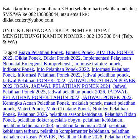
Batas konfirmasi pendaftaran 3 Hari sebelum hari pelatihan melalui :
SMS/WA ke 082136308044, atau email ke :
diklat.center@yahoo.com
UNTUK UNDANGAN DIKLAT/BIMTEK DAPAT
MENGHUBUNGI KAMI DI NOMOR : 082 136 308 044 (Telp.
& WA)
Tagged
Biaya Pelatihan Ponek
,
Bimtek Ponek
,
BIMTEK PONEK
2022
,
Diklat Ponek
,
Diklat Ponek 2022
,
Implementasi Pelayanan
Neonatal Emergensi Komprehensif
,
in house training ponek
,
Indikator Ponek
,
Info Pelatihan Ponek 2022
,
Informasi Pelatihan
Ponek
,
Informasi Pelatihan Ponek 2022
,
jadwal pelatihan ponek
,
Jadwal Pelatihan PONEK 2022
,
JADWAL PELATIHAN PONEK
2022 JOGJA
,
JADWAL PELATIHAN PONEK 2024
,
Jadwal
Pelatihan Ponek 2025
,
jadwal pelatihan ponek 2026
,
JADWAL
PELATIHAN PONEK TAHUN 2022
,
JADWAL PONEK 2022
,
Kerangka Acuan Pelatihan Ponek
,
makalah ponek
,
materi pelatihan
ponek
,
Materi Ponek
,
Materi Tentang Ponek
,
Notulen Pelatihan
Ponek
,
Pelatihan 2026
,
pelatihan asesor kebidanan
,
Pelatihan Bidan
Ponek
,
pelatihan dokter spesialis obgyn
,
pelatihan kebidanan
,
pelatihan kebidanan 2023
,
pelatihan kebidanan 2024
,
pelatihan
kebidanan terbaru
,
pelatihan komplementer kebidanan
,
pelatihan
manajemen kasus PONEK
,
Pelatihan Online 2026
,
Pelatihan Online