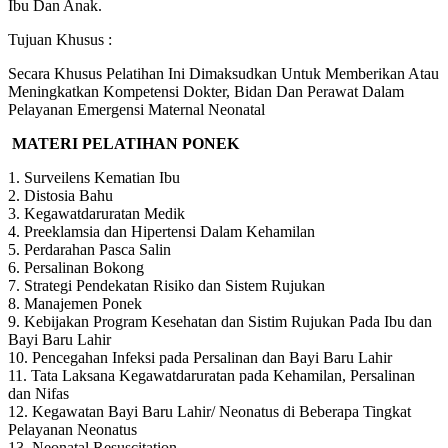
Ibu Dan Anak.
Tujuan Khusus :
Secara Khusus Pelatihan Ini Dimaksudkan Untuk Memberikan Atau
Meningkatkan Kompetensi Dokter, Bidan Dan Perawat Dalam
Pelayanan Emergensi Maternal Neonatal
MATERI PELATIHAN PONEK
1. Surveilens Kematian Ibu
2. Distosia Bahu
3. Kegawatdaruratan Medik
4. Preeklamsia dan Hipertensi Dalam Kehamilan
5. Perdarahan Pasca Salin
6. Persalinan Bokong
7. Strategi Pendekatan Risiko dan Sistem Rujukan
8. Manajemen Ponek
9. Kebijakan Program Kesehatan dan Sistim Rujukan Pada Ibu dan
Bayi Baru Lahir
10. Pencegahan Infeksi pada Persalinan dan Bayi Baru Lahir
11. Tata Laksana Kegawatdaruratan pada Kehamilan, Persalinan
dan Nifas
12. Kegawatan Bayi Baru Lahir/ Neonatus di Beberapa Tingkat
Pelayanan Neonatus
13. Neonatal Resuscitation