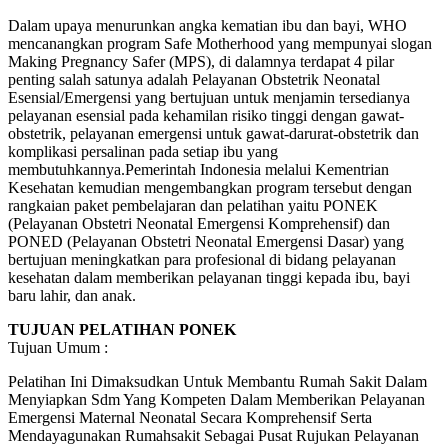
Dalam upaya menurunkan angka kematian ibu dan bayi, WHO
mencanangkan program Safe Motherhood yang mempunyai slogan
Making Pregnancy Safer (MPS), di dalamnya terdapat 4 pilar
penting salah satunya adalah Pelayanan Obstetrik Neonatal
Esensial/Emergensi yang bertujuan untuk menjamin tersedianya
pelayanan esensial pada kehamilan risiko tinggi dengan gawat-
obstetrik, pelayanan emergensi untuk gawat-darurat-obstetrik dan
komplikasi persalinan pada setiap ibu yang
membutuhkannya.Pemerintah Indonesia melalui Kementrian
Kesehatan kemudian mengembangkan program tersebut dengan
rangkaian paket pembelajaran dan pelatihan yaitu PONEK
(Pelayanan Obstetri Neonatal Emergensi Komprehensif) dan
PONED (Pelayanan Obstetri Neonatal Emergensi Dasar) yang
bertujuan meningkatkan para profesional di bidang pelayanan
kesehatan dalam memberikan pelayanan tinggi kepada ibu, bayi
baru lahir, dan anak.
TUJUAN PELATIHAN PONEK
Tujuan Umum :
Pelatihan Ini Dimaksudkan Untuk Membantu Rumah Sakit Dalam
Menyiapkan Sdm Yang Kompeten Dalam Memberikan Pelayanan
Emergensi Maternal Neonatal Secara Komprehensif Serta
Mendayagunakan Rumahsakit Sebagai Pusat Rujukan Pelayanan