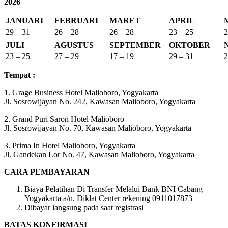
2026
JANUARI
FEBRUARI
MARET
APRIL
29 – 31
26 – 28
26 – 28
23 – 25
2
JULI
AGUSTUS
SEPTEMBER
OKTOBER
23 – 25
27 – 29
17 – 19
29 – 31
2
Tempat :
1. Grage Business Hotel Malioboro, Yogyakarta
Jl. Sosrowijayan No. 242, Kawasan Malioboro, Yogyakarta
2. Grand Puri Saron Hotel Malioboro
Jl. Sosrowijayan No. 70, Kawasan Malioboro, Yogyakarta
3. Prima In Hotel Malioboro, Yogyakarta
Jl. Gandekan Lor No. 47, Kawasan Malioboro, Yogyakarta
CARA PEMBAYARAN
Biaya Pelatihan Di Transfer Melalui Bank BNI Cabang
Yogyakarta a/n. Diklat Center rekening 0911017873
Dibayar langsung pada saat registrasi
BATAS KONFIRMASI