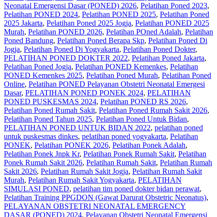
Neonatal Emergensi Dasar (PONED) 2026
,
Pelatihan Poned 2023
,
Pelatihan PONED 2024
,
Pelatihan PONED 2025
,
Pelatihan Poned
2025 Jakarta
,
Pelatihan Poned 2025 Jogja
,
Pelatihan PONED 2025
Murah
,
Pelatihan PONED 2026
,
Pelatihan POned Adalah
,
Pelatihan
Poned Bandung
,
Pelatihan Poned Berapa Skp
,
Pelatihan Poned Di
Jogja
,
Pelatihan Poned Di Yogyakarta
,
Pelatihan Poned Dokter
,
PELATIHAN PONED DOKTER 2022
,
Pelatihan Poned Jakarta
,
Pelatihan Poned Jogja
,
Pelatihan PONED Kemenkes
,
Pelatihan
PONED Kemenkes 2025
,
Pelatihan Poned Murah
,
Pelatihan Poned
Online
,
Pelatihan PONED Pelayanan Obstetri Neonatal Emergesi
Dasar
,
PELATIHAN PONED PONEK 2024
,
PELATIHAN
PONED PUSKESMAS 2024
,
Pelatihan PONED RS 2026
,
Pelatihan Poned Rumah Sakit
,
Pelatihan Poned Rumah Sakit 2026
,
Pelatihan Poned Tahun 2025
,
Pelatihan Poned Untuk Bidan
,
PELATIHAN PONED UNTUK BIDAN 2022
,
pelatihan poned
untuk puskesmas dinkes
,
pelatihan poned yogyakarta
,
Pelatihan
PONEK
,
Pelatihan PONEK 2026
,
Pelatihan Ponek Adalah
,
Pelatihan Ponek Jnpk Kr
,
Pelatihan Ponek Rumah Sakit
,
Pelatihan
Ponek Rumah Sakit 2026
,
Pelatihan Rumah Sakit‎
,
Pelatihan Rumah
Sakit 2026
,
Pelatihan Rumah Sakit Jogja
,
Pelatihan Rumah Sakit
Murah
,
Pelatihan Rumah Sakit Yogyakarta
,
PELATIHAN
SIMULASI PONED
,
pelatihan tim poned dokter bidan perawat
,
Pelatihan Training PPGDON (Gawat Darurat Obstetric Neonatus)
,
PELAYANAN OBSTETRI NEONATAL EMERGENCY
DASAR (PONED) 2024
,
Pelayanan Obstetri Neonatal Emergensi