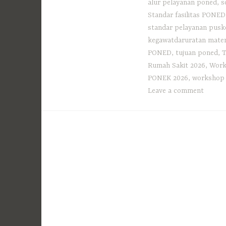
alur pelayanan poned
,
s
Standar fasilitas PONED
standar pelayanan pus
kegawatdaruratan mater
PONED
,
tujuan poned
,
T
Rumah Sakit 2026
,
Work
PONEK 2026
,
workshop 
Leave a comment