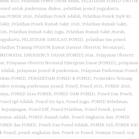
ahun 2025
,
Pelatihan Poned Untuk Bidan
,
PELATIHAN PONED UNTUK
poned untuk puskesmas dinkes
,
pelatihan poned yogyakarta
,
ihan PONEK 2026
,
Pelatihan Ponek Adalah
,
Pelatihan Ponek Jnpk Kr
,
Sakit
,
Pelatihan Ponek Rumah Sakit 2026
,
Pelatihan Rumah Sakit‎
,
2026
,
Pelatihan Rumah Sakit Jogja
,
Pelatihan Rumah Sakit Murah
,
Yogyakarta
,
PELATIHAN SIMULASI PONED
,
pelatihan tim poned
elatihan Training PPGDON (Gawat Darurat Obstetric Neonatus)
,
 NEONATAL EMERGENCY DASAR (PONED) 2024
,
Pelayanan Obstetri
ar
,
Pelayanan Obstetri Neonatal Emergensi Dasar (PONED)
,
pelayanan
 Adalah
,
pelayanan poned di puskesmas
,
Pelayanan Puskesmas Poned
,
teknis PONED
,
PENGERTIAN PONED & PONED
,
Permenkes Tentang
nkes tentang puskesmas poned
,
Poned
,
Poned 2025
,
PONED 2026
,
inya
,
PONED Atau PONEK
,
PONED DAN PONED
,
Poned Dan Ponek
,
Poned Igd Adalah
,
Poned Itu Apa
,
Poned Jogja
,
PONED Kebidanan
,
 kepanjangan
,
Poned Pdf
,
Poned Pelatihan
,
Poned Ponek
,
poned
esmas adalah
,
PONED Rumah Sakit
,
Poned Singkatan dari
,
PONEK
PONEK dan PONED
,
Ponek Dan Poned Adalah
,
PONEK IGd
,
PONEK IGD
k Poned
,
ponek singkatan dari
,
Ponek vs Poned
,
Seminar Poned
,
sop