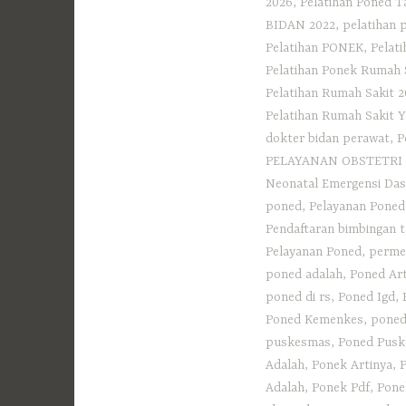
2026
,
Pelatihan Poned T
BIDAN 2022
,
pelatihan 
Pelatihan PONEK
,
Pelat
Pelatihan Ponek Rumah 
Pelatihan Rumah Sakit 
Pelatihan Rumah Sakit 
dokter bidan perawat
,
P
PELAYANAN OBSTETRI
Neonatal Emergensi Das
poned
,
Pelayanan Poned
Pendaftaran bimbingan 
Pelayanan Poned
,
perme
poned adalah
,
Poned Art
poned di rs
,
Poned Igd
,
Poned Kemenkes
,
poned
puskesmas
,
Poned Pusk
Adalah
,
Ponek Artinya
,
Adalah
,
Ponek Pdf
,
Pone