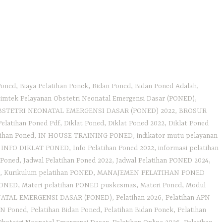
latihan
NED
26
Poned
,
Biaya Pelatihan Ponek
,
Bidan Poned
,
Bidan Poned Adalah
,
imtek Pelayanan Obstetri Neonatal Emergensi Dasar (PONED)
,
STETRI NEONATAL EMERGENSI DASAR (PONED) 2022
,
BROSUR
dwal
elatihan Poned Pdf
,
Diklat Poned
,
Diklat Poned 2022
,
Diklat Poned
LATIHAN
tihan Poned
,
IN HOUSE TRAINING PONED
,
indikator mutu pelayanan
NED
,
INFO DIKLAT PONED
,
Info Pelatihan Poned 2022
,
informasi pelatihan
 Poned
,
Jadwal Pelatihan Poned 2022
,
Jadwal Pelatihan PONED 2024
,
NED
,
Kurikulum pelatihan PONED
,
MANAJEMEN PELATIHAN PONED
skesmas
 PONED
,
Materi pelatihan PONED puskesmas
,
Materi Poned
,
Modul
ATAL EMERGENSI DASAR (PONED)
,
Pelatihan 2026
,
Pelatihan APN
atihan
PN Poned
,
Pelatihan Bidan Poned
,
Pelatihan Bidan Ponek
,
Pelatihan