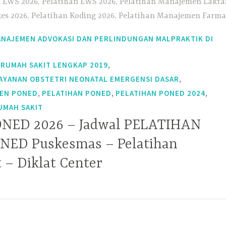
 EWS 2026, Pelatihan EWS 2026, Pelatihan Manajemen Laktas
kes 2026, Pelatihan Koding 2026, Pelatihan Manajemen Farmas
han CTU 2026, Pelatihan PKRS 2026, Pelatihan CASEMIX 2026, 
MANAJEMEN ADVOKASI DAN PERLINDUNGAN MALPRAKTIK DI
,
 RUMAH SAKIT LENGKAP 2019
HAN
JENIS PELATIHAN
PROFIL KAMI
LEGALITA
,
LAYANAN OBSTETRI NEONATAL EMERGENSI DASAR
,
,
,
MEN PONED
PELATIHAN PONED
PELATIHAN PONED 2024
GALERI KEGIATAN
KEGIATAN PERMINTAAN
KONTAK
UMAH SAKIT
ONED 2026 – Jadwal PELATIHAN
NED Puskesmas – Pelatihan
AN DARI
 – Diklat Center