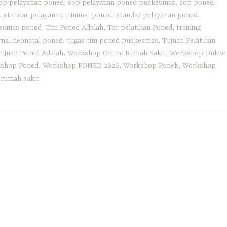
op pelayanan poned
,
sop pelayanan poned puskesmas
,
sop poned
,
,
standar pelayanan minimal poned
,
standar pelayanan poned
,
kesmas poned
,
Tim Poned Adalah
,
Tor pelatihan Poned
,
training
nal neonatal poned
,
tugas tim poned puskesmas
,
Tujuan Pelatihan
ujuan Poned Adalah
,
Workshop Online Rumah Sakit
,
Workshop Online
shop Poned
,
Workshop PONED 2026
,
Workshop Ponek
,
Workshop
rumah sakit