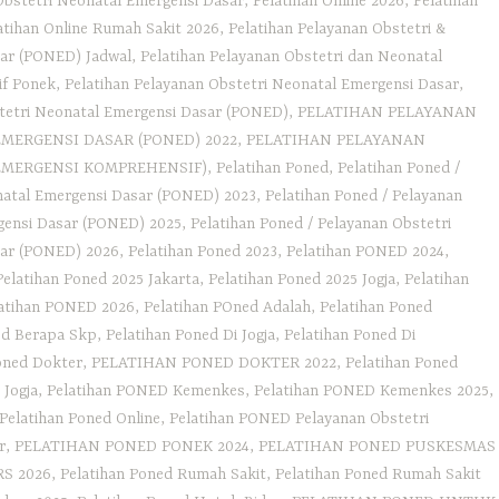
Obstetri Neonatal Emergensi Dasar
,
Pelatihan Online 2026
,
Pelatihan
mah
atihan Online Rumah Sakit 2026
,
Pelatihan Pelayanan Obstetri &
it
ar (PONED) Jadwal
,
Pelatihan Pelayanan Obstetri dan Neonatal
f Ponek
,
Pelatihan Pelayanan Obstetri Neonatal Emergensi Dasar
,
lat
stetri Neonatal Emergensi Dasar (PONED)
,
PELATIHAN PELAYANAN
nter”
MERGENSI DASAR (PONED) 2022
,
PELATIHAN PELAYANAN
EMERGENSI KOMPREHENSIF)
,
Pelatihan Poned
,
Pelatihan Poned /
natal Emergensi Dasar (PONED) 2023
,
Pelatihan Poned / Pelayanan
gensi Dasar (PONED) 2025
,
Pelatihan Poned / Pelayanan Obstetri
sar (PONED) 2026
,
Pelatihan Poned 2023
,
Pelatihan PONED 2024
,
Pelatihan Poned 2025 Jakarta
,
Pelatihan Poned 2025 Jogja
,
Pelatihan
atihan PONED 2026
,
Pelatihan POned Adalah
,
Pelatihan Poned
ed Berapa Skp
,
Pelatihan Poned Di Jogja
,
Pelatihan Poned Di
oned Dokter
,
PELATIHAN PONED DOKTER 2022
,
Pelatihan Poned
 Jogja
,
Pelatihan PONED Kemenkes
,
Pelatihan PONED Kemenkes 2025
,
Pelatihan Poned Online
,
Pelatihan PONED Pelayanan Obstetri
r
,
PELATIHAN PONED PONEK 2024
,
PELATIHAN PONED PUSKESMAS
RS 2026
,
Pelatihan Poned Rumah Sakit
,
Pelatihan Poned Rumah Sakit