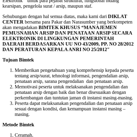
Elektronik “ untuk para pejabat struktural, fungsional bidang
kearsipan, pengelola surat / arsip, maupun staf.
Sehubungan dengan hal semua diatas, maka kami dari
DIKLAT
CENTER
bersama para Pakar dan Narasumber yang berkompeten
akan mengadakan
BIMTEK KHUSUS “MANAJEMEN
PEMUSNAHAN ARSIP DAN PENATAAN ARSIP SECARA
ELEKTRONIK DI LINGKUNGAN PEMERINTAH
DAERAH BERDASARKAN UU NO 43/2009, PP. NO 28/2012
DAN PERATURAN KEPALA ANRI NO 25/2012″
Tujuan Bimtek
Memberikan pengetahuan yang komprehensip kepada peserta
tentang arsip/surat, tehnologi informasi, pengendalian arsip,
penataan arsip, sarana pengendalian dan penataan arsip.
Memotivasi peserta untuk melaksanakan pengendalian dan
penataan arsip dengan baik dan benar disesuaikan dengan
perkembangan dan tuntutan jaman di instansi masing-masing.
Peserta dapat melaksanakan pengendalian dan penataan arsip
sesuai dengan kondisi, dan kemampuan instansi masing –
masing.
Metode Bimtek
Ceramah.