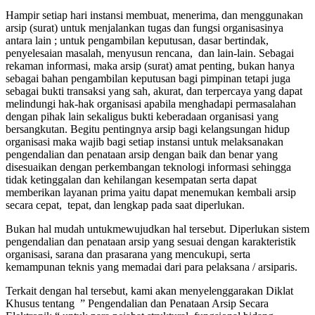
Hampir setiap hari instansi membuat, menerima, dan menggunakan
arsip (surat) untuk menjalankan tugas dan fungsi organisasinya
antara lain ; untuk pengambilan keputusan, dasar bertindak,
penyelesaian masalah, menyusun rencana, dan lain-lain. Sebagai
rekaman informasi, maka arsip (surat) amat penting, bukan hanya
sebagai bahan pengambilan keputusan bagi pimpinan tetapi juga
sebagai bukti transaksi yang sah, akurat, dan terpercaya yang dapat
melindungi hak-hak organisasi apabila menghadapi permasalahan
dengan pihak lain sekaligus bukti keberadaan organisasi yang
bersangkutan. Begitu pentingnya arsip bagi kelangsungan hidup
organisasi maka wajib bagi setiap instansi untuk melaksanakan
pengendalian dan penataan arsip dengan baik dan benar yang
disesuaikan dengan perkembangan teknologi informasi sehingga
tidak ketinggalan dan kehilangan kesempatan serta dapat
memberikan layanan prima yaitu dapat menemukan kembali arsip
secara cepat, tepat, dan lengkap pada saat diperlukan.
Bukan hal mudah untukmewujudkan hal tersebut. Diperlukan sistem
pengendalian dan penataan arsip yang sesuai dengan karakteristik
organisasi, sarana dan prasarana yang mencukupi, serta
kemampunan teknis yang memadai dari para pelaksana / arsiparis.
Terkait dengan hal tersebut, kami akan menyelenggarakan Diklat
Khusus tentang ” Pengendalian dan Penataan Arsip Secara