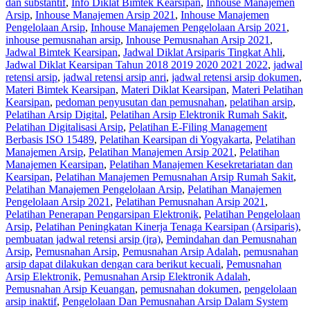
dan substantif
,
Info Diklat Bimtek Kearsipan
,
Inhouse Manajemen
Arsip
,
Inhouse Manajemen Arsip 2021
,
Inhouse Manajemen
Pengelolaan Arsip
,
Inhouse Manajemen Pengelolaan Arsip 2021
,
inhouse pemusnahan arsip
,
Inhouse Pemusnahan Arsip 2021
,
Jadwal Bimtek Kearsipan
,
Jadwal Diklat Arsiparis Tingkat Ahli
,
Jadwal Diklat Kearsipan Tahun 2018 2019 2020 2021 2022
,
jadwal
retensi arsip
,
jadwal retensi arsip anri
,
jadwal retensi arsip dokumen
,
Materi Bimtek Kearsipan
,
Materi Diklat Kearsipan
,
Materi Pelatihan
Kearsipan
,
pedoman penyusutan dan pemusnahan
,
pelatihan arsip
,
Pelatihan Arsip Digital
,
Pelatihan Arsip Elektronik Rumah Sakit
,
Pelatihan Digitalisasi Arsip
,
Pelatihan E-Filing Management
Berbasis ISO 15489
,
Pelatihan Kearsipan di Yogyakarta
,
Pelatihan
Manajemen Arsip
,
Pelatihan Manajemen Arsip 2021
,
Pelatihan
Manajemen Kearsipan
,
Pelatihan Manajemen Kesekretariatan dan
Kearsipan
,
Pelatihan Manajemen Pemusnahan Arsip Rumah Sakit
,
Pelatihan Manajemen Pengelolaan Arsip
,
Pelatihan Manajemen
Pengelolaan Arsip 2021
,
Pelatihan Pemusnahan Arsip 2021
,
Pelatihan Penerapan Pengarsipan Elektronik
,
Pelatihan Pengelolaan
Arsip
,
Pelatihan Peningkatan Kinerja Tenaga Kearsipan (Arsiparis)
,
pembuatan jadwal retensi arsip (jra)
,
Pemindahan dan Pemusnahan
Arsip
,
Pemusnahan Arsip
,
Pemusnahan Arsip Adalah
,
pemusnahan
arsip dapat dilakukan dengan cara berikut kecuali
,
Pemusnahan
Arsip Elektronik
,
Pemusnahan Arsip Elektronik Adalah
,
Pemusnahan Arsip Keuangan
,
pemusnahan dokumen
,
pengelolaan
arsip inaktif
,
Pengelolaan Dan Pemusnahan Arsip Dalam System