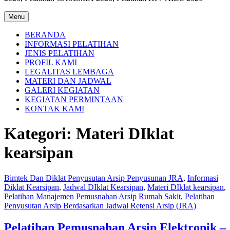
Menu
BERANDA
INFORMASI PELATIHAN
JENIS PELATIHAN
PROFIL KAMI
LEGALITAS LEMBAGA
MATERI DAN JADWAL
GALERI KEGIATAN
KEGIATAN PERMINTAAN
KONTAK KAMI
Kategori:
Materi DIklat
kearsipan
Bimtek Dan Diklat Penyusutan Arsip Penyusunan JRA
,
Informasi
Diklat Kearsipan
,
Jadwal DIklat Kearsipan
,
Materi DIklat kearsipan
,
Pelatihan Manajemen Pemusnahan Arsip Rumah Sakit
,
Pelatihan
Penyusutan Arsip Berdasarkan Jadwal Retensi Arsip (JRA)
Pelatihan Pemusnahan Arsip Elektronik –