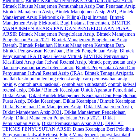
Elektronik
,
Bimtek Kearsipan Berbasis E Asip Dan Aplikasi Arsip
,
Bimtek Khusus Manajemen Pemusnahan Arsip Dan Penataan Arsip
,
Bimtek Manajemen Arsip
,
Bimtek Manajemen Arsip 2021
,
Bimtek
Manajemen Arsip Elektronik (e_Filling) Bagi Instansi
,
Bimtek
Manajemen Arsip Elektronik Bagi Instansi Pemerintah
,
BIMTEK
MANAJEMEN KEARSIPAN DAN PENGELOLAAN PUSAT
ARSIP
,
Bimtek Manajemen Pengelolaan Arsip
,
Bimtek Manajemen
Pengelolaan Arsip 2021
,
Bimtek Manajemen Pengelolaan Arsip
Daerah
,
Bimtek Pelatihan Khusus Manajemen Kearsipan Dan
,
Bimtek Pengawasan Kearsipan
,
Bimtek Pengelolaan Arsip
,
Bimtek
Penyusunan JRA Digelar Secara Virtual
,
BIMTEK Penyusunan
Klasifikasi Arsip dan Jadwal Retensi Arsip
,
bimtek penyusutan arsip
dan penyusunan jadwal retensi arsip
,
Bimtek Penyusutan Arsip Dan
Penyusunan Jadwal Retensi Arsip (JRA)
,
Bimtek Tenaga Arsiparis
,
buatlah kesimpulan tentang retensi arsip
,
cara pemusnahan arsip
brainly
,
contoh arsip nasional
,
contoh arsip substantif
,
contoh jadwal
retensi arsip
,
Diklat / Bimtek Kearsipan Untuk Aparatur Pemerintah
,
Diklat Arsip
,
Diklat Bimtek Manajemen Kearsipan Dan Pengelolaan
Pusat Arsip
,
Diklat Kearsipan
,
Diklat Kearsipan / Bimtek Kearsipan
,
Diklat Kearsipan Dan Manajemen Arsip
,
Diklat Manajemen Arsip
,
Diklat Manajemen Arsip 2021
,
Diklat Manajemen Pengelolaan
Arsip
,
Diklat Manajemen Pengelolaan Arsip 2021
,
Diklat
Pemusnahan Arsip
,
Diklat Pemusnahan Arsip 2021
,
DIKLAT
TEKNIS PENYUSUTAN ARSIP
,
Dinas Kearsipan Beri Pelatihan
Penyusunan Jadwal Retensi
,
Filing Management
,
fungsi fasilitatif