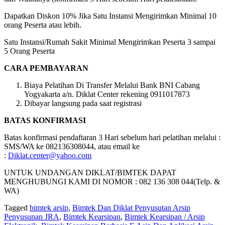
Dapatkan Diskon 10% Jika Satu Instansi Mengirimkan Minimal 10
orang Peserta atau lebih.
Satu Instansi/Rumah Sakit Minimal Mengirimkan Peserta 3 sampai
5 Orang Peserta
CARA PEMBAYARAN
Biaya Pelatihan Di Transfer Melalui Bank BNI Cabang
Yogyakarta a/n. Diklat Center rekening 0911017873
Dibayar langsung pada saat registrasi
BATAS KONFIRMASI
Batas konfirmasi pendaftaran 3 Hari sebelum hari pelatihan melalui :
SMS/WA ke 082136308044, atau email ke
:
Diklat.center@yahoo.com
UNTUK UNDANGAN DIKLAT/BIMTEK DAPAT
MENGHUBUNGI KAMI DI NOMOR : 082 136 308 044(Telp. &
WA)
Tagged
bimtek arsip
,
Bimtek Dan Diklat Penyusutan Arsip
Penyusunan JRA
,
Bimtek Kearsipan
,
Bimtek Kearsipan / Arsip