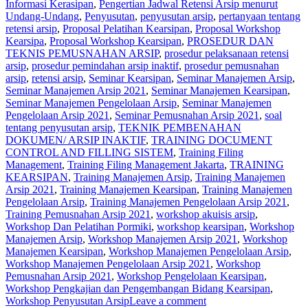
Informasi Kerasipan
,
Pengertian Jadwal Retensi Arsip menurut
Undang-Undang
,
Penyusutan
,
penyusutan arsip
,
pertanyaan tentang
retensi arsip
,
Proposal Pelatihan Kearsipan
,
Proposal Workshop
Kearsipa
,
Proposal Workshop Kearsipan
,
PROSEDUR DAN
TEKNIS PEMUSNAHAN ARSIP
,
prosedur pelaksanaan retensi
arsip
,
prosedur pemindahan arsip inaktif
,
prosedur pemusnahan
arsip
,
retensi arsip
,
Seminar Kearsipan
,
Seminar Manajemen Arsip
,
Seminar Manajemen Arsip 2021
,
Seminar Manajemen Kearsipan
,
Seminar Manajemen Pengelolaan Arsip
,
Seminar Manajemen
Pengelolaan Arsip 2021
,
Seminar Pemusnahan Arsip 2021
,
soal
tentang penyusutan arsip
,
TEKNIK PEMBENAHAN
DOKUMEN/ ARSIP INAKTIF
,
TRAINING DOCUMENT
CONTROL AND FILLING SISTEM
,
Training Filing
Management
,
Training Filing Management Jakarta
,
TRAINING
KEARSIPAN
,
Training Manajemen Arsip
,
Training Manajemen
Arsip 2021
,
Training Manajemen Kearsipan
,
Training Manajemen
Pengelolaan Arsip
,
Training Manajemen Pengelolaan Arsip 2021
,
Training Pemusnahan Arsip 2021
,
workshop akuisis arsip
,
Workshop Dan Pelatihan Pormiki
,
workshop kearsipan
,
Workshop
Manajemen Arsip
,
Workshop Manajemen Arsip 2021
,
Workshop
Manajemen Kearsipan
,
Workshop Manajemen Pengelolaan Arsip
,
Workshop Manajemen Pengelolaan Arsip 2021
,
Workshop
Pemusnahan Arsip 2021
,
Workshop Pengelolaan Kearsipan
,
Workshop Pengkajian dan Pengembangan Bidang Kearsipan
,
Workshop Penyusutan Arsip
Leave a comment