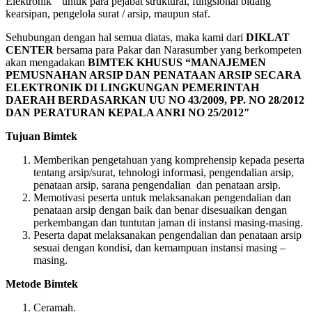
Elektronik “ untuk para pejabat struktural, fungsional bidang
kearsipan, pengelola surat / arsip, maupun staf.
Sehubungan dengan hal semua diatas, maka kami dari
DIKLAT
CENTER
bersama para Pakar dan Narasumber yang berkompeten
akan mengadakan
BIMTEK KHUSUS “MANAJEMEN
PEMUSNAHAN ARSIP DAN PENATAAN ARSIP SECARA
ELEKTRONIK DI LINGKUNGAN PEMERINTAH
DAERAH BERDASARKAN UU NO 43/2009, PP. NO 28/2012
DAN PERATURAN KEPALA ANRI NO 25/2012″
Tujuan Bimtek
Memberikan pengetahuan yang komprehensip kepada peserta
tentang arsip/surat, tehnologi informasi, pengendalian arsip,
penataan arsip, sarana pengendalian dan penataan arsip.
Memotivasi peserta untuk melaksanakan pengendalian dan
penataan arsip dengan baik dan benar disesuaikan dengan
perkembangan dan tuntutan jaman di instansi masing-masing.
Peserta dapat melaksanakan pengendalian dan penataan arsip
sesuai dengan kondisi, dan kemampuan instansi masing –
masing.
Metode Bimtek
Ceramah.