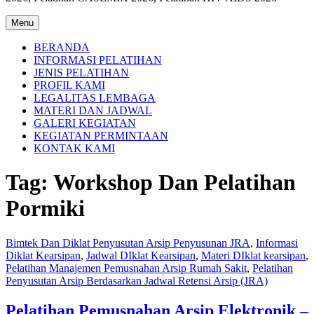
Menu
BERANDA
INFORMASI PELATIHAN
JENIS PELATIHAN
PROFIL KAMI
LEGALITAS LEMBAGA
MATERI DAN JADWAL
GALERI KEGIATAN
KEGIATAN PERMINTAAN
KONTAK KAMI
Tag:
Workshop Dan Pelatihan
Pormiki
Bimtek Dan Diklat Penyusutan Arsip Penyusunan JRA
,
Informasi
Diklat Kearsipan
,
Jadwal DIklat Kearsipan
,
Materi DIklat kearsipan
,
Pelatihan Manajemen Pemusnahan Arsip Rumah Sakit
,
Pelatihan
Penyusutan Arsip Berdasarkan Jadwal Retensi Arsip (JRA)
Pelatihan Pemusnahan Arsip Elektronik –