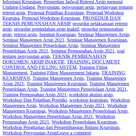
Informasi Kerasipan
,
Pengertian Jadwal Retensi Arsip menurut
Undang-Undang
,
Penyusutan
,
penyusutan arsip
,
pertanyaan tentang
retensi arsip
,
Proposal Pelatihan Kearsipan
,
Proposal Workshop
Kearsipa
,
Proposal Workshop Kearsipan
,
PROSEDUR DAN
TEKNIS PEMUSNAHAN ARSIP
,
prosedur pelaksanaan retensi
arsip
,
prosedur pemindahan arsip inaktif
,
prosedur pemusnahan
arsip
,
retensi arsip
,
Seminar Kearsipan
,
Seminar Manajemen Arsip
,
Seminar Manajemen Arsip 2021
,
Seminar Manajemen Kearsipan
,
Seminar Manajemen Pengelolaan Arsip
,
Seminar Manajemen
Pengelolaan Arsip 2021
,
Seminar Pemusnahan Arsip 2021
,
soal
tentang penyusutan arsip
,
TEKNIK PEMBENAHAN
DOKUMEN/ ARSIP INAKTIF
,
TRAINING DOCUMENT
CONTROL AND FILLING SISTEM
,
Training Filing
Management
,
Training Filing Management Jakarta
,
TRAINING
KEARSIPAN
,
Training Manajemen Arsip
,
Training Manajemen
Arsip 2021
,
Training Manajemen Kearsipan
,
Training Manajemen
Pengelolaan Arsip
,
Training Manajemen Pengelolaan Arsip 2021
,
Training Pemusnahan Arsip 2021
,
workshop akuisis arsip
,
Workshop Dan Pelatihan Pormiki
,
workshop kearsipan
,
Workshop
Manajemen Arsip
,
Workshop Manajemen Arsip 2021
,
Workshop
Manajemen Kearsipan
,
Workshop Manajemen Pengelolaan Arsip
,
Workshop Manajemen Pengelolaan Arsip 2021
,
Workshop
Pemusnahan Arsip 2021
,
Workshop Pengelolaan Kearsipan
,
Workshop Pengkajian dan Pengembangan Bidang Kearsipan
,
Workshop Penyusutan Arsip
Leave a comment