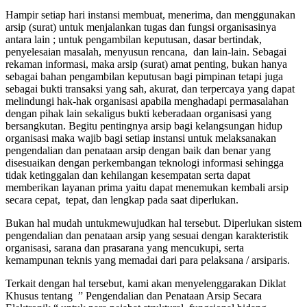
Hampir setiap hari instansi membuat, menerima, dan menggunakan
arsip (surat) untuk menjalankan tugas dan fungsi organisasinya
antara lain ; untuk pengambilan keputusan, dasar bertindak,
penyelesaian masalah, menyusun rencana, dan lain-lain. Sebagai
rekaman informasi, maka arsip (surat) amat penting, bukan hanya
sebagai bahan pengambilan keputusan bagi pimpinan tetapi juga
sebagai bukti transaksi yang sah, akurat, dan terpercaya yang dapat
melindungi hak-hak organisasi apabila menghadapi permasalahan
dengan pihak lain sekaligus bukti keberadaan organisasi yang
bersangkutan. Begitu pentingnya arsip bagi kelangsungan hidup
organisasi maka wajib bagi setiap instansi untuk melaksanakan
pengendalian dan penataan arsip dengan baik dan benar yang
disesuaikan dengan perkembangan teknologi informasi sehingga
tidak ketinggalan dan kehilangan kesempatan serta dapat
memberikan layanan prima yaitu dapat menemukan kembali arsip
secara cepat, tepat, dan lengkap pada saat diperlukan.
Bukan hal mudah untukmewujudkan hal tersebut. Diperlukan sistem
pengendalian dan penataan arsip yang sesuai dengan karakteristik
organisasi, sarana dan prasarana yang mencukupi, serta
kemampunan teknis yang memadai dari para pelaksana / arsiparis.
Terkait dengan hal tersebut, kami akan menyelenggarakan Diklat
Khusus tentang ” Pengendalian dan Penataan Arsip Secara