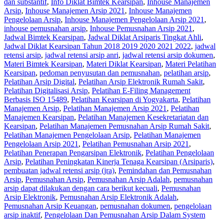
dan substantif
,
Info Diklat Bimtek Kearsipan
,
Inhouse Manajemen
Arsip
,
Inhouse Manajemen Arsip 2021
,
Inhouse Manajemen
Pengelolaan Arsip
,
Inhouse Manajemen Pengelolaan Arsip 2021
,
inhouse pemusnahan arsip
,
Inhouse Pemusnahan Arsip 2021
,
Jadwal Bimtek Kearsipan
,
Jadwal Diklat Arsiparis Tingkat Ahli
,
Jadwal Diklat Kearsipan Tahun 2018 2019 2020 2021 2022
,
jadwal
retensi arsip
,
jadwal retensi arsip anri
,
jadwal retensi arsip dokumen
,
Materi Bimtek Kearsipan
,
Materi Diklat Kearsipan
,
Materi Pelatihan
Kearsipan
,
pedoman penyusutan dan pemusnahan
,
pelatihan arsip
,
Pelatihan Arsip Digital
,
Pelatihan Arsip Elektronik Rumah Sakit
,
Pelatihan Digitalisasi Arsip
,
Pelatihan E-Filing Management
Berbasis ISO 15489
,
Pelatihan Kearsipan di Yogyakarta
,
Pelatihan
Manajemen Arsip
,
Pelatihan Manajemen Arsip 2021
,
Pelatihan
Manajemen Kearsipan
,
Pelatihan Manajemen Kesekretariatan dan
Kearsipan
,
Pelatihan Manajemen Pemusnahan Arsip Rumah Sakit
,
Pelatihan Manajemen Pengelolaan Arsip
,
Pelatihan Manajemen
Pengelolaan Arsip 2021
,
Pelatihan Pemusnahan Arsip 2021
,
Pelatihan Penerapan Pengarsipan Elektronik
,
Pelatihan Pengelolaan
Arsip
,
Pelatihan Peningkatan Kinerja Tenaga Kearsipan (Arsiparis)
,
pembuatan jadwal retensi arsip (jra)
,
Pemindahan dan Pemusnahan
Arsip
,
Pemusnahan Arsip
,
Pemusnahan Arsip Adalah
,
pemusnahan
arsip dapat dilakukan dengan cara berikut kecuali
,
Pemusnahan
Arsip Elektronik
,
Pemusnahan Arsip Elektronik Adalah
,
Pemusnahan Arsip Keuangan
,
pemusnahan dokumen
,
pengelolaan
arsip inaktif
,
Pengelolaan Dan Pemusnahan Arsip Dalam System