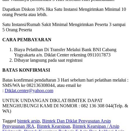
Dapatkan Diskon 10% Jika Satu Instansi Mengirimkan Minimal 10
orang Peserta atau lebih.
Satu Instansi/Rumah Sakit Minimal Mengirimkan Peserta 3 sampai
5 Orang Peserta
CARA PEMBAYARAN
Biaya Pelatihan Di Transfer Melalui Bank BNI Cabang
Yogyakarta a/n. Diklat Center rekening 0911017873
Dibayar langsung pada saat registrasi
BATAS KONFIRMASI
Batas konfirmasi pendaftaran 3 Hari sebelum hari pelatihan melalui :
SMS/WA ke 082136308044, atau email ke
:
Diklat.center@yahoo.com
UNTUK UNDANGAN DIKLAT/BIMTEK DAPAT
MENGHUBUNGI KAMI DI NOMOR : 082 136 308 044(Telp. &
WA)
Tagged
bimtek arsip
,
Bimtek Dan Diklat Penyusutan Arsip
Penyusunan JRA
,
Bimtek Kearsipan
,
Bimtek Kearsipan / Arsip