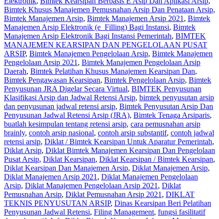
Elektronik
,
Bimtek Kearsipan Berbasis E Asip Dan Aplikasi Arsip
,
Bimtek Khusus Manajemen Pemusnahan Arsip Dan Penataan Arsip
,
Bimtek Manajemen Arsip
,
Bimtek Manajemen Arsip 2021
,
Bimtek
Manajemen Arsip Elektronik (e_Filling) Bagi Instansi
,
Bimtek
Manajemen Arsip Elektronik Bagi Instansi Pemerintah
,
BIMTEK
MANAJEMEN KEARSIPAN DAN PENGELOLAAN PUSAT
ARSIP
,
Bimtek Manajemen Pengelolaan Arsip
,
Bimtek Manajemen
Pengelolaan Arsip 2021
,
Bimtek Manajemen Pengelolaan Arsip
Daerah
,
Bimtek Pelatihan Khusus Manajemen Kearsipan Dan
,
Bimtek Pengawasan Kearsipan
,
Bimtek Pengelolaan Arsip
,
Bimtek
Penyusunan JRA Digelar Secara Virtual
,
BIMTEK Penyusunan
Klasifikasi Arsip dan Jadwal Retensi Arsip
,
bimtek penyusutan arsip
dan penyusunan jadwal retensi arsip
,
Bimtek Penyusutan Arsip Dan
Penyusunan Jadwal Retensi Arsip (JRA)
,
Bimtek Tenaga Arsiparis
,
buatlah kesimpulan tentang retensi arsip
,
cara pemusnahan arsip
brainly
,
contoh arsip nasional
,
contoh arsip substantif
,
contoh jadwal
retensi arsip
,
Diklat / Bimtek Kearsipan Untuk Aparatur Pemerintah
,
Diklat Arsip
,
Diklat Bimtek Manajemen Kearsipan Dan Pengelolaan
Pusat Arsip
,
Diklat Kearsipan
,
Diklat Kearsipan / Bimtek Kearsipan
,
Diklat Kearsipan Dan Manajemen Arsip
,
Diklat Manajemen Arsip
,
Diklat Manajemen Arsip 2021
,
Diklat Manajemen Pengelolaan
Arsip
,
Diklat Manajemen Pengelolaan Arsip 2021
,
Diklat
Pemusnahan Arsip
,
Diklat Pemusnahan Arsip 2021
,
DIKLAT
TEKNIS PENYUSUTAN ARSIP
,
Dinas Kearsipan Beri Pelatihan
Penyusunan Jadwal Retensi
,
Filing Management
,
fungsi fasilitatif