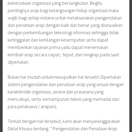
keberadaan organisasi yang bersangkutan. Begitu
pentingnya arsip bagi kelangsungan hidup organisasi maka
wajib bagi setiap instansi untuk melaksanakan pengendalian
dan penataan arsip dengan baik dan benar yang disesuaikan
dengan perkembangan teknologi informasi sehingga tidak
ketinggalan dan kehilangan kesempatan serta dapat
memberikan layanan prima yaitu dapat menemukan
kembali arsip secara cepat, tepat, dan lengkap pada saat
diperlukan.
Bukan hal mudah untukmewujudkan hal tersebt. Diperlukan
sistem pengendalian dan penataan arsip yang sesuai dengan
karakteristik organisasi, sarana dan prasarana yang
mencukupi, serta kemampunan teknis yang memadai dari
para pelaksana / arsiparis.
Terkait dengan hal tersebut, kami akan menyelenggarakan
Diklat Khusus tentang ” Pengendalian dan Penataan Arsip