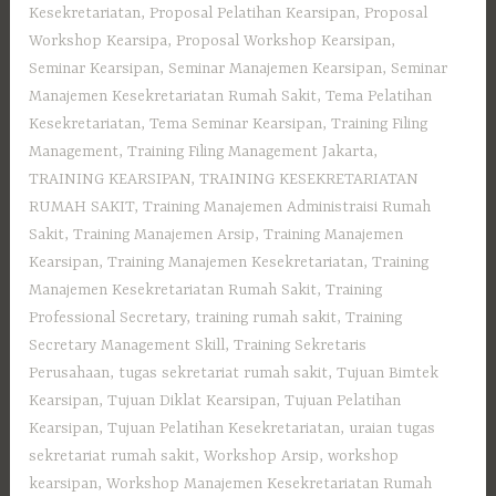
Kesekretariatan
,
Proposal Pelatihan Kearsipan
,
Proposal
Workshop Kearsipa
,
Proposal Workshop Kearsipan
,
Seminar Kearsipan
,
Seminar Manajemen Kearsipan
,
Seminar
Manajemen Kesekretariatan Rumah Sakit
,
Tema Pelatihan
Kesekretariatan
,
Tema Seminar Kearsipan
,
Training Filing
Management
,
Training Filing Management Jakarta
,
TRAINING KEARSIPAN
,
TRAINING KESEKRETARIATAN
RUMAH SAKIT
,
Training Manajemen Administraisi Rumah
Sakit
,
Training Manajemen Arsip
,
Training Manajemen
Kearsipan
,
Training Manajemen Kesekretariatan
,
Training
Manajemen Kesekretariatan Rumah Sakit
,
Training
Professional Secretary
,
training rumah sakit
,
Training
Secretary Management Skill
,
Training Sekretaris
Perusahaan
,
tugas sekretariat rumah sakit
,
Tujuan Bimtek
Kearsipan
,
Tujuan Diklat Kearsipan
,
Tujuan Pelatihan
Kearsipan
,
Tujuan Pelatihan Kesekretariatan
,
uraian tugas
sekretariat rumah sakit
,
Workshop Arsip
,
workshop
kearsipan
,
Workshop Manajemen Kesekretariatan Rumah