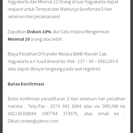
Yogyakarta dan Minimal 12 Orang di luar Yogyakarta dapat
request untuk Tempat dan Waktunya (konfirmasi 5 Hari
sebelum Hari pelaksanaan)
Dapatkan
Diskon 10%
Jika Satu Instansi Mengirimkan
Minimal 10
orang atau lebih.
Biaya Pelatihan DiTransfer Melalui BANK Mandiri Cab.
Yogyakarta a.n Yusuf Arnedi No. Rek : 137 – 00 – 0981293-0
atau dapat dibayar langsung pada saat registrasi
Batas Konfirmasi
:
Batas konfirmasi pendaftaran 3 Hari sebelum hari pelatihan
melalui : Telp/Fax : 0274 443 6844 atau via SMS/WA ke
082136308044 /087794 373079, atau email ke :
Diklat.center@yahoo.com