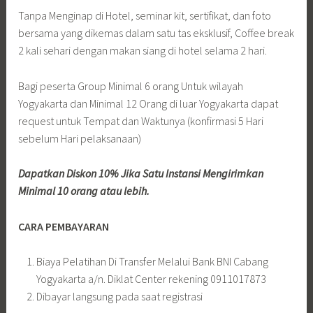
Tanpa Menginap di Hotel, seminar kit, sertifikat, dan foto
bersama yang dikemas dalam satu tas eksklusif, Coffee break
2 kali sehari dengan makan siang di hotel selama 2 hari.
Bagi peserta Group Minimal 6 orang Untuk wilayah
Yogyakarta dan Minimal 12 Orang di luar Yogyakarta dapat
request untuk Tempat dan Waktunya (konfirmasi 5 Hari
sebelum Hari pelaksanaan)
Dapatkan Diskon 10% Jika Satu Instansi Mengirimkan
Minimal 10 orang atau lebih.
CARA PEMBAYARAN
Biaya Pelatihan Di Transfer Melalui Bank BNI Cabang
Yogyakarta a/n. Diklat Center rekening 0911017873
Dibayar langsung pada saat registrasi