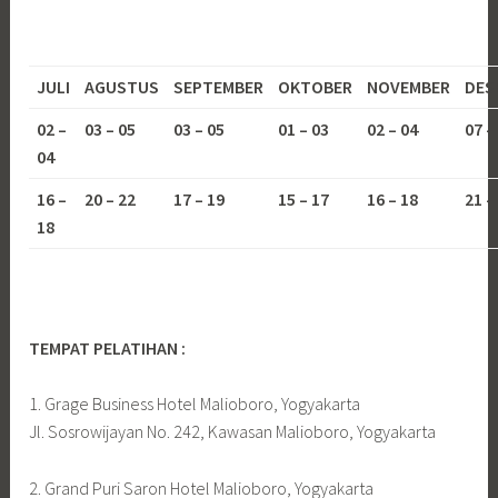
JULI
AGUSTUS
SEPTEMBER
OKTOBER
NOVEMBER
DES
02 –
03 – 05
03 – 05
01 – 03
02 – 04
07 –
04
16 –
20 – 22
17 – 19
15 – 17
16 – 18
21 –
18
TEMPAT PELATIHAN :
1. Grage Business Hotel Malioboro, Yogyakarta
Jl. Sosrowijayan No. 242, Kawasan Malioboro, Yogyakarta
2. Grand Puri Saron Hotel Malioboro, Yogyakarta