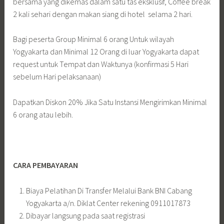
bersama yang dikemas dalam satu tas eksklusif, Coffee break
2 kali sehari dengan makan siang di hotel selama 2 hari.
Bagi peserta Group Minimal 6 orang Untuk wilayah
Yogyakarta dan Minimal 12 Orang di luar Yogyakarta dapat
request untuk Tempat dan Waktunya (konfirmasi 5 Hari
sebelum Hari pelaksanaan)
Dapatkan Diskon 20% Jika Satu Instansi Mengirimkan Minimal
6 orang atau lebih.
CARA PEMBAYARAN
Biaya Pelatihan Di Transfer Melalui Bank BNI Cabang
Yogyakarta a/n. Diklat Center rekening 0911017873
Dibayar langsung pada saat registrasi