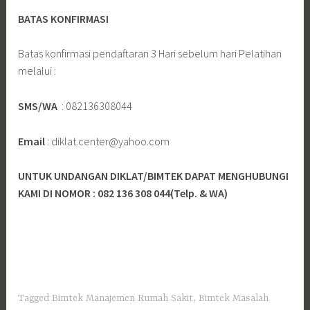
BATAS KONFIRMASI
Batas konfirmasi pendaftaran 3 Hari sebelum hari Pelatihan
melalui :
SMS/WA
: 082136308044
Email
: diklat.center@yahoo.com
UNTUK UNDANGAN DIKLAT/BIMTEK DAPAT MENGHUBUNGI
KAMI DI NOMOR : 082 136 308 044(Telp. & WA)
Tagged
Bimtek Manajemen Rumah Sakit
,
Bimtek Masalah