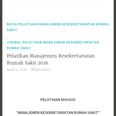
BIAYA PELATIHAN MANAJEMEN KESEKRETARIATAN RUMAH
SAKIT
,
JADWAL PELATIHAN MANAJEMEN KESEKRETARIATAN
RUMAH SAKIT
Pelatihan Manajemen Kesekretariatan
Rumah Sakit 2026
April 1, 2026
diklatcenter
PELATIHAN KHUSUS
“MANAJEMEN KESEKRETARIATAN RUMAH SAKIT”