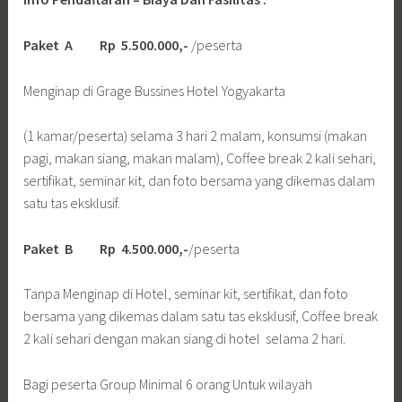
Paket A
Rp 5.500.000,-
/peserta
Menginap di Grage Bussines Hotel Yogyakarta
(1 kamar/peserta) selama 3 hari 2 malam, konsumsi (makan
pagi, makan siang, makan malam), Coffee break 2 kali sehari,
sertifikat, seminar kit, dan foto bersama yang dikemas dalam
satu tas eksklusif.
Paket B
Rp 4.500.000,-
/peserta
Tanpa Menginap di Hotel, seminar kit, sertifikat, dan foto
bersama yang dikemas dalam satu tas eksklusif, Coffee break
2 kali sehari dengan makan siang di hotel selama 2 hari.
Bagi peserta Group Minimal 6 orang Untuk wilayah