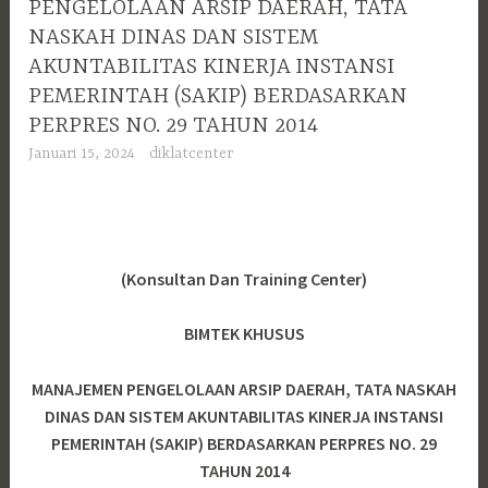
PENGELOLAAN ARSIP DAERAH, TATA
NASKAH DINAS DAN SISTEM
AKUNTABILITAS KINERJA INSTANSI
PEMERINTAH (SAKIP) BERDASARKAN
PERPRES NO. 29 TAHUN 2014
Januari 15, 2024
diklatcenter
(Konsultan Dan Training Center)
BIMTEK KHUSUS
MANAJEMEN PENGELOLAAN ARSIP DAERAH, TATA NASKAH
DINAS DAN SISTEM AKUNTABILITAS KINERJA INSTANSI
PEMERINTAH (SAKIP) BERDASARKAN PERPRES NO. 29
TAHUN 2014