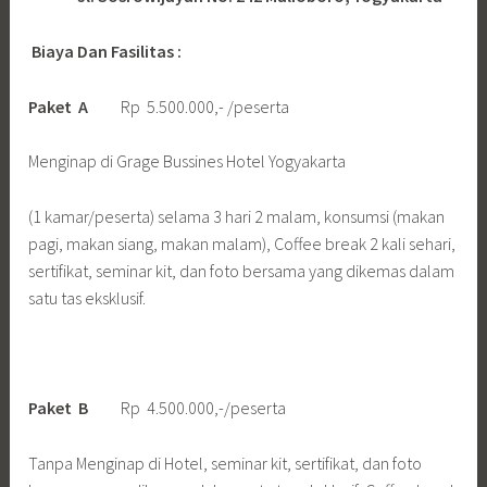
Biaya Dan Fasilitas :
Paket A
Rp 5.500.000,- /peserta
Menginap di Grage Bussines Hotel Yogyakarta
(1 kamar/peserta) selama 3 hari 2 malam, konsumsi (makan
pagi, makan siang, makan malam), Coffee break 2 kali sehari,
sertifikat, seminar kit, dan foto bersama yang dikemas dalam
satu tas eksklusif.
Paket B
Rp 4.500.000,-/peserta
Tanpa Menginap di Hotel, seminar kit, sertifikat, dan foto