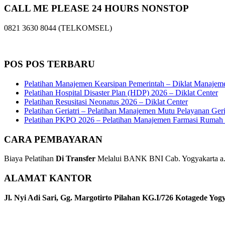
CALL ME PLEASE 24 HOURS NONSTOP
0821 3630 8044 (TELKOMSEL)
POS POS TERBARU
Pelatihan Manajemen Kearsipan Pemerintah – Diklat Manajem
Pelatihan Hospital Disaster Plan (HDP) 2026 – Diklat Center
Pelatihan Resusitasi Neonatus 2026 – Diklat Center
Pelatihan Geriatri – Pelatihan Manajemen Mutu Pelayanan Geri
Pelatihan PKPO 2026 – Pelatihan Manajemen Farmasi Rumah S
CARA PEMBAYARAN
Biaya Pelatihan
Di Transfer
Melalui BANK BNI Cab. Yogyakarta a.n
ALAMAT KANTOR
Jl. Nyi Adi Sari, Gg. Margotirto Pilahan KG.I/726 Kotagede Yog