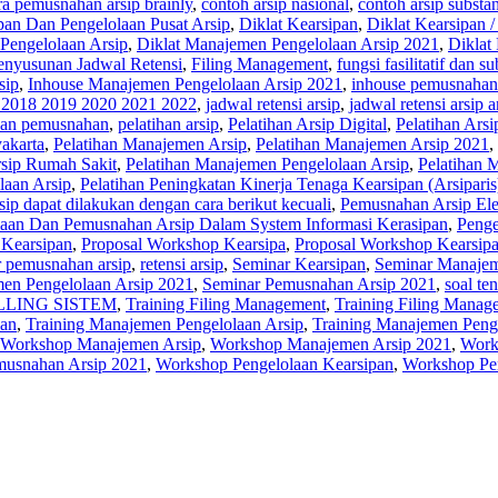
ra pemusnahan arsip brainly
,
contoh arsip nasional
,
contoh arsip substan
an Dan Pengelolaan Pusat Arsip
,
Diklat Kearsipan
,
Diklat Kearsipan 
Pengelolaan Arsip
,
Diklat Manajemen Pengelolaan Arsip 2021
,
Diklat
Penyusunan Jadwal Retensi
,
Filing Management
,
fungsi fasilitatif dan su
sip
,
Inhouse Manajemen Pengelolaan Arsip 2021
,
inhouse pemusnahan 
n 2018 2019 2020 2021 2022
,
jadwal retensi arsip
,
jadwal retensi arsip a
dan pemusnahan
,
pelatihan arsip
,
Pelatihan Arsip Digital
,
Pelatihan Ars
yakarta
,
Pelatihan Manajemen Arsip
,
Pelatihan Manajemen Arsip 2021
,
sip Rumah Sakit
,
Pelatihan Manajemen Pengelolaan Arsip
,
Pelatihan 
laan Arsip
,
Pelatihan Peningkatan Kinerja Tenaga Kearsipan (Arsiparis
ip dapat dilakukan dengan cara berikut kecuali
,
Pemusnahan Arsip Ele
laan Dan Pemusnahan Arsip Dalam System Informasi Kerasipan
,
Penge
 Kearsipan
,
Proposal Workshop Kearsipa
,
Proposal Workshop Kearsip
r pemusnahan arsip
,
retensi arsip
,
Seminar Kearsipan
,
Seminar Manajem
en Pengelolaan Arsip 2021
,
Seminar Pemusnahan Arsip 2021
,
soal te
LING SISTEM
,
Training Filing Management
,
Training Filing Manag
pan
,
Training Manajemen Pengelolaan Arsip
,
Training Manajemen Peng
Workshop Manajemen Arsip
,
Workshop Manajemen Arsip 2021
,
Work
usnahan Arsip 2021
,
Workshop Pengelolaan Kearsipan
,
Workshop Pe