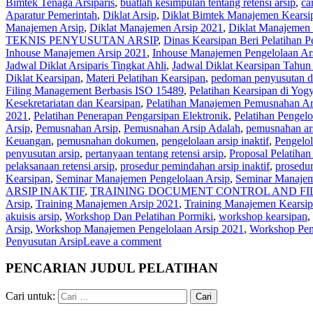
Bimtek Tenaga Arsiparis
,
buatlah kesimpulan tentang retensi arsip
,
ca
Aparatur Pemerintah
,
Diklat Arsip
,
Diklat Bimtek Manajemen Kearsip
Manajemen Arsip
,
Diklat Manajemen Arsip 2021
,
Diklat Manajemen 
TEKNIS PENYUSUTAN ARSIP
,
Dinas Kearsipan Beri Pelatihan 
Inhouse Manajemen Arsip 2021
,
Inhouse Manajemen Pengelolaan Ar
Jadwal Diklat Arsiparis Tingkat Ahli
,
Jadwal Diklat Kearsipan Tahu
Diklat Kearsipan
,
Materi Pelatihan Kearsipan
,
pedoman penyusutan 
Filing Management Berbasis ISO 15489
,
Pelatihan Kearsipan di Yog
Kesekretariatan dan Kearsipan
,
Pelatihan Manajemen Pemusnahan Ar
2021
,
Pelatihan Penerapan Pengarsipan Elektronik
,
Pelatihan Pengelo
Arsip
,
Pemusnahan Arsip
,
Pemusnahan Arsip Adalah
,
pemusnahan ars
Keuangan
,
pemusnahan dokumen
,
pengelolaan arsip inaktif
,
Pengelo
penyusutan arsip
,
pertanyaan tentang retensi arsip
,
Proposal Pelatihan
pelaksanaan retensi arsip
,
prosedur pemindahan arsip inaktif
,
prosedu
Kearsipan
,
Seminar Manajemen Pengelolaan Arsip
,
Seminar Manajem
ARSIP INAKTIF
,
TRAINING DOCUMENT CONTROL AND FIL
Arsip
,
Training Manajemen Arsip 2021
,
Training Manajemen Kearsi
akuisis arsip
,
Workshop Dan Pelatihan Pormiki
,
workshop kearsipan
,
Arsip
,
Workshop Manajemen Pengelolaan Arsip 2021
,
Workshop Pem
Penyusutan Arsip
Leave a comment
PENCARIAN JUDUL PELATIHAN
Cari untuk: