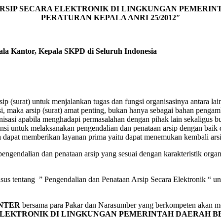
RSIP SECARA ELEKTRONIK DI LINGKUNGAN PEMERI
PERATURAN KEPALA ANRI 25/2012″
ala Kantor, Kepala SKPD di Seluruh Indonesia
p (surat) untuk menjalankan tugas dan fungsi organisasinya antara lai
, maka arsip (surat) amat penting, bukan hanya sebagai bahan pengambi
nisasi apabila menghadapi permasalahan dengan pihak lain sekaligus b
stansi untuk melaksanakan pengendalian dan penataan arsip dengan bai
a dapat memberikan layanan prima yaitu dapat menemukan kembali arsip
engendalian dan penataan arsip yang sesuai dengan karakteristik orga
us tentang ” Pengendalian dan Penataan Arsip Secara Elektronik “ untu
NTER
bersama para Pakar dan Narasumber yang berkompeten akan 
EKTRONIK DI LINGKUNGAN PEMERINTAH DAERAH BERDA