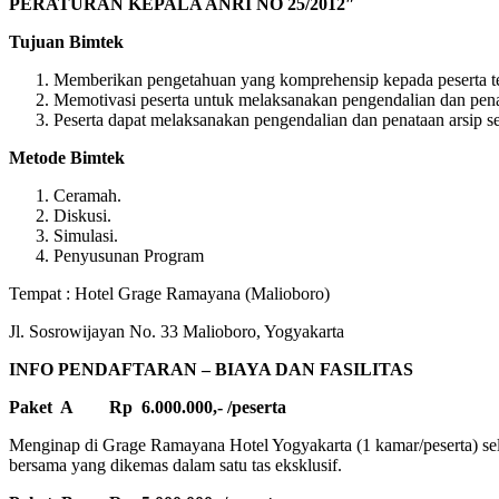
PERATURAN KEPALA ANRI NO 25/2012″
Tujuan Bimtek
Memberikan pengetahuan yang komprehensip kepada peserta tenta
Memotivasi peserta untuk melaksanakan pengendalian dan pena
Peserta dapat melaksanakan pengendalian dan penataan arsip s
Metode Bimtek
Ceramah.
Diskusi.
Simulasi.
Penyusunan Program
Tempat : Hotel Grage Ramayana (Malioboro)
Jl. Sosrowijayan No. 33 Malioboro, Yogyakarta
INFO PENDAFTARAN – BIAYA DAN FASILITAS
Paket A Rp 6.000.000,- /peserta
Menginap di Grage Ramayana Hotel Yogyakarta (1 kamar/peserta) selam
bersama yang dikemas dalam satu tas eksklusif.