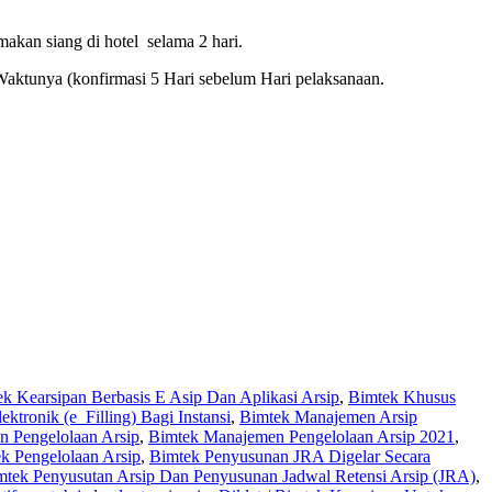
makan siang di hotel selama 2 hari.
Waktunya (konfirmasi 5 Hari sebelum Hari pelaksanaan.
k Kearsipan Berbasis E Asip Dan Aplikasi Arsip
,
Bimtek Khusus
tronik (e_Filling) Bagi Instansi
,
Bimtek Manajemen Arsip
 Pengelolaan Arsip
,
Bimtek Manajemen Pengelolaan Arsip 2021
,
k Pengelolaan Arsip
,
Bimtek Penyusunan JRA Digelar Secara
mtek Penyusutan Arsip Dan Penyusunan Jadwal Retensi Arsip (JRA)
,