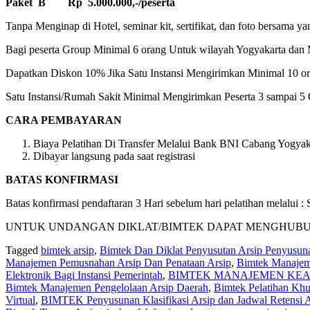
Paket B Rp 5.000.000,-/peserta
Tanpa Menginap di Hotel, seminar kit, sertifikat, dan foto bersama ya
Bagi peserta Group Minimal 6 orang Untuk wilayah Yogyakarta dan M
Dapatkan Diskon 10% Jika Satu Instansi Mengirimkan Minimal 10 ora
Satu Instansi/Rumah Sakit Minimal Mengirimkan Peserta 3 sampai 5 
CARA PEMBAYARAN
Biaya Pelatihan Di Transfer Melalui Bank BNI Cabang Yogyaka
Dibayar langsung pada saat registrasi
BATAS KONFIRMASI
Batas konfirmasi pendaftaran 3 Hari sebelum hari pelatihan melalui
UNTUK UNDANGAN DIKLAT/BIMTEK DAPAT MENGHUBUNGI K
Tagged
bimtek arsip
,
Bimtek Dan Diklat Penyusutan Arsip Penyusu
Manajemen Pemusnahan Arsip Dan Penataan Arsip
,
Bimtek Manajem
Elektronik Bagi Instansi Pemerintah
,
BIMTEK MANAJEMEN KEA
Bimtek Manajemen Pengelolaan Arsip Daerah
,
Bimtek Pelatihan Kh
Virtual
,
BIMTEK Penyusunan Klasifikasi Arsip dan Jadwal Retensi A