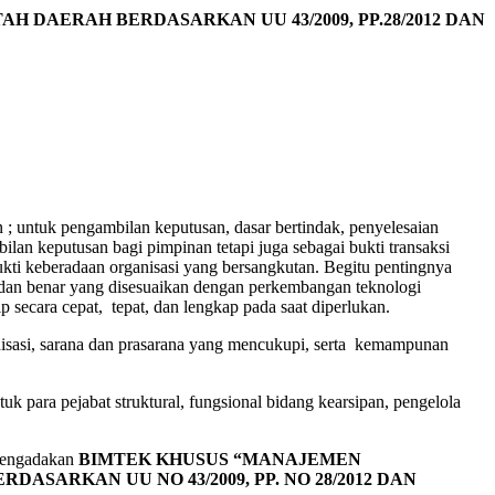
NTAH DAERAH
BERDASARKAN UU 43/2009, PP.28/2012 DAN
n ; untuk pengambilan keputusan, dasar bertindak, penyelesaian
lan keputusan bagi pimpinan tetapi juga sebagai bukti transaksi
ukti keberadaan organisasi yang bersangkutan. Begitu pentingnya
k dan benar yang disesuaikan dengan perkembangan teknologi
 secara cepat, tepat, dan lengkap pada saat diperlukan.
nisasi, sarana dan prasarana yang mencukupi, serta kemampunan
k para pejabat struktural, fungsional bidang kearsipan, pengelola
mengadakan
BIMTEK KHUSUS “MANAJEMEN
SARKAN UU NO 43/2009, PP. NO 28/2012 DAN