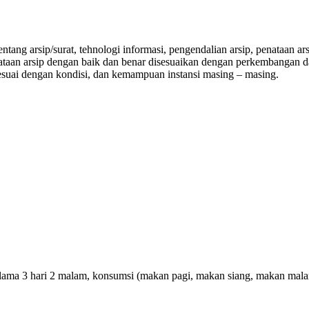
ng arsip/surat, tehnologi informasi, pengendalian arsip, penataan ars
taan arsip dengan baik dan benar disesuaikan dengan perkembangan da
esuai dengan kondisi, dan kemampuan instansi masing – masing.
a 3 hari 2 malam, konsumsi (makan pagi, makan siang, makan malam), Co