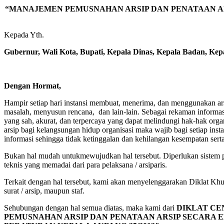
“MANAJEMEN PEMUSNAHAN ARSIP DAN PENATAAN A
Kepada Yth.
Gubernur, Wali Kota, Bupati, Kepala Dinas, Kepala Badan, Kep
Dengan Hormat,
Hampir setiap hari instansi membuat, menerima, dan menggunakan arsi
masalah, menyusun rencana, dan lain-lain. Sebagai rekaman informasi
yang sah, akurat, dan terpercaya yang dapat melindungi hak-hak orga
arsip bagi kelangsungan hidup organisasi maka wajib bagi setiap in
informasi sehingga tidak ketinggalan dan kehilangan kesempatan sert
Bukan hal mudah untukmewujudkan hal tersebut. Diperlukan sistem p
teknis yang memadai dari para pelaksana / arsiparis.
Terkait dengan hal tersebut, kami akan menyelenggarakan Diklat Khus
surat / arsip, maupun staf.
Sehubungan dengan hal semua diatas, maka kami dari
DIKLAT CE
PEMUSNAHAN ARSIP DAN PENATAAN ARSIP SECARA EL