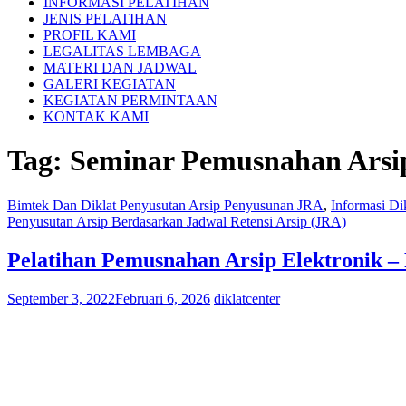
INFORMASI PELATIHAN
JENIS PELATIHAN
PROFIL KAMI
LEGALITAS LEMBAGA
MATERI DAN JADWAL
GALERI KEGIATAN
KEGIATAN PERMINTAAN
KONTAK KAMI
Tag:
Seminar Pemusnahan Arsi
Bimtek Dan Diklat Penyusutan Arsip Penyusunan JRA
,
Informasi Di
Penyusutan Arsip Berdasarkan Jadwal Retensi Arsip (JRA)
Pelatihan Pemusnahan Arsip Elektronik – 
September 3, 2022
Februari 6, 2026
diklatcenter