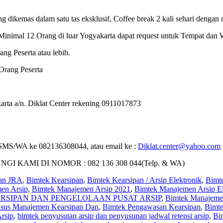
ng dikemas dalam satu tas eksklusif, Coffee break 2 kali sehari dengan 
inimal 12 Orang di luar Yogyakarta dapat request untuk Tempat dan 
ng Peserta atau lebih.
Orang Peserta
rta a/n. Diklat Center rekening 0911017873
 : SMS/WA ke 082136308044, atau email ke :
Diklat.center@yahoo.com
AMI DI NOMOR : 082 136 308 044(Telp. & WA)
nan JRA
,
Bimtek Kearsipan
,
Bimtek Kearsipan / Arsip Elektronik
,
Bimte
en Arsip
,
Bimtek Manajemen Arsip 2021
,
Bimtek Manajemen Arsip Elek
RSIPAN DAN PENGELOLAAN PUSAT ARSIP
,
Bimtek Manajemen
usus Manajemen Kearsipan Dan
,
Bimtek Pengawasan Kearsipan
,
Bimte
rsip
,
bimtek penyusutan arsip dan penyusunan jadwal retensi arsip
,
Bi