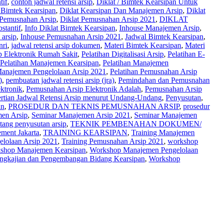
tif
,
contoh jadwal retensi arsip
,
Diklat / Bimtek Kearsipan Untuk
/ Bimtek Kearsipan
,
Diklat Kearsipan Dan Manajemen Arsip
,
Diklat
 Pemusnahan Arsip
,
Diklat Pemusnahan Arsip 2021
,
DIKLAT
bstantif
,
Info Diklat Bimtek Kearsipan
,
Inhouse Manajemen Arsip
,
arsip
,
Inhouse Pemusnahan Arsip 2021
,
Jadwal Bimtek Kearsipan
,
nri
,
jadwal retensi arsip dokumen
,
Materi Bimtek Kearsipan
,
Materi
ip Elektronik Rumah Sakit
,
Pelatihan Digitalisasi Arsip
,
Pelatihan E-
Pelatihan Manajemen Kearsipan
,
Pelatihan Manajemen
Manajemen Pengelolaan Arsip 2021
,
Pelatihan Pemusnahan Arsip
)
,
pembuatan jadwal retensi arsip (jra)
,
Pemindahan dan Pemusnahan
ktronik
,
Pemusnahan Arsip Elektronik Adalah
,
Pemusnahan Arsip
rtian Jadwal Retensi Arsip menurut Undang-Undang
,
Penyusutan
,
an
,
PROSEDUR DAN TEKNIS PEMUSNAHAN ARSIP
,
prosedur
en Arsip
,
Seminar Manajemen Arsip 2021
,
Seminar Manajemen
ntang penyusutan arsip
,
TEKNIK PEMBENAHAN DOKUMEN/
ement Jakarta
,
TRAINING KEARSIPAN
,
Training Manajemen
elolaan Arsip 2021
,
Training Pemusnahan Arsip 2021
,
workshop
shop Manajemen Kearsipan
,
Workshop Manajemen Pengelolaan
ngkajian dan Pengembangan Bidang Kearsipan
,
Workshop