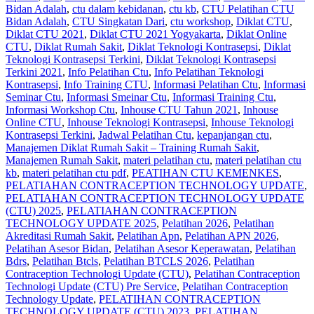
Bidan Adalah
,
ctu dalam kebidanan
,
ctu kb
,
CTU Pelatihan CTU
Bidan Adalah
,
CTU Singkatan Dari
,
ctu workshop
,
Diklat CTU
,
Diklat CTU 2021
,
Diklat CTU 2021 Yogyakarta
,
Diklat Online
CTU
,
Diklat Rumah Sakit
,
Diklat Teknologi Kontrasepsi
,
Diklat
Teknologi Kontrasepsi Terkini
,
Diklat Teknologi Kontrasepsi
Terkini 2021
,
Info Pelatihan Ctu
,
Info Pelatihan Teknologi
Kontrasepsi
,
Info Training CTU
,
Informasi Pelatihan Ctu
,
Informasi
Seminar Ctu
,
Informasi Smeinar Ctu
,
Informasi Training Ctu
,
Informasi Workshop Ctu
,
Inhouse CTU Tahun 2021
,
Inhouse
Online CTU
,
Inhouse Teknologi Kontrasepsi
,
Inhouse Teknologi
Kontrasepsi Terkini
,
Jadwal Pelatihan Ctu
,
kepanjangan ctu
,
Manajemen Diklat Rumah Sakit – Training Rumah Sakit
,
Manajemen Rumah Sakit
,
materi pelatihan ctu
,
materi pelatihan ctu
kb
,
materi pelatihan ctu pdf
,
PEATIHAN CTU KEMENKES
,
PELATIAHAN CONTRACEPTION TECHNOLOGY UPDATE
,
PELATIAHAN CONTRACEPTION TECHNOLOGY UPDATE
(CTU) 2025
,
PELATIAHAN CONTRACEPTION
TECHNOLOGY UPDATE 2025
,
Pelatihan 2026
,
Pelatihan
Akreditasi Rumah Sakit
,
Pelatihan Apn
,
Pelatihan APN 2026
,
Pelatihan Asesor Bidan
,
Pelatihan Asesor Keperawatan
,
Pelatihan
Bdrs
,
Pelatihan Btcls
,
Pelatihan BTCLS 2026
,
Pelatihan
Contraception Technologi Update (CTU)
,
Pelatihan Contraception
Technologi Update (CTU) Pre Service
,
Pelatihan Contraception
Technology Update
,
PELATIHAN CONTRACEPTION
TECHNOLOGY UPDATE (CTU) 2023
,
PELATIHAN