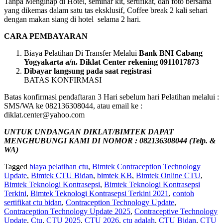
Tanpa Menginap di Hotel, seminar kit, sertifikat, dan foto bersama
yang dikemas dalam satu tas eksklusif, Coffee break 2 kali sehari
dengan makan siang di hotel selama 2 hari.
CARA PEMBAYARAN
Biaya Pelatihan Di Transfer Melalui
Bank BNI Cabang
Yogyakarta a/n. Diklat Center rekening 0911017873
Dibayar langsung pada saat registrasi
BATAS KONFIRMASI
Batas konfirmasi pendaftaran 3 Hari sebelum hari Pelatihan melalui :
SMS/WA ke 082136308044, atau email ke :
diklat.center@yahoo.com
UNTUK UNDANGAN DIKLAT/BIMTEK DAPAT
MENGHUBUNGI KAMI DI NOMOR : 082136308044 (Telp. &
WA)
Tagged
biaya pelatihan ctu
,
Bimtek Contraception Technology
Update
,
Bimtek CTU Bidan
,
bimtek KB
,
Bimtek Online CTU
,
Bimtek Teknologi Kontrasepsi
,
Bimtek Teknologi Kontrasepsi
Terkini
,
Bimtek Teknologi Kontrasepsi Terkini 2021
,
contoh
sertifikat ctu bidan
,
Contraception Technology Update
,
Contraception Technology Update 2025
,
Contraceptive Technology
Update
,
Ctu
,
CTU 2025
,
CTU 2026
,
ctu adalah
,
CTU Bidan
,
CTU