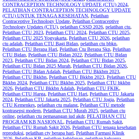
CONTRACEPTION TECHNOLOGY UPDATE (CTU) 2024
,
PELATIHAN CONTRACEPTION TECHNOLOGY UPDATE
(CTU) UNTUK TENAGA KESEHATAN
,
Pelatihan
Contraceptive Technology Update
,
Pelatihan Contraceptive
Technology Updates (CTU)
,
pelatihan CSSD 2026
,
pelatihan ctu
,
Pelatihan CTU 2023
,
Pelatihan CTU 2024
,
Pelatihan CTU 2025
,
Pelatihan CTU 2025 Yogyakarta
,
Pelatihan CTU 2026
,
pelatihan
ctu adalah
,
Pelatihan CTU Bagi Bidan
,
pelatihan ctu bbkn
,
Pelatihan CTU Berapa Hari
,
Pelatihan Ctu Berapa Skp
,
Pelatihan
CTU Bidan
,
Pelatihan CTU Bidan 2022
,
Pelatihan CTU Bidan
2023
,
Pelatihan CTU Bidan 2024
,
Pelatihan CTU Bidan 2025
,
Pelatihan CTU Bidan 2025 Murah
,
Pelatihan CTU Bidan 2026
,
Pelatihan CTU Bidan Adalah
,
Pelatihan CTU Bkkbm 2023
,
Pelatihan CTU Bkkbn
,
Pelatihan CTU Bkkbn 2023
,
Pelatihan CTU
Bkkbn 2024
,
Pelatihan CTU Bkkbn 2025
,
Pelatihan CTU bkkbn
2026
,
Pelatihan CTU Bkkbn Adalah
,
Pelatihan CTU FKIK
,
Pelatihan CTU Harga
,
Pelatihan CTU Hari
,
Pelatihan CTU Jakarta
2024
,
Pelatihan CTU Jakarta 2025
,
Pelatihan CTU Jogja
,
Pelatihan
CTU Kemenkes
,
pelatihan ctu malang
,
Pelatihan CTU metode
kontrasepsi modern
,
Pelatihan CTU Murah 2025
,
pelatihan ctu
online
,
pelatihan ctu pemasangan iud akdr
,
PELATIHAN CTU
PROGRAM KB NASIONAL
,
Pelatihan CTU Rumah Sakit
,
Pelatihan CTU Rumah Sakit 2026
,
Pelatihan CTU tenaga kesehatan
reproduksi
,
pelatihan cty berapa hari
,
Pelatihan Farmasi Klinik
2026
,
Pelatihan KB
,
pelatihan kebidanan
,
pelatihan keluarga