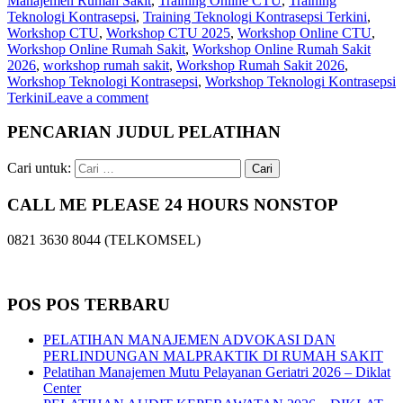
Manajemen Rumah Sakit
,
Training Online CTU
,
Training
Teknologi Kontrasepsi
,
Training Teknologi Kontrasepsi Terkini
,
Workshop CTU
,
Workshop CTU 2025
,
Workshop Online CTU
,
Workshop Online Rumah Sakit
,
Workshop Online Rumah Sakit
2026
,
workshop rumah sakit
,
Workshop Rumah Sakit 2026
,
Workshop Teknologi Kontrasepsi
,
Workshop Teknologi Kontrasepsi
Terkini
Leave a comment
PENCARIAN JUDUL PELATIHAN
Cari untuk:
CALL ME PLEASE 24 HOURS NONSTOP
0821 3630 8044 (TELKOMSEL)
POS POS TERBARU
PELATIHAN MANAJEMEN ADVOKASI DAN
PERLINDUNGAN MALPRAKTIK DI RUMAH SAKIT
Pelatihan Manajemen Mutu Pelayanan Geriatri 2026 – Diklat
Center