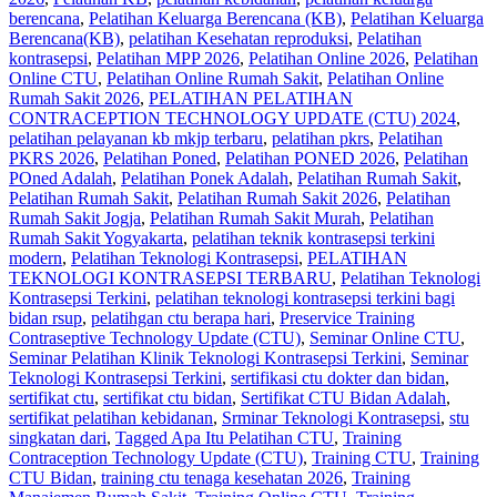
berencana
,
Pelatihan Keluarga Berencana (KB)
,
Pelatihan Keluarga
Berencana(KB)
,
pelatihan Kesehatan reproduksi
,
Pelatihan
kontrasepsi
,
Pelatihan MPP 2026
,
Pelatihan Online 2026
,
Pelatihan
Online CTU
,
Pelatihan Online Rumah Sakit
,
Pelatihan Online
Rumah Sakit 2026
,
PELATIHAN PELATIHAN
CONTRACEPTION TECHNOLOGY UPDATE (CTU) 2024
,
pelatihan pelayanan kb mkjp terbaru
,
pelatihan pkrs
,
Pelatihan
PKRS 2026
,
Pelatihan Poned
,
Pelatihan PONED 2026
,
Pelatihan
POned Adalah
,
Pelatihan Ponek Adalah
,
Pelatihan Rumah Sakit
,
Pelatihan Rumah Sakit‎
,
Pelatihan Rumah Sakit 2026
,
Pelatihan
Rumah Sakit Jogja
,
Pelatihan Rumah Sakit Murah
,
Pelatihan
Rumah Sakit Yogyakarta
,
pelatihan teknik kontrasepsi terkini
modern
,
Pelatihan Teknologi Kontrasepsi
,
PELATIHAN
TEKNOLOGI KONTRASEPSI TERBARU
,
Pelatihan Teknologi
Kontrasepsi Terkini
,
pelatihan teknologi kontrasepsi terkini bagi
bidan rsup
,
pelatihgan ctu berapa hari
,
Preservice Training
Contraseptive Technology Update (CTU)
,
Seminar Online CTU
,
Seminar Pelatihan Klinik Teknologi Kontrasepsi Terkini
,
Seminar
Teknologi Kontrasepsi Terkini
,
sertifikasi ctu dokter dan bidan
,
sertifikat ctu
,
sertifikat ctu bidan
,
Sertifikat CTU Bidan Adalah
,
sertifikat pelatihan kebidanan
,
Srminar Teknologi Kontrasepsi
,
stu
singkatan dari
,
Tagged Apa Itu Pelatihan CTU
,
Training
Contraception Technology Update (CTU)
,
Training CTU
,
Training
CTU Bidan
,
training ctu tenaga kesehatan 2026
,
Training