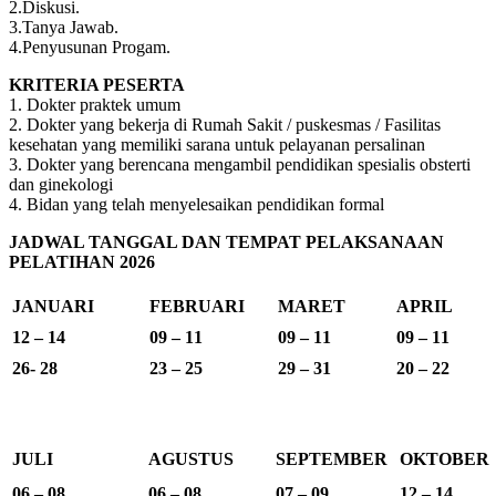
2.Diskusi.
3.Tanya Jawab.
4.Penyusunan Progam.
KRITERIA PESERTA
1. Dokter praktek umum
2. Dokter yang bekerja di Rumah Sakit / puskesmas / Fasilitas
kesehatan yang memiliki sarana untuk pelayanan persalinan
3. Dokter yang berencana mengambil pendidikan spesialis obsterti
dan ginekologi
4. Bidan yang telah menyelesaikan pendidikan formal
JADWAL TANGGAL DAN TEMPAT PELAKSANAAN
PELATIHAN 2026
JANUARI
FEBRUARI
MARET
APRIL
12 – 14
09 – 11
09 – 11
09 – 11
26- 28
23 – 25
29 – 31
20 – 22
JULI
AGUSTUS
SEPTEMBER
OKTOBER
06 – 08
06 – 08
07 – 09
12 – 14