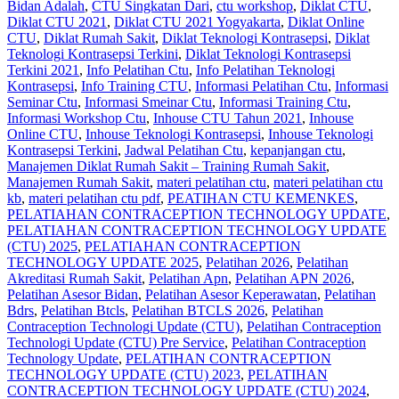
Bidan Adalah
,
CTU Singkatan Dari
,
ctu workshop
,
Diklat CTU
,
Diklat CTU 2021
,
Diklat CTU 2021 Yogyakarta
,
Diklat Online
CTU
,
Diklat Rumah Sakit
,
Diklat Teknologi Kontrasepsi
,
Diklat
Teknologi Kontrasepsi Terkini
,
Diklat Teknologi Kontrasepsi
Terkini 2021
,
Info Pelatihan Ctu
,
Info Pelatihan Teknologi
Kontrasepsi
,
Info Training CTU
,
Informasi Pelatihan Ctu
,
Informasi
Seminar Ctu
,
Informasi Smeinar Ctu
,
Informasi Training Ctu
,
Informasi Workshop Ctu
,
Inhouse CTU Tahun 2021
,
Inhouse
Online CTU
,
Inhouse Teknologi Kontrasepsi
,
Inhouse Teknologi
Kontrasepsi Terkini
,
Jadwal Pelatihan Ctu
,
kepanjangan ctu
,
Manajemen Diklat Rumah Sakit – Training Rumah Sakit
,
Manajemen Rumah Sakit
,
materi pelatihan ctu
,
materi pelatihan ctu
kb
,
materi pelatihan ctu pdf
,
PEATIHAN CTU KEMENKES
,
PELATIAHAN CONTRACEPTION TECHNOLOGY UPDATE
,
PELATIAHAN CONTRACEPTION TECHNOLOGY UPDATE
(CTU) 2025
,
PELATIAHAN CONTRACEPTION
TECHNOLOGY UPDATE 2025
,
Pelatihan 2026
,
Pelatihan
Akreditasi Rumah Sakit
,
Pelatihan Apn
,
Pelatihan APN 2026
,
Pelatihan Asesor Bidan
,
Pelatihan Asesor Keperawatan
,
Pelatihan
Bdrs
,
Pelatihan Btcls
,
Pelatihan BTCLS 2026
,
Pelatihan
Contraception Technologi Update (CTU)
,
Pelatihan Contraception
Technologi Update (CTU) Pre Service
,
Pelatihan Contraception
Technology Update
,
PELATIHAN CONTRACEPTION
TECHNOLOGY UPDATE (CTU) 2023
,
PELATIHAN
CONTRACEPTION TECHNOLOGY UPDATE (CTU) 2024
,