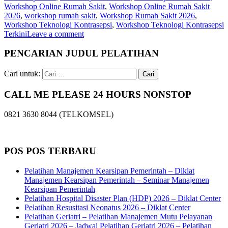
Workshop Online Rumah Sakit
,
Workshop Online Rumah Sakit
2026
,
workshop rumah sakit
,
Workshop Rumah Sakit 2026
,
Workshop Teknologi Kontrasepsi
,
Workshop Teknologi Kontrasepsi
Terkini
Leave a comment
PENCARIAN JUDUL PELATIHAN
Cari untuk:
CALL ME PLEASE 24 HOURS NONSTOP
0821 3630 8044 (TELKOMSEL)
POS POS TERBARU
Pelatihan Manajemen Kearsipan Pemerintah – Diklat
Manajemen Kearsipan Pemerintah – Seminar Manajemen
Kearsipan Pemerintah
Pelatihan Hospital Disaster Plan (HDP) 2026 – Diklat Center
Pelatihan Resusitasi Neonatus 2026 – Diklat Center
Pelatihan Geriatri – Pelatihan Manajemen Mutu Pelayanan
Geriatri 2026 – Jadwal Pelatihan Geriatri 2026 – Pelatihan