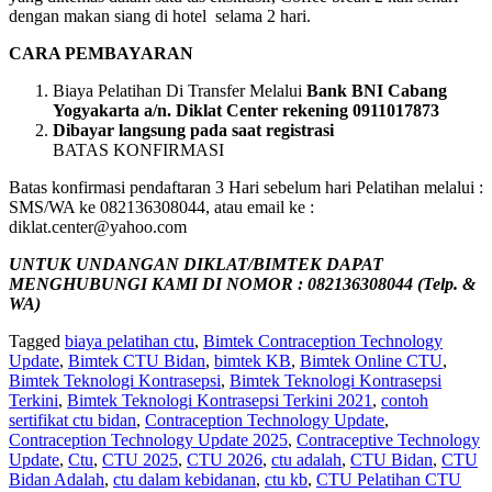
dengan makan siang di hotel selama 2 hari.
CARA PEMBAYARAN
Biaya Pelatihan Di Transfer Melalui
Bank BNI Cabang
Yogyakarta a/n. Diklat Center rekening 0911017873
Dibayar langsung pada saat registrasi
BATAS KONFIRMASI
Batas konfirmasi pendaftaran 3 Hari sebelum hari Pelatihan melalui :
SMS/WA ke 082136308044, atau email ke :
diklat.center@yahoo.com
UNTUK UNDANGAN DIKLAT/BIMTEK DAPAT
MENGHUBUNGI KAMI DI NOMOR : 082136308044 (Telp. &
WA)
Tagged
biaya pelatihan ctu
,
Bimtek Contraception Technology
Update
,
Bimtek CTU Bidan
,
bimtek KB
,
Bimtek Online CTU
,
Bimtek Teknologi Kontrasepsi
,
Bimtek Teknologi Kontrasepsi
Terkini
,
Bimtek Teknologi Kontrasepsi Terkini 2021
,
contoh
sertifikat ctu bidan
,
Contraception Technology Update
,
Contraception Technology Update 2025
,
Contraceptive Technology
Update
,
Ctu
,
CTU 2025
,
CTU 2026
,
ctu adalah
,
CTU Bidan
,
CTU
Bidan Adalah
,
ctu dalam kebidanan
,
ctu kb
,
CTU Pelatihan CTU