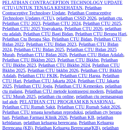
PELATIHAN CONTRACEPTION TECHNOLOGY UPDATE
(CTU) UNTUK TENAGA KESEHATAN
,
Pelatihan
Contraceptive Technology Update
,
Pelatihan Contraceptive
Technology Updates (CTU)
,
pelatihan CSSD 2026
,
pelatihan ctu
,
Pelatihan CTU 2023
,
Pelatihan CTU 2024
,
Pelatihan CTU 2025
,
Pelatihan CTU 2025 Yogyakarta
,
Pelatihan CTU 2026
,
pelatihan
ctu adalah
,
Pelatihan CTU Bagi Bidan
,
Pelatihan CTU Berapa Hari
,
Pelatihan Ctu Berapa Skp
,
Pelatihan CTU Bidan
,
Pelatihan CTU
Bidan 2022
,
Pelatihan CTU Bidan 2023
,
Pelatihan CTU Bidan
2024
,
Pelatihan CTU Bidan 2025
,
Pelatihan CTU Bidan 2025
Murah
,
Pelatihan CTU Bidan 2026
,
Pelatihan CTU Bidan Adalah
,
Pelatihan CTU Bkkbm 2023
,
Pelatihan CTU Bkkbn
,
Pelatihan
CTU Bkkbn 2023
,
Pelatihan CTU Bkkbn 2024
,
Pelatihan CTU
Bkkbn 2025
,
Pelatihan CTU bkkbn 2026
,
Pelatihan CTU Bkkbn
Adalah
,
Pelatihan CTU FKIK
,
Pelatihan CTU Harga
,
Pelatihan
CTU Hari
,
Pelatihan CTU Jakarta 2024
,
Pelatihan CTU Jakarta
2025
,
Pelatihan CTU Jogja
,
Pelatihan CTU Kemenkes
,
pelatihan
ctu malang
,
Pelatihan CTU metode kontrasepsi modern
,
Pelatihan
CTU Murah 2025
,
pelatihan ctu online
,
pelatihan ctu pemasangan
iud akdr
,
PELATIHAN CTU PROGRAM KB NASIONAL
,
Pelatihan CTU Rumah Sakit
,
Pelatihan CTU Rumah Sakit 2026
,
Pelatihan CTU tenaga kesehatan reproduksi
,
pelatihan cty berapa
hari
,
Pelatihan Farmasi Klinik 2026
,
Pelatihan KB
,
pelatihan
kebidanan
,
pelatihan keluarga berencana
,
Pelatihan Keluarga
Berencana (KB)
,
Pelatihan Keluarga Berencana(KB)
,
pelatihan