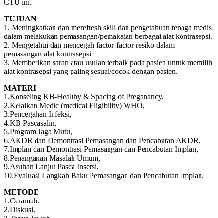
CTU ini.
TUJUAN
1. Meningkatkan dan merefresh skill dan pengetahuan tenaga medis
dalam melakukan pemasangan/pemakaian berbagai alat kontrasepsi.
2. Mengetahui dan mencegah factor-factor resiko dalam
pemasangan alat kontrasepsi
3. Memberikan saran atau usulan terbaik pada pasien untuk memilih
alat kontrasepsi yang paling sesuai/cocok dengan pasien.
MATERI
1.Konseling KB-Healthy & Spacing of Preganancy,
2.Kelaikan Medic (medical Eligibility) WHO,
3.Pencegahan Infeksi,
4.KB Pascasalin,
5.Program Jaga Mutu,
6.AKDR dan Demontrasi Pemasangan dan Pencabutan AKDR,
7.Implan dan Demontrasi Pemasangan dan Pencabutan Implan,
8.Penanganan Masalah Umum,
9.Asuhan Lanjut Pasca Insersi,
10.Evaluasi Langkah Baku Pemasangan dan Pencabutan Implan.
METODE
1.Ceramah.
2.Diskusi.