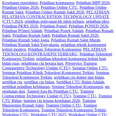
Kesehatan reproduksi
,
Pelatihan kontrasepsi
,
Pelatihan MPP 2026
,
Pelatihan Online 2026
,
Pelatihan Online CTU
,
Pelatihan Online
Rumah Sakit
,
Pelatihan Online Rumah Sakit 2026
,
PELATIHAN
PELATIHAN CONTRACEPTION TECHNOLOGY UPDATE
(CTU) 2024
,
pelatihan pelayanan kb mkjp terbaru
,
pelatihan pkrs
,
Pelatihan PKRS 2026
,
Pelatihan Poned
,
Pelatihan PONED 2026
,
Pelatihan POned Adalah
,
Pelatihan Ponek Adalah
,
Pelatihan Rumah
Sakit
,
Pelatihan Rumah Sakit‎
,
Pelatihan Rumah Sakit 2026
,
Pelatihan Rumah Sakit Jogja
,
Pelatihan Rumah Sakit Murah
,
Pelatihan Rumah Sakit Yogyakarta
,
pelatihan teknik kontrasepsi
terkini modern
,
Pelatihan Teknologi Kontrasepsi
,
PELATIHAN
TEKNOLOGI KONTRASEPSI TERBARU
,
Pelatihan Teknologi
Kontrasepsi Terkini
,
pelatihan teknologi kontrasepsi terkini bagi
bidan rsup
,
pelatihgan ctu berapa hari
,
Preservice Training
Contraseptive Technology Update (CTU)
,
Seminar Online CTU
,
Seminar Pelatihan Klinik Teknologi Kontrasepsi Terkini
,
Seminar
Teknologi Kontrasepsi Terkini
,
sertifikasi ctu dokter dan bidan
,
sertifikat ctu
,
sertifikat ctu bidan
,
Sertifikat CTU Bidan Adalah
,
sertifikat pelatihan kebidanan
,
Srminar Teknologi Kontrasepsi
,
stu
singkatan dari
,
Tagged Apa Itu Pelatihan CTU
,
Training
Contraception Technology Update (CTU)
,
Training CTU
,
Training
CTU Bidan
,
training ctu tenaga kesehatan 2026
,
Training
Manajemen Rumah Sakit
,
Training Online CTU
,
Training
Teknologi Kontrasepsi
,
Training Teknologi Kontrasepsi Terkini
,
Workshop CTU
,
Workshop CTU 2025
,
Workshop Online CTU
,