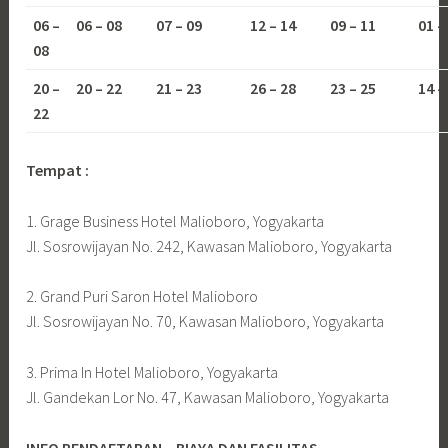
06 –
06 – 08
07 – 09
12 – 14
09 – 11
01 –
08
20 –
20 – 22
21 – 23
26 – 28
23 – 25
14 –
22
Tempat :
1. Grage Business Hotel Malioboro, Yogyakarta
Jl. Sosrowijayan No. 242, Kawasan Malioboro, Yogyakarta
2. Grand Puri Saron Hotel Malioboro
Jl. Sosrowijayan No. 70, Kawasan Malioboro, Yogyakarta
3. Prima In Hotel Malioboro, Yogyakarta
Jl. Gandekan Lor No. 47, Kawasan Malioboro, Yogyakarta
INFO PENDAFTARAN – BIAYA DAN FASILITAS