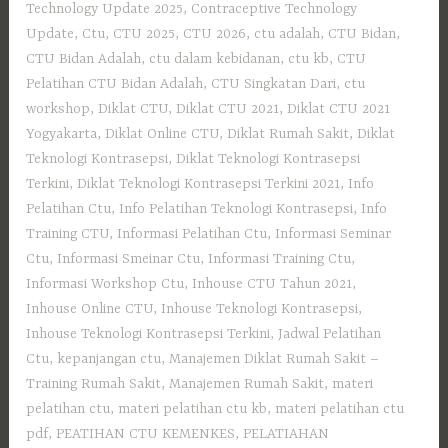
Technology Update 2025
,
Contraceptive Technology
Update
,
Ctu
,
CTU 2025
,
CTU 2026
,
ctu adalah
,
CTU Bidan
,
CTU Bidan Adalah
,
ctu dalam kebidanan
,
ctu kb
,
CTU
Pelatihan CTU Bidan Adalah
,
CTU Singkatan Dari
,
ctu
workshop
,
Diklat CTU
,
Diklat CTU 2021
,
Diklat CTU 2021
Yogyakarta
,
Diklat Online CTU
,
Diklat Rumah Sakit
,
Diklat
Teknologi Kontrasepsi
,
Diklat Teknologi Kontrasepsi
Terkini
,
Diklat Teknologi Kontrasepsi Terkini 2021
,
Info
Pelatihan Ctu
,
Info Pelatihan Teknologi Kontrasepsi
,
Info
Training CTU
,
Informasi Pelatihan Ctu
,
Informasi Seminar
Ctu
,
Informasi Smeinar Ctu
,
Informasi Training Ctu
,
Informasi Workshop Ctu
,
Inhouse CTU Tahun 2021
,
Inhouse Online CTU
,
Inhouse Teknologi Kontrasepsi
,
Inhouse Teknologi Kontrasepsi Terkini
,
Jadwal Pelatihan
Ctu
,
kepanjangan ctu
,
Manajemen Diklat Rumah Sakit –
Training Rumah Sakit
,
Manajemen Rumah Sakit
,
materi
pelatihan ctu
,
materi pelatihan ctu kb
,
materi pelatihan ctu
pdf
,
PEATIHAN CTU KEMENKES
,
PELATIAHAN