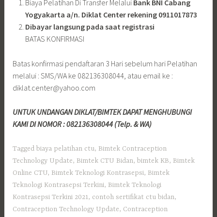
Biaya Pelatihan Di Transfer Melalui
Bank BNI Cabang
Yogyakarta a/n. Diklat Center rekening 0911017873
Dibayar langsung pada saat registrasi
BATAS KONFIRMASI
Batas konfirmasi pendaftaran 3 Hari sebelum hari Pelatihan
melalui : SMS/WA ke 082136308044, atau email ke :
diklat.center@yahoo.com
UNTUK UNDANGAN DIKLAT/BIMTEK DAPAT MENGHUBUNGI
KAMI DI NOMOR : 082136308044 (Telp. & WA)
Tagged
biaya pelatihan ctu
,
Bimtek Contraception
Technology Update
,
Bimtek CTU Bidan
,
bimtek KB
,
Bimtek
Online CTU
,
Bimtek Teknologi Kontrasepsi
,
Bimtek
Teknologi Kontrasepsi Terkini
,
Bimtek Teknologi
Kontrasepsi Terkini 2021
,
contoh sertifikat ctu bidan
,
Contraception Technology Update
,
Contraception