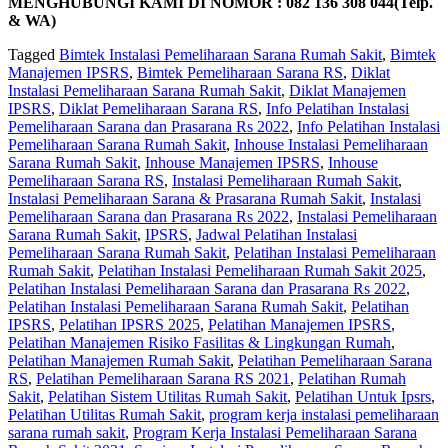
MENGHUBUNGI KAMI DI NOMOR : 082 136 308 044(Telp.
& WA)
Tagged
Bimtek Instalasi Pemeliharaan Sarana Rumah Sakit
,
Bimtek
Manajemen IPSRS
,
Bimtek Pemeliharaan Sarana RS
,
Diklat
Instalasi Pemeliharaan Sarana Rumah Sakit
,
Diklat Manajemen
IPSRS
,
Diklat Pemeliharaan Sarana RS
,
Info Pelatihan Instalasi
Pemeliharaan Sarana dan Prasarana Rs 2022
,
Info Pelatihan Instalasi
Pemeliharaan Sarana Rumah Sakit
,
Inhouse Instalasi Pemeliharaan
Sarana Rumah Sakit
,
Inhouse Manajemen IPSRS
,
Inhouse
Pemeliharaan Sarana RS
,
Instalasi Pemeliharaan Rumah Sakit
,
Instalasi Pemeliharaan Sarana & Prasarana Rumah Sakit
,
Instalasi
Pemeliharaan Sarana dan Prasarana Rs 2022
,
Instalasi Pemeliharaan
Sarana Rumah Sakit
,
IPSRS
,
Jadwal Pelatihan Instalasi
Pemeliharaan Sarana Rumah Sakit
,
Pelatihan Instalasi Pemeliharaan
Rumah Sakit
,
Pelatihan Instalasi Pemeliharaan Rumah Sakit 2025
,
Pelatihan Instalasi Pemeliharaan Sarana dan Prasarana Rs 2022
,
Pelatihan Instalasi Pemeliharaan Sarana Rumah Sakit
,
Pelatihan
IPSRS
,
Pelatihan IPSRS 2025
,
Pelatihan Manajemen IPSRS
,
Pelatihan Manajemen Risiko Fasilitas & Lingkungan Rumah
,
Pelatihan Manajemen Rumah Sakit
,
Pelatihan Pemeliharaan Sarana
RS
,
Pelatihan Pemeliharaan Sarana RS 2021
,
Pelatihan Rumah
Sakit‎
,
Pelatihan Sistem Utilitas Rumah Sakit
,
Pelatihan Untuk Ipsrs
,
Pelatihan Utilitas Rumah Sakit
,
program kerja instalasi pemeliharaan
sarana rumah sakit
,
Program Kerja Instalasi Pemeliharaan Sarana