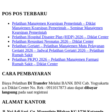
POS POS TERBARU
Pelatihan Manajemen Kearsipan Pemerintah – Diklat
Manajemen Kearsipan Pemerintah – Seminar Manajemen
Kearsipan Pemerintah
Pelatihan Hospital Disaster Plan (HDP) 2026 – Diklat Center
Pelatihan Resusitasi Neonatus 2026 – Diklat Center
Pelatihan Geriatri – Pelatihan Manajemen Mutu Pelayanan
Geriatri 2026 – Jadwal Pelatihan Geriatri 2026 – Pelatihan
Rumah Sakit
Pelatihan PKPO 2026 – Pelatihan Manajemen Farmasi
Rumah Sakit – Diklat Center
CARA PEMBAYARAN
Biaya Pelatihan
Di Transfer
Melalui BANK BNI Cab. Yogyakarta
a.n Diklat Center No. Rek : 0911017873 atau dapat
dibayar
langsung
pada saat registrasi
ALAMAT KANTOR
Jl. Nyi Adi Sari, Gg. Margotirto Pilahan KG.I/726 Kotagede