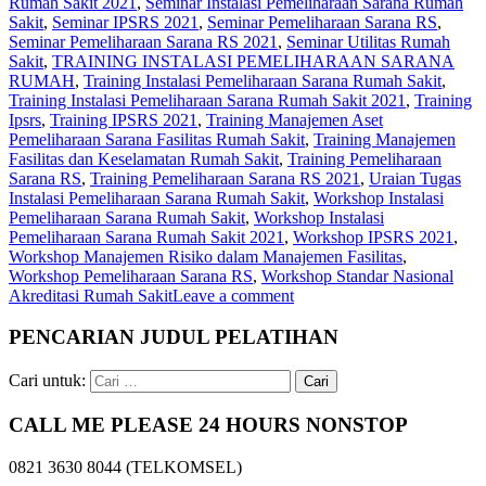
Rumah Sakit 2021
,
Seminar Instalasi Pemeliharaan Sarana Rumah
Sakit
,
Seminar IPSRS 2021
,
Seminar Pemeliharaan Sarana RS
,
Seminar Pemeliharaan Sarana RS 2021
,
Seminar Utilitas Rumah
Sakit
,
TRAINING INSTALASI PEMELIHARAAN SARANA
RUMAH
,
Training Instalasi Pemeliharaan Sarana Rumah Sakit
,
Training Instalasi Pemeliharaan Sarana Rumah Sakit 2021
,
Training
Ipsrs
,
Training IPSRS 2021
,
Training Manajemen Aset
Pemeliharaan Sarana Fasilitas Rumah Sakit
,
Training Manajemen
Fasilitas dan Keselamatan Rumah Sakit
,
Training Pemeliharaan
Sarana RS
,
Training Pemeliharaan Sarana RS 2021
,
Uraian Tugas
Instalasi Pemeliharaan Sarana Rumah Sakit
,
Workshop Instalasi
Pemeliharaan Sarana Rumah Sakit
,
Workshop Instalasi
Pemeliharaan Sarana Rumah Sakit 2021
,
Workshop IPSRS 2021
,
Workshop Manajemen Risiko dalam Manajemen Fasilitas
,
Workshop Pemeliharaan Sarana RS
,
Workshop Standar Nasional
Akreditasi Rumah Sakit
Leave a comment
PENCARIAN JUDUL PELATIHAN
Cari untuk:
CALL ME PLEASE 24 HOURS NONSTOP
0821 3630 8044 (TELKOMSEL)