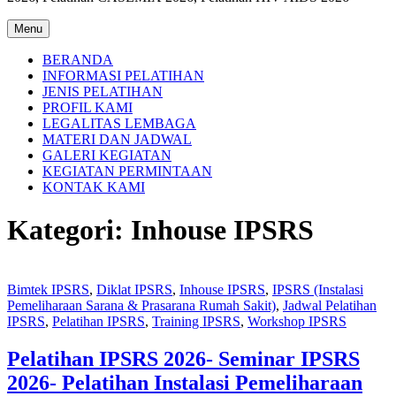
Menu
BERANDA
INFORMASI PELATIHAN
JENIS PELATIHAN
PROFIL KAMI
LEGALITAS LEMBAGA
MATERI DAN JADWAL
GALERI KEGIATAN
KEGIATAN PERMINTAAN
KONTAK KAMI
Kategori:
Inhouse IPSRS
Bimtek IPSRS
,
Diklat IPSRS
,
Inhouse IPSRS
,
IPSRS (Instalasi
Pemeliharaan Sarana & Prasarana Rumah Sakit)
,
Jadwal Pelatihan
IPSRS
,
Pelatihan IPSRS
,
Training IPSRS
,
Workshop IPSRS
Pelatihan IPSRS 2026- Seminar IPSRS
2026- Pelatihan Instalasi Pemeliharaan