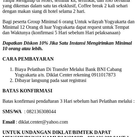
Tanpa Menginap di Hotel, seminar kit, sertifikat, dan foto bersama
yang dikemas dalam satu tas eksklusif, Coffee break 2 kali sehari
dengan makan siang di hotel selama 2 hari.
Bagi peserta Group Minimal 6 orang Untuk wilayah Yogyakarta dan
Minimal 12 Orang di luar Yogyakarta dapat request untuk Tempat
dan Waktunya (konfirmasi 5 Hari sebelum Hari pelaksanaan)
Dapatkan Diskon 10% Jika Satu Instansi Mengirimkan Minimal
10 orang atau lebih.
CARA PEMBAYARAN
Biaya Pelatihan Di Transfer Melalui Bank BNI Cabang
Yogyakarta a/n. Diklat Center rekening 0911017873
Dibayar langsung pada saat registrasi
BATAS KONFIRMASI
Batas konfirmasi pendaftaran 3 Hari sebelum hari Pelatihan melalui :
SMS/WA
: 082136308044
Email
: diklat.center@yahoo.com
UNTUK UNDANGAN DIKLAT/BIMTEK DAPAT