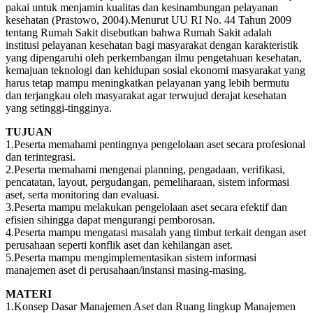
pakai untuk menjamin kualitas dan kesinambungan pelayanan
kesehatan (Prastowo, 2004).Menurut UU RI No. 44 Tahun 2009
tentang Rumah Sakit disebutkan bahwa Rumah Sakit adalah
institusi pelayanan kesehatan bagi masyarakat dengan karakteristik
yang dipengaruhi oleh perkembangan ilmu pengetahuan kesehatan,
kemajuan teknologi dan kehidupan sosial ekonomi masyarakat yang
harus tetap mampu meningkatkan pelayanan yang lebih bermutu
dan terjangkau oleh masyarakat agar terwujud derajat kesehatan
yang setinggi-tingginya.
TUJUAN
1.Peserta memahami pentingnya pengelolaan aset secara profesional
dan terintegrasi.
2.Peserta memahami mengenai planning, pengadaan, verifikasi,
pencatatan, layout, pergudangan, pemeliharaan, sistem informasi
aset, serta monitoring dan evaluasi.
3.Peserta mampu melakukan pengelolaan aset secara efektif dan
efisien sihingga dapat mengurangi pemborosan.
4.Peserta mampu mengatasi masalah yang timbut terkait dengan aset
perusahaan seperti konflik aset dan kehilangan aset.
5.Peserta mampu mengimplementasikan sistem informasi
manajemen aset di perusahaan/instansi masing-masing.
MATERI
1.Konsep Dasar Manajemen Aset dan Ruang lingkup Manajemen