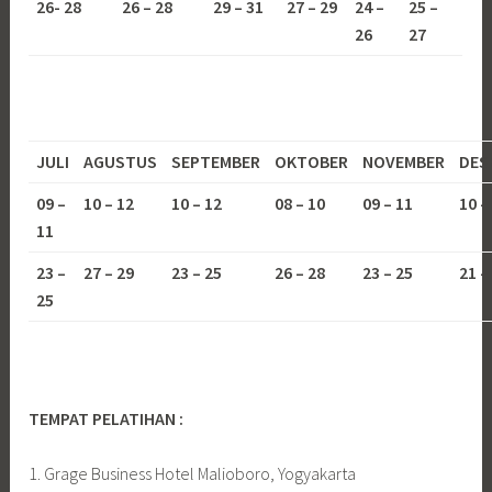
26- 28
26 – 28
29 – 31
27 – 29
24 –
25 –
26
27
JULI
AGUSTUS
SEPTEMBER
OKTOBER
NOVEMBER
DES
09 –
10 – 12
10 – 12
08 – 10
09 – 11
10 –
11
23 –
27 – 29
23 – 25
26 – 28
23 – 25
21 –
25
TEMPAT PELATIHAN :
1. Grage Business Hotel Malioboro, Yogyakarta