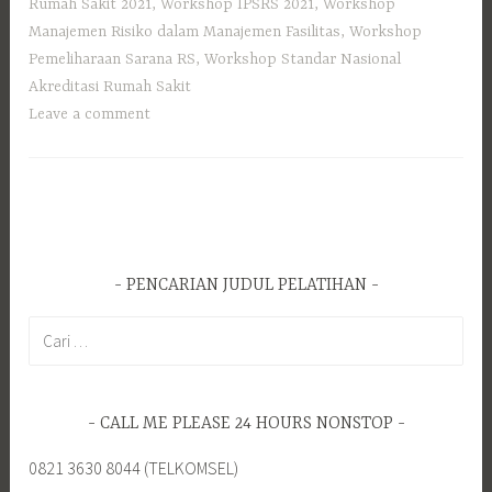
Rumah Sakit 2021
,
Workshop IPSRS 2021
,
Workshop
Manajemen Risiko dalam Manajemen Fasilitas
,
Workshop
Pemeliharaan Sarana RS
,
Workshop Standar Nasional
Akreditasi Rumah Sakit
Leave a comment
PENCARIAN JUDUL PELATIHAN
C
a
r
i
CALL ME PLEASE 24 HOURS NONSTOP
u
n
0821 3630 8044 (TELKOMSEL)