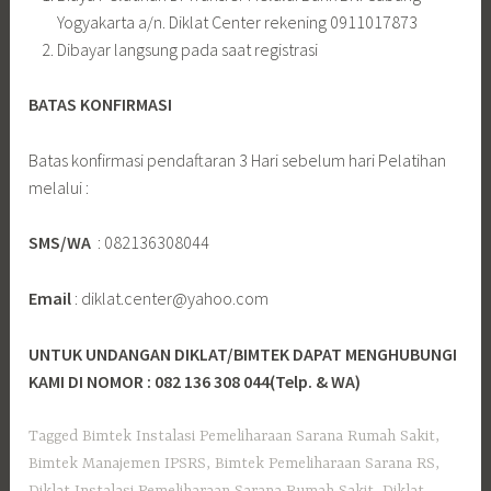
Yogyakarta a/n. Diklat Center rekening 0911017873
Dibayar langsung pada saat registrasi
BATAS KONFIRMASI
Batas konfirmasi pendaftaran 3 Hari sebelum hari Pelatihan
melalui :
SMS/WA
: 082136308044
Email
: diklat.center@yahoo.com
UNTUK UNDANGAN DIKLAT/BIMTEK DAPAT MENGHUBUNGI
KAMI DI NOMOR : 082 136 308 044(Telp. & WA)
Tagged
Bimtek Instalasi Pemeliharaan Sarana Rumah Sakit
,
Bimtek Manajemen IPSRS
,
Bimtek Pemeliharaan Sarana RS
,