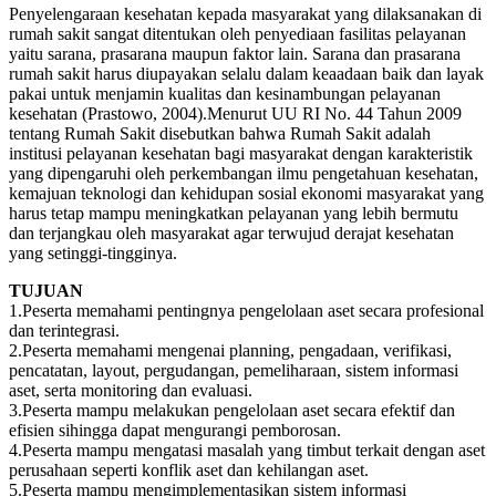
Penyelengaraan kesehatan kepada masyarakat yang dilaksanakan di
rumah sakit sangat ditentukan oleh penyediaan fasilitas pelayanan
yaitu sarana, prasarana maupun faktor lain. Sarana dan prasarana
rumah sakit harus diupayakan selalu dalam keaadaan baik dan layak
pakai untuk menjamin kualitas dan kesinambungan pelayanan
kesehatan (Prastowo, 2004).Menurut UU RI No. 44 Tahun 2009
tentang Rumah Sakit disebutkan bahwa Rumah Sakit adalah
institusi pelayanan kesehatan bagi masyarakat dengan karakteristik
yang dipengaruhi oleh perkembangan ilmu pengetahuan kesehatan,
kemajuan teknologi dan kehidupan sosial ekonomi masyarakat yang
harus tetap mampu meningkatkan pelayanan yang lebih bermutu
dan terjangkau oleh masyarakat agar terwujud derajat kesehatan
yang setinggi-tingginya.
TUJUAN
1.Peserta memahami pentingnya pengelolaan aset secara profesional
dan terintegrasi.
2.Peserta memahami mengenai planning, pengadaan, verifikasi,
pencatatan, layout, pergudangan, pemeliharaan, sistem informasi
aset, serta monitoring dan evaluasi.
3.Peserta mampu melakukan pengelolaan aset secara efektif dan
efisien sihingga dapat mengurangi pemborosan.
4.Peserta mampu mengatasi masalah yang timbut terkait dengan aset
perusahaan seperti konflik aset dan kehilangan aset.
5.Peserta mampu mengimplementasikan sistem informasi