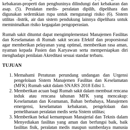
kebakaran-properti dan penghuninya dilindungi dari kebakaran dan
asap. (5). Peralatan medis- peralatan dipilih, dipelihara dan
digunakan sedemikian rupa untuk mengurangi risiko (6). Sistem
utilitas -listrik, air dan sistem pendukung lainnya dipelihara untuk
meminimalkan risiko kegagalan pengoperasian.
Rumah sakit dituntut dapat mengimplementasi Manajemen Fasilitas
dan Keselamatan di Rumah sakit secara Efektif dan proporsional
agar memberikan pelayanan yang optimal, memberikan rasa aman,
nyaman kepada Pasien dan Karyawan serta mempersiapkan diri
menghadapi penilaian Akreditasi sesuai standar terbaru.
TUJUAN
Memahami Peraturan perundang undangan dan Urgensi
pengelolaan Sistem Manajemen Fasilitas dan Keselamatan
(MFK) Rumah sakit dalam SNARS 2018 Edisi 1.
Memberikan acuan bagi Rumah sakit dalam membuat rencana
induk atau rencana tahunan MFK yang mencakup:
Keselamatan dan Keamanan, Bahan berbahaya, Manajemen
emergensi, keselamatan kebakaran, pengelolaan dan
pemeliharaan peralatan medis serta Sistem utilitas;
Memberikan bekal kemampuan Manajerial dan Teknis dalam
Menyediakan fasilitas yang aman dan berfungsi baik, baik
fasilitas fisik, peralatan medis maupun sumberdaya manusia