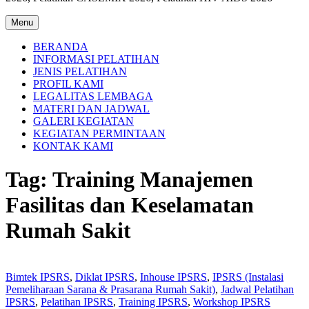
Menu
BERANDA
INFORMASI PELATIHAN
JENIS PELATIHAN
PROFIL KAMI
LEGALITAS LEMBAGA
MATERI DAN JADWAL
GALERI KEGIATAN
KEGIATAN PERMINTAAN
KONTAK KAMI
Tag:
Training Manajemen
Fasilitas dan Keselamatan
Rumah Sakit
Bimtek IPSRS
,
Diklat IPSRS
,
Inhouse IPSRS
,
IPSRS (Instalasi
Pemeliharaan Sarana & Prasarana Rumah Sakit)
,
Jadwal Pelatihan
IPSRS
,
Pelatihan IPSRS
,
Training IPSRS
,
Workshop IPSRS