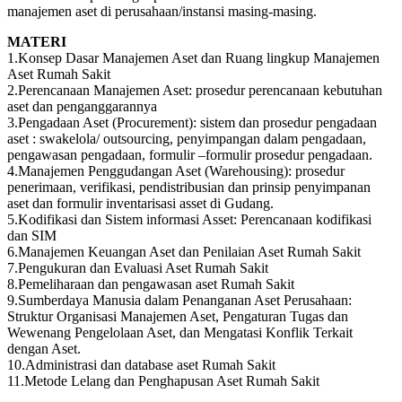
manajemen aset di perusahaan/instansi masing-masing.
MATERI
1.Konsep Dasar Manajemen Aset dan Ruang lingkup Manajemen
Aset Rumah Sakit
2.Perencanaan Manajemen Aset: prosedur perencanaan kebutuhan
aset dan penganggarannya
3.Pengadaan Aset (Procurement): sistem dan prosedur pengadaan
aset : swakelola/ outsourcing, penyimpangan dalam pengadaan,
pengawasan pengadaan, formulir –formulir prosedur pengadaan.
4.Manajemen Penggudangan Aset (Warehousing): prosedur
penerimaan, verifikasi, pendistribusian dan prinsip penyimpanan
aset dan formulir inventarisasi asset di Gudang.
5.Kodifikasi dan Sistem informasi Asset: Perencanaan kodifikasi
dan SIM
6.Manajemen Keuangan Aset dan Penilaian Aset Rumah Sakit
7.Pengukuran dan Evaluasi Aset Rumah Sakit
8.Pemeliharaan dan pengawasan aset Rumah Sakit
9.Sumberdaya Manusia dalam Penanganan Aset Perusahaan:
Struktur Organisasi Manajemen Aset, Pengaturan Tugas dan
Wewenang Pengelolaan Aset, dan Mengatasi Konflik Terkait
dengan Aset.
10.Administrasi dan database aset Rumah Sakit
11.Metode Lelang dan Penghapusan Aset Rumah Sakit