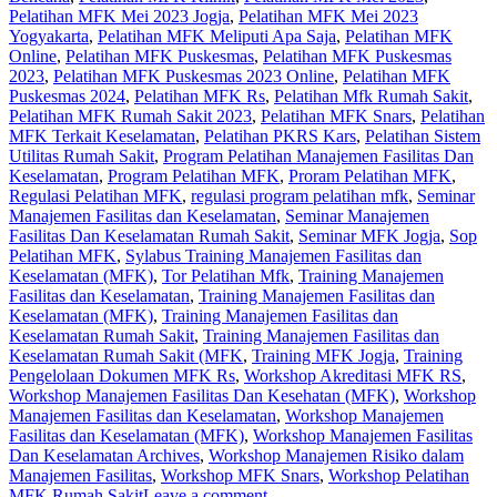
Pelatihan MFK Mei 2023 Jogja
,
Pelatihan MFK Mei 2023
Yogyakarta
,
Pelatihan MFK Meliputi Apa Saja
,
Pelatihan MFK
Online
,
Pelatihan MFK Puskesmas
,
Pelatihan MFK Puskesmas
2023
,
Pelatihan MFK Puskesmas 2023 Online
,
Pelatihan MFK
Puskesmas 2024
,
Pelatihan MFK Rs
,
Pelatihan Mfk Rumah Sakit
,
Pelatihan MFK Rumah Sakit 2023
,
Pelatihan MFK Snars
,
Pelatihan
MFK Terkait Keselamatan
,
Pelatihan PKRS Kars
,
Pelatihan Sistem
Utilitas Rumah Sakit
,
Program Pelatihan Manajemen Fasilitas Dan
Keselamatan
,
Program Pelatihan MFK
,
Proram Pelatihan MFK
,
Regulasi Pelatihan MFK
,
regulasi program pelatihan mfk
,
Seminar
Manajemen Fasilitas dan Keselamatan
,
Seminar Manajemen
Fasilitas Dan Keselamatan Rumah Sakit
,
Seminar MFK Jogja
,
Sop
Pelatihan MFK
,
Sylabus Training Manajemen Fasilitas dan
Keselamatan (MFK)
,
Tor Pelatihan Mfk
,
Training Manajemen
Fasilitas dan Keselamatan
,
Training Manajemen Fasilitas dan
Keselamatan (MFK)
,
Training Manajemen Fasilitas dan
Keselamatan Rumah Sakit
,
Training Manajemen Fasilitas dan
Keselamatan Rumah Sakit (MFK
,
Training MFK Jogja
,
Training
Pengelolaan Dokumen MFK Rs
,
Workshop Akreditasi MFK RS
,
Workshop Manajemen Fasilitas Dan Kesehatan (MFK)
,
Workshop
Manajemen Fasilitas dan Keselamatan
,
Workshop Manajemen
Fasilitas dan Keselamatan (MFK)
,
Workshop Manajemen Fasilitas
Dan Keselamatan Archives
,
Workshop Manajemen Risiko dalam
Manajemen Fasilitas
,
Workshop MFK Snars
,
Workshop Pelatihan
MFK Rumah Sakit
Leave a comment