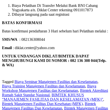
Biaya Pelatihan Di Transfer Melalui Bank BNI Cabang
Yogyakarta a/n. Diklat Center rekening 0911017873
Dibayar langsung pada saat registrasi
BATAS KONFIRMASI
Batas konfirmasi pendaftaran 3 Hari sebelum hari Pelatihan melalui :
SMS/WA
: 082136308044
Email
: diklat.center@yahoo.com
UNTUK UNDANGAN DIKLAT/BIMTEK DAPAT
MENGHUBUNGI KAMI DI NOMOR : 082 136 308 044(Telp.
& WA)
Tagged
Biaya Seminar Manajemen Fasilitas dan Keselamatan
,
Biaya Training Manajemen Fasilitas dan Keselamatan
,
Biaya
Workshop Manajemen Fasilitas dan Keselamatan
,
Bimtek Akreditasi
Rumah Sakit Standar Nasional
,
BIMTEK KHUSUS
“MANAJEMEN FASILITAS DAN KESELAMATAN (MFK)”
,
Bimtek Manajemen Fasilitas Dan Kesehatan (MFK)
,
Bimtek
Manajemen Fasilitas Dan Keselamatan
,
Bimtek Manajemen Fasilitas