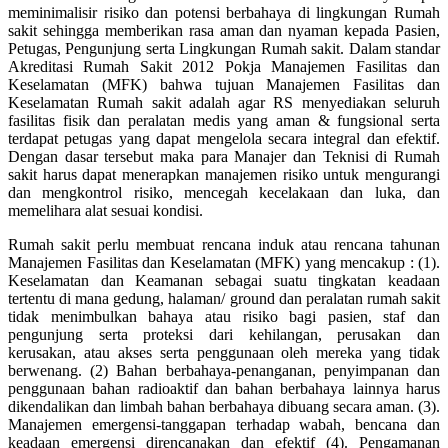
meminimalisir risiko dan potensi berbahaya di lingkungan Rumah
sakit sehingga memberikan rasa aman dan nyaman kepada Pasien,
Petugas, Pengunjung serta Lingkungan Rumah sakit. Dalam standar
Akreditasi Rumah Sakit 2012 Pokja Manajemen Fasilitas dan
Keselamatan (MFK) bahwa tujuan Manajemen Fasilitas dan
Keselamatan Rumah sakit adalah agar RS menyediakan seluruh
fasilitas fisik dan peralatan medis yang aman & fungsional serta
terdapat petugas yang dapat mengelola secara integral dan efektif.
Dengan dasar tersebut maka para Manajer dan Teknisi di Rumah
sakit harus dapat menerapkan manajemen risiko untuk mengurangi
dan mengkontrol risiko, mencegah kecelakaan dan luka, dan
memelihara alat sesuai kondisi.
Rumah sakit perlu membuat rencana induk atau rencana tahunan
Manajemen Fasilitas dan Keselamatan (MFK) yang mencakup : (1).
Keselamatan dan Keamanan sebagai suatu tingkatan keadaan
tertentu di mana gedung, halaman/ ground dan peralatan rumah sakit
tidak menimbulkan bahaya atau risiko bagi pasien, staf dan
pengunjung serta proteksi dari kehilangan, perusakan dan
kerusakan, atau akses serta penggunaan oleh mereka yang tidak
berwenang. (2) Bahan berbahaya-penanganan, penyimpanan dan
penggunaan bahan radioaktif dan bahan berbahaya lainnya harus
dikendalikan dan limbah bahan berbahaya dibuang secara aman. (3).
Manajemen emergensi-tanggapan terhadap wabah, bencana dan
keadaan emergensi direncanakan dan efektif (4). Pengamanan