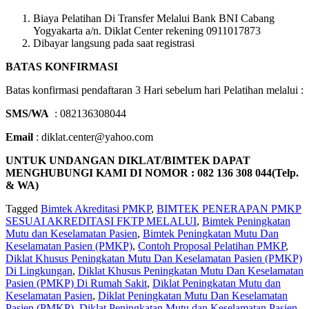
Biaya Pelatihan Di Transfer Melalui Bank BNI Cabang
Yogyakarta a/n. Diklat Center rekening 0911017873
Dibayar langsung pada saat registrasi
BATAS KONFIRMASI
Batas konfirmasi pendaftaran 3 Hari sebelum hari Pelatihan melalui :
SMS/WA
: 082136308044
Email
: diklat.center@yahoo.com
UNTUK UNDANGAN DIKLAT/BIMTEK DAPAT
MENGHUBUNGI KAMI DI NOMOR : 082 136 308 044(Telp.
& WA)
Tagged
Bimtek Akreditasi PMKP
,
BIMTEK PENERAPAN PMKP
SESUAI AKREDITASI FKTP MELALUI
,
Bimtek Peningkatan
Mutu dan Keselamatan Pasien
,
Bimtek Peningkatan Mutu Dan
Keselamatan Pasien (PMKP)
,
Contoh Proposal Pelatihan PMKP
,
Diklat Khusus Peningkatan Mutu Dan Keselamatan Pasien (PMKP)
Di Lingkungan
,
Diklat Khusus Peningkatan Mutu Dan Keselamatan
Pasien (PMKP) Di Rumah Sakit
,
Diklat Peningkatan Mutu dan
Keselamatan Pasien
,
Diklat Peningkatan Mutu Dan Keselamatan
Pasien (PMKP)
,
Diklat Peningkatan Mutu dan Keselamatan Pasien