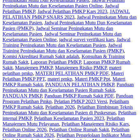
Peningkatan Mutu Dan Keselamatan Pasien
,
Jadwal Pelatihan
Peningkatan Mutu dan Keselamatan Pasien Online
,
Jadwal
Pelatihan PMKP
,
Jadwal Pelatihan PMKP Kars 2023
,
JADWAL
PELATIHAN PMKP SNARS 2023
,
Jadwal Peningkatan Mutu dan
Keselamatan Pasien
,
Jadwal Peningkatan Mutu Dan Keselamatan
Pasien (PMKP)
,
Jadwal Seminar Peningkatan Mutu dan
Keselamatan Pasien
,
Jadwal Seminar Peningkatan Mutu dan
Keselamatan Pasien Online
,
jadwal survei verifikasi kars
,
Jadwal
Training Peningkatan Mutu dan Keselamatan Pasien
,
Jadwal
Training Peningkatan Mutu dan Keselamatan Pasien (PMKP)
,
Komisi Akreditasi Rumah Sakit adalah
,
Konsultan & Training
Rumah Sakit
,
Laporan Pelatihan PMKP
,
Laporan PMKP Rumah
Sakit
,
Manajemen PMKP
,
Manajemen Risiko PMKP
,
materi
pelatihan pmkp
,
MATERI PELATIHAN PMKP PDF
,
Materi
Pelatihan PMKP PPT
,
materi pmkp
,
Materi PMKP Ppt
,
Materi
PMKP Rumah Sakit
,
PANDUAN PELATIHAN PMKP
,
Panduan
Peningkatan Mutu dan Keselamatan Pasien Rumah Sakit
,
PANDUAN PMKP
,
Panduan PMKP Rumah Sakit PDF
,
Panduan
Program Pelatihan Pmkp
,
Pelatian PMKP 2023 Versi
,
Pelatiham
PMKP Rumah Sakit
,
Pelatihan 2026
,
Pelatihan Bimbingan Teknis
Peningkatan Mutu dan Keselamatan Pasien di Puskesmas
,
Pelatihan
internal PMKP
,
Pelatihan Keselamatan Pasien 2023
,
Pelatihan
Manajemen Mutu Pelayanan
,
Pelatihan Manajemen Risiko Kars
,
Pelatihan Online 2026
,
Pelatihan Online Rumah Sakit
,
Pelatihan
Online Rumah Sakit 2026
,
Pelatihan Pengelolaan Indikator Mutu