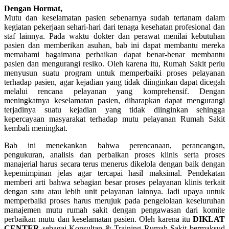
Dengan Hormat,
Mutu dan keselamatan pasien sebenarnya sudah tertanam dalam
kegiatan pekerjaan sehari-hari dari tenaga kesehatan profesional dan
staf lainnya. Pada waktu dokter dan perawat menilai kebutuhan
pasien dan memberikan asuhan, bab ini dapat membantu mereka
memahami bagaimana perbaikan dapat benar-benar membantu
pasien dan mengurangi resiko. Oleh karena itu, Rumah Sakit perlu
menyusun suatu program untuk memperbaiki proses pelayanan
terhadap pasien, agar kejadian yang tidak diinginkan dapat dicegah
melalui rencana pelayanan yang komprehensif. Dengan
meningkatnya keselamatan pasien, diharapkan dapat mengurangi
terjadinya suatu kejadian yang tidak diinginkan sehingga
kepercayaan masyarakat terhadap mutu pelayanan Rumah Sakit
kembali meningkat.
Bab ini menekankan bahwa perencanaan, perancangan,
pengukuran, analisis dan perbaikan proses klinis serta proses
manajerial harus secara terus menerus dikelola dengan baik dengan
kepemimpinan jelas agar tercapai hasil maksimal. Pendekatan
memberi arti bahwa sebagian besar proses pelayanan klinis terkait
dengan satu atau lebih unit pelayanan lainnya. Jadi upaya untuk
memperbaiki proses harus merujuk pada pengelolaan keseluruhan
manajemen mutu rumah sakit dengan pengawasan dari komite
perbaikan mutu dan keselamatan pasien. Oleh karena itu
DIKLAT
CENTER
sebagai Konsultan & Training Rumah Sakit bermaksud