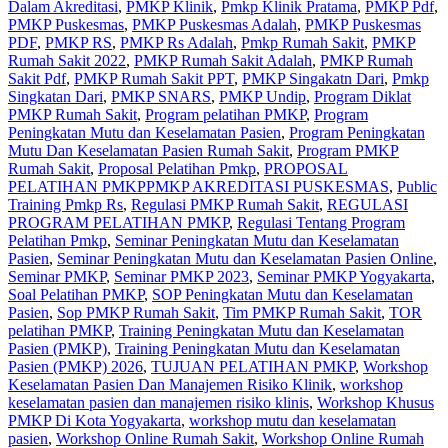
Dalam Akreditasi
,
PMKP Klinik
,
Pmkp Klinik Pratama
,
PMKP Pdf
,
PMKP Puskesmas
,
PMKP Puskesmas Adalah
,
PMKP Puskesmas
PDF
,
PMKP RS
,
PMKP Rs Adalah
,
Pmkp Rumah Sakit
,
PMKP
Rumah Sakit 2022
,
PMKP Rumah Sakit Adalah
,
PMKP Rumah
Sakit Pdf
,
PMKP Rumah Sakit PPT
,
PMKP Singakatn Dari
,
Pmkp
Singkatan Dari
,
PMKP SNARS
,
PMKP Undip
,
Program Diklat
PMKP Rumah Sakit
,
Program pelatihan PMKP
,
Program
Peningkatan Mutu dan Keselamatan Pasien
,
Program Peningkatan
Mutu Dan Keselamatan Pasien Rumah Sakit
,
Program PMKP
Rumah Sakit
,
Proposal Pelatihan Pmkp
,
PROPOSAL
PELATIHAN PMKPPMKP AKREDITASI PUSKESMAS
,
Public
Training Pmkp Rs
,
Regulasi PMKP Rumah Sakit
,
REGULASI
PROGRAM PELATIHAN PMKP
,
Regulasi Tentang Program
Pelatihan Pmkp
,
Seminar Peningkatan Mutu dan Keselamatan
Pasien
,
Seminar Peningkatan Mutu dan Keselamatan Pasien Online
,
Seminar PMKP
,
Seminar PMKP 2023
,
Seminar PMKP Yogyakarta
,
Soal Pelatihan PMKP
,
SOP Peningkatan Mutu dan Keselamatan
Pasien
,
Sop PMKP Rumah Sakit
,
Tim PMKP Rumah Sakit
,
TOR
pelatihan PMKP
,
Training Peningkatan Mutu dan Keselamatan
Pasien (PMKP)
,
Training Peningkatan Mutu dan Keselamatan
Pasien (PMKP) 2026
,
TUJUAN PELATIHAN PMKP
,
Workshop
Keselamatan Pasien Dan Manajemen Risiko Klinik
,
workshop
keselamatan pasien dan manajemen risiko klinis
,
Workshop Khusus
PMKP Di Kota Yogyakarta
,
workshop mutu dan keselamatan
pasien
,
Workshop Online Rumah Sakit
,
Workshop Online Rumah