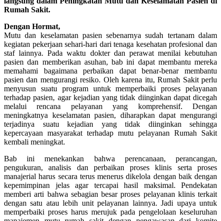
langsung dalam Peningkatan Mutu dan Keselamatan Pasien di
Rumah Sakit.
Dengan Hormat,
Mutu dan keselamatan pasien sebenarnya sudah tertanam dalam
kegiatan pekerjaan sehari-hari dari tenaga kesehatan profesional dan
staf lainnya. Pada waktu dokter dan perawat menilai kebutuhan
pasien dan memberikan asuhan, bab ini dapat membantu mereka
memahami bagaimana perbaikan dapat benar-benar membantu
pasien dan mengurangi resiko. Oleh karena itu, Rumah Sakit perlu
menyusun suatu program untuk memperbaiki proses pelayanan
terhadap pasien, agar kejadian yang tidak diinginkan dapat dicegah
melalui rencana pelayanan yang komprehensif. Dengan
meningkatnya keselamatan pasien, diharapkan dapat mengurangi
terjadinya suatu kejadian yang tidak diinginkan sehingga
kepercayaan masyarakat terhadap mutu pelayanan Rumah Sakit
kembali meningkat.
Bab ini menekankan bahwa perencanaan, perancangan,
pengukuran, analisis dan perbaikan proses klinis serta proses
manajerial harus secara terus menerus dikelola dengan baik dengan
kepemimpinan jelas agar tercapai hasil maksimal. Pendekatan
memberi arti bahwa sebagian besar proses pelayanan klinis terkait
dengan satu atau lebih unit pelayanan lainnya. Jadi upaya untuk
memperbaiki proses harus merujuk pada pengelolaan keseluruhan
manajemen mutu rumah sakit dengan pengawasan dari komite