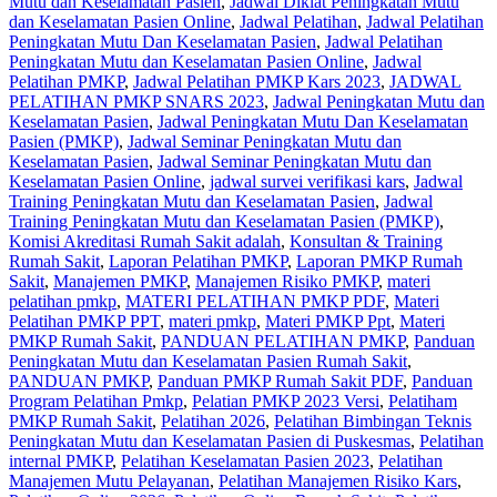
Mutu dan Keselamatan Pasien
,
Jadwal Diklat Peningkatan Mutu
dan Keselamatan Pasien Online
,
Jadwal Pelatihan
,
Jadwal Pelatihan
Peningkatan Mutu Dan Keselamatan Pasien
,
Jadwal Pelatihan
Peningkatan Mutu dan Keselamatan Pasien Online
,
Jadwal
Pelatihan PMKP
,
Jadwal Pelatihan PMKP Kars 2023
,
JADWAL
PELATIHAN PMKP SNARS 2023
,
Jadwal Peningkatan Mutu dan
Keselamatan Pasien
,
Jadwal Peningkatan Mutu Dan Keselamatan
Pasien (PMKP)
,
Jadwal Seminar Peningkatan Mutu dan
Keselamatan Pasien
,
Jadwal Seminar Peningkatan Mutu dan
Keselamatan Pasien Online
,
jadwal survei verifikasi kars
,
Jadwal
Training Peningkatan Mutu dan Keselamatan Pasien
,
Jadwal
Training Peningkatan Mutu dan Keselamatan Pasien (PMKP)
,
Komisi Akreditasi Rumah Sakit adalah
,
Konsultan & Training
Rumah Sakit
,
Laporan Pelatihan PMKP
,
Laporan PMKP Rumah
Sakit
,
Manajemen PMKP
,
Manajemen Risiko PMKP
,
materi
pelatihan pmkp
,
MATERI PELATIHAN PMKP PDF
,
Materi
Pelatihan PMKP PPT
,
materi pmkp
,
Materi PMKP Ppt
,
Materi
PMKP Rumah Sakit
,
PANDUAN PELATIHAN PMKP
,
Panduan
Peningkatan Mutu dan Keselamatan Pasien Rumah Sakit
,
PANDUAN PMKP
,
Panduan PMKP Rumah Sakit PDF
,
Panduan
Program Pelatihan Pmkp
,
Pelatian PMKP 2023 Versi
,
Pelatiham
PMKP Rumah Sakit
,
Pelatihan 2026
,
Pelatihan Bimbingan Teknis
Peningkatan Mutu dan Keselamatan Pasien di Puskesmas
,
Pelatihan
internal PMKP
,
Pelatihan Keselamatan Pasien 2023
,
Pelatihan
Manajemen Mutu Pelayanan
,
Pelatihan Manajemen Risiko Kars
,