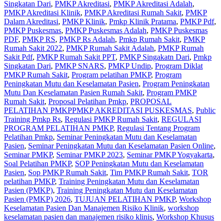
Singkatan Dari
,
PMKP Akreditasi
,
PMKP Akreditasi Adalah
,
PMKP Akreditasi Klinik
,
PMKP Akreditasi Rumah Sakit
,
PMKP
Dalam Akreditasi
,
PMKP Klinik
,
Pmkp Klinik Pratama
,
PMKP Pdf
,
PMKP Puskesmas
,
PMKP Puskesmas Adalah
,
PMKP Puskesmas
PDF
,
PMKP RS
,
PMKP Rs Adalah
,
Pmkp Rumah Sakit
,
PMKP
Rumah Sakit 2022
,
PMKP Rumah Sakit Adalah
,
PMKP Rumah
Sakit Pdf
,
PMKP Rumah Sakit PPT
,
PMKP Singakatn Dari
,
Pmkp
Singkatan Dari
,
PMKP SNARS
,
PMKP Undip
,
Program Diklat
PMKP Rumah Sakit
,
Program pelatihan PMKP
,
Program
Peningkatan Mutu dan Keselamatan Pasien
,
Program Peningkatan
Mutu Dan Keselamatan Pasien Rumah Sakit
,
Program PMKP
Rumah Sakit
,
Proposal Pelatihan Pmkp
,
PROPOSAL
PELATIHAN PMKPPMKP AKREDITASI PUSKESMAS
,
Public
Training Pmkp Rs
,
Regulasi PMKP Rumah Sakit
,
REGULASI
PROGRAM PELATIHAN PMKP
,
Regulasi Tentang Program
Pelatihan Pmkp
,
Seminar Peningkatan Mutu dan Keselamatan
Pasien
,
Seminar Peningkatan Mutu dan Keselamatan Pasien Online
,
Seminar PMKP
,
Seminar PMKP 2023
,
Seminar PMKP Yogyakarta
,
Soal Pelatihan PMKP
,
SOP Peningkatan Mutu dan Keselamatan
Pasien
,
Sop PMKP Rumah Sakit
,
Tim PMKP Rumah Sakit
,
TOR
pelatihan PMKP
,
Training Peningkatan Mutu dan Keselamatan
Pasien (PMKP)
,
Training Peningkatan Mutu dan Keselamatan
Pasien (PMKP) 2026
,
TUJUAN PELATIHAN PMKP
,
Workshop
Keselamatan Pasien Dan Manajemen Risiko Klinik
,
workshop
keselamatan pasien dan manajemen risiko klinis
,
Workshop Khusus