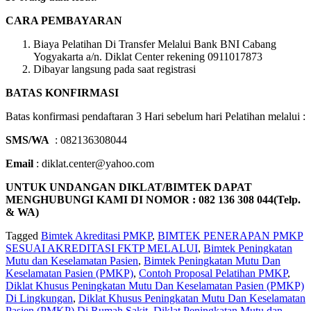
CARA PEMBAYARAN
Biaya Pelatihan Di Transfer Melalui Bank BNI Cabang
Yogyakarta a/n. Diklat Center rekening 0911017873
Dibayar langsung pada saat registrasi
BATAS KONFIRMASI
Batas konfirmasi pendaftaran 3 Hari sebelum hari Pelatihan melalui :
SMS/WA
: 082136308044
Email
: diklat.center@yahoo.com
UNTUK UNDANGAN DIKLAT/BIMTEK DAPAT
MENGHUBUNGI KAMI DI NOMOR : 082 136 308 044(Telp.
& WA)
Tagged
Bimtek Akreditasi PMKP
,
BIMTEK PENERAPAN PMKP
SESUAI AKREDITASI FKTP MELALUI
,
Bimtek Peningkatan
Mutu dan Keselamatan Pasien
,
Bimtek Peningkatan Mutu Dan
Keselamatan Pasien (PMKP)
,
Contoh Proposal Pelatihan PMKP
,
Diklat Khusus Peningkatan Mutu Dan Keselamatan Pasien (PMKP)
Di Lingkungan
,
Diklat Khusus Peningkatan Mutu Dan Keselamatan
Pasien (PMKP) Di Rumah Sakit
,
Diklat Peningkatan Mutu dan