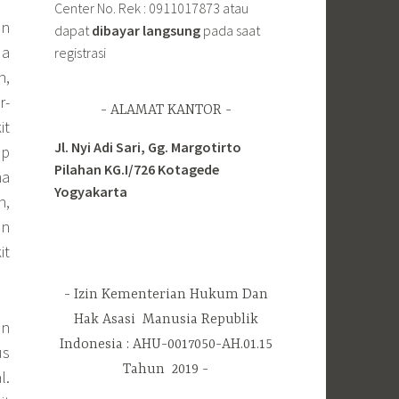
Center No. Rek : 0911017873 atau
an
dapat
dibayar langsung
pada saat
da
registrasi
n,
r-
ALAMAT KANTOR
it
Jl. Nyi Adi Sari, Gg. Margotirto
ap
Pilahan KG.I/726 Kotagede
na
Yogyakarta
n,
an
it
Izin Kementerian Hukum Dan
Hak Asasi Manusia Republik
an
Indonesia : AHU-0017050-AH.01.15
us
Tahun 2019
l.