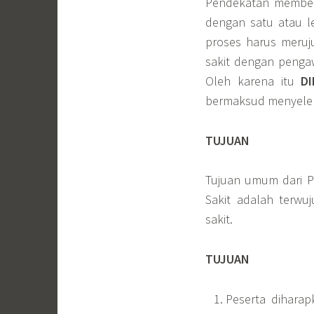
Pendekatan memberi 
dengan satu atau l
proses harus meru
sakit dengan penga
Oleh karena itu
D
bermaksud menyeleng
TUJUAN
Tujuan umum dari P
Sakit adalah terw
sakit.
TUJUAN
Peserta dihara