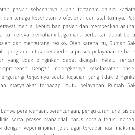
tan pasien sebenarnya sudah tertanam dalam kegiat
ri dari tenaga kesehatan profesional dan staf lainnya. Pa
erawat menilai kebutuhan pasien dan memberikan asuha
bantu mereka memahami bagaimana perbaikan dapat bena
ien dan mengurangi resiko. Oleh karena itu, Rumah Sak
tu program untuk memperbaiki proses pelayanan terhad
ian yang tidak diinginkan dapat dicegah melalui renca
mprehensif. Dengan meningkatnya keselamatan pasie
engurangi terjadinya suatu kejadian yang tidak diingink
yaan masyarakat terhadap mutu pelayanan Rumah Sak
 bahwa perencanaan, perancangan, pengukuran, analisis d
linis serta proses manajerial harus secara terus mener
k dengan kepemimpinan jelas agar tercapai hasil maksima