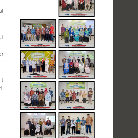
al
at
or
ah
it
di