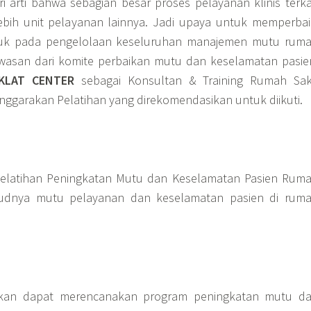
arti bahwa sebagian besar proses pelayanan klinis terka
ebih unit pelayanan lainnya. Jadi upaya untuk memperbai
juk pada pengelolaan keseluruhan manajemen mutu rum
wasan dari komite perbaikan mutu dan keselamatan pasie
IKLAT CENTER
sebagai Konsultan & Training Rumah Sak
garakan Pelatihan yang direkomendasikan untuk diikuti.
elatihan Peningkatan Mutu dan Keselamatan Pasien Rum
ujudnya mutu pelayanan dan keselamatan pasien di rum
pkan dapat merencanakan program peningkatan mutu d