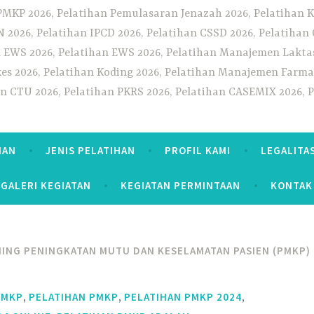
PMKP 2026, Pelatihan Pemulasaran Jenazah 2026, Pelatihan K
CN 2026, Pelatihan IPCD 2026, Pelatihan CSSD 2026, Pelatiha
 EWS 2026, Pelatihan EWS 2026, Pelatihan Manajemen Laktas
kes 2026, Pelatihan Koding 2026, Pelatihan Manajemen Farmas
han CTU 2026, Pelatihan PKRS 2026, Pelatihan CASEMIX 2026, 
HAN
JENIS PELATIHAN
PROFIL KAMI
LEGALITA
GALERI KEGIATAN
KEGIATAN PERMINTAAN
KONTAK
NING PENINGKATAN MUTU DAN KESELAMATAN PASIEN (PMKP)
,
,
,
PMKP
PELATIHAN PMKP
PELATIHAN PMKP 2024