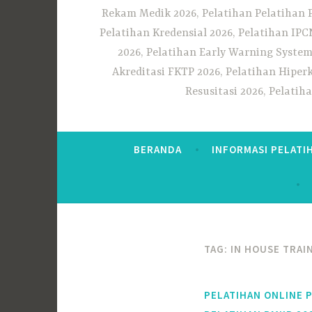
Rekam Medik 2026, Pelatihan Pelatihan 
Pelatihan Kredensial 2026, Pelatihan IP
2026, Pelatihan Early Warning System
Akreditasi FKTP 2026, Pelatihan Hiper
Resusitasi 2026, Pelati
BERANDA
INFORMASI PELATI
TAG:
IN HOUSE TRAI
PELATIHAN ONLINE 