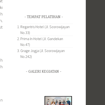
it
ki
ah
TEMPAT PELATIHAN
n.
it
Regantris Hotel (Jl. Sosrowijayan
No.33)
Prima In Hotel (Jl. Gandekan
No.47)
Grage Jogja (Jl. Sosrowijayan
No.242)
ah
ah
GALERI KEGIATAN
an