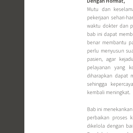
Dengan Hormat,
Mutu dan keselama
pekerjaan sehari-ha
waktu dokter dan p
bab ini dapat mem
benar membantu pas
perlu menyusun sua
pasien, agar kejad
pelayanan yang ko
diharapkan dapat m
sehingga keperca
kembali meningkat.
Bab ini menekankan
perbaikan proses k
dikelola dengan bai