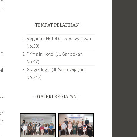
ah
ah
TEMPAT PELATIHAN
Regantris Hotel (Jl. Sosrowijayan
No.33)
an
Prima In Hotel (Jl. Gandekan
No.47)
al
Grage Jogja (Jl. Sosrowijayan
No.242)
at
GALERI KEGIATAN
or
ah