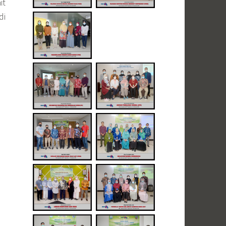
it
di