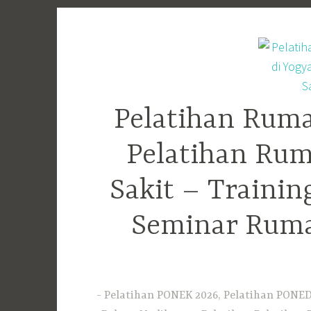
Skip
to
content
Pelatihan Ruma
Pelatihan Rum
Sakit – Traini
Seminar Ruma
Pelatihan PONEK 2026, Pelatihan PONED 