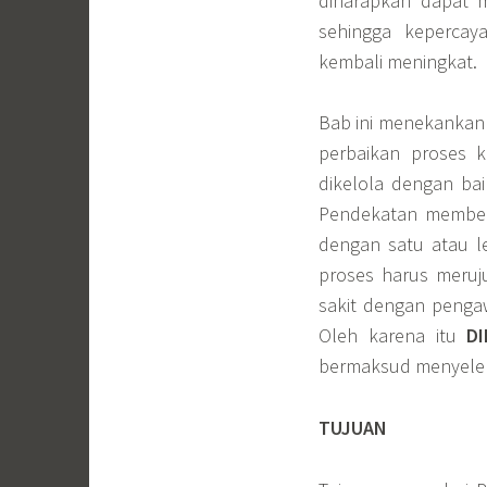
diharapkan dapat m
sehingga keperca
kembali meningkat.
Bab ini menekankan
perbaikan proses k
dikelola dengan bai
Pendekatan memberi 
dengan satu atau l
proses harus meru
sakit dengan penga
Oleh karena itu
D
bermaksud menyeleng
TUJUAN