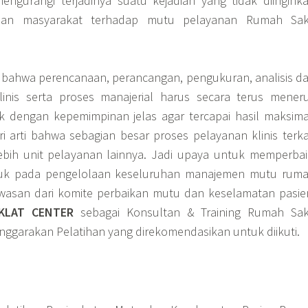
engurangi terjadinya suatu kejadian yang tidak diingink
yaan masyarakat terhadap mutu pelayanan Rumah Sak
 bahwa perencanaan, perancangan, pengukuran, analisis d
linis serta proses manajerial harus secara terus mener
k dengan kepemimpinan jelas agar tercapai hasil maksima
arti bahwa sebagian besar proses pelayanan klinis terka
ebih unit pelayanan lainnya. Jadi upaya untuk memperbai
juk pada pengelolaan keseluruhan manajemen mutu rum
wasan dari komite perbaikan mutu dan keselamatan pasie
IKLAT CENTER
sebagai Konsultan & Training Rumah Sak
garakan Pelatihan yang direkomendasikan untuk diikuti.