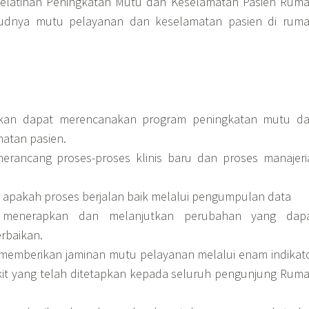
elatihan Peningkatan Mutu dan Keselamatan Pasien Rum
ujudnya mutu pelayanan dan keselamatan pasien di rum
pkan dapat merencanakan program peningkatan mutu d
atan pasien.
erancang proses-proses klinis baru dan proses manajeri
apakah proses berjalan baik melalui pengumpulan data
 menerapkan dan melanjutkan perubahan yang dap
rbaikan.
emberikan jaminan mutu pelayanan melalui enam indikat
t yang telah ditetapkan kepada seluruh pengunjung Rum