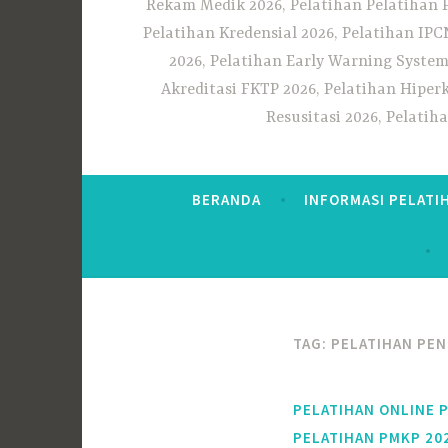
Rekam Medik 2026, Pelatihan Pelatihan 
Pelatihan Kredensial 2026, Pelatihan IP
2026, Pelatihan Early Warning System
Akreditasi FKTP 2026, Pelatihan Hiper
Resusitasi 2026, Pelati
BERANDA
INFORMASI PELATI
TAG:
PELATIHAN PEN
PELATIHAN ONLINE 
PELATIHAN PMKP 20