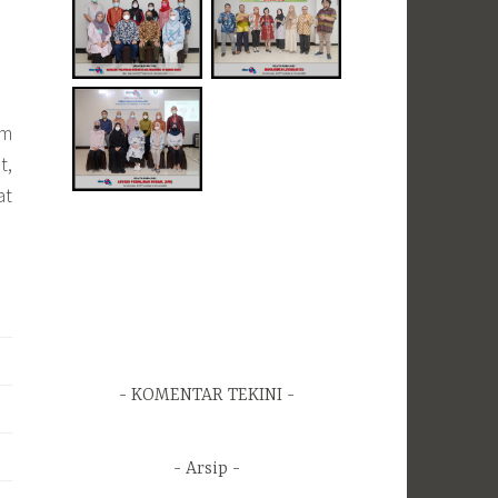
um
t,
at
KOMENTAR TEKINI
Arsip