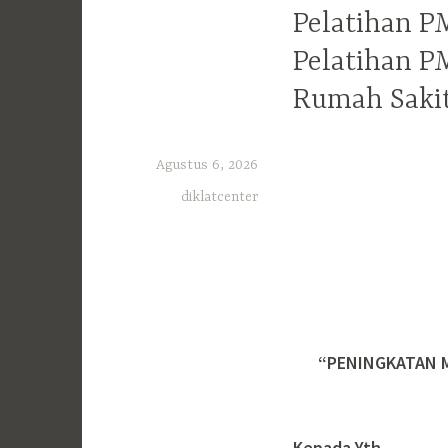
Pelatihan P
Pelatihan P
Rumah Sakit
Agustus 6, 2026
diklatcenter
“PENINGKATAN M
Kepada Yth.