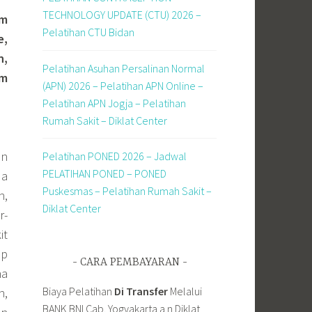
TECHNOLOGY UPDATE (CTU) 2026 –
am
Pelatihan CTU Bidan
e,
n,
Pelatihan Asuhan Persalinan Normal
am
(APN) 2026 – Pelatihan APN Online –
Pelatihan APN Jogja – Pelatihan
Rumah Sakit – Diklat Center
an
Pelatihan PONED 2026 – Jadwal
PELATIHAN PONED – PONED
da
Puskesmas – Pelatihan Rumah Sakit –
n,
Diklat Center
r-
it
ap
CARA PEMBAYARAN
na
Biaya Pelatihan
Di Transfer
Melalui
n,
BANK BNI Cab. Yogyakarta a.n Diklat