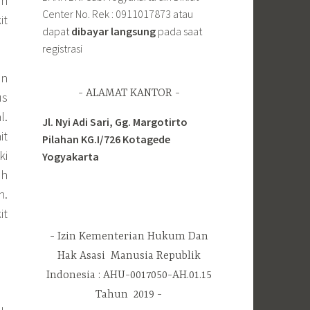
an
Center No. Rek : 0911017873 atau
it
dapat
dibayar langsung
pada saat
registrasi
an
ALAMAT KANTOR
us
l.
Jl. Nyi Adi Sari, Gg. Margotirto
it
Pilahan KG.I/726 Kotagede
ki
Yogyakarta
ah
n.
it
Izin Kementerian Hukum Dan
Hak Asasi Manusia Republik
Indonesia : AHU-0017050-AH.01.15
Tahun 2019