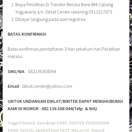
Biaya Pelatihan Di Transfer Melalui Bank BNI Cabang
Yogyakarta a/n. Diklat Center rekening 0911017873
Dibayar langsung pada saat registrasi
BATAS KONFIRMASI
Batas konfirmasi pendaftaran 3 Hari sebelum hari Pelatihan
melalui :
SMS/WA
: 082136308044
Email
: diklat.center@yahoo.com
UNTUK UNDANGAN DIKLAT/BIMTEK DAPAT MENGHUBUNGI
KAMI DI NOMOR : 082 136 308 044(Telp. & WA)
Tagged
Bimtek Akreditasi PMKP
,
BIMTEK PENERAPAN
PMKP SESUAI AKREDITASI FKTP MELALUI
,
Bimtek