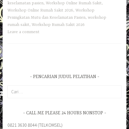
keselamatan pasien
,
Workshop Online Rumah Sakit
,
Workshop Online Rumah Sakit 2026
,
Workshop
Peningkatan Mutu dan Keselamatan Pasien
,
workshop
rumah sakit
,
Workshop Rumah Sakit 2026
Leave a comment
PENCARIAN JUDUL PELATIHAN
Cari
untuk:
CALL ME PLEASE 24 HOURS NONSTOP
0821 3630 8044 (TELKOMSEL)