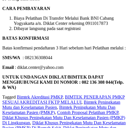
CARA PEMBAYARAN
Biaya Pelatihan Di Transfer Melalui Bank BNI Cabang
Yogyakarta a/n. Diklat Center rekening 0911017873
Dibayar langsung pada saat registrasi
BATAS KONFIRMASI
Batas konfirmasi pendaftaran 3 Hari sebelum hari Pelatihan melalui :
SMS/WA
: 082136308044
Email
: diklat.center@yahoo.com
UNTUK UNDANGAN DIKLAT/BIMTEK DAPAT
MENGHUBUNGI KAMI DI NOMOR : 082 136 308 044(Telp.
& WA)
Tagged
Bimtek Akreditasi PMKP
,
BIMTEK PENERAPAN PMKP
SESUAI AKREDITASI FKTP MELALUI
,
Bimtek Peningkatan
Mutu dan Keselamatan Pasien
,
Bimtek Peningkatan Mutu Dan
Keselamatan Pasien (PMKP)
,
Contoh Proposal Pelatihan PMKP
,
Diklat Khusus Peningkatan Mutu Dan Keselamatan Pasien (PMKP)
Di Lingkungan
,
Diklat Khusus Peningkatan Mutu Dan Keselamatan
Pasien (PMKP) Di Rumah Sakit
,
Diklat Peningkatan Mutu dan