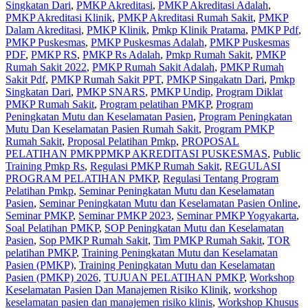
Singkatan Dari
,
PMKP Akreditasi
,
PMKP Akreditasi Adalah
,
PMKP Akreditasi Klinik
,
PMKP Akreditasi Rumah Sakit
,
PMKP
Dalam Akreditasi
,
PMKP Klinik
,
Pmkp Klinik Pratama
,
PMKP Pdf
,
PMKP Puskesmas
,
PMKP Puskesmas Adalah
,
PMKP Puskesmas
PDF
,
PMKP RS
,
PMKP Rs Adalah
,
Pmkp Rumah Sakit
,
PMKP
Rumah Sakit 2022
,
PMKP Rumah Sakit Adalah
,
PMKP Rumah
Sakit Pdf
,
PMKP Rumah Sakit PPT
,
PMKP Singakatn Dari
,
Pmkp
Singkatan Dari
,
PMKP SNARS
,
PMKP Undip
,
Program Diklat
PMKP Rumah Sakit
,
Program pelatihan PMKP
,
Program
Peningkatan Mutu dan Keselamatan Pasien
,
Program Peningkatan
Mutu Dan Keselamatan Pasien Rumah Sakit
,
Program PMKP
Rumah Sakit
,
Proposal Pelatihan Pmkp
,
PROPOSAL
PELATIHAN PMKPPMKP AKREDITASI PUSKESMAS
,
Public
Training Pmkp Rs
,
Regulasi PMKP Rumah Sakit
,
REGULASI
PROGRAM PELATIHAN PMKP
,
Regulasi Tentang Program
Pelatihan Pmkp
,
Seminar Peningkatan Mutu dan Keselamatan
Pasien
,
Seminar Peningkatan Mutu dan Keselamatan Pasien Online
,
Seminar PMKP
,
Seminar PMKP 2023
,
Seminar PMKP Yogyakarta
,
Soal Pelatihan PMKP
,
SOP Peningkatan Mutu dan Keselamatan
Pasien
,
Sop PMKP Rumah Sakit
,
Tim PMKP Rumah Sakit
,
TOR
pelatihan PMKP
,
Training Peningkatan Mutu dan Keselamatan
Pasien (PMKP)
,
Training Peningkatan Mutu dan Keselamatan
Pasien (PMKP) 2026
,
TUJUAN PELATIHAN PMKP
,
Workshop
Keselamatan Pasien Dan Manajemen Risiko Klinik
,
workshop
keselamatan pasien dan manajemen risiko klinis
,
Workshop Khusus