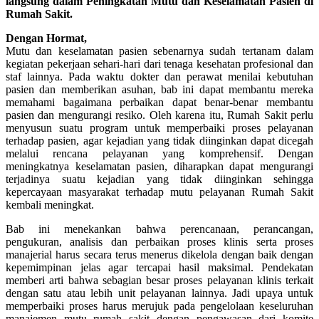
langsung dalam Peningkatan Mutu dan Keselamatan Pasien di
Rumah Sakit.
Dengan Hormat,
Mutu dan keselamatan pasien sebenarnya sudah tertanam dalam
kegiatan pekerjaan sehari-hari dari tenaga kesehatan profesional dan
staf lainnya. Pada waktu dokter dan perawat menilai kebutuhan
pasien dan memberikan asuhan, bab ini dapat membantu mereka
memahami bagaimana perbaikan dapat benar-benar membantu
pasien dan mengurangi resiko. Oleh karena itu, Rumah Sakit perlu
menyusun suatu program untuk memperbaiki proses pelayanan
terhadap pasien, agar kejadian yang tidak diinginkan dapat dicegah
melalui rencana pelayanan yang komprehensif. Dengan
meningkatnya keselamatan pasien, diharapkan dapat mengurangi
terjadinya suatu kejadian yang tidak diinginkan sehingga
kepercayaan masyarakat terhadap mutu pelayanan Rumah Sakit
kembali meningkat.
Bab ini menekankan bahwa perencanaan, perancangan,
pengukuran, analisis dan perbaikan proses klinis serta proses
manajerial harus secara terus menerus dikelola dengan baik dengan
kepemimpinan jelas agar tercapai hasil maksimal. Pendekatan
memberi arti bahwa sebagian besar proses pelayanan klinis terkait
dengan satu atau lebih unit pelayanan lainnya. Jadi upaya untuk
memperbaiki proses harus merujuk pada pengelolaan keseluruhan
manajemen mutu rumah sakit dengan pengawasan dari komite