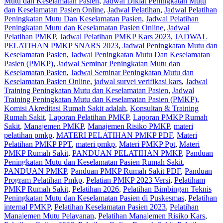
Mutu dan Keselamatan Pasien
,
Jadwal Diklat Peningkatan Mutu
dan Keselamatan Pasien Online
,
Jadwal Pelatihan
,
Jadwal Pelatihan
Peningkatan Mutu Dan Keselamatan Pasien
,
Jadwal Pelatihan
Peningkatan Mutu dan Keselamatan Pasien Online
,
Jadwal
Pelatihan PMKP
,
Jadwal Pelatihan PMKP Kars 2023
,
JADWAL
PELATIHAN PMKP SNARS 2023
,
Jadwal Peningkatan Mutu dan
Keselamatan Pasien
,
Jadwal Peningkatan Mutu Dan Keselamatan
Pasien (PMKP)
,
Jadwal Seminar Peningkatan Mutu dan
Keselamatan Pasien
,
Jadwal Seminar Peningkatan Mutu dan
Keselamatan Pasien Online
,
jadwal survei verifikasi kars
,
Jadwal
Training Peningkatan Mutu dan Keselamatan Pasien
,
Jadwal
Training Peningkatan Mutu dan Keselamatan Pasien (PMKP)
,
Komisi Akreditasi Rumah Sakit adalah
,
Konsultan & Training
Rumah Sakit
,
Laporan Pelatihan PMKP
,
Laporan PMKP Rumah
Sakit
,
Manajemen PMKP
,
Manajemen Risiko PMKP
,
materi
pelatihan pmkp
,
MATERI PELATIHAN PMKP PDF
,
Materi
Pelatihan PMKP PPT
,
materi pmkp
,
Materi PMKP Ppt
,
Materi
PMKP Rumah Sakit
,
PANDUAN PELATIHAN PMKP
,
Panduan
Peningkatan Mutu dan Keselamatan Pasien Rumah Sakit
,
PANDUAN PMKP
,
Panduan PMKP Rumah Sakit PDF
,
Panduan
Program Pelatihan Pmkp
,
Pelatian PMKP 2023 Versi
,
Pelatiham
PMKP Rumah Sakit
,
Pelatihan 2026
,
Pelatihan Bimbingan Teknis
Peningkatan Mutu dan Keselamatan Pasien di Puskesmas
,
Pelatihan
internal PMKP
,
Pelatihan Keselamatan Pasien 2023
,
Pelatihan
Manajemen Mutu Pelayanan
,
Pelatihan Manajemen Risiko Kars
,