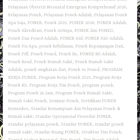
Pelayanan Obstetri Neonatal Emergensi Komprehensif 2026
,
Pelayanan Ponek
,
Pelayanan Ponek Adalah
,
Pelayanan Ponek
Apa Saja
,
PONEK
,
Ponek 2025
,
PONEK 2026
,
PONEK Adalah
,
Ponek Akreditasi
,
Ponek Artinya
,
PONEK dan PONED
,
Ponek Dan Poned Adalah
,
PONEK IGd
,
PONEK IGD Adalah
,
Ponek Itu Apa
,
ponek kebidanan
,
Ponek Kepanjangan Dari
,
Ponek Pdf
,
Ponek Poned
,
Ponek Rs
,
PONEK RS Adalah
,
Ponek Rsud
,
Ponek Rumah Sakit
,
Ponek Rumah Sakit
Adalah
,
ponek singkatan dari
,
Ponek vs Poned
,
PROGRAM
KERJA PONEK
,
Program Kerja Ponek 2025
,
Program Kerja
Ponek RS
,
Program Kerja Tim Ponek
,
program ponek
,
Program Ponek 24 Jam
,
Program Ponek Rumah Sakit
,
Rumah Sakit Ponek
,
Seminar Ponek
,
Sertifikasi PONEK
Kemenkes
,
Standar Kemampuan dan Pelayanan Ponek di
Rumah sakit
,
Standar Operasional Prosedur PONEK
,
standar pelayanan ponek
,
Standar PONEK
,
standar ponek
rumah sakit
,
Standar Ruang PONEK
,
Struktur Tim Ponek
,
Tagged Asuhan Neonatal
,
Tim Ponek
,
Tim Ponek Adalah
,