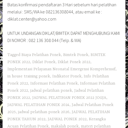
Batas konfirmasi pendaftaran 3 Hari sebelum hari pelatihan
melalui : SMS/WA ke 082136308044, atau email ke :
diklat.center@yahoo.com
UNTUK UNDANGAN DIKLAT/BIMTEK DAPAT MENGHUBUNGI KAMI
DI NOMOR : 082 136 308 044 (Telp. & WA)
Tagged
Biaya Pelatihan Ponek
,
Bimtek Ponek
,
BIMTEK
PONEK 2022
,
Diklat Ponek
,
Diklat Ponek 2022
,
Implementasi Pelayanan Neonatal Emergensi Komprehensif
,
in house training ponek
,
Indikator Ponek
,
Info Pelatihan
Ponek 2022
,
Informasi Pelatihan Ponek
,
Informasi Pelatihan
Ponek 2022
,
jadwal pelatihan ponek
,
Jadwal Pelatihan
PONEK 2022
,
JADWAL PELATIHAN PONEK 2022 JOGJA
,
JADWAL PELATIHAN PONEK 2024
,
Jadwal Pelatihan Ponek
2025
,
jadwal pelatihan ponek 2026
,
JADWAL PELATIHAN
PONEK TAHUN 2022
,
JADWAL PONEK 2022
,
Kerangka
Acuan Pelatihan Ponek
,
makalah ponek
,
materi pelatihan