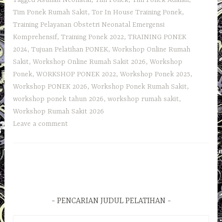
Tim Ponek Rumah Sakit
,
Tor In House Training Ponek
,
Training Pelayanan Obstetri Neonatal Emergensi
Komprehensif
,
Training Ponek 2022
,
TRAINING PONEK
2024
,
Tujuan Pelatihan PONEK
,
Workshop Online Rumah
Sakit
,
Workshop Online Rumah Sakit 2026
,
Workshop
Ponek
,
WORKSHOP PONEK 2022
,
Workshop Ponek 2025
,
Workshop PONEK 2026
,
Workshop Ponek Rumah Sakit
,
workshop ponek tahun 2026
,
workshop rumah sakit
,
Workshop Rumah Sakit 2026
Leave a comment
PENCARIAN JUDUL PELATIHAN
Cari