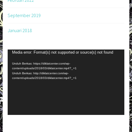
Februari 2022
September 2019
Januari 2018
Pemutar
Media error: Format(s) not supported or source(s) not found
Video
Unduh Berkas: https://diklatcenter.com/wp-
content/uploads/2018/03/diklatcenter.mp4?_=1
Unduh Berkas: http://diklatcenter.com/wp-
content/uploads/2018/03/diklatcenter.mp4?_=1