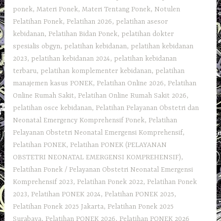
ponek
,
Materi Ponek
,
Materi Tentang Ponek
,
Notulen
Pelatihan Ponek
,
Pelatihan 2026
,
pelatihan asesor
kebidanan
,
Pelatihan Bidan Ponek
,
pelatihan dokter
spesialis obgyn
,
pelatihan kebidanan
,
pelatihan kebidanan
2023
,
pelatihan kebidanan 2024
,
pelatihan kebidanan
terbaru
,
pelatihan komplementer kebidanan
,
pelatihan
manajemen kasus PONEK
,
Pelatihan Online 2026
,
Pelatihan
Online Rumah Sakit
,
Pelatihan Online Rumah Sakit 2026
,
pelatihan osce kebidanan
,
Pelatihan Pelayanan Obstetri dan
Neonatal Emergency Komprehensif Ponek
,
Pelatihan
Pelayanan Obstetri Neonatal Emergensi Komprehensif
,
Pelatihan PONEK
,
Pelatihan PONEK (PELAYANAN
OBSTETRI NEONATAL EMERGENSI KOMPREHENSIF)
,
Pelatihan Ponek / Pelayanan Obstetri Neonatal Emergensi
Komprehensif 2023
,
Pelatihan Ponek 2022
,
Pelatihan Ponek
2023
,
Pelatihan PONEK 2024
,
Pelatihan PONEK 2025
,
Pelatihan Ponek 2025 Jakarta
,
Pelatihan Ponek 2025
Surabaya
,
Pelatihan PONEK 2026
,
Pelatihan PONEK 2026