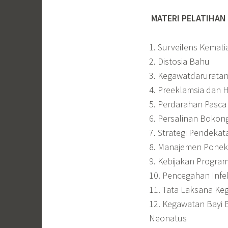
MATERI PELATIHAN
1. Surveilens Kemati
2. Distosia Bahu
3. Kegawatdarurata
4. Preeklamsia dan 
5. Perdarahan Pasca 
6. Persalinan Bokon
7. Strategi Pendekat
8. Manajemen Ponek
9. Kebijakan Progra
10. Pencegahan Infek
11. Tata Laksana Ke
12. Kegawatan Bayi 
Neonatus