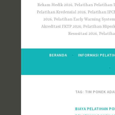
Rekam Medik 2026, Pelatihan Pelatihan 
Pelatihan Kredensial 2026, Pelatihan IP
2026, Pelatihan Early Warning System
Akreditasi FKTP 2026, Pelatihan Hiper
Resusitasi 2026, Pelati
BERANDA
INFORMASI PELATI
TAG:
TIM PONEK ADA
BIAYA PELATIHAN P