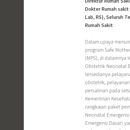
Direktur Rumah Sak
Dokter Rumah sakit
Lab, RS), Seluruh 
Rumah Sakit
Dalam upaya menuru
program Safe Mothe
(MPS), di dalamnya t
Obstetrik Neonatal 
tersedianya pelayana
obstetrik, pelayana
persalinan pada set
Kementrian Keseha
rangkaian paket pem
Neonatal Emergensi
Emergensi Dasar) ya