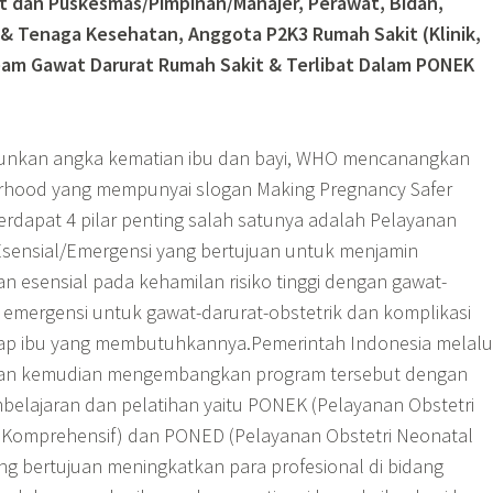
it dan Puskesmas/Pimpinan/Manajer, Perawat, Bidan,
 & Tenaga Kesehatan, Anggota P2K3 Rumah Sakit (Klinik,
Team Gawat Darurat Rumah Sakit & Terlibat Dalam PONEK
nkan angka kematian ibu dan bayi, WHO mencanangkan
rhood yang mempunyai slogan Making Pregnancy Safer
erdapat 4 pilar penting salah satunya adalah Pelayanan
Esensial/Emergensi yang bertujuan untuk menjamin
n esensial pada kehamilan risiko tinggi dengan gawat-
n emergensi untuk gawat-darurat-obstetrik dan komplikasi
iap ibu yang membutuhkannya.Pemerintah Indonesia melalu
tan kemudian mengembangkan program tersebut dengan
belajaran dan pelatihan yaitu PONEK (Pelayanan Obstetri
 Komprehensif) dan PONED (Pelayanan Obstetri Neonatal
ng bertujuan meningkatkan para profesional di bidang