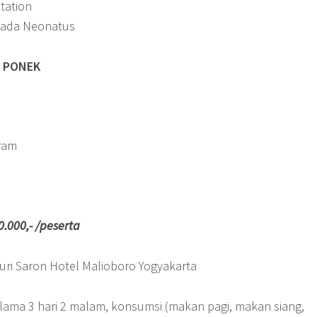
tation
 pada Neonatus
 PONEK
ram
000,- /peserta
uri Saron Hotel Malioboro Yogyakarta
elama 3 hari 2 malam, konsumsi (makan pagi, makan siang,