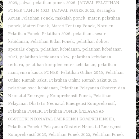
2025
,
jadwal pelatihan ponek 2026
,
JADWAL PELATIHAN
PONEK TAHUN 2022
,
JADWAL PONEK 2022
,
Kerangka
Acuan Pelatihan Ponek
,
makalah ponek
,
materi pelatihan
ponek
,
Materi Ponek
,
Materi Tentang Ponek
,
Notulen
Pelatihan Ponek
,
Pelatihan 2026
,
pelatihan asesor
kebidanan
,
Pelatihan Bidan Ponek
,
pelatihan dokter
spesialis obgyn
,
pelatihan kebidanan
,
pelatihan kebidanan
2023
,
pelatihan kebidanan 2024
,
pelatihan kebidanan
terbaru
,
pelatihan komplementer kebidanan
,
pelatihan
manajemen kasus PONEK
,
Pelatihan Online 2026
,
Pelatihan
Online Rumah Sakit
,
Pelatihan Online Rumah Sakit 2026
,
pelatihan osce kebidanan
,
Pelatihan Pelayanan Obstetri dan
Neonatal Emergency Komprehensif Ponek
,
Pelatihan
Pelayanan Obstetri Neonatal Emergensi Komprehensif
,
Pelatihan PONEK
,
Pelatihan PONEK (PELAYANAN
OBSTETRI NEONATAL EMERGENSI KOMPREHENSIF)
,
Pelatihan Ponek / Pelayanan Obstetri Neonatal Emergensi
Komprehensif 2023
,
Pelatihan Ponek 2022
,
Pelatihan Ponek