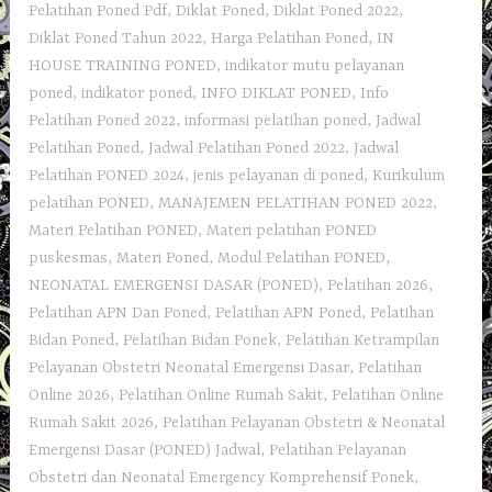
–
Pelatihan Poned Pdf
,
Diklat Poned
,
Diklat Poned 2022
,
PONED
Diklat Poned Tahun 2022
,
Harga Pelatihan Poned
,
IN
Puskesmas
HOUSE TRAINING PONED
,
indikator mutu pelayanan
–
poned
,
indikator poned
,
INFO DIKLAT PONED
,
Info
Pelatihan
Pelatihan Poned 2022
,
informasi pelatihan poned
,
Jadwal
Rumah
Pelatihan Poned
,
Jadwal Pelatihan Poned 2022
,
Jadwal
Sakit
Pelatihan PONED 2024
,
jenis pelayanan di poned
,
Kurikulum
–
pelatihan PONED
,
MANAJEMEN PELATIHAN PONED 2022
,
Diklat
Materi Pelatihan PONED
,
Materi pelatihan PONED
Center”
puskesmas
,
Materi Poned
,
Modul Pelatihan PONED
,
NEONATAL EMERGENSI DASAR (PONED)
,
Pelatihan 2026
,
Pelatihan APN Dan Poned
,
Pelatihan APN Poned
,
Pelatihan
Bidan Poned
,
Pelatihan Bidan Ponek
,
Pelatihan Ketrampilan
Pelayanan Obstetri Neonatal Emergensi Dasar
,
Pelatihan
Online 2026
,
Pelatihan Online Rumah Sakit
,
Pelatihan Online
Rumah Sakit 2026
,
Pelatihan Pelayanan Obstetri & Neonatal
Emergensi Dasar (PONED) Jadwal
,
Pelatihan Pelayanan
Obstetri dan Neonatal Emergency Komprehensif Ponek
,