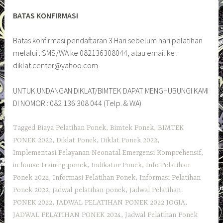
BATAS KONFIRMASI
Batas konfirmasi pendaftaran 3 Hari sebelum hari pelatihan
melalui : SMS/WA ke 082136308044, atau email ke :
diklat.center@yahoo.com
UNTUK UNDANGAN DIKLAT/BIMTEK DAPAT MENGHUBUNGI KAMI
DI NOMOR : 082 136 308 044 (Telp. & WA)
Tagged
Biaya Pelatihan Ponek
,
Bimtek Ponek
,
BIMTEK
PONEK 2022
,
Diklat Ponek
,
Diklat Ponek 2022
,
Implementasi Pelayanan Neonatal Emergensi Komprehensif
,
in house training ponek
,
Indikator Ponek
,
Info Pelatihan
Ponek 2022
,
Informasi Pelatihan Ponek
,
Informasi Pelatihan
Ponek 2022
,
jadwal pelatihan ponek
,
Jadwal Pelatihan
PONEK 2022
,
JADWAL PELATIHAN PONEK 2022 JOGJA
,
JADWAL PELATIHAN PONEK 2024
,
Jadwal Pelatihan Ponek