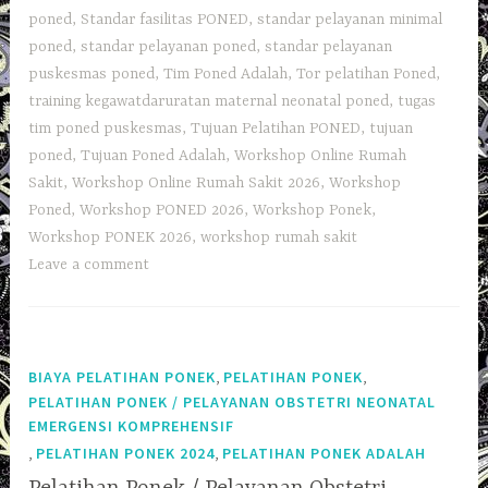
poned
,
Standar fasilitas PONED
,
standar pelayanan minimal
poned
,
standar pelayanan poned
,
standar pelayanan
puskesmas poned
,
Tim Poned Adalah
,
Tor pelatihan Poned
,
training kegawatdaruratan maternal neonatal poned
,
tugas
tim poned puskesmas
,
Tujuan Pelatihan PONED
,
tujuan
poned
,
Tujuan Poned Adalah
,
Workshop Online Rumah
Sakit
,
Workshop Online Rumah Sakit 2026
,
Workshop
Poned
,
Workshop PONED 2026
,
Workshop Ponek
,
Workshop PONEK 2026
,
workshop rumah sakit
Leave a comment
,
,
BIAYA PELATIHAN PONEK
PELATIHAN PONEK
PELATIHAN PONEK / PELAYANAN OBSTETRI NEONATAL
EMERGENSI KOMPREHENSIF
,
,
PELATIHAN PONEK 2024
PELATIHAN PONEK ADALAH