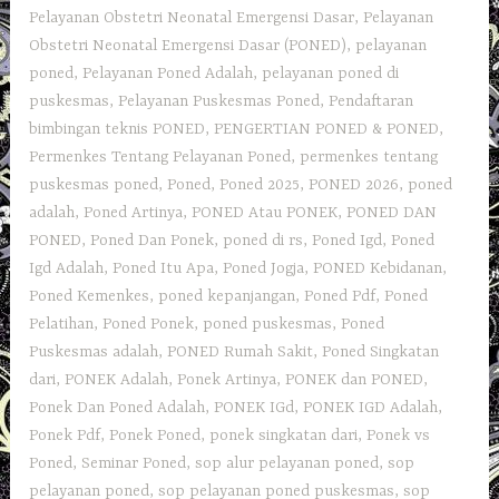
Pelayanan Obstetri Neonatal Emergensi Dasar
,
Pelayanan
Obstetri Neonatal Emergensi Dasar (PONED)
,
pelayanan
poned
,
Pelayanan Poned Adalah
,
pelayanan poned di
puskesmas
,
Pelayanan Puskesmas Poned
,
Pendaftaran
bimbingan teknis PONED
,
PENGERTIAN PONED & PONED
,
Permenkes Tentang Pelayanan Poned
,
permenkes tentang
puskesmas poned
,
Poned
,
Poned 2025
,
PONED 2026
,
poned
adalah
,
Poned Artinya
,
PONED Atau PONEK
,
PONED DAN
PONED
,
Poned Dan Ponek
,
poned di rs
,
Poned Igd
,
Poned
Igd Adalah
,
Poned Itu Apa
,
Poned Jogja
,
PONED Kebidanan
,
Poned Kemenkes
,
poned kepanjangan
,
Poned Pdf
,
Poned
Pelatihan
,
Poned Ponek
,
poned puskesmas
,
Poned
Puskesmas adalah
,
PONED Rumah Sakit
,
Poned Singkatan
dari
,
PONEK Adalah
,
Ponek Artinya
,
PONEK dan PONED
,
Ponek Dan Poned Adalah
,
PONEK IGd
,
PONEK IGD Adalah
,
Ponek Pdf
,
Ponek Poned
,
ponek singkatan dari
,
Ponek vs
Poned
,
Seminar Poned
,
sop alur pelayanan poned
,
sop
pelayanan poned
,
sop pelayanan poned puskesmas
,
sop