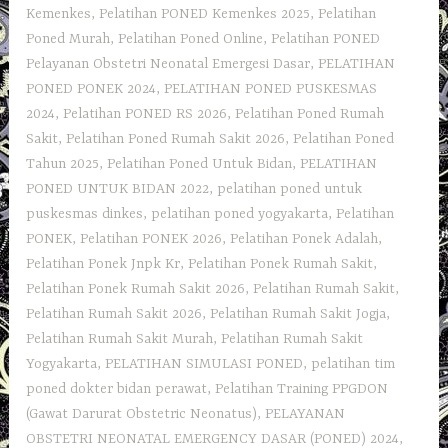
Kemenkes
,
Pelatihan PONED Kemenkes 2025
,
Pelatihan
Poned Murah
,
Pelatihan Poned Online
,
Pelatihan PONED
Pelayanan Obstetri Neonatal Emergesi Dasar
,
PELATIHAN
PONED PONEK 2024
,
PELATIHAN PONED PUSKESMAS
2024
,
Pelatihan PONED RS 2026
,
Pelatihan Poned Rumah
Sakit
,
Pelatihan Poned Rumah Sakit 2026
,
Pelatihan Poned
Tahun 2025
,
Pelatihan Poned Untuk Bidan
,
PELATIHAN
PONED UNTUK BIDAN 2022
,
pelatihan poned untuk
puskesmas dinkes
,
pelatihan poned yogyakarta
,
Pelatihan
PONEK
,
Pelatihan PONEK 2026
,
Pelatihan Ponek Adalah
,
Pelatihan Ponek Jnpk Kr
,
Pelatihan Ponek Rumah Sakit
,
Pelatihan Ponek Rumah Sakit 2026
,
Pelatihan Rumah Sakit‎
,
Pelatihan Rumah Sakit 2026
,
Pelatihan Rumah Sakit Jogja
,
Pelatihan Rumah Sakit Murah
,
Pelatihan Rumah Sakit
Yogyakarta
,
PELATIHAN SIMULASI PONED
,
pelatihan tim
poned dokter bidan perawat
,
Pelatihan Training PPGDON
(Gawat Darurat Obstetric Neonatus)
,
PELAYANAN
OBSTETRI NEONATAL EMERGENCY DASAR (PONED) 2024
,