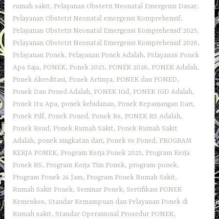
rumah sakit
,
Pelayanan Obstetri Neonatal Emergensi Dasar
,
Pelayanan Obstetri Neonatal emergensi Komprehensif
,
Pelayanan Obstetri Neonatal Emergensi Komprehensif 2025
,
Pelayanan Obstetri Neonatal Emergensi Komprehensif 2026
,
Pelayanan Ponek
,
Pelayanan Ponek Adalah
,
Pelayanan Ponek
Apa Saja
,
PONEK
,
Ponek 2025
,
PONEK 2026
,
PONEK Adalah
,
Ponek Akreditasi
,
Ponek Artinya
,
PONEK dan PONED
,
Ponek Dan Poned Adalah
,
PONEK IGd
,
PONEK IGD Adalah
,
Ponek Itu Apa
,
ponek kebidanan
,
Ponek Kepanjangan Dari
,
Ponek Pdf
,
Ponek Poned
,
Ponek Rs
,
PONEK RS Adalah
,
Ponek Rsud
,
Ponek Rumah Sakit
,
Ponek Rumah Sakit
Adalah
,
ponek singkatan dari
,
Ponek vs Poned
,
PROGRAM
KERJA PONEK
,
Program Kerja Ponek 2025
,
Program Kerja
Ponek RS
,
Program Kerja Tim Ponek
,
program ponek
,
Program Ponek 24 Jam
,
Program Ponek Rumah Sakit
,
Rumah Sakit Ponek
,
Seminar Ponek
,
Sertifikasi PONEK
Kemenkes
,
Standar Kemampuan dan Pelayanan Ponek di
Rumah sakit
,
Standar Operasional Prosedur PONEK
,