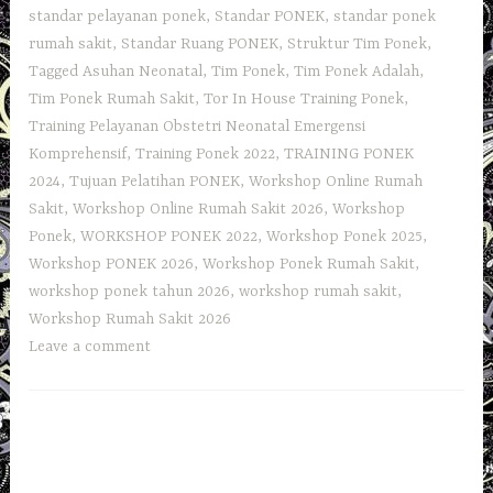
standar pelayanan ponek
,
Standar PONEK
,
standar ponek
rumah sakit
,
Standar Ruang PONEK
,
Struktur Tim Ponek
,
Tagged Asuhan Neonatal
,
Tim Ponek
,
Tim Ponek Adalah
,
Tim Ponek Rumah Sakit
,
Tor In House Training Ponek
,
Training Pelayanan Obstetri Neonatal Emergensi
Komprehensif
,
Training Ponek 2022
,
TRAINING PONEK
2024
,
Tujuan Pelatihan PONEK
,
Workshop Online Rumah
Sakit
,
Workshop Online Rumah Sakit 2026
,
Workshop
Ponek
,
WORKSHOP PONEK 2022
,
Workshop Ponek 2025
,
Workshop PONEK 2026
,
Workshop Ponek Rumah Sakit
,
workshop ponek tahun 2026
,
workshop rumah sakit
,
Workshop Rumah Sakit 2026
Leave a comment