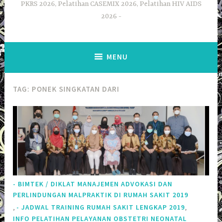
PKRS 2026, Pelatihan CASEMIX 2026, Pelatihan HIV AIDS
2026
MENU
TAG:
PONEK SINGKATAN DARI
- BIMTEK / DIKLAT MANAJEMEN ADVOKASI DAN
PERLINDUNGAN MALPRAKTIK DI RUMAH SAKIT 2019
,
,
- JADWAL TRAINING RUMAH SAKIT LENGKAP 2019
INFO PELATIHAN PELAYANAN OBSTETRI NEONATAL