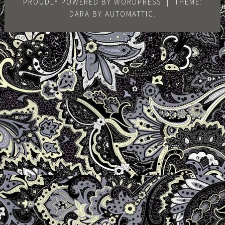
PROUDLY POWERED BY WORDPRESS
|
THEME:
DARA BY
AUTOMATTIC
.