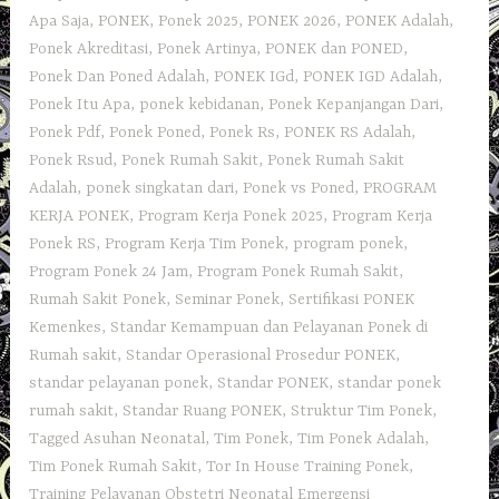
Apa Saja
,
PONEK
,
Ponek 2025
,
PONEK 2026
,
PONEK Adalah
,
Ponek Akreditasi
,
Ponek Artinya
,
PONEK dan PONED
,
Ponek Dan Poned Adalah
,
PONEK IGd
,
PONEK IGD Adalah
,
Ponek Itu Apa
,
ponek kebidanan
,
Ponek Kepanjangan Dari
,
Ponek Pdf
,
Ponek Poned
,
Ponek Rs
,
PONEK RS Adalah
,
Ponek Rsud
,
Ponek Rumah Sakit
,
Ponek Rumah Sakit
Adalah
,
ponek singkatan dari
,
Ponek vs Poned
,
PROGRAM
KERJA PONEK
,
Program Kerja Ponek 2025
,
Program Kerja
Ponek RS
,
Program Kerja Tim Ponek
,
program ponek
,
Program Ponek 24 Jam
,
Program Ponek Rumah Sakit
,
Rumah Sakit Ponek
,
Seminar Ponek
,
Sertifikasi PONEK
Kemenkes
,
Standar Kemampuan dan Pelayanan Ponek di
Rumah sakit
,
Standar Operasional Prosedur PONEK
,
standar pelayanan ponek
,
Standar PONEK
,
standar ponek
rumah sakit
,
Standar Ruang PONEK
,
Struktur Tim Ponek
,
Tagged Asuhan Neonatal
,
Tim Ponek
,
Tim Ponek Adalah
,
Tim Ponek Rumah Sakit
,
Tor In House Training Ponek
,
Training Pelayanan Obstetri Neonatal Emergensi