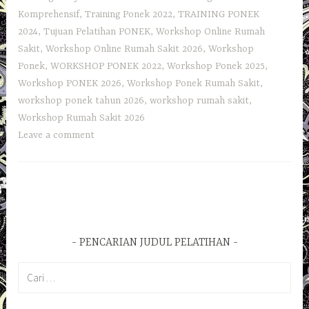
Komprehensif
,
Training Ponek 2022
,
TRAINING PONEK
2024
,
Tujuan Pelatihan PONEK
,
Workshop Online Rumah
Sakit
,
Workshop Online Rumah Sakit 2026
,
Workshop
Ponek
,
WORKSHOP PONEK 2022
,
Workshop Ponek 2025
,
Workshop PONEK 2026
,
Workshop Ponek Rumah Sakit
,
workshop ponek tahun 2026
,
workshop rumah sakit
,
Workshop Rumah Sakit 2026
Leave a comment
PENCARIAN JUDUL PELATIHAN
Cari
untuk: