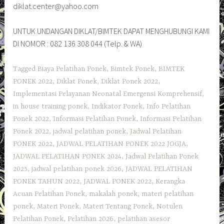
diklat.center@yahoo.com
UNTUK UNDANGAN DIKLAT/BIMTEK DAPAT MENGHUBUNGI KAMI
DI NOMOR : 082 136 308 044 (Telp. & WA)
Tagged
Biaya Pelatihan Ponek
,
Bimtek Ponek
,
BIMTEK
PONEK 2022
,
Diklat Ponek
,
Diklat Ponek 2022
,
Implementasi Pelayanan Neonatal Emergensi Komprehensif
,
in house training ponek
,
Indikator Ponek
,
Info Pelatihan
Ponek 2022
,
Informasi Pelatihan Ponek
,
Informasi Pelatihan
Ponek 2022
,
jadwal pelatihan ponek
,
Jadwal Pelatihan
PONEK 2022
,
JADWAL PELATIHAN PONEK 2022 JOGJA
,
JADWAL PELATIHAN PONEK 2024
,
Jadwal Pelatihan Ponek
2025
,
jadwal pelatihan ponek 2026
,
JADWAL PELATIHAN
PONEK TAHUN 2022
,
JADWAL PONEK 2022
,
Kerangka
Acuan Pelatihan Ponek
,
makalah ponek
,
materi pelatihan
ponek
,
Materi Ponek
,
Materi Tentang Ponek
,
Notulen
Pelatihan Ponek
,
Pelatihan 2026
,
pelatihan asesor