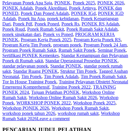
Pelayanan Ponek Apa Saja
,
PONEK
,
Ponek 2025
,
PONEK 2026
,
PONEK Adalah
,
Ponek Akreditasi
,
Ponek Artinya
,
PONEK dan
PONED
,
Ponek Dan Poned Adalah
,
PONEK IGd
,
PONEK IGD
Adalah
,
Ponek Itu Apa
,
ponek kebidanan
,
Ponek Kepanjangan
Dari
,
Ponek Pdf
,
Ponek Poned
,
Ponek Rs
,
PONEK RS Adalah
,
Ponek Rsud
,
Ponek Rumah Sakit
,
Ponek Rumah Sakit Adalah
,
ponek singkatan dari
,
Ponek vs Poned
,
PROGRAM KERJA
PONEK
,
Program Kerja Ponek 2025
,
Program Kerja Ponek RS
,
Program Kerja Tim Ponek
,
program ponek
,
Program Ponek 24 Jam
,
Program Ponek Rumah Sakit
,
Rumah Sakit Ponek
,
Seminar Ponek
,
Sertifikasi PONEK Kemenkes
,
Standar Kemampuan dan Pelayanan
Ponek di Rumah sakit
,
Standar Operasional Prosedur PONEK
,
standar pelayanan ponek
,
Standar PONEK
,
standar ponek rumah
sakit
,
Standar Ruang PONEK
,
Struktur Tim Ponek
,
Tagged Asuhan
Neonatal
,
Tim Ponek
,
Tim Ponek Adalah
,
Tim Ponek Rumah Sakit
,
Tor In House Training Ponek
,
Training Pelayanan Obstetri Neonatal
Emergensi Komprehensif
,
Training Ponek 2022
,
TRAINING
PONEK 2024
,
Tujuan Pelatihan PONEK
,
Workshop Online
Rumah Sakit
,
Workshop Online Rumah Sakit 2026
,
Workshop
Ponek
,
WORKSHOP PONEK 2022
,
Workshop Ponek 2025
,
Workshop PONEK 2026
,
Workshop Ponek Rumah Sakit
,
workshop ponek tahun 2026
,
workshop rumah sakit
,
Workshop
Rumah Sakit 2026
Leave a comment
PENCARIAN JUDUL PELATIHAN