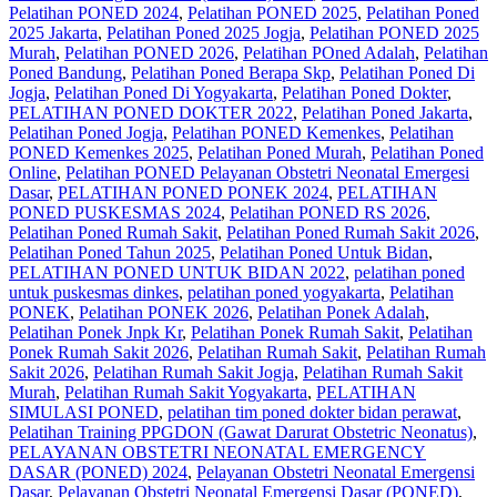
Pelatihan PONED 2024
,
Pelatihan PONED 2025
,
Pelatihan Poned
2025 Jakarta
,
Pelatihan Poned 2025 Jogja
,
Pelatihan PONED 2025
Murah
,
Pelatihan PONED 2026
,
Pelatihan POned Adalah
,
Pelatihan
Poned Bandung
,
Pelatihan Poned Berapa Skp
,
Pelatihan Poned Di
Jogja
,
Pelatihan Poned Di Yogyakarta
,
Pelatihan Poned Dokter
,
PELATIHAN PONED DOKTER 2022
,
Pelatihan Poned Jakarta
,
Pelatihan Poned Jogja
,
Pelatihan PONED Kemenkes
,
Pelatihan
PONED Kemenkes 2025
,
Pelatihan Poned Murah
,
Pelatihan Poned
Online
,
Pelatihan PONED Pelayanan Obstetri Neonatal Emergesi
Dasar
,
PELATIHAN PONED PONEK 2024
,
PELATIHAN
PONED PUSKESMAS 2024
,
Pelatihan PONED RS 2026
,
Pelatihan Poned Rumah Sakit
,
Pelatihan Poned Rumah Sakit 2026
,
Pelatihan Poned Tahun 2025
,
Pelatihan Poned Untuk Bidan
,
PELATIHAN PONED UNTUK BIDAN 2022
,
pelatihan poned
untuk puskesmas dinkes
,
pelatihan poned yogyakarta
,
Pelatihan
PONEK
,
Pelatihan PONEK 2026
,
Pelatihan Ponek Adalah
,
Pelatihan Ponek Jnpk Kr
,
Pelatihan Ponek Rumah Sakit
,
Pelatihan
Ponek Rumah Sakit 2026
,
Pelatihan Rumah Sakit‎
,
Pelatihan Rumah
Sakit 2026
,
Pelatihan Rumah Sakit Jogja
,
Pelatihan Rumah Sakit
Murah
,
Pelatihan Rumah Sakit Yogyakarta
,
PELATIHAN
SIMULASI PONED
,
pelatihan tim poned dokter bidan perawat
,
Pelatihan Training PPGDON (Gawat Darurat Obstetric Neonatus)
,
PELAYANAN OBSTETRI NEONATAL EMERGENCY
DASAR (PONED) 2024
,
Pelayanan Obstetri Neonatal Emergensi
Dasar
,
Pelayanan Obstetri Neonatal Emergensi Dasar (PONED)
,