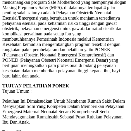
mencanangkan program Safe Motherhood yang mempunyai slogan
Making Pregnancy Safer (MPS), di dalamnya terdapat 4 pilar
penting salah satunya adalah Pelayanan Obstetrik Neonatal
Esensial/Emergensi yang bertujuan untuk menjamin tersedianya
pelayanan esensial pada kehamilan risiko tinggi dengan gawat-
obstetrik, pelayanan emergensi untuk gawat-darurat-obstetrik dan
komplikasi persalinan pada setiap ibu yang
membutuhkannya.Pemerintah Indonesia melalui Kementrian
Kesehatan kemudian mengembangkan program tersebut dengan
rangkaian paket pembelajaran dan pelatihan yaitu PONEK
(Pelayanan Obstetri Neonatal Emergensi Komprehensif) dan
PONED (Pelayanan Obstetri Neonatal Emergensi Dasar) yang
bertujuan meningkatkan para profesional di bidang pelayanan
kesehatan dalam memberikan pelayanan tinggi kepada ibu, bayi
baru lahir, dan anak.
TUJUAN PELATIHAN PONEK
Tujuan Umum :
Pelatihan Ini Dimaksudkan Untuk Membantu Rumah Sakit Dalam
Menyiapkan Sdm Yang Kompeten Dalam Memberikan Pelayanan
Emergensi Maternal Neonatal Secara Komprehensif Serta
Mendayagunakan Rumahsakit Sebagai Pusat Rujukan Pelayanan
Ibu Dan Anak.