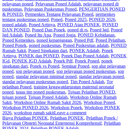
pelayanan poned
,
Pelayanan Poned Adalah
,
pelayanan poned di
puskesmas
,
Pelayanan Puskesmas Poned
,
PENGERTIAN PONED
& PONED
,
Permenkes Tentang Pelayanan Poned
,
permenkes
tentang puskesmas poned
,
Poned
,
Poned 2025
,
PONED 2026
,
poned adalah
,
Poned Artinya
,
PONED Atau PONEK
,
PONED
DAN PONED
,
Poned Dan Ponek
,
poned di rs
,
Poned Igd
,
Poned
Igd Adalah
,
Poned Itu Apa
,
Poned Jogja
,
PONED Kebidanan
,
Poned Kemenkes
,
poned kepanjangan
,
Poned Pdf
,
Poned Pelatihan
,
Poned Ponek
,
poned puskesmas
,
Poned Puskesmas adalah
,
PONED
Rumah Sakit
,
Poned Singkatan dari
,
PONEK Adalah
,
Ponek
Artinya
,
PONEK dan PONED
,
Ponek Dan Poned Adalah
,
PONEK
IGd
,
PONEK IGD Adalah
,
Ponek Pdf
,
Ponek Poned
,
ponek
singkatan dari
,
Ponek vs Poned
,
Seminar Poned
,
sop alur pelayanan
poned
,
sop pelayanan poned
,
sop pelayanan poned puskesmas
,
sop
poned
,
standar pelayanan minimal poned
,
standar pelayanan poned
,
standar pelayanan puskesmas poned
,
Tim Poned Adalah
,
Tor
pelatihan Poned
,
training kegawatdaruratan maternal neonatal
poned
,
tugas tim poned puskesmas
,
Tujuan Pelatihan PONED
,
tujuan poned
,
Tujuan Poned Adalah
,
Workshop Online Rumah
Sakit
,
Workshop Online Rumah Sakit 2026
,
Workshop Poned
,
Workshop PONED 2026
,
Workshop Ponek
,
Workshop PONEK
2026
,
workshop rumah sakit
Leave a comment
Biaya Pelatihan PONEK
,
Pelatihan PONEK
,
Pelatihan Ponek /
Pelayanan Obstetri Neonatal Emergensi Komprehensif
,
Pelatihan
PONEK 2024
,
Pelatihan PONEK Adalah