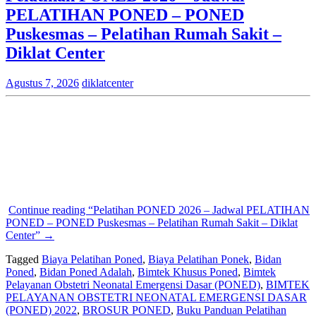
PELATIHAN PONED – PONED
Puskesmas – Pelatihan Rumah Sakit –
Diklat Center
Agustus 7, 2026
diklatcenter
Continue reading
“Pelatihan PONED 2026 – Jadwal PELATIHAN
PONED – PONED Puskesmas – Pelatihan Rumah Sakit – Diklat
Center”
→
Tagged
Biaya Pelatihan Poned
,
Biaya Pelatihan Ponek
,
Bidan
Poned
,
Bidan Poned Adalah
,
Bimtek Khusus Poned
,
Bimtek
Pelayanan Obstetri Neonatal Emergensi Dasar (PONED)
,
BIMTEK
PELAYANAN OBSTETRI NEONATAL EMERGENSI DASAR
(PONED) 2022
,
BROSUR PONED
,
Buku Panduan Pelatihan