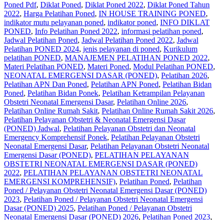
Poned Pdf
,
Diklat Poned
,
Diklat Poned 2022
,
Diklat Poned Tahun
2022
,
Harga Pelatihan Poned
,
IN HOUSE TRAINING PONED
,
indikator mutu pelayanan poned
,
indikator poned
,
INFO DIKLAT
PONED
,
Info Pelatihan Poned 2022
,
informasi pelatihan poned
,
Jadwal Pelatihan Poned
,
Jadwal Pelatihan Poned 2022
,
Jadwal
Pelatihan PONED 2024
,
jenis pelayanan di poned
,
Kurikulum
pelatihan PONED
,
MANAJEMEN PELATIHAN PONED 2022
,
Materi Pelatihan PONED
,
Materi Poned
,
Modul Pelatihan PONED
,
NEONATAL EMERGENSI DASAR (PONED)
,
Pelatihan 2026
,
Pelatihan APN Dan Poned
,
Pelatihan APN Poned
,
Pelatihan Bidan
Poned
,
Pelatihan Bidan Ponek
,
Pelatihan Ketrampilan Pelayanan
Obstetri Neonatal Emergensi Dasar
,
Pelatihan Online 2026
,
Pelatihan Online Rumah Sakit
,
Pelatihan Online Rumah Sakit 2026
,
Pelatihan Pelayanan Obstetri & Neonatal Emergensi Dasar
(PONED) Jadwal
,
Pelatihan Pelayanan Obstetri dan Neonatal
Emergency Komprehensif Ponek
,
Pelatihan Pelayanan Obstetri
Neonatal Emergensi Dasar
,
Pelatihan Pelayanan Obstetri Neonatal
Emergensi Dasar (PONED)
,
PELATIHAN PELAYANAN
OBSTETRI NEONATAL EMERGENSI DASAR (PONED)
2022
,
PELATIHAN PELAYANAN OBSTETRI NEONATAL
EMERGENSI KOMPREHENSIF)
,
Pelatihan Poned
,
Pelatihan
Poned / Pelayanan Obstetri Neonatal Emergensi Dasar (PONED)
2023
,
Pelatihan Poned / Pelayanan Obstetri Neonatal Emergensi
Dasar (PONED) 2025
,
Pelatihan Poned / Pelayanan Obstetri
Neonatal Emergensi Dasar (PONED) 2026
,
Pelatihan Poned 2023
,