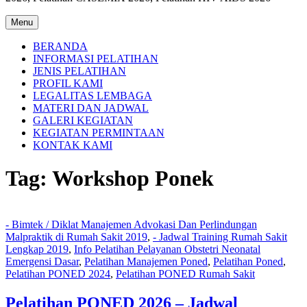
Menu
BERANDA
INFORMASI PELATIHAN
JENIS PELATIHAN
PROFIL KAMI
LEGALITAS LEMBAGA
MATERI DAN JADWAL
GALERI KEGIATAN
KEGIATAN PERMINTAAN
KONTAK KAMI
Tag:
Workshop Ponek
- Bimtek / Diklat Manajemen Advokasi Dan Perlindungan
Malpraktik di Rumah Sakit 2019
,
- Jadwal Training Rumah Sakit
Lengkap 2019
,
Info Pelatihan Pelayanan Obstetri Neonatal
Emergensi Dasar
,
Pelatihan Manajemen Poned
,
Pelatihan Poned
,
Pelatihan PONED 2024
,
Pelatihan PONED Rumah Sakit
Pelatihan PONED 2026 – Jadwal