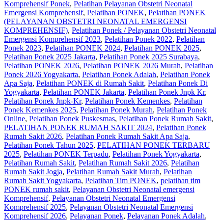
Komprehensif Ponek
,
Pelatihan Pelayanan Obstetri Neonatal
Emergensi Komprehensif
,
Pelatihan PONEK
,
Pelatihan PONEK
(PELAYANAN OBSTETRI NEONATAL EMERGENSI
KOMPREHENSIF)
,
Pelatihan Ponek / Pelayanan Obstetri Neonatal
Emergensi Komprehensif 2023
,
Pelatihan Ponek 2022
,
Pelatihan
Ponek 2023
,
Pelatihan PONEK 2024
,
Pelatihan PONEK 2025
,
Pelatihan Ponek 2025 Jakarta
,
Pelatihan Ponek 2025 Surabaya
,
Pelatihan PONEK 2026
,
Pelatihan PONEK 2026 Murah
,
Pelatihan
Ponek 2026 Yogyakarta
,
Pelatihan Ponek Adalah
,
Pelatihan Ponek
Apa Saja
,
Pelatihan PONEK di Rumah Sakit
,
Pelatihan Ponek Di
Yogyakarta
,
Pelatihan PONEK Jakarta
,
Pelatihan Ponek Jnpk Kr
,
Pelatihan Ponek Jnpk-Kr
,
Pelatihan Ponek Kemenkes
,
Pelatihan
Ponek Kemenkes 2025
,
Pelatihan Ponek Murah
,
Pelatihan Ponek
Online
,
Pelatihan Ponek Puskesmas
,
Pelatihan Ponek Rumah Sakit
,
PELATIHAN PONEK RUMAH SAKIT 2024
,
Pelatihan Ponek
Rumah Sakit 2026
,
Pelatihan Ponek Rumah Sakit Apa Saja
,
Pelatihan Ponek Tahun 2025
,
PELATIHAN PONEK TERBARU
2025
,
Pelatihan PONEK Terpadu
,
Pelatihan Ponek Yogyakarta
,
Pelatihan Rumah Sakit‎
,
Pelatihan Rumah Sakit 2026
,
Pelatihan
Rumah Sakit Jogja
,
Pelatihan Rumah Sakit Murah
,
Pelatihan
Rumah Sakit Yogyakarta
,
Pelatihan Tim PONEK
,
pelatihan tim
PONEK rumah sakit
,
Pelayanan Obstetri Neonatal emergensi
Komprehensif
,
Pelayanan Obstetri Neonatal Emergensi
Komprehensif 2025
,
Pelayanan Obstetri Neonatal Emergensi
Komprehensif 2026
,
Pelayanan Ponek
,
Pelayanan Ponek Adalah
,