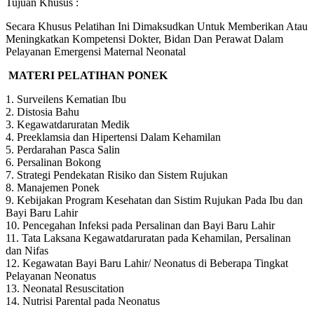
Tujuan Khusus :
Secara Khusus Pelatihan Ini Dimaksudkan Untuk Memberikan Atau
Meningkatkan Kompetensi Dokter, Bidan Dan Perawat Dalam
Pelayanan Emergensi Maternal Neonatal
MATERI PELATIHAN PONEK
1. Surveilens Kematian Ibu
2. Distosia Bahu
3. Kegawatdaruratan Medik
4. Preeklamsia dan Hipertensi Dalam Kehamilan
5. Perdarahan Pasca Salin
6. Persalinan Bokong
7. Strategi Pendekatan Risiko dan Sistem Rujukan
8. Manajemen Ponek
9. Kebijakan Program Kesehatan dan Sistim Rujukan Pada Ibu dan
Bayi Baru Lahir
10. Pencegahan Infeksi pada Persalinan dan Bayi Baru Lahir
11. Tata Laksana Kegawatdaruratan pada Kehamilan, Persalinan
dan Nifas
12. Kegawatan Bayi Baru Lahir/ Neonatus di Beberapa Tingkat
Pelayanan Neonatus
13. Neonatal Resuscitation
14. Nutrisi Parental pada Neonatus