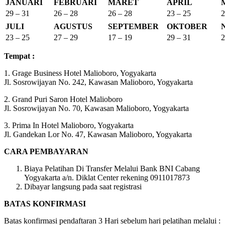
JANUARI
FEBRUARI
MARET
APRIL
29 – 31
26 – 28
26 – 28
23 – 25
2
JULI
AGUSTUS
SEPTEMBER
OKTOBER
23 – 25
27 – 29
17 – 19
29 – 31
2
Tempat :
1. Grage Business Hotel Malioboro, Yogyakarta
Jl. Sosrowijayan No. 242, Kawasan Malioboro, Yogyakarta
2. Grand Puri Saron Hotel Malioboro
Jl. Sosrowijayan No. 70, Kawasan Malioboro, Yogyakarta
3. Prima In Hotel Malioboro, Yogyakarta
Jl. Gandekan Lor No. 47, Kawasan Malioboro, Yogyakarta
CARA PEMBAYARAN
Biaya Pelatihan Di Transfer Melalui Bank BNI Cabang
Yogyakarta a/n. Diklat Center rekening 0911017873
Dibayar langsung pada saat registrasi
BATAS KONFIRMASI
Batas konfirmasi pendaftaran 3 Hari sebelum hari pelatihan melalui :