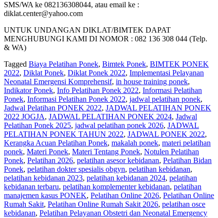
SMS/WA ke 082136308044, atau email ke :
diklat.center@yahoo.com
UNTUK UNDANGAN DIKLAT/BIMTEK DAPAT
MENGHUBUNGI KAMI DI NOMOR : 082 136 308 044 (Telp.
& WA)
Tagged
Biaya Pelatihan Ponek
,
Bimtek Ponek
,
BIMTEK PONEK
2022
,
Diklat Ponek
,
Diklat Ponek 2022
,
Implementasi Pelayanan
Neonatal Emergensi Komprehensif
,
in house training ponek
,
Indikator Ponek
,
Info Pelatihan Ponek 2022
,
Informasi Pelatihan
Ponek
,
Informasi Pelatihan Ponek 2022
,
jadwal pelatihan ponek
,
Jadwal Pelatihan PONEK 2022
,
JADWAL PELATIHAN PONEK
2022 JOGJA
,
JADWAL PELATIHAN PONEK 2024
,
Jadwal
Pelatihan Ponek 2025
,
jadwal pelatihan ponek 2026
,
JADWAL
PELATIHAN PONEK TAHUN 2022
,
JADWAL PONEK 2022
,
Kerangka Acuan Pelatihan Ponek
,
makalah ponek
,
materi pelatihan
ponek
,
Materi Ponek
,
Materi Tentang Ponek
,
Notulen Pelatihan
Ponek
,
Pelatihan 2026
,
pelatihan asesor kebidanan
,
Pelatihan Bidan
Ponek
,
pelatihan dokter spesialis obgyn
,
pelatihan kebidanan
,
pelatihan kebidanan 2023
,
pelatihan kebidanan 2024
,
pelatihan
kebidanan terbaru
,
pelatihan komplementer kebidanan
,
pelatihan
manajemen kasus PONEK
,
Pelatihan Online 2026
,
Pelatihan Online
Rumah Sakit
,
Pelatihan Online Rumah Sakit 2026
,
pelatihan osce
kebidanan
,
Pelatihan Pelayanan Obstetri dan Neonatal Emergency