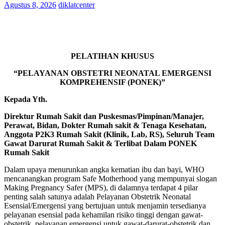
Agustus 8, 2026
diklatcenter
PELATIHAN KHUSUS
“PELAYANAN OBSTETRI NEONATAL EMERGENSI
KOMPREHENSIF (PONEK)”
Kepada Yth.
Direktur Rumah Sakit dan Puskesmas/Pimpinan/Manajer,
Perawat, Bidan, Dokter Rumah sakit & Tenaga Kesehatan,
Anggota P2K3 Rumah Sakit (Klinik, Lab, RS), Seluruh Team
Gawat Darurat Rumah Sakit & Terlibat Dalam PONEK
Rumah Sakit
Dalam upaya menurunkan angka kematian ibu dan bayi, WHO
mencanangkan program Safe Motherhood yang mempunyai slogan
Making Pregnancy Safer (MPS), di dalamnya terdapat 4 pilar
penting salah satunya adalah Pelayanan Obstetrik Neonatal
Esensial/Emergensi yang bertujuan untuk menjamin tersedianya
pelayanan esensial pada kehamilan risiko tinggi dengan gawat-
obstetrik, pelayanan emergensi untuk gawat-darurat-obstetrik dan