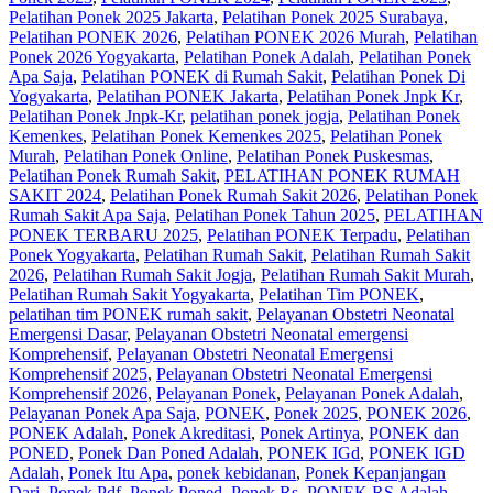
Pelatihan Ponek 2025 Jakarta
,
Pelatihan Ponek 2025 Surabaya
,
Pelatihan PONEK 2026
,
Pelatihan PONEK 2026 Murah
,
Pelatihan
Ponek 2026 Yogyakarta
,
Pelatihan Ponek Adalah
,
Pelatihan Ponek
Apa Saja
,
Pelatihan PONEK di Rumah Sakit
,
Pelatihan Ponek Di
Yogyakarta
,
Pelatihan PONEK Jakarta
,
Pelatihan Ponek Jnpk Kr
,
Pelatihan Ponek Jnpk-Kr
,
pelatihan ponek jogja
,
Pelatihan Ponek
Kemenkes
,
Pelatihan Ponek Kemenkes 2025
,
Pelatihan Ponek
Murah
,
Pelatihan Ponek Online
,
Pelatihan Ponek Puskesmas
,
Pelatihan Ponek Rumah Sakit
,
PELATIHAN PONEK RUMAH
SAKIT 2024
,
Pelatihan Ponek Rumah Sakit 2026
,
Pelatihan Ponek
Rumah Sakit Apa Saja
,
Pelatihan Ponek Tahun 2025
,
PELATIHAN
PONEK TERBARU 2025
,
Pelatihan PONEK Terpadu
,
Pelatihan
Ponek Yogyakarta
,
Pelatihan Rumah Sakit‎
,
Pelatihan Rumah Sakit
2026
,
Pelatihan Rumah Sakit Jogja
,
Pelatihan Rumah Sakit Murah
,
Pelatihan Rumah Sakit Yogyakarta
,
Pelatihan Tim PONEK
,
pelatihan tim PONEK rumah sakit
,
Pelayanan Obstetri Neonatal
Emergensi Dasar
,
Pelayanan Obstetri Neonatal emergensi
Komprehensif
,
Pelayanan Obstetri Neonatal Emergensi
Komprehensif 2025
,
Pelayanan Obstetri Neonatal Emergensi
Komprehensif 2026
,
Pelayanan Ponek
,
Pelayanan Ponek Adalah
,
Pelayanan Ponek Apa Saja
,
PONEK
,
Ponek 2025
,
PONEK 2026
,
PONEK Adalah
,
Ponek Akreditasi
,
Ponek Artinya
,
PONEK dan
PONED
,
Ponek Dan Poned Adalah
,
PONEK IGd
,
PONEK IGD
Adalah
,
Ponek Itu Apa
,
ponek kebidanan
,
Ponek Kepanjangan
Dari
,
Ponek Pdf
,
Ponek Poned
,
Ponek Rs
,
PONEK RS Adalah
,