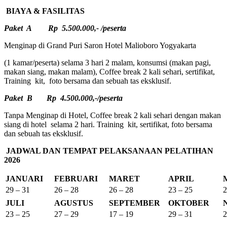
BIAYA & FASILITAS
Paket A Rp 5.500.000,- /peserta
Menginap di Grand Puri Saron Hotel Malioboro Yogyakarta
(1 kamar/peserta) selama 3 hari 2 malam, konsumsi (makan pagi,
makan siang, makan malam), Coffee break 2 kali sehari, sertifikat,
Training kit, foto bersama dan sebuah tas eksklusif.
Paket B Rp 4.500.000,-/peserta
Tanpa Menginap di Hotel, Coffee break 2 kali sehari dengan makan
siang di hotel selama 2 hari. Training kit, sertifikat, foto bersama
dan sebuah tas eksklusif.
JADWAL DAN TEMPAT PELAKSANAAN PELATIHAN
2026
JANUARI
FEBRUARI
MARET
APRIL
29 – 31
26 – 28
26 – 28
23 – 25
2
JULI
AGUSTUS
SEPTEMBER
OKTOBER
23 – 25
27 – 29
17 – 19
29 – 31
2