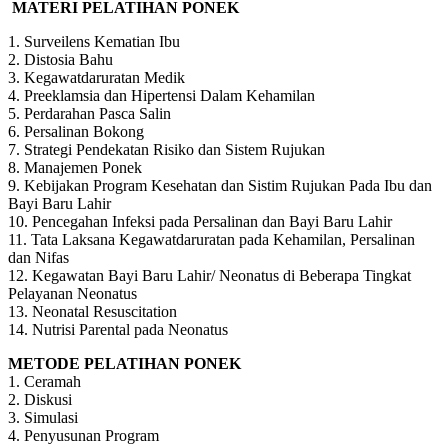
MATERI PELATIHAN PONEK
1. Surveilens Kematian Ibu
2. Distosia Bahu
3. Kegawatdaruratan Medik
4. Preeklamsia dan Hipertensi Dalam Kehamilan
5. Perdarahan Pasca Salin
6. Persalinan Bokong
7. Strategi Pendekatan Risiko dan Sistem Rujukan
8. Manajemen Ponek
9. Kebijakan Program Kesehatan dan Sistim Rujukan Pada Ibu dan
Bayi Baru Lahir
10. Pencegahan Infeksi pada Persalinan dan Bayi Baru Lahir
11. Tata Laksana Kegawatdaruratan pada Kehamilan, Persalinan
dan Nifas
12. Kegawatan Bayi Baru Lahir/ Neonatus di Beberapa Tingkat
Pelayanan Neonatus
13. Neonatal Resuscitation
14. Nutrisi Parental pada Neonatus
METODE PELATIHAN PONEK
1. Ceramah
2. Diskusi
3. Simulasi
4. Penyusunan Program