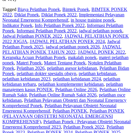
Tagged
Biaya Pelatihan Ponek
,
Bimtek Ponek
,
BIMTEK PONEK
2022
,
Diklat Ponek
,
Diklat Ponek 2022
,
Implementasi Pelayanan
Neonatal Emergensi Komprehensif
,
in house training ponek
,
Indikator Ponek
,
Info Pelatihan Ponek 2022
,
Informasi Pelatihan
Ponek
,
Informasi Pelatihan Ponek 2022
,
jadwal pelatihan ponek
,
Jadwal Pelatihan PONEK 2022
,
JADWAL PELATIHAN PONEK
2022 JOGJA
,
JADWAL PELATIHAN PONEK 2024
,
Jadwal
Pelatihan Ponek 2025
,
jadwal pelatihan ponek 2026
,
JADWAL
PELATIHAN PONEK TAHUN 2022
,
JADWAL PONEK 2022
,
Kerangka Acuan Pelatihan Ponek
,
makalah ponek
,
materi pelatihan
ponek
,
Materi Ponek
,
Materi Tentang Ponek
,
Notulen Pelatihan
Ponek
,
Pelatihan 2026
,
pelatihan asesor kebidanan
,
Pelatihan Bidan
Ponek
,
pelatihan dokter spesialis obgyn
,
pelatihan kebidanan
,
pelatihan kebidanan 2023
,
pelatihan kebidanan 2024
,
pelatihan
kebidanan terbaru
,
pelatihan komplementer kebidanan
,
pelatihan
manajemen kasus PONEK
,
Pelatihan Online 2026
,
Pelatihan Online
Rumah Sakit
,
Pelatihan Online Rumah Sakit 2026
,
pelatihan osce
kebidanan
,
Pelatihan Pelayanan Obstetri dan Neonatal Emergency
Komprehensif Ponek
,
Pelatihan Pelayanan Obstetri Neonatal
Emergensi Komprehensif
,
Pelatihan PONEK
,
Pelatihan PONEK
(PELAYANAN OBSTETRI NEONATAL EMERGENSI
KOMPREHENSIF)
,
Pelatihan Ponek / Pelayanan Obstetri Neonatal
Emergensi Komprehensif 2023
,
Pelatihan Ponek 2022
,
Pelatihan
Ponek 2023
,
Pelatihan PONEK 2024
,
Pelatihan PONEK 2025
,