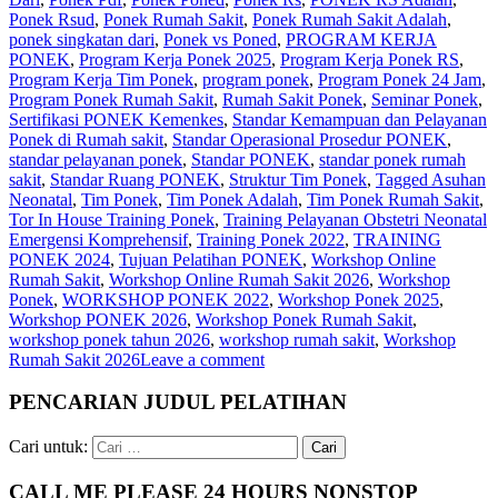
Ponek Rsud
,
Ponek Rumah Sakit
,
Ponek Rumah Sakit Adalah
,
ponek singkatan dari
,
Ponek vs Poned
,
PROGRAM KERJA
PONEK
,
Program Kerja Ponek 2025
,
Program Kerja Ponek RS
,
Program Kerja Tim Ponek
,
program ponek
,
Program Ponek 24 Jam
,
Program Ponek Rumah Sakit
,
Rumah Sakit Ponek
,
Seminar Ponek
,
Sertifikasi PONEK Kemenkes
,
Standar Kemampuan dan Pelayanan
Ponek di Rumah sakit
,
Standar Operasional Prosedur PONEK
,
standar pelayanan ponek
,
Standar PONEK
,
standar ponek rumah
sakit
,
Standar Ruang PONEK
,
Struktur Tim Ponek
,
Tagged Asuhan
Neonatal
,
Tim Ponek
,
Tim Ponek Adalah
,
Tim Ponek Rumah Sakit
,
Tor In House Training Ponek
,
Training Pelayanan Obstetri Neonatal
Emergensi Komprehensif
,
Training Ponek 2022
,
TRAINING
PONEK 2024
,
Tujuan Pelatihan PONEK
,
Workshop Online
Rumah Sakit
,
Workshop Online Rumah Sakit 2026
,
Workshop
Ponek
,
WORKSHOP PONEK 2022
,
Workshop Ponek 2025
,
Workshop PONEK 2026
,
Workshop Ponek Rumah Sakit
,
workshop ponek tahun 2026
,
workshop rumah sakit
,
Workshop
Rumah Sakit 2026
Leave a comment
PENCARIAN JUDUL PELATIHAN
Cari untuk:
CALL ME PLEASE 24 HOURS NONSTOP