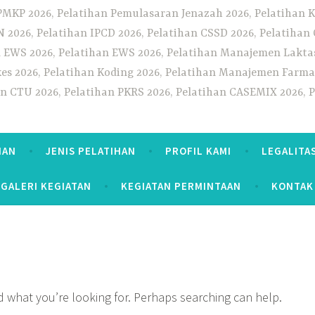
PMKP 2026, Pelatihan Pemulasaran Jenazah 2026, Pelatihan K
CN 2026, Pelatihan IPCD 2026, Pelatihan CSSD 2026, Pelatiha
 EWS 2026, Pelatihan EWS 2026, Pelatihan Manajemen Laktas
kes 2026, Pelatihan Koding 2026, Pelatihan Manajemen Farmas
han CTU 2026, Pelatihan PKRS 2026, Pelatihan CASEMIX 2026, 
HAN
JENIS PELATIHAN
PROFIL KAMI
LEGALITA
GALERI KEGIATAN
KEGIATAN PERMINTAAN
KONTAK
nd what you’re looking for. Perhaps searching can help.