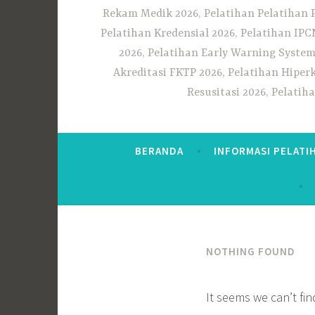
Rekam Medik 2026, Pelatihan Pelatihan 
Pelatihan Kredensial 2026, Pelatihan IP
2026, Pelatihan Early Warning System
Akreditasi FKTP 2026, Pelatihan Hiper
Resusitasi 2026, Pelati
BERANDA
INFORMASI PELATI
NOTHING FOUND
It seems we can’t fi