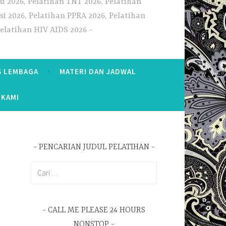
i 2026, Pelatihan TNT 2026, Pelatihan
i 2026, Pelatihan PPRA 2026, Pelatihan
Pelatihan HIV AIDS 2026
S LEMBAGA
MATERI DAN JADWAL
 KAMI
PENCARIAN JUDUL PELATIHAN
Cari
untuk:
CALL ME PLEASE 24 HOURS
NONSTOP