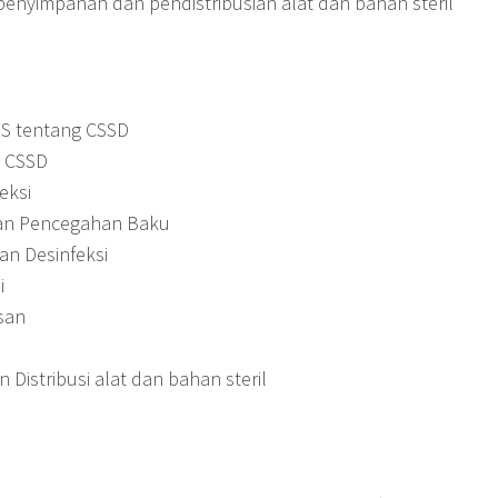
enyimpanan dan pendistribusian alat dan bahan steril
S tentang CSSD
i CSSD
eksi
dan Pencegahan Baku
an Desinfeksi
i
san
Distribusi alat dan bahan steril