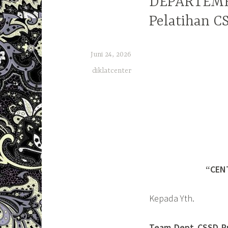
DEPARTEMEN
Pelatihan C
Juni 24, 2026
diklatcenter
“CEN
Kepada Yth.
Team Dept CSSD Ru