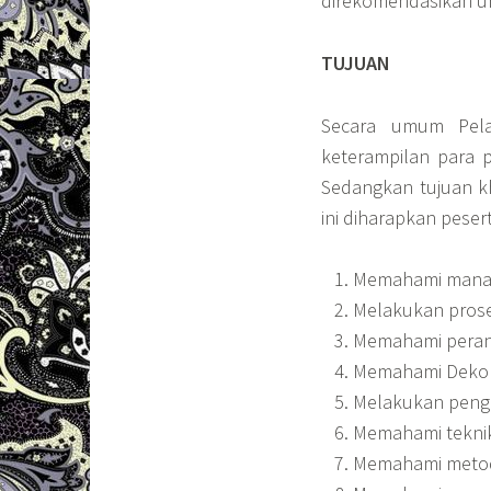
direkomendasikan unt
TUJU
Secara umum Pela
keterampilan para p
Sedangkan tujuan k
ini diharapkan pese
Memahami manaje
Melakukan proses
Memahami peran
Memahami Dekon
Melakukan penge
Memahami tekni
Memahami metode