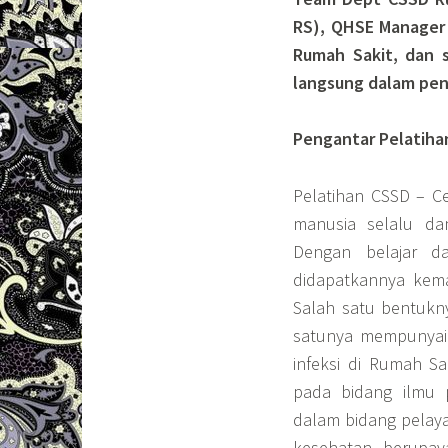
RS), QHSE Manager 
Rumah Sakit, dan 
langsung dalam pe
Pengantar Pelatiha
Pelatihan CSSD – Ce
manusia selalu da
Dengan belajar da
didapatkannya kema
Salah satu bentukny
satunya mempunyai 
infeksi di Rumah Sa
pada bidang ilmu 
dalam bidang pelaya
kesehatan, berupaya