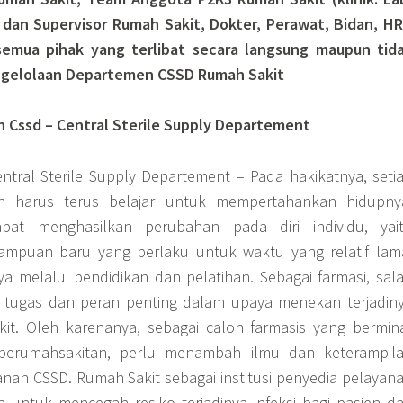
dan Supervisor Rumah Sakit, Dokter, Perawat, Bidan, H
semua pihak yang terlibat secara langsung maupun tid
ngelolaan Departemen CSSD Rumah Sakit
n Cssd – Central Sterile Supply Departement
ntral Sterile Supply Departement – Pada hakikatnya, seti
n harus terus belajar untuk mempertahankan hidupny
pat menghasilkan perubahan pada diri individu, yai
mpuan baru yang berlaku untuk waktu yang relatif lam
a melalui pendidikan dan pelatihan. Sebagai farmasi, sal
tugas dan peran penting dalam upaya menekan terjadin
kit. Oleh karenanya, sebagai calon farmasis yang bermin
perumahsakitan, perlu menambah ilmu dan keterampil
nan CSSD. Rumah Sakit sebagai institusi penyedia pelayan
 untuk mencegah resiko terjadinya infeksi bagi pasien d