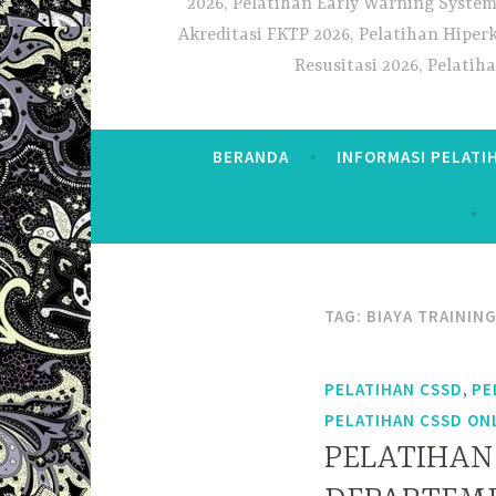
2026, Pelatihan Early Warning System
Akreditasi FKTP 2026, Pelatihan Hiper
Resusitasi 2026, Pelati
BERANDA
INFORMASI PELATI
TAG:
BIAYA TRAININ
,
PELATIHAN CSSD
PE
PELATIHAN CSSD ON
PELATIHAN