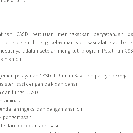
uk diikuti.
AN
tihan CSSD bertujuan meningkatkan pengetahuan d
eserta dalam bidang pelayanan sterilisasi alat atau baha
hususnya adalah setelah mengikuti program Pelatihan CS
rta mampu:
men pelayanan CSSD di Rumah Sakit tempatnya bekerja.
 sterilisasi dengan baik dan benar
 dan fungsi CSSD
taminasi
ndalian ingeksi dan pengamanan diri
k pengemasan
 dan prosedur sterilisasi