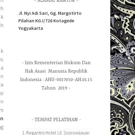
ALAMAT KANTOR
ah
Jl. Nyi Adi Sari, Gg. Margotirto
uk
Pilahan KG.I/726 Kotagede
ah
Yogyakarta
uk
es
Izin Kementerian Hukum Dan
da
Hak Asasi Manusia Republik
an
Indonesia : AHU-0017050-AH.01.15
ra
Tahun 2019
si
an
am
an
TEMPAT PELATIHAN
ng
Regantris Hotel (Jl. Sosrowijayan