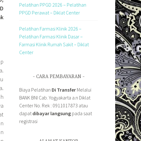
Pelatihan PPGD 2026 – Pelatihan
RD
PPGD Perawat – Diklat Center
ak
Pelatihan Farmasi Klinik 2026 –
Pelatihan Farmasi Klinik Dasar –
Farmasi Klinik Rumah Sakit – Diklat
Center
ap
a.
CARA PEMBAYARAN
tu
a.
Biaya Pelatihan
Di Transfer
Melalui
ah
BANK BNI Cab. Yogyakarta a.n Diklat
ya
Center No. Rek : 0911017873 atau
dapat
dibayar langsung
pada saat
at
registrasi
an
an
an