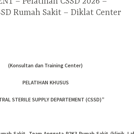
T – Pelatihan CSSD 2026 –
SSD Rumah Sakit – Diklat Center
(Konsultan dan Training Center)
PELATIHAN KHUSUS
TRAL STERILE SUPPLY DEPARTEMENT (CSSD)”
mah Sakit, Team Anggota P2K3 Rumah Sakit (klinik. La