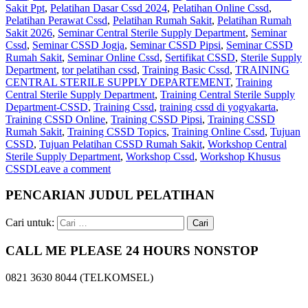
Sakit Ppt
,
Pelatihan Dasar Cssd 2024
,
Pelatihan Online Cssd
,
Pelatihan Perawat Cssd
,
Pelatihan Rumah Sakit‎
,
Pelatihan Rumah
Sakit 2026
,
Seminar Central Sterile Supply Department
,
Seminar
Cssd
,
Seminar CSSD Jogja
,
Seminar CSSD Pipsi
,
Seminar CSSD
Rumah Sakit
,
Seminar Online Cssd
,
Sertifikat CSSD
,
Sterile Supply
Department
,
tor pelatihan cssd
,
Training Basic Cssd
,
TRAINING
CENTRAL STERILE SUPPLY DEPARTEMENT
,
Training
Central Sterile Supply Department
,
Training Central Sterile Supply
Department-CSSD
,
Training Cssd
,
training cssd di yogyakarta
,
Training CSSD Online
,
Training CSSD Pipsi
,
Training CSSD
Rumah Sakit
,
Training CSSD Topics
,
Training Online Cssd
,
Tujuan
CSSD
,
Tujuan Pelatihan CSSD Rumah Sakit
,
Workshop Central
Sterile Supply Department
,
Workshop Cssd
,
Workshop Khusus
CSSD
Leave a comment
PENCARIAN JUDUL PELATIHAN
Cari untuk:
CALL ME PLEASE 24 HOURS NONSTOP
0821 3630 8044 (TELKOMSEL)