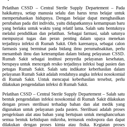
Pelatihan CSSD – Central Sterile Supply Departement – Pada
hakikatnya, setiap manusia selalu dan harus terus belajar untuk
mempertahankan hidupnya. Dengan belajar dapat menghasilkan
perubahan pada diri individu, yaitu didapatkannya kemampuan baru
yang berlaku untuk waktu yang relatif lama. Salah satu bentuknya
melalui pendidikan dan pelatihan. Sebagai farmasi, salah satunya
mempunyai tugas dan peran penting dalam upaya menekan
terjadinya infeksi di Rumah Sakit. Oleh karenanya, sebagai calon
farmasis yang berminat pada bidang ilmu perumahsakitan, perlu
menambah ilmu dan keterampilan dalam bidang pelayanan CSSD.
Rumah Sakit sebagai institusi penyedia pelayanan kesehatan,
berupaya untuk mencegah resiko terjadinya infeksi bagi pasien dan
petugas Rumah Sakit. Salah satu indikator keberhasilan dalam
pelayanan Rumah Sakit adalah rendahnya angka infeksi nosokomial
di Rumah Sakit. Untuk mencapai keberhasilan tersebut, perlu
dilakukan pengendalian infeksi di Rumah Sakit.
Pelatihan CSSD – Central Sterile Supply Departement – Salah satu
bentuk pengendalian infeksi nosokomial di Rumah Sakit dilakukan
dengan proses sterilisasi terhadap bahan dan alat medik yang
digunakan untuk pelayanan pada pasien. Sterilisasi adalah proses
pengelolaan alat atau bahan yang bertujuan untuk menghancurkan
semua bentuk kehidupan mikroba, termasuk endospora dan dapat
dilakukan dengan proses kimia atau fisika. Kegiatan proses