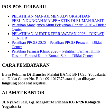
POS POS TERBARU
PELATIHAN MANAJEMEN ADVOKASI DAN
PERLINDUNGAN MALPRAKTIK DI RUMAH SAKIT
Pelatihan Manajemen Mutu Pelayanan Geriatri 2026 – Diklat
Center
PELATIHAN AUDIT KEPERAWATAN 2026 – DIKLAT
CENTER
Pelatihan PPGD 2026 – Pelatihan PPGD Perawat – Diklat
Center
Pelatihan Farmasi Klinik 2026 – Pelatihan Farmasi Klinik
Dasar – Farmasi Klinik Rumah Sakit – Diklat Center
CARA PEMBAYARAN
Biaya Pelatihan
Di Transfer
Melalui BANK BNI Cab. Yogyakarta
a.n Diklat Center No. Rek : 0911017873 atau dapat
dibayar
langsung
pada saat registrasi
ALAMAT KANTOR
Jl. Nyi Adi Sari, Gg. Margotirto Pilahan KG.I/726 Kotagede
Yogyakarta