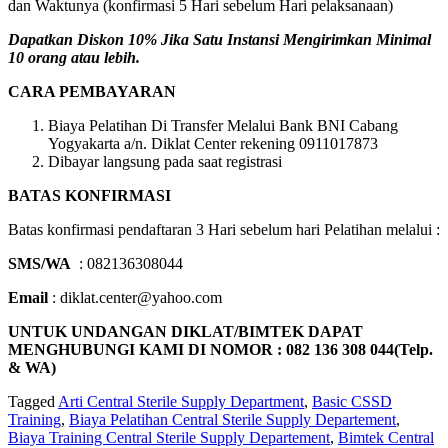
dan Waktunya (konfirmasi 5 Hari sebelum Hari pelaksanaan)
Dapatkan Diskon 10% Jika Satu Instansi Mengirimkan Minimal
10 orang atau lebih.
CARA PEMBAYARAN
Biaya Pelatihan Di Transfer Melalui Bank BNI Cabang
Yogyakarta a/n. Diklat Center rekening 0911017873
Dibayar langsung pada saat registrasi
BATAS KONFIRMASI
Batas konfirmasi pendaftaran 3 Hari sebelum hari Pelatihan melalui :
SMS/WA
: 082136308044
Email
: diklat.center@yahoo.com
UNTUK UNDANGAN DIKLAT/BIMTEK DAPAT
MENGHUBUNGI KAMI DI NOMOR : 082 136 308 044(Telp.
& WA)
Tagged
Arti Central Sterile Supply Department
,
Basic CSSD
Training
,
Biaya Pelatihan Central Sterile Supply Departement
,
Biaya Training Central Sterile Supply Departement
,
Bimtek Central