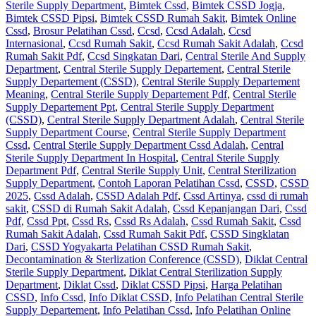
Sterile Supply Department
,
Bimtek Cssd
,
Bimtek CSSD Jogja
,
Bimtek CSSD Pipsi
,
Bimtek CSSD Rumah Sakit
,
Bimtek Online
Cssd
,
Brosur Pelatihan Cssd
,
Ccsd
,
Ccsd Adalah
,
Ccsd
Internasional
,
Ccsd Rumah Sakit
,
Ccsd Rumah Sakit Adalah
,
Ccsd
Rumah Sakit Pdf
,
Ccsd Singkatan Dari
,
Central Sterile And Supply
Department
,
Central Sterile Supply Departement
,
Central Sterile
Supply Departement (CSSD)
,
Central Sterile Supply Departement
Meaning
,
Central Sterile Supply Departement Pdf
,
Central Sterile
Supply Departement Ppt
,
Central Sterile Supply Department
(CSSD)
,
Central Sterile Supply Department Adalah
,
Central Sterile
Supply Department Course
,
Central Sterile Supply Department
Cssd
,
Central Sterile Supply Department Cssd Adalah
,
Central
Sterile Supply Department In Hospital
,
Central Sterile Supply
Department Pdf
,
Central Sterile Supply Unit
,
Central Sterilization
Supply Department
,
Contoh Laporan Pelatihan Cssd
,
CSSD
,
CSSD
2025
,
Cssd Adalah
,
CSSD Adalah Pdf
,
Cssd Artinya
,
cssd di rumah
sakit
,
CSSD di Rumah Sakit Adalah
,
Cssd Kepanjangan Dari
,
Cssd
Pdf
,
Cssd Ppt
,
Cssd Rs
,
Cssd Rs Adalah
,
Cssd Rumah Sakit
,
Cssd
Rumah Sakit Adalah
,
Cssd Rumah Sakit Pdf
,
CSSD Singklatan
Dari
,
CSSD Yogyakarta Pelatihan CSSD Rumah Sakit
,
Decontamination & Sterlization Conference (CSSD)
,
Diklat Central
Sterile Supply Department
,
Diklat Central Sterilization Supply
Department
,
Diklat Cssd
,
Diklat CSSD Pipsi
,
Harga Pelatihan
CSSD
,
Info Cssd
,
Info Diklat CSSD
,
Info Pelatihan Central Sterile
Supply Departement
,
Info Pelatihan Cssd
,
Info Pelatihan Online