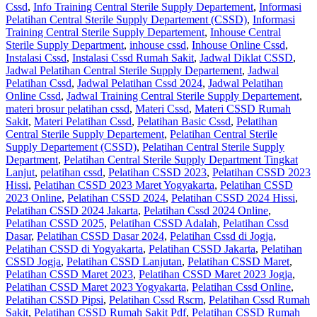
Cssd
,
Info Training Central Sterile Supply Departement
,
Informasi
Pelatihan Central Sterile Supply Departement (CSSD)
,
Informasi
Training Central Sterile Supply Departement
,
Inhouse Central
Sterile Supply Department
,
inhouse cssd
,
Inhouse Online Cssd
,
Instalasi Cssd
,
Instalasi Cssd Rumah Sakit
,
Jadwal Diklat CSSD
,
Jadwal Pelatihan Central Sterile Supply Departement
,
Jadwal
Pelatihan Cssd
,
Jadwal Pelatihan Cssd 2024
,
Jadwal Pelatihan
Online Cssd
,
Jadwal Training Central Sterile Supply Departement
,
materi brosur pelatihan cssd
,
Materi Cssd
,
Materi CSSD Rumah
Sakit
,
Materi Pelatihan Cssd
,
Pelatihan Basic Cssd
,
Pelatihan
Central Sterile Supply Departement
,
Pelatihan Central Sterile
Supply Departement (CSSD)
,
Pelatihan Central Sterile Supply
Department
,
Pelatihan Central Sterile Supply Department Tingkat
Lanjut
,
pelatihan cssd
,
Pelatihan CSSD 2023
,
Pelatihan CSSD 2023
Hissi
,
Pelatihan CSSD 2023 Maret Yogyakarta
,
Pelatihan CSSD
2023 Online
,
Pelatihan CSSD 2024
,
Pelatihan CSSD 2024 Hissi
,
Pelatihan CSSD 2024 Jakarta
,
Pelatihan Cssd 2024 Online
,
Pelatihan CSSD 2025
,
Pelatihan CSSD Adalah
,
Pelatihan Cssd
Dasar
,
Pelatihan CSSD Dasar 2024
,
Pelatihan Cssd di Jogja
,
Pelatihan CSSD di Yogyakarta
,
Pelatihan CSSD Jakarta
,
Pelatihan
CSSD Jogja
,
Pelatihan CSSD Lanjutan
,
Pelatihan CSSD Maret
,
Pelatihan CSSD Maret 2023
,
Pelatihan CSSD Maret 2023 Jogja
,
Pelatihan CSSD Maret 2023 Yogyakarta
,
Pelatihan Cssd Online
,
Pelatihan CSSD Pipsi
,
Pelatihan Cssd Rscm
,
Pelatihan Cssd Rumah
Sakit
,
Pelatihan CSSD Rumah Sakit Pdf
,
Pelatihan CSSD Rumah