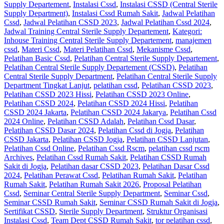
Supply Departement
,
Instalasi Cssd
,
Instalasi CSSD (Central Sterile
Supply Department)
,
Instalasi Cssd Rumah Sakit
,
Jadwal Pelatihan
Cssd
,
Jadwal Pelatihan CSSD 2023
,
Jadwal Pelatihan Cssd 2024
,
Jadwal Training Central Sterile Supply Departement
,
Kategori:
Inhouse Training Central Sterile Supply Departement
,
manajemen
cssd
,
Materi Cssd
,
Materi Pelatihan Cssd
,
Mekanisme Cssd
,
Pelatihan Basic Cssd
,
Pelatihan Central Sterile Supply Departement
,
Pelatihan Central Sterile Supply Departement (CSSD)
,
Pelatihan
Central Sterile Supply Department
,
Pelatihan Central Sterile Supply
Department Tingkat Lanjut
,
pelatihan cssd
,
Pelatihan CSSD 2023
,
Pelatihan CSSD 2023 Hissi
,
Pelatihan CSSD 2023 Online
,
Pelatihan CSSD 2024
,
Pelatihan CSSD 2024 Hissi
,
Pelatihan
CSSD 2024 Jakarta
,
Pelatihan CSSD 2024 Jakarya
,
Pelatihan Cssd
2024 Online
,
Pelatihan CSSD Adalah
,
Pelatihan Cssd Dasar
,
Pelatihan CSSD Dasar 2024
,
Pelatihan Cssd di Jogja
,
Pelatihan
CSSD Jakarta
,
Pelatihan CSSD Jogja
,
Pelatihan CSSD Lanjutan
,
Pelatihan Cssd Online
,
Pelatihan Cssd Rscm
,
pelatihan cssd rscm
Archives
,
Pelatihan Cssd Rumah Sakit
,
Pelatihan CSSD Rumah
Sakit di Jogja
,
Pelatihan dasar CSSD 2023
,
Pelatihan Dasar Cssd
2024
,
Pelatihan Perawat Cssd
,
Pelatihan Rumah Sakit
,
Pelatihan
Rumah Sakit‎
,
Pelatihan Rumah Sakit 2026
,
Proposal Pelatihan
Cssd
,
Seminar Central Sterile Supply Department
,
Seminar Cssd
,
Seminar CSSD Rumah Sakit
,
Seminar CSSD Rumah Sakit di Jogja
,
Sertifikat CSSD
,
Sterile Supply Department
,
Struktur Organisasi
Instalasi Cssd
,
Team Dept CSSD Rumah Sakit
,
tor pelatihan cssd
,