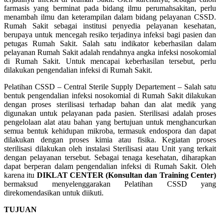
farmasis yang berminat pada bidang ilmu perumahsakitan, perlu
menambah ilmu dan keterampilan dalam bidang pelayanan CSSD.
Rumah Sakit sebagai institusi penyedia pelayanan kesehatan,
berupaya untuk mencegah resiko terjadinya infeksi bagi pasien dan
petugas Rumah Sakit. Salah satu indikator keberhasilan dalam
pelayanan Rumah Sakit adalah rendahnya angka infeksi nosokomial
di Rumah Sakit. Untuk mencapai keberhasilan tersebut, perlu
dilakukan pengendalian infeksi di Rumah Sakit.
Pelatihan CSSD – Central Sterile Supply Departement – Salah satu
bentuk pengendalian infeksi nosokomial di Rumah Sakit dilakukan
dengan proses sterilisasi terhadap bahan dan alat medik yang
digunakan untuk pelayanan pada pasien. Sterilisasi adalah proses
pengelolaan alat atau bahan yang bertujuan untuk menghancurkan
semua bentuk kehidupan mikroba, termasuk endospora dan dapat
dilakukan dengan proses kimia atau fisika. Kegiatan proses
sterilisasi dilakukan oleh instalasi Sterilisasi atau Unit yang terkait
dengan pelayanan tersebut. Sebagai tenaga kesehatan, diharapkan
dapat berperan dalam pengendalian infeksi di Rumah Sakit. Oleh
karena itu
DIKLAT CENTER (Konsultan dan Training Center)
bermaksud menyelenggarakan Pelatihan CSSD yang
direkomendasikan untuk diikuti.
TUJUAN