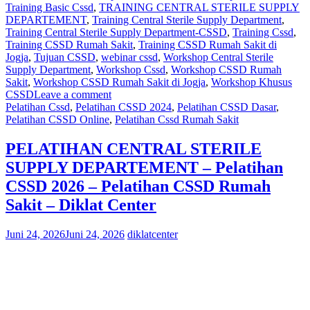
Training Basic Cssd
,
TRAINING CENTRAL STERILE SUPPLY
DEPARTEMENT
,
Training Central Sterile Supply Department
,
Training Central Sterile Supply Department-CSSD
,
Training Cssd
,
Training CSSD Rumah Sakit
,
Training CSSD Rumah Sakit di
Jogja
,
Tujuan CSSD
,
webinar cssd
,
Workshop Central Sterile
Supply Department
,
Workshop Cssd
,
Workshop CSSD Rumah
Sakit
,
Workshop CSSD Rumah Sakit di Jogja
,
Workshop Khusus
CSSD
Leave a comment
Pelatihan Cssd
,
Pelatihan CSSD 2024
,
Pelatihan CSSD Dasar
,
Pelatihan CSSD Online
,
Pelatihan Cssd Rumah Sakit
PELATIHAN CENTRAL STERILE
SUPPLY DEPARTEMENT – Pelatihan
CSSD 2026 – Pelatihan CSSD Rumah
Sakit – Diklat Center
Juni 24, 2026
Juni 24, 2026
diklatcenter