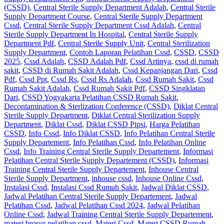
(CSSD)
,
Central Sterile Supply Department Adalah
,
Central Sterile
Supply Department Course
,
Central Sterile Supply Department
Cssd
,
Central Sterile Supply Department Cssd Adalah
,
Central
Sterile Supply Department In Hospital
,
Central Sterile Supply
Department Pdf
,
Central Sterile Supply Unit
,
Central Sterilization
Supply Department
,
Contoh Laporan Pelatihan Cssd
,
CSSD
,
CSSD
2025
,
Cssd Adalah
,
CSSD Adalah Pdf
,
Cssd Artinya
,
cssd di rumah
sakit
,
CSSD di Rumah Sakit Adalah
,
Cssd Kepanjangan Dari
,
Cssd
Pdf
,
Cssd Ppt
,
Cssd Rs
,
Cssd Rs Adalah
,
Cssd Rumah Sakit
,
Cssd
Rumah Sakit Adalah
,
Cssd Rumah Sakit Pdf
,
CSSD Singklatan
Dari
,
CSSD Yogyakarta Pelatihan CSSD Rumah Sakit
,
Decontamination & Sterlization Conference (CSSD)
,
Diklat Central
Sterile Supply Department
,
Diklat Central Sterilization Supply
Department
,
Diklat Cssd
,
Diklat CSSD Pipsi
,
Harga Pelatihan
CSSD
,
Info Cssd
,
Info Diklat CSSD
,
Info Pelatihan Central Sterile
Supply Departement
,
Info Pelatihan Cssd
,
Info Pelatihan Online
Cssd
,
Info Training Central Sterile Supply Departement
,
Informasi
Pelatihan Central Sterile Supply Departement (CSSD)
,
Informasi
Training Central Sterile Supply Departement
,
Inhouse Central
Sterile Supply Department
,
inhouse cssd
,
Inhouse Online Cssd
,
Instalasi Cssd
,
Instalasi Cssd Rumah Sakit
,
Jadwal Diklat CSSD
,
Jadwal Pelatihan Central Sterile Supply Departement
,
Jadwal
Pelatihan Cssd
,
Jadwal Pelatihan Cssd 2024
,
Jadwal Pelatihan
Online Cssd
,
Jadwal Training Central Sterile Supply Departement
,
materi brosur pelatihan cssd
,
Materi Cssd
,
Materi CSSD Rumah