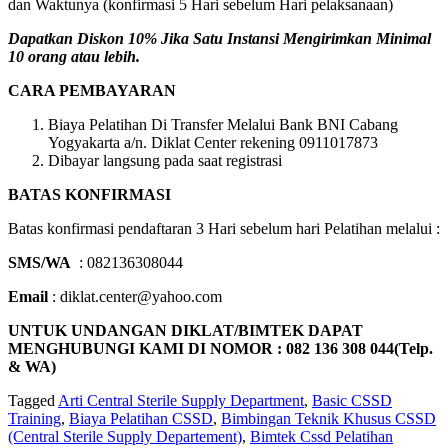
dan Waktunya (konfirmasi 5 Hari sebelum Hari pelaksanaan)
Dapatkan Diskon 10% Jika Satu Instansi Mengirimkan Minimal
10 orang atau lebih.
CARA PEMBAYARAN
Biaya Pelatihan Di Transfer Melalui Bank BNI Cabang
Yogyakarta a/n. Diklat Center rekening 0911017873
Dibayar langsung pada saat registrasi
BATAS KONFIRMASI
Batas konfirmasi pendaftaran 3 Hari sebelum hari Pelatihan melalui :
SMS/WA
: 082136308044
Email
: diklat.center@yahoo.com
UNTUK UNDANGAN DIKLAT/BIMTEK DAPAT
MENGHUBUNGI KAMI DI NOMOR : 082 136 308 044(Telp.
& WA)
Tagged
Arti Central Sterile Supply Department
,
Basic CSSD
Training
,
Biaya Pelatihan CSSD
,
Bimbingan Teknik Khusus CSSD
(Central Sterile Supply Departement)
,
Bimtek Cssd Pelatihan