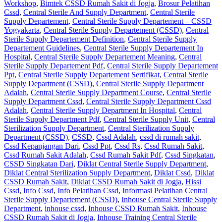
Workshop
,
Bimtek CSSD Rumah Sakit di Jogja
,
Brosur Pelatihan
Cssd
,
Central Sterile And Supply Department
,
Central Sterile
Supply Departement
,
Central Sterile Supply Departement – CSSD
Yogyakarta
,
Central Sterile Supply Departement (CSSD)
,
Central
Sterile Supply Departement Definition
,
Central Sterile Supply
Departement Guidelines
,
Central Sterile Supply Departement In
Hospital
,
Central Sterile Supply Departement Meaning
,
Central
Sterile Supply Departement Pdf
,
Central Sterile Supply Departement
Ppt
,
Central Sterile Supply Departement Sertifikat
,
Central Sterile
Supply Department (CSSD)
,
Central Sterile Supply Department
Adalah
,
Central Sterile Supply Department Course
,
Central Sterile
Supply Department Cssd
,
Central Sterile Supply Department Cssd
Adalah
,
Central Sterile Supply Department In Hospital
,
Central
Sterile Supply Department Pdf
,
Central Sterile Supply Unit
,
Central
Sterilization Supply Department
,
Central Sterilization Supply
Department (CSSD)
,
CSSD
,
Cssd Adalah
,
cssd di rumah sakit
,
Cssd Kepanjangan Dari
,
Cssd Ppt
,
Cssd Rs
,
Cssd Rumah Sakit
,
Cssd Rumah Sakit Adalah
,
Cssd Rumah Sakit Pdf
,
Cssd Singkatan
,
CSSD Singkatan Dari
,
Diklat Central Sterile Supply Department
,
Diklat Central Sterilization Supply Department
,
Diklat Cssd
,
Diklat
CSSD Rumah Sakit
,
Diklat CSSD Rumah Sakit di Jogja
,
Hissi
Cssd
,
Info Cssd
,
Info Pelatihan Cssd
,
Informasi Pelatihan Central
Sterile Supply Departement (CSSD)
,
Inhouse Central Sterile Supply
Department
,
inhouse cssd
,
Inhouse CSSD Rumah Sakit
,
Inhouse
CSSD Rumah Sakit di Jogja
,
Inhouse Training Central Sterile