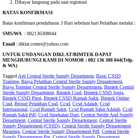
Dibayar langsung pada saat registrasi
BATAS KONFIRMASI
Batas konfirmasi pendaftaran 3 Hari sebelum hari Pelatihan melalui :
SMS/WA
: 082136308044
Email
: diklat.center@yahoo.com
UNTUK UNDANGAN DIKLAT/BIMTEK DAPAT
MENGHUBUNGI KAMI DI NOMOR : 082 136 308 044(Telp.
& WA)
Tagged
Arti Central Sterile Supply Department
,
Basic CSSD
Training
,
Biaya Pelatihan Central Sterile Supply Departement
,
Biaya Training Central Sterile Supply Departement
,
Bimtek Central
Sterile Supply Department
,
Bimtek Cssd
,
Bimtek CSSD Jogja
,
Bimtek CSSD Pipsi
,
Bimtek CSSD Rumah Sakit
,
Bimtek Online
Cssd
,
Brosur Pelatihan Cssd
,
Ccsd
,
Ccsd Adalah
,
Ccsd
Internasional
,
Ccsd Rumah Sakit
,
Ccsd Rumah Sakit Adalah
,
Ccsd
Rumah Sakit Pdf
,
Ccsd Singkatan Dari
,
Central Sterile And Supply
Department
,
Central Sterile Supply Departement
,
Central Sterile
Supply Departement (CSSD)
,
Central Sterile Supply Departement
Meaning
,
Central Sterile Supply Departement Pdf
,
Central Sterile
Supply Departement Ppt
,
Central Sterile Supply Department