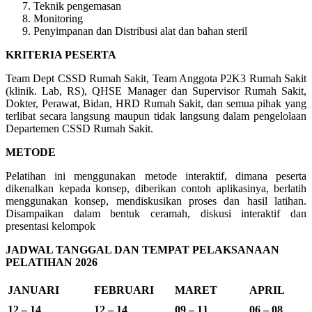
Teknik pengemasan
Monitoring
Penyimpanan dan Distribusi alat dan bahan steril
KRITERIA PESERTA
Team Dept CSSD Rumah Sakit, Team Anggota P2K3 Rumah Sakit
(klinik. Lab, RS), QHSE Manager dan Supervisor Rumah Sakit,
Dokter, Perawat, Bidan, HRD Rumah Sakit, dan semua pihak yang
terlibat secara langsung maupun tidak langsung dalam pengelolaan
Departemen CSSD Rumah Sakit.
METODE
Pelatihan ini menggunakan metode interaktif, dimana peserta
dikenalkan kepada konsep, diberikan contoh aplikasinya, berlatih
menggunakan konsep, mendiskusikan proses dan hasil latihan.
Disampaikan dalam bentuk ceramah, diskusi interaktif dan
presentasi kelompok
JADWAL TANGGAL DAN TEMPAT PELAKSANAAN
PELATIHAN 2026
JANUARI
FEBRUARI
MARET
APRIL
12 – 14
12 – 14
09 – 11
06 – 08