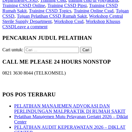
Department-CSSD
,
Training Cssd
,
training cssd di yogyakarta
,
Training CSSD Online
,
Training CSSD Pipsi
,
Training CSSD
Rumah Sakit
,
Training CSSD Topics
,
Training Online Cssd
,
Tujuan
CSSD
,
Tujuan Pelatihan CSSD Rumah Sakit
,
Workshop Central
Sterile Supply Department
,
Workshop Cssd
,
Workshop Khusus
CSSD
Leave a comment
PENCARIAN JUDUL PELATIHAN
Cari untuk:
CALL ME PLEASE 24 HOURS NONSTOP
0821 3630 8044 (TELKOMSEL)
POS POS TERBARU
PELATIHAN MANAJEMEN ADVOKASI DAN
PERLINDUNGAN MALPRAKTIK DI RUMAH SAKIT
Pelatihan Manajemen Mutu Pelayanan Geriatri 2026 – Diklat
Center
PELATIHAN AUDIT KEPERAWATAN 2026 – DIKLAT