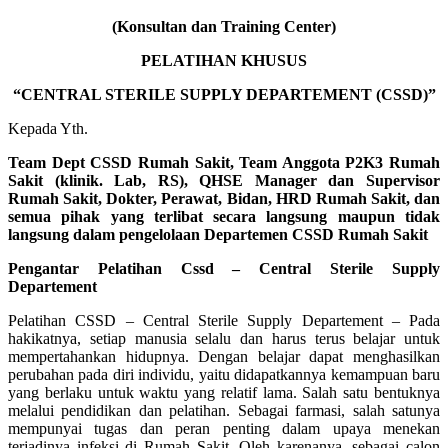
(Konsultan dan Training Center)
PELATIHAN KHUSUS
“CENTRAL STERILE SUPPLY DEPARTEMENT (CSSD)”
Kepada Yth.
Team Dept CSSD Rumah Sakit, Team Anggota P2K3 Rumah
Sakit (klinik. Lab, RS), QHSE Manager dan Supervisor
Rumah Sakit, Dokter, Perawat, Bidan, HRD Rumah Sakit, dan
semua pihak yang terlibat secara langsung maupun tidak
langsung dalam pengelolaan Departemen CSSD Rumah Sakit
Pengantar Pelatihan Cssd – Central Sterile Supply
Departement
Pelatihan CSSD – Central Sterile Supply Departement – Pada
hakikatnya, setiap manusia selalu dan harus terus belajar untuk
mempertahankan hidupnya. Dengan belajar dapat menghasilkan
perubahan pada diri individu, yaitu didapatkannya kemampuan baru
yang berlaku untuk waktu yang relatif lama. Salah satu bentuknya
melalui pendidikan dan pelatihan. Sebagai farmasi, salah satunya
mempunyai tugas dan peran penting dalam upaya menekan
terjadinya infeksi di Rumah Sakit. Oleh karenanya, sebagai calon