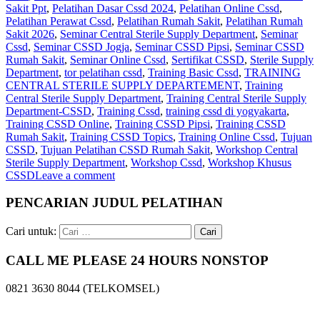
Sakit Ppt
,
Pelatihan Dasar Cssd 2024
,
Pelatihan Online Cssd
,
Pelatihan Perawat Cssd
,
Pelatihan Rumah Sakit‎
,
Pelatihan Rumah
Sakit 2026
,
Seminar Central Sterile Supply Department
,
Seminar
Cssd
,
Seminar CSSD Jogja
,
Seminar CSSD Pipsi
,
Seminar CSSD
Rumah Sakit
,
Seminar Online Cssd
,
Sertifikat CSSD
,
Sterile Supply
Department
,
tor pelatihan cssd
,
Training Basic Cssd
,
TRAINING
CENTRAL STERILE SUPPLY DEPARTEMENT
,
Training
Central Sterile Supply Department
,
Training Central Sterile Supply
Department-CSSD
,
Training Cssd
,
training cssd di yogyakarta
,
Training CSSD Online
,
Training CSSD Pipsi
,
Training CSSD
Rumah Sakit
,
Training CSSD Topics
,
Training Online Cssd
,
Tujuan
CSSD
,
Tujuan Pelatihan CSSD Rumah Sakit
,
Workshop Central
Sterile Supply Department
,
Workshop Cssd
,
Workshop Khusus
CSSD
Leave a comment
PENCARIAN JUDUL PELATIHAN
Cari untuk:
CALL ME PLEASE 24 HOURS NONSTOP
0821 3630 8044 (TELKOMSEL)