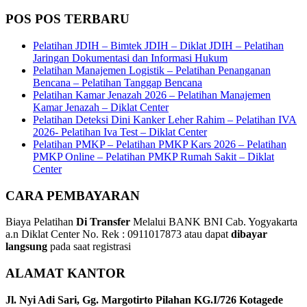
POS POS TERBARU
Pelatihan JDIH – Bimtek JDIH – Diklat JDIH – Pelatihan
Jaringan Dokumentasi dan Informasi Hukum
Pelatihan Manajemen Logistik – Pelatihan Penanganan
Bencana – Pelatihan Tanggap Bencana
Pelatihan Kamar Jenazah 2026 – Pelatihan Manajemen
Kamar Jenazah – Diklat Center
Pelatihan Deteksi Dini Kanker Leher Rahim – Pelatihan IVA
2026- Pelatihan Iva Test – Diklat Center
Pelatihan PMKP – Pelatihan PMKP Kars 2026 – Pelatihan
PMKP Online – Pelatihan PMKP Rumah Sakit – Diklat
Center
CARA PEMBAYARAN
Biaya Pelatihan
Di Transfer
Melalui BANK BNI Cab. Yogyakarta
a.n Diklat Center No. Rek : 0911017873 atau dapat
dibayar
langsung
pada saat registrasi
ALAMAT KANTOR
Jl. Nyi Adi Sari, Gg. Margotirto Pilahan KG.I/726 Kotagede