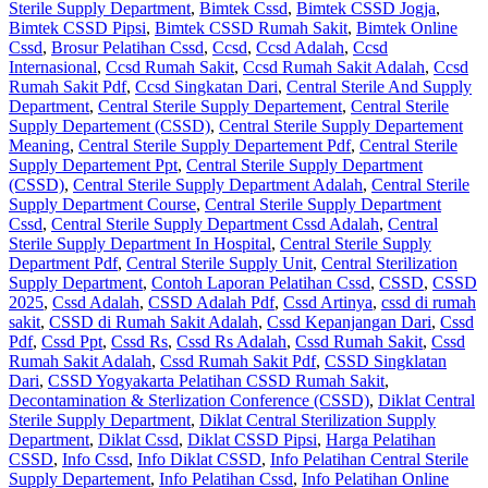
Sterile Supply Department
,
Bimtek Cssd
,
Bimtek CSSD Jogja
,
Bimtek CSSD Pipsi
,
Bimtek CSSD Rumah Sakit
,
Bimtek Online
Cssd
,
Brosur Pelatihan Cssd
,
Ccsd
,
Ccsd Adalah
,
Ccsd
Internasional
,
Ccsd Rumah Sakit
,
Ccsd Rumah Sakit Adalah
,
Ccsd
Rumah Sakit Pdf
,
Ccsd Singkatan Dari
,
Central Sterile And Supply
Department
,
Central Sterile Supply Departement
,
Central Sterile
Supply Departement (CSSD)
,
Central Sterile Supply Departement
Meaning
,
Central Sterile Supply Departement Pdf
,
Central Sterile
Supply Departement Ppt
,
Central Sterile Supply Department
(CSSD)
,
Central Sterile Supply Department Adalah
,
Central Sterile
Supply Department Course
,
Central Sterile Supply Department
Cssd
,
Central Sterile Supply Department Cssd Adalah
,
Central
Sterile Supply Department In Hospital
,
Central Sterile Supply
Department Pdf
,
Central Sterile Supply Unit
,
Central Sterilization
Supply Department
,
Contoh Laporan Pelatihan Cssd
,
CSSD
,
CSSD
2025
,
Cssd Adalah
,
CSSD Adalah Pdf
,
Cssd Artinya
,
cssd di rumah
sakit
,
CSSD di Rumah Sakit Adalah
,
Cssd Kepanjangan Dari
,
Cssd
Pdf
,
Cssd Ppt
,
Cssd Rs
,
Cssd Rs Adalah
,
Cssd Rumah Sakit
,
Cssd
Rumah Sakit Adalah
,
Cssd Rumah Sakit Pdf
,
CSSD Singklatan
Dari
,
CSSD Yogyakarta Pelatihan CSSD Rumah Sakit
,
Decontamination & Sterlization Conference (CSSD)
,
Diklat Central
Sterile Supply Department
,
Diklat Central Sterilization Supply
Department
,
Diklat Cssd
,
Diklat CSSD Pipsi
,
Harga Pelatihan
CSSD
,
Info Cssd
,
Info Diklat CSSD
,
Info Pelatihan Central Sterile
Supply Departement
,
Info Pelatihan Cssd
,
Info Pelatihan Online