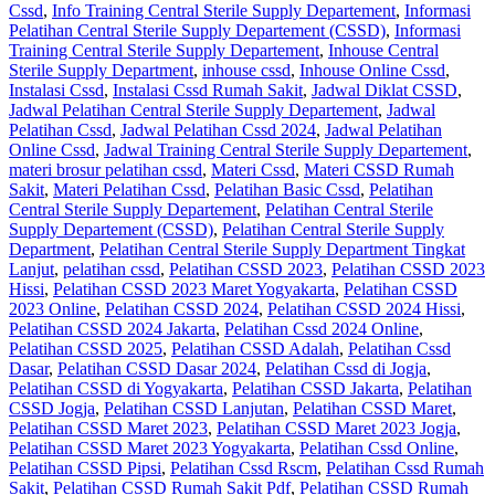
Cssd
,
Info Training Central Sterile Supply Departement
,
Informasi
Pelatihan Central Sterile Supply Departement (CSSD)
,
Informasi
Training Central Sterile Supply Departement
,
Inhouse Central
Sterile Supply Department
,
inhouse cssd
,
Inhouse Online Cssd
,
Instalasi Cssd
,
Instalasi Cssd Rumah Sakit
,
Jadwal Diklat CSSD
,
Jadwal Pelatihan Central Sterile Supply Departement
,
Jadwal
Pelatihan Cssd
,
Jadwal Pelatihan Cssd 2024
,
Jadwal Pelatihan
Online Cssd
,
Jadwal Training Central Sterile Supply Departement
,
materi brosur pelatihan cssd
,
Materi Cssd
,
Materi CSSD Rumah
Sakit
,
Materi Pelatihan Cssd
,
Pelatihan Basic Cssd
,
Pelatihan
Central Sterile Supply Departement
,
Pelatihan Central Sterile
Supply Departement (CSSD)
,
Pelatihan Central Sterile Supply
Department
,
Pelatihan Central Sterile Supply Department Tingkat
Lanjut
,
pelatihan cssd
,
Pelatihan CSSD 2023
,
Pelatihan CSSD 2023
Hissi
,
Pelatihan CSSD 2023 Maret Yogyakarta
,
Pelatihan CSSD
2023 Online
,
Pelatihan CSSD 2024
,
Pelatihan CSSD 2024 Hissi
,
Pelatihan CSSD 2024 Jakarta
,
Pelatihan Cssd 2024 Online
,
Pelatihan CSSD 2025
,
Pelatihan CSSD Adalah
,
Pelatihan Cssd
Dasar
,
Pelatihan CSSD Dasar 2024
,
Pelatihan Cssd di Jogja
,
Pelatihan CSSD di Yogyakarta
,
Pelatihan CSSD Jakarta
,
Pelatihan
CSSD Jogja
,
Pelatihan CSSD Lanjutan
,
Pelatihan CSSD Maret
,
Pelatihan CSSD Maret 2023
,
Pelatihan CSSD Maret 2023 Jogja
,
Pelatihan CSSD Maret 2023 Yogyakarta
,
Pelatihan Cssd Online
,
Pelatihan CSSD Pipsi
,
Pelatihan Cssd Rscm
,
Pelatihan Cssd Rumah
Sakit
,
Pelatihan CSSD Rumah Sakit Pdf
,
Pelatihan CSSD Rumah