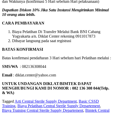
dan Waktunya (konfirmasi 5 Hari sebelum Hari pelaksanaan)
Dapatkan Diskon 10% Jika Satu Instansi Mengirimkan Minimal
10 orang atau lebih.
CARA PEMBAYARAN
Biaya Pelatihan Di Transfer Melalui Bank BNI Cabang
Yogyakarta a/n. Diklat Center rekening 0911017873
Dibayar langsung pada saat registrasi
BATAS KONFIRMASI
Batas konfirmasi pendaftaran 3 Hari sebelum hari Pelatihan melalui :
SMS/WA
: 082136308044
Email
: diklat.center@yahoo.com
UNTUK UNDANGAN DIKLAT/BIMTEK DAPAT
MENGHUBUNGI KAMI DI NOMOR : 082 136 308 044(Telp.
& WA)
Tagged
Arti Central Sterile Supply Department
,
Basic CSSD
Training
,
Biaya Pelatihan Central Sterile Supply Departement
,
Biaya Training Central Sterile Supply Departement
,
Bimtek Central