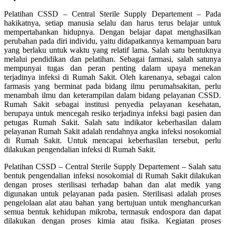
Pelatihan CSSD – Central Sterile Supply Departement – Pada
hakikatnya, setiap manusia selalu dan harus terus belajar untuk
mempertahankan hidupnya. Dengan belajar dapat menghasilkan
perubahan pada diri individu, yaitu didapatkannya kemampuan baru
yang berlaku untuk waktu yang relatif lama. Salah satu bentuknya
melalui pendidikan dan pelatihan. Sebagai farmasi, salah satunya
mempunyai tugas dan peran penting dalam upaya menekan
terjadinya infeksi di Rumah Sakit. Oleh karenanya, sebagai calon
farmasis yang berminat pada bidang ilmu perumahsakitan, perlu
menambah ilmu dan keterampilan dalam bidang pelayanan CSSD.
Rumah Sakit sebagai institusi penyedia pelayanan kesehatan,
berupaya untuk mencegah resiko terjadinya infeksi bagi pasien dan
petugas Rumah Sakit. Salah satu indikator keberhasilan dalam
pelayanan Rumah Sakit adalah rendahnya angka infeksi nosokomial
di Rumah Sakit. Untuk mencapai keberhasilan tersebut, perlu
dilakukan pengendalian infeksi di Rumah Sakit.
Pelatihan CSSD – Central Sterile Supply Departement – Salah satu
bentuk pengendalian infeksi nosokomial di Rumah Sakit dilakukan
dengan proses sterilisasi terhadap bahan dan alat medik yang
digunakan untuk pelayanan pada pasien. Sterilisasi adalah proses
pengelolaan alat atau bahan yang bertujuan untuk menghancurkan
semua bentuk kehidupan mikroba, termasuk endospora dan dapat
dilakukan dengan proses kimia atau fisika. Kegiatan proses