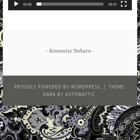
00:00
00:47
Komentar Terbaru
PROUDLY POWERED BY WORDPRESS
|
THEME:
DARA BY
AUTOMATTIC
.