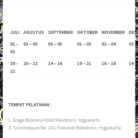
JULI
AGUSTUS
SEPTEMBER
OKTOBER
NOVEMBER
DES
01 –
03 – 05
03 – 05
01 – 03
02 – 04
03 –
03
20 –
20 – 22
14 – 16
19 – 21
16 – 18
14 –
22
TEMPAT PELATIHAN :
1. Grage Business Hotel Malioboro, Yogyakarta
Jl. Sosrowijayan No. 242, Kawasan Malioboro, Yogyakarta