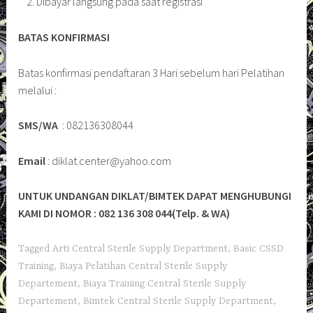
Dibayar langsung pada saat registrasi
BATAS KONFIRMASI
Batas konfirmasi pendaftaran 3 Hari sebelum hari Pelatihan
melalui :
SMS/WA
: 082136308044
Email
: diklat.center@yahoo.com
UNTUK UNDANGAN DIKLAT/BIMTEK DAPAT MENGHUBUNGI
KAMI DI NOMOR : 082 136 308 044(Telp. & WA)
Tagged
Arti Central Sterile Supply Department
,
Basic CSSD
Training
,
Biaya Pelatihan Central Sterile Supply
Departement
,
Biaya Training Central Sterile Supply
Departement
,
Bimtek Central Sterile Supply Department
,