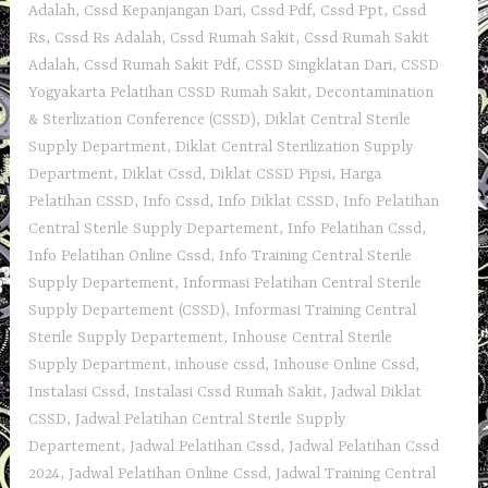
Adalah
,
Cssd Kepanjangan Dari
,
Cssd Pdf
,
Cssd Ppt
,
Cssd
Rs
,
Cssd Rs Adalah
,
Cssd Rumah Sakit
,
Cssd Rumah Sakit
Adalah
,
Cssd Rumah Sakit Pdf
,
CSSD Singklatan Dari
,
CSSD
Yogyakarta Pelatihan CSSD Rumah Sakit
,
Decontamination
& Sterlization Conference (CSSD)
,
Diklat Central Sterile
Supply Department
,
Diklat Central Sterilization Supply
Department
,
Diklat Cssd
,
Diklat CSSD Pipsi
,
Harga
Pelatihan CSSD
,
Info Cssd
,
Info Diklat CSSD
,
Info Pelatihan
Central Sterile Supply Departement
,
Info Pelatihan Cssd
,
Info Pelatihan Online Cssd
,
Info Training Central Sterile
Supply Departement
,
Informasi Pelatihan Central Sterile
Supply Departement (CSSD)
,
Informasi Training Central
Sterile Supply Departement
,
Inhouse Central Sterile
Supply Department
,
inhouse cssd
,
Inhouse Online Cssd
,
Instalasi Cssd
,
Instalasi Cssd Rumah Sakit
,
Jadwal Diklat
CSSD
,
Jadwal Pelatihan Central Sterile Supply
Departement
,
Jadwal Pelatihan Cssd
,
Jadwal Pelatihan Cssd
2024
,
Jadwal Pelatihan Online Cssd
,
Jadwal Training Central