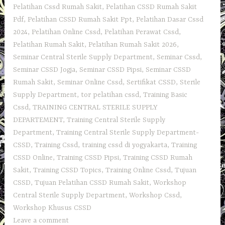
Pelatihan Cssd Rumah Sakit
,
Pelatihan CSSD Rumah Sakit
Pdf
,
Pelatihan CSSD Rumah Sakit Ppt
,
Pelatihan Dasar Cssd
2024
,
Pelatihan Online Cssd
,
Pelatihan Perawat Cssd
,
Pelatihan Rumah Sakit‎
,
Pelatihan Rumah Sakit 2026
,
Seminar Central Sterile Supply Department
,
Seminar Cssd
,
Seminar CSSD Jogja
,
Seminar CSSD Pipsi
,
Seminar CSSD
Rumah Sakit
,
Seminar Online Cssd
,
Sertifikat CSSD
,
Sterile
Supply Department
,
tor pelatihan cssd
,
Training Basic
Cssd
,
TRAINING CENTRAL STERILE SUPPLY
DEPARTEMENT
,
Training Central Sterile Supply
Department
,
Training Central Sterile Supply Department-
CSSD
,
Training Cssd
,
training cssd di yogyakarta
,
Training
CSSD Online
,
Training CSSD Pipsi
,
Training CSSD Rumah
Sakit
,
Training CSSD Topics
,
Training Online Cssd
,
Tujuan
CSSD
,
Tujuan Pelatihan CSSD Rumah Sakit
,
Workshop
Central Sterile Supply Department
,
Workshop Cssd
,
Workshop Khusus CSSD
Leave a comment