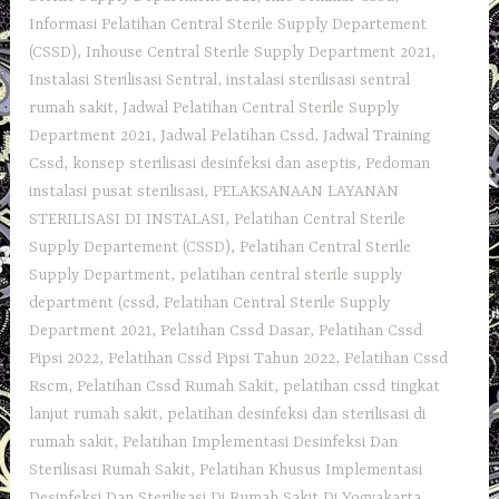
Informasi Pelatihan Central Sterile Supply Departement
(CSSD)
,
Inhouse Central Sterile Supply Department 2021
,
Instalasi Sterilisasi Sentral
,
instalasi sterilisasi sentral
rumah sakit
,
Jadwal Pelatihan Central Sterile Supply
Department 2021
,
Jadwal Pelatihan Cssd
,
Jadwal Training
Cssd
,
konsep sterilisasi desinfeksi dan aseptis
,
Pedoman
instalasi pusat sterilisasi
,
PELAKSANAAN LAYANAN
STERILISASI DI INSTALASI
,
Pelatihan Central Sterile
Supply Departement (CSSD)
,
Pelatihan Central Sterile
Supply Department
,
pelatihan central sterile supply
department (cssd
,
Pelatihan Central Sterile Supply
Department 2021
,
Pelatihan Cssd Dasar
,
Pelatihan Cssd
Pipsi 2022
,
Pelatihan Cssd Pipsi Tahun 2022
,
Pelatihan Cssd
Rscm
,
Pelatihan Cssd Rumah Sakit
,
pelatihan cssd tingkat
lanjut rumah sakit
,
pelatihan desinfeksi dan sterilisasi di
rumah sakit
,
Pelatihan Implementasi Desinfeksi Dan
Sterilisasi Rumah Sakit
,
Pelatihan Khusus Implementasi
Desinfeksi Dan Sterilisasi Di Rumah Sakit Di Yogyakarta
,