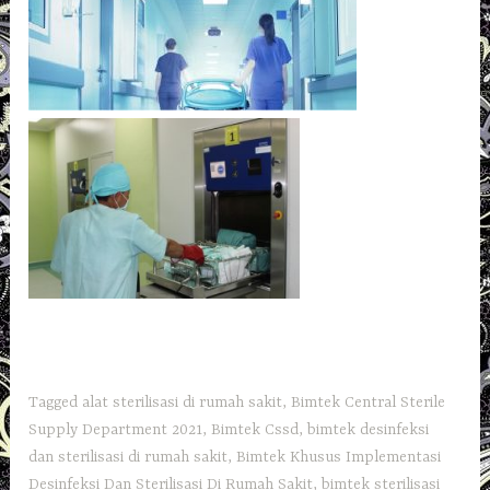
Tagged
alat sterilisasi di rumah sakit
,
Bimtek Central Sterile
Supply Department 2021
,
Bimtek Cssd
,
bimtek desinfeksi
dan sterilisasi di rumah sakit
,
Bimtek Khusus Implementasi
Desinfeksi Dan Sterilisasi Di Rumah Sakit
,
bimtek sterilisasi