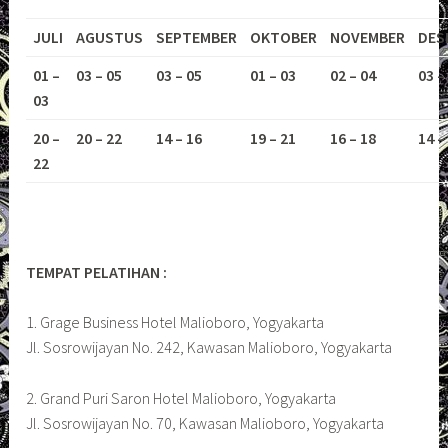
JULI
AGUSTUS
SEPTEMBER
OKTOBER
NOVEMBER
DES
01 –
03 – 05
03 – 05
01 – 03
02 – 04
03 –
03
20 –
20 – 22
14 – 16
19 – 21
16 – 18
14 –
22
TEMPAT PELATIHAN :
1. Grage Business Hotel Malioboro, Yogyakarta
Jl. Sosrowijayan No. 242, Kawasan Malioboro, Yogyakarta
2. Grand Puri Saron Hotel Malioboro, Yogyakarta
Jl. Sosrowijayan No. 70, Kawasan Malioboro, Yogyakarta