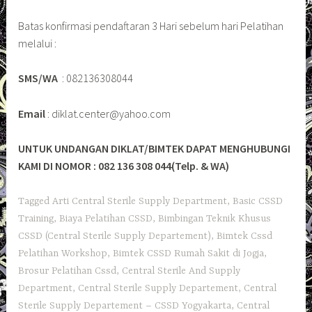
Batas konfirmasi pendaftaran 3 Hari sebelum hari Pelatihan
melalui :
SMS/WA
: 082136308044
Email
: diklat.center@yahoo.com
UNTUK UNDANGAN DIKLAT/BIMTEK DAPAT MENGHUBUNGI
KAMI DI NOMOR : 082 136 308 044(Telp. & WA)
Tagged
Arti Central Sterile Supply Department
,
Basic CSSD
Training
,
Biaya Pelatihan CSSD
,
Bimbingan Teknik Khusus
CSSD (Central Sterile Supply Departement)
,
Bimtek Cssd
Pelatihan Workshop
,
Bimtek CSSD Rumah Sakit di Jogja
,
Brosur Pelatihan Cssd
,
Central Sterile And Supply
Department
,
Central Sterile Supply Departement
,
Central
Sterile Supply Departement – CSSD Yogyakarta
,
Central