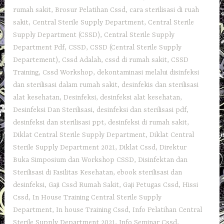
rumah sakit
,
Brosur Pelatihan Cssd
,
cara sterilisasi di ruah
sakit
,
Central Sterile Supply Department
,
Central Sterile
Supply Department (CSSD)
,
Central Sterile Supply
Department Pdf
,
CSSD
,
CSSD (Central Sterile Supply
Departement)
,
Cssd Adalah
,
cssd di rumah sakit
,
CSSD
Training
,
Cssd Workshop
,
dekontaminasi melalui disinfeksi
dan sterilisasi dalam rumah sakit
,
desinfekis dan sterilisasi
alat kesehatan
,
Desinfeksi
,
desinfeksi alat kesehatan
,
Desinfeksi Dan Sterilisasi
,
desinfeksi dan sterilisasi pdf
,
desinfeksi dan sterilisasi ppt
,
desinfeksi di rumah sakit
,
Diklat Central Sterile Supply Department
,
Diklat Central
Sterile Supply Department 2021
,
Diklat Cssd
,
Direktur
Buka Simposium dan Workshop CSSD
,
Disinfektan dan
Sterilisasi di Fasilitas Kesehatan
,
ebook sterilisasi dan
desinfeksi
,
Gaji Cssd Rumah Sakit
,
Gaji Petugas Cssd
,
Hissi
Cssd
,
In House Training Central Sterile Supply
Department
,
In house Training Cssd
,
Info Pelatihan Central
Sterile Supply Department 2021
,
Info Seminar Cssd
,