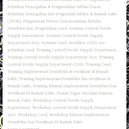
Pelatihan Pencegahan & Pengendalian Infeksi Dasar
,
Pelatihan Pencegahan dan Pengendali Infeksi di Rumah Sakit
( IPCN)
,
Pengawasan Proses Dekontaminasi Melalui
Disinfeksi dan
,
Pengelolaan Cssd
,
Seminar Central Sterile
Supply Department
,
Seminar Central Sterile Supply
Department 2021
,
Seminar Cssd
,
Sertifikat CSSD
,
tor
pelatihan cssd
,
Training Central Sterile Supply Department
,
Training Central Sterile Supply Department 2021
,
Training
Central Sterile Supply Department-CSSD
,
Training Cssd
,
Training Implementasi Desinfeksi & sterilisasi di Rumah
Sakit
,
Training Implementasi Desinfeksi dan sterilisasi di
Rumah Sakit
,
Training Khusus Implementasi Desinfeksi Dan
Sterilisasi Di Rumah Sakit
,
Uraian Tugas Instalasi Sanitasi
Rumah Sakit
,
Workshop Central Sterile Supply
Department
,
Workshop Central Sterile Supply Department
2021
,
Workshop Cssd
,
Workshop Khusus Implementasi
Desinfeksi Dan Sterilisasi Di Rumah Sakit