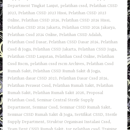
Department Tingkat Lanjut
,
pelatihan cssd
,
Pelatihan CSSD
2023
,
Pelatihan CSSD 2023 Hissi
,
Pelatihan CSSD 2023
Online
,
Pelatihan CSSD 2024
,
Pelatihan CSSD 2024 Hissi
,
Pelatihan CSSD 2024 Jakarta
,
Pelatihan CSSD 2024 Jakarya
,
Pelatihan Cssd 2024 Online
,
Pelatihan CSSD Adalah
,
Pelatihan Cssd Dasar
,
Pelatihan CSSD Dasar 2024
,
Pelatihan
Cssd di Jogja
,
Pelatihan CSSD Jakarta
,
Pelatihan CSSD Jogja
,
Pelatihan CSSD Lanjutan
,
Pelatihan Cssd Online
,
Pelatihan
Cssd Rscm
,
pelatihan cssd rscm Archives
,
Pelatihan Cssd
Rumah Sakit
,
Pelatihan CSSD Rumah Sakit di Jogja
,
Pelatihan dasar CSSD 2023
,
Pelatihan Dasar Cssd 2024
,
Pelatihan Perawat Cssd
,
Pelatihan Rumah Sakit
,
Pelatihan
Rumah Sakit‎
,
Pelatihan Rumah Sakit 2026
,
Proposal
Pelatihan Cssd
,
Seminar Central Sterile Supply
Department
,
Seminar Cssd
,
Seminar CSSD Rumah Sakit
,
Seminar CSSD Rumah Sakit di Jogja
,
Sertifikat CSSD
,
Sterile
Supply Department
,
Struktur Organisasi Instalasi Cssd
,
Team Dept CSSD Rumah Sakit
,
tor pelatihan cssd
,
Training