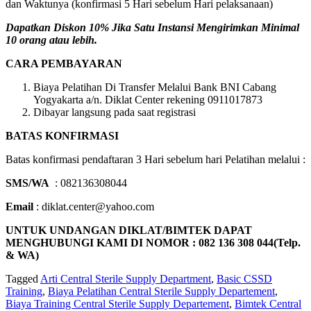
dan Waktunya (konfirmasi 5 Hari sebelum Hari pelaksanaan)
Dapatkan Diskon 10% Jika Satu Instansi Mengirimkan Minimal
10 orang atau lebih.
CARA PEMBAYARAN
Biaya Pelatihan Di Transfer Melalui Bank BNI Cabang
Yogyakarta a/n. Diklat Center rekening 0911017873
Dibayar langsung pada saat registrasi
BATAS KONFIRMASI
Batas konfirmasi pendaftaran 3 Hari sebelum hari Pelatihan melalui :
SMS/WA
: 082136308044
Email
: diklat.center@yahoo.com
UNTUK UNDANGAN DIKLAT/BIMTEK DAPAT
MENGHUBUNGI KAMI DI NOMOR : 082 136 308 044(Telp.
& WA)
Tagged
Arti Central Sterile Supply Department
,
Basic CSSD
Training
,
Biaya Pelatihan Central Sterile Supply Departement
,
Biaya Training Central Sterile Supply Departement
,
Bimtek Central