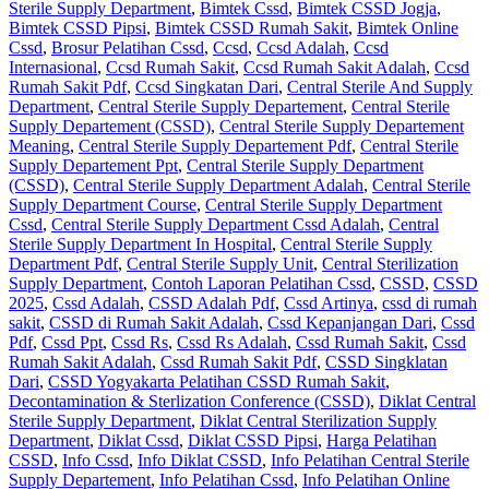
Sterile Supply Department
,
Bimtek Cssd
,
Bimtek CSSD Jogja
,
Bimtek CSSD Pipsi
,
Bimtek CSSD Rumah Sakit
,
Bimtek Online
Cssd
,
Brosur Pelatihan Cssd
,
Ccsd
,
Ccsd Adalah
,
Ccsd
Internasional
,
Ccsd Rumah Sakit
,
Ccsd Rumah Sakit Adalah
,
Ccsd
Rumah Sakit Pdf
,
Ccsd Singkatan Dari
,
Central Sterile And Supply
Department
,
Central Sterile Supply Departement
,
Central Sterile
Supply Departement (CSSD)
,
Central Sterile Supply Departement
Meaning
,
Central Sterile Supply Departement Pdf
,
Central Sterile
Supply Departement Ppt
,
Central Sterile Supply Department
(CSSD)
,
Central Sterile Supply Department Adalah
,
Central Sterile
Supply Department Course
,
Central Sterile Supply Department
Cssd
,
Central Sterile Supply Department Cssd Adalah
,
Central
Sterile Supply Department In Hospital
,
Central Sterile Supply
Department Pdf
,
Central Sterile Supply Unit
,
Central Sterilization
Supply Department
,
Contoh Laporan Pelatihan Cssd
,
CSSD
,
CSSD
2025
,
Cssd Adalah
,
CSSD Adalah Pdf
,
Cssd Artinya
,
cssd di rumah
sakit
,
CSSD di Rumah Sakit Adalah
,
Cssd Kepanjangan Dari
,
Cssd
Pdf
,
Cssd Ppt
,
Cssd Rs
,
Cssd Rs Adalah
,
Cssd Rumah Sakit
,
Cssd
Rumah Sakit Adalah
,
Cssd Rumah Sakit Pdf
,
CSSD Singklatan
Dari
,
CSSD Yogyakarta Pelatihan CSSD Rumah Sakit
,
Decontamination & Sterlization Conference (CSSD)
,
Diklat Central
Sterile Supply Department
,
Diklat Central Sterilization Supply
Department
,
Diklat Cssd
,
Diklat CSSD Pipsi
,
Harga Pelatihan
CSSD
,
Info Cssd
,
Info Diklat CSSD
,
Info Pelatihan Central Sterile
Supply Departement
,
Info Pelatihan Cssd
,
Info Pelatihan Online