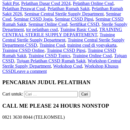
Sakit Ppt
,
Pelatihan Dasar Cssd 2024
,
Pelatihan Online Cssd
,
Pelatihan Perawat Cssd
,
Pelatihan Rumah Sakit‎
,
Pelatihan Rumah
Sakit 2026
,
Seminar Central Sterile Supply Department
,
Seminar
Cssd
,
Seminar CSSD Jogja
,
Seminar CSSD Pipsi
,
Seminar CSSD
Rumah Sakit
,
Seminar Online Cssd
,
Sertifikat CSSD
,
Sterile Supply
Department
,
tor pelatihan cssd
,
Training Basic Cssd
,
TRAINING
CENTRAL STERILE SUPPLY DEPARTEMENT
,
Training
Central Sterile Supply Department
,
Training Central Sterile Supply
Department-CSSD
,
Training Cssd
,
training cssd di yogyakarta
,
Training CSSD Online
,
Training CSSD Pipsi
,
Training CSSD
Rumah Sakit
,
Training CSSD Topics
,
Training Online Cssd
,
Tujuan
CSSD
,
Tujuan Pelatihan CSSD Rumah Sakit
,
Workshop Central
Sterile Supply Department
,
Workshop Cssd
,
Workshop Khusus
CSSD
Leave a comment
PENCARIAN JUDUL PELATIHAN
Cari untuk:
CALL ME PLEASE 24 HOURS NONSTOP
0821 3630 8044 (TELKOMSEL)