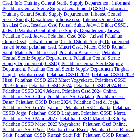
Cssd
,
Info Training Central Sterile Supply Departement
,
Informasi
Pelatihan Central Sterile Supply Departement (CSSD)
,
Informasi
Training Central Sterile Supply Departement
,
Inhouse Central
Sterile Supply Department
,
inhouse cssd
,
Inhouse Online Cssd
,
Instalasi Cssd
,
Instalasi Cssd Rumah Sakit
,
Jadwal Diklat CSSD
,
Jadwal Pelatihan Central Sterile Supply Departement
,
Jadwal
Pelatihan Cssd
,
Jadwal Pelatihan Cssd 2024
,
Jadwal Pelatihan
Online Cssd
,
Jadwal Training Central Sterile Supply Departement
,
materi brosur pelatihan cssd
,
Materi Cssd
,
Materi CSSD Rumah
Sakit
,
Materi Pelatihan Cssd
,
Pelatihan Basic Cssd
,
Pelatihan
Central Sterile Supply Departement
,
Pelatihan Central Sterile
Supply Departement (CSSD)
,
Pelatihan Central Sterile Supply
Department
,
Pelatihan Central Sterile Supply Department Tingkat
Lanjut
,
pelatihan cssd
,
Pelatihan CSSD 2023
,
Pelatihan CSSD 2023
Hissi
,
Pelatihan CSSD 2023 Maret Yogyakarta
,
Pelatihan CSSD
2023 Online
,
Pelatihan CSSD 2024
,
Pelatihan CSSD 2024 Hissi
,
Pelatihan CSSD 2024 Jakarta
,
Pelatihan Cssd 2024 Online
,
Pelatihan CSSD 2025
,
Pelatihan CSSD Adalah
,
Pelatihan Cssd
Dasar
,
Pelatihan CSSD Dasar 2024
,
Pelatihan Cssd di Jogja
,
Pelatihan CSSD di Yogyakarta
,
Pelatihan CSSD Jakarta
,
Pelatihan
CSSD Jogja
,
Pelatihan CSSD Lanjutan
,
Pelatihan CSSD Maret
,
Pelatihan CSSD Maret 2023
,
Pelatihan CSSD Maret 2023 Jogja
,
Pelatihan CSSD Maret 2023 Yogyakarta
,
Pelatihan Cssd Online
,
Pelatihan CSSD Pipsi
,
Pelatihan Cssd Rscm
,
Pelatihan Cssd Rumah
Sakit
,
Pelatihan CSSD Rumah Sakit Pdf
,
Pelatihan CSSD Rumah