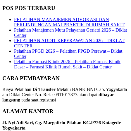
POS POS TERBARU
PELATIHAN MANAJEMEN ADVOKASI DAN
PERLINDUNGAN MALPRAKTIK DI RUMAH SAKIT
Pelatihan Manajemen Mutu Pelayanan Geriatri 2026 – Diklat
Center
PELATIHAN AUDIT KEPERAWATAN 2026 – DIKLAT
CENTER
Pelatihan PPGD 2026 – Pelatihan PPGD Perawat – Diklat
Center
Pelatihan Farmasi Klinik 2026 – Pelatihan Farmasi Klinik
Dasar – Farmasi Klinik Rumah Sakit – Diklat Center
CARA PEMBAYARAN
Biaya Pelatihan
Di Transfer
Melalui BANK BNI Cab. Yogyakarta
a.n Diklat Center No. Rek : 0911017873 atau dapat
dibayar
langsung
pada saat registrasi
ALAMAT KANTOR
Jl. Nyi Adi Sari, Gg. Margotirto Pilahan KG.I/726 Kotagede
Yogyakarta