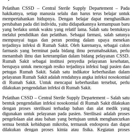
Pelatihan CSSD – Central Sterile Supply Departement – Pada
hakikatnya, setiap manusia selalu dan harus terus belajar untuk
mempertahankan hidupnya. Dengan belajar dapat menghasilkan
perubahan pada diri individu, yaitu didapatkannya kemampuan baru
yang berlaku untuk waktu yang relatif lama. Salah satu bentuknya
melalui pendidikan dan pelatihan. Sebagai farmasi, salah satunya
mempunyai tugas dan peran penting dalam upaya menekan
terjadinya infeksi di Rumah Sakit. Oleh karenanya, sebagai calon
farmasis yang berminat pada bidang ilmu perumahsakitan, perlu
menambah ilmu dan keterampilan dalam bidang pelayanan CSSD.
Rumah Sakit sebagai institusi penyedia pelayanan kesehatan,
berupaya untuk mencegah resiko terjadinya infeksi bagi pasien dan
petugas Rumah Sakit. Salah satu indikator keberhasilan dalam
pelayanan Rumah Sakit adalah rendahnya angka infeksi nosokomial
di Rumah Sakit. Untuk mencapai keberhasilan tersebut, perlu
dilakukan pengendalian infeksi di Rumah Sakit.
Pelatihan CSSD – Central Sterile Supply Departement – Salah satu
bentuk pengendalian infeksi nosokomial di Rumah Sakit dilakukan
dengan proses sterilisasi terhadap bahan dan alat medik yang
digunakan untuk pelayanan pada pasien. Sterilisasi adalah proses
pengelolaan alat atau bahan yang bertujuan untuk menghancurkan
semua bentuk kehidupan mikroba, termasuk endospora dan dapat
dilakukan dengan proses kimia atau fisika. Kegiatan proses