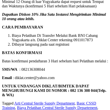
Minimal 12 Orang di luar Yogyakarta dapat request untuk Tempat
dan Waktunya (konfirmasi 5 Hari sebelum Hari pelaksanaan)
Dapatkan Diskon 10% Jika Satu Instansi Mengirimkan Minimal
10 orang atau lebih.
CARA PEMBAYARAN
Biaya Pelatihan Di Transfer Melalui Bank BNI Cabang
Yogyakarta a/n. Diklat Center rekening 0911017873
Dibayar langsung pada saat registrasi
BATAS KONFIRMASI
Batas konfirmasi pendaftaran 3 Hari sebelum hari Pelatihan melalui :
SMS/WA
: 082136308044
Email
: diklat.center@yahoo.com
UNTUK UNDANGAN DIKLAT/BIMTEK DAPAT
MENGHUBUNGI KAMI DI NOMOR : 082 136 308 044(Telp.
& WA)
Tagged
Arti Central Sterile Supply Department
,
Basic CSSD
Training
,
Biaya Pelatihan Central Sterile Supply Departement
,