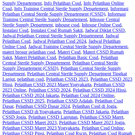
Supply Departement
,
Info Pelatihan Cssd
,
Info Pelatihan Online
Cssd
,
Info Training Central Sterile Supply Departement
,
Informasi
Pelatihan Central Sterile Supply Departement (CSSD)
,
Informasi
Training Central Sterile Supply Departement
,
Inhouse Central
Sterile Supply Department
,
inhouse cssd
,
Inhouse Online Cssd
,
Instalasi Cssd
,
Instalasi Cssd Rumah Sakit
,
Jadwal Diklat CSSD
,
Jadwal Pelatihan Central Sterile Supply Departement
,
Jadwal
Pelatihan Cssd
,
Jadwal Pelatihan Cssd 2024
,
Jadwal Pelatihan
Online Cssd
,
Jadwal Training Central Sterile Supply Departement
,
materi brosur pelatihan cssd
,
Materi Cssd
,
Materi CSSD Rumah
Sakit
,
Materi Pelatihan Cssd
,
Pelatihan Basic Cssd
,
Pelatihan
Central Sterile Supply Departement
,
Pelatihan Central Sterile
Supply Departement (CSSD)
,
Pelatihan Central Sterile Supply
Department
,
Pelatihan Central Sterile Supply Department Tingkat
Lanjut
,
pelatihan cssd
,
Pelatihan CSSD 2023
,
Pelatihan CSSD 2023
Hissi
,
Pelatihan CSSD 2023 Maret Yogyakarta
,
Pelatihan CSSD
2023 Online
,
Pelatihan CSSD 2024
,
Pelatihan CSSD 2024 Hissi
,
Pelatihan CSSD 2024 Jakarta
,
Pelatihan Cssd 2024 Online
,
Pelatihan CSSD 2025
,
Pelatihan CSSD Adalah
,
Pelatihan Cssd
Dasar
,
Pelatihan CSSD Dasar 2024
,
Pelatihan Cssd di Jogja
,
Pelatihan CSSD di Yogyakarta
,
Pelatihan CSSD Jakarta
,
Pelatihan
CSSD Jogja
,
Pelatihan CSSD Lanjutan
,
Pelatihan CSSD Maret
,
Pelatihan CSSD Maret 2023
,
Pelatihan CSSD Maret 2023 Jogja
,
Pelatihan CSSD Maret 2023 Yogyakarta
,
Pelatihan Cssd Online
,
Pelatihan CSSD Pipsi
,
Pelatihan Cssd Rscm
,
Pelatihan Cssd Rumah