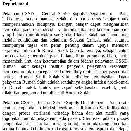
Departement
Pelatihan CSSD – Central Sterile Supply Departement – Pada
hakikatnya, setiap manusia selalu dan harus terus belajar untuk
mempertahankan hidupnya. Dengan belajar dapat menghasilkan
perubahan pada diri individu, yaitu didapatkannya kemampuan baru
yang berlaku untuk waktu yang relatif lama. Salah satu bentuknya
melalui pendidikan dan pelatihan. Sebagai farmasi, salah satunya
mempunyai tugas dan peran penting dalam upaya menekan
terjadinya infeksi di Rumah Sakit. Oleh karenanya, sebagai calon
farmasis yang berminat pada bidang ilmu perumahsakitan, perlu
menambah ilmu dan keterampilan dalam bidang pelayanan CSSD.
Rumah Sakit sebagai institusi penyedia pelayanan kesehatan,
berupaya untuk mencegah resiko terjadinya infeksi bagi pasien dan
petugas Rumah Sakit. Salah satu indikator keberhasilan dalam
pelayanan Rumah Sakit adalah rendahnya angka infeksi nosokomial
di Rumah Sakit. Untuk mencapai keberhasilan tersebut, perlu
dilakukan pengendalian infeksi di Rumah Sakit.
Pelatihan CSSD – Central Sterile Supply Departement – Salah satu
bentuk pengendalian infeksi nosokomial di Rumah Sakit dilakukan
dengan proses sterilisasi terhadap bahan dan alat medik yang
digunakan untuk pelayanan pada pasien. Sterilisasi adalah proses
pengelolaan alat atau bahan yang bertujuan untuk menghancurkan
semua bentuk kehidupan mikroba, termasuk endospora dan dapat