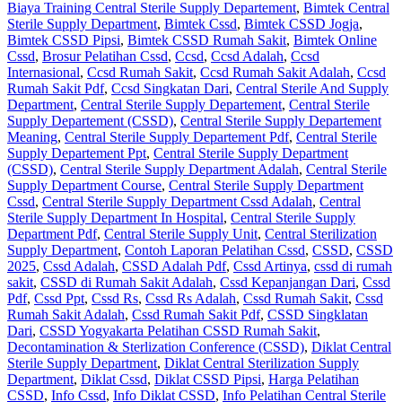
Biaya Training Central Sterile Supply Departement
,
Bimtek Central
Sterile Supply Department
,
Bimtek Cssd
,
Bimtek CSSD Jogja
,
Bimtek CSSD Pipsi
,
Bimtek CSSD Rumah Sakit
,
Bimtek Online
Cssd
,
Brosur Pelatihan Cssd
,
Ccsd
,
Ccsd Adalah
,
Ccsd
Internasional
,
Ccsd Rumah Sakit
,
Ccsd Rumah Sakit Adalah
,
Ccsd
Rumah Sakit Pdf
,
Ccsd Singkatan Dari
,
Central Sterile And Supply
Department
,
Central Sterile Supply Departement
,
Central Sterile
Supply Departement (CSSD)
,
Central Sterile Supply Departement
Meaning
,
Central Sterile Supply Departement Pdf
,
Central Sterile
Supply Departement Ppt
,
Central Sterile Supply Department
(CSSD)
,
Central Sterile Supply Department Adalah
,
Central Sterile
Supply Department Course
,
Central Sterile Supply Department
Cssd
,
Central Sterile Supply Department Cssd Adalah
,
Central
Sterile Supply Department In Hospital
,
Central Sterile Supply
Department Pdf
,
Central Sterile Supply Unit
,
Central Sterilization
Supply Department
,
Contoh Laporan Pelatihan Cssd
,
CSSD
,
CSSD
2025
,
Cssd Adalah
,
CSSD Adalah Pdf
,
Cssd Artinya
,
cssd di rumah
sakit
,
CSSD di Rumah Sakit Adalah
,
Cssd Kepanjangan Dari
,
Cssd
Pdf
,
Cssd Ppt
,
Cssd Rs
,
Cssd Rs Adalah
,
Cssd Rumah Sakit
,
Cssd
Rumah Sakit Adalah
,
Cssd Rumah Sakit Pdf
,
CSSD Singklatan
Dari
,
CSSD Yogyakarta Pelatihan CSSD Rumah Sakit
,
Decontamination & Sterlization Conference (CSSD)
,
Diklat Central
Sterile Supply Department
,
Diklat Central Sterilization Supply
Department
,
Diklat Cssd
,
Diklat CSSD Pipsi
,
Harga Pelatihan
CSSD
,
Info Cssd
,
Info Diklat CSSD
,
Info Pelatihan Central Sterile