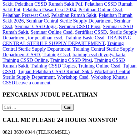
Sakit
,
Pelatihan CSSD Rumah Sakit Pdf
,
Pelatihan CSSD Rumah
Sakit Ppt
,
Pelatihan Dasar Cssd 2024
,
Pelatihan Online Cssd
,
Pelatihan Perawat Cssd
,
Pelatihan Rumah Sakit‎
,
Pelatihan Rumah
Sakit 2026
,
Seminar Central Sterile Supply Department
,
Seminar
Cssd
,
Seminar CSSD Jogja
,
Seminar CSSD Pipsi
,
Seminar CSSD
Rumah Sakit
,
Seminar Online Cssd
,
Sertifikat CSSD
,
Sterile Supply
Department
,
tor pelatihan cssd
,
Training Basic Cssd
,
TRAINING
CENTRAL STERILE SUPPLY DEPARTEMENT
,
Training
Central Sterile Supply Department
,
Training Central Sterile Supply
Department-CSSD
,
Training Cssd
,
training cssd di yogyakarta
,
Training CSSD Online
,
Training CSSD Pipsi
,
Training CSSD
Rumah Sakit
,
Training CSSD Topics
,
Training Online Cssd
,
Tujuan
CSSD
,
Tujuan Pelatihan CSSD Rumah Sakit
,
Workshop Central
Sterile Supply Department
,
Workshop Cssd
,
Workshop Khusus
CSSD
Leave a comment
PENCARIAN JUDUL PELATIHAN
Cari
untuk:
CALL ME PLEASE 24 HOURS NONSTOP
0821 3630 8044 (TELKOMSEL)