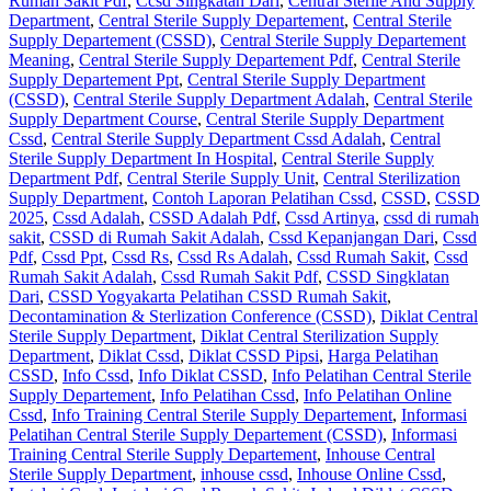
Rumah Sakit Pdf
,
Ccsd Singkatan Dari
,
Central Sterile And Supply
Department
,
Central Sterile Supply Departement
,
Central Sterile
Supply Departement (CSSD)
,
Central Sterile Supply Departement
Meaning
,
Central Sterile Supply Departement Pdf
,
Central Sterile
Supply Departement Ppt
,
Central Sterile Supply Department
(CSSD)
,
Central Sterile Supply Department Adalah
,
Central Sterile
Supply Department Course
,
Central Sterile Supply Department
Cssd
,
Central Sterile Supply Department Cssd Adalah
,
Central
Sterile Supply Department In Hospital
,
Central Sterile Supply
Department Pdf
,
Central Sterile Supply Unit
,
Central Sterilization
Supply Department
,
Contoh Laporan Pelatihan Cssd
,
CSSD
,
CSSD
2025
,
Cssd Adalah
,
CSSD Adalah Pdf
,
Cssd Artinya
,
cssd di rumah
sakit
,
CSSD di Rumah Sakit Adalah
,
Cssd Kepanjangan Dari
,
Cssd
Pdf
,
Cssd Ppt
,
Cssd Rs
,
Cssd Rs Adalah
,
Cssd Rumah Sakit
,
Cssd
Rumah Sakit Adalah
,
Cssd Rumah Sakit Pdf
,
CSSD Singklatan
Dari
,
CSSD Yogyakarta Pelatihan CSSD Rumah Sakit
,
Decontamination & Sterlization Conference (CSSD)
,
Diklat Central
Sterile Supply Department
,
Diklat Central Sterilization Supply
Department
,
Diklat Cssd
,
Diklat CSSD Pipsi
,
Harga Pelatihan
CSSD
,
Info Cssd
,
Info Diklat CSSD
,
Info Pelatihan Central Sterile
Supply Departement
,
Info Pelatihan Cssd
,
Info Pelatihan Online
Cssd
,
Info Training Central Sterile Supply Departement
,
Informasi
Pelatihan Central Sterile Supply Departement (CSSD)
,
Informasi
Training Central Sterile Supply Departement
,
Inhouse Central
Sterile Supply Department
,
inhouse cssd
,
Inhouse Online Cssd
,