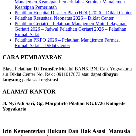
Manajemen Kearsipan Pemerintah – Seminar Manajemen
Kearsipan Pemerintah
Pelatihan Hospital Disaster Plan (HDP) 2026 – Diklat Center
Pelatihan Resusitasi Neonatus 2026 – Diklat Center
Pelatihan Geriatri – Pelatihan Manajemen Mutu Pelayanan
Geriatri 2026 – Jadwal Pelatihan Geriatri 2026 – Pelatihan
Rumah Sakit
Pelatihan PKPO 2026 – Pelatihan Manajemen Farmasi
Rumah Sakit – Diklat Center
CARA PEMBAYARAN
Biaya Pelatihan
Di Transfer
Melalui BANK BNI Cab. Yogyakarta
a.n Diklat Center No. Rek : 0911017873 atau dapat
dibayar
langsung
pada saat registrasi
ALAMAT KANTOR
Jl. Nyi Adi Sari, Gg. Margotirto Pilahan KG.I/726 Kotagede
Yogyakarta
Izin Kementerian Hukum Dan Hak Asasi Manusia