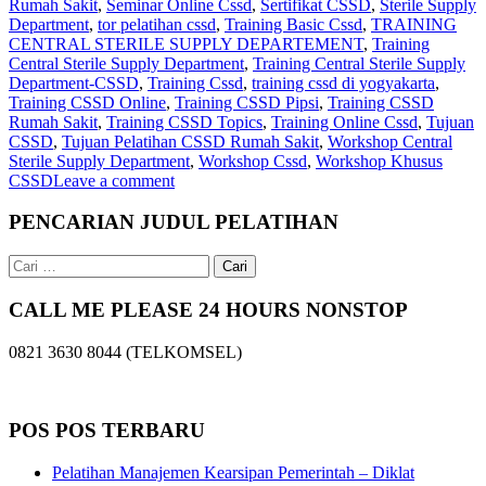
Rumah Sakit
,
Seminar Online Cssd
,
Sertifikat CSSD
,
Sterile Supply
Department
,
tor pelatihan cssd
,
Training Basic Cssd
,
TRAINING
CENTRAL STERILE SUPPLY DEPARTEMENT
,
Training
Central Sterile Supply Department
,
Training Central Sterile Supply
Department-CSSD
,
Training Cssd
,
training cssd di yogyakarta
,
Training CSSD Online
,
Training CSSD Pipsi
,
Training CSSD
Rumah Sakit
,
Training CSSD Topics
,
Training Online Cssd
,
Tujuan
CSSD
,
Tujuan Pelatihan CSSD Rumah Sakit
,
Workshop Central
Sterile Supply Department
,
Workshop Cssd
,
Workshop Khusus
CSSD
Leave a comment
PENCARIAN JUDUL PELATIHAN
Cari
untuk:
CALL ME PLEASE 24 HOURS NONSTOP
0821 3630 8044 (TELKOMSEL)
POS POS TERBARU
Pelatihan Manajemen Kearsipan Pemerintah – Diklat