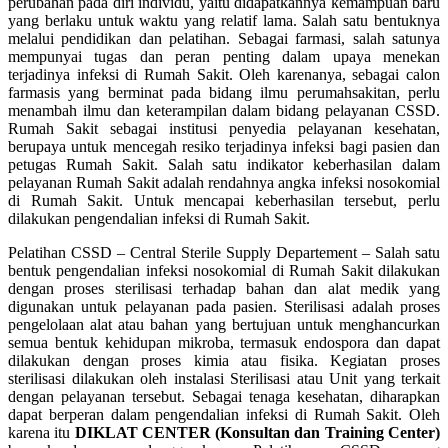
perubahan pada diri individu, yaitu didapatkannya kemampuan baru
yang berlaku untuk waktu yang relatif lama. Salah satu bentuknya
melalui pendidikan dan pelatihan. Sebagai farmasi, salah satunya
mempunyai tugas dan peran penting dalam upaya menekan
terjadinya infeksi di Rumah Sakit. Oleh karenanya, sebagai calon
farmasis yang berminat pada bidang ilmu perumahsakitan, perlu
menambah ilmu dan keterampilan dalam bidang pelayanan CSSD.
Rumah Sakit sebagai institusi penyedia pelayanan kesehatan,
berupaya untuk mencegah resiko terjadinya infeksi bagi pasien dan
petugas Rumah Sakit. Salah satu indikator keberhasilan dalam
pelayanan Rumah Sakit adalah rendahnya angka infeksi nosokomial
di Rumah Sakit. Untuk mencapai keberhasilan tersebut, perlu
dilakukan pengendalian infeksi di Rumah Sakit.
Pelatihan CSSD – Central Sterile Supply Departement – Salah satu
bentuk pengendalian infeksi nosokomial di Rumah Sakit dilakukan
dengan proses sterilisasi terhadap bahan dan alat medik yang
digunakan untuk pelayanan pada pasien. Sterilisasi adalah proses
pengelolaan alat atau bahan yang bertujuan untuk menghancurkan
semua bentuk kehidupan mikroba, termasuk endospora dan dapat
dilakukan dengan proses kimia atau fisika. Kegiatan proses
sterilisasi dilakukan oleh instalasi Sterilisasi atau Unit yang terkait
dengan pelayanan tersebut. Sebagai tenaga kesehatan, diharapkan
dapat berperan dalam pengendalian infeksi di Rumah Sakit. Oleh
karena itu
DIKLAT CENTER (Konsultan dan Training Center)