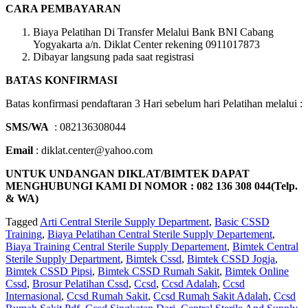
CARA PEMBAYARAN
Biaya Pelatihan Di Transfer Melalui Bank BNI Cabang
Yogyakarta a/n. Diklat Center rekening 0911017873
Dibayar langsung pada saat registrasi
BATAS KONFIRMASI
Batas konfirmasi pendaftaran 3 Hari sebelum hari Pelatihan melalui :
SMS/WA
: 082136308044
Email
: diklat.center@yahoo.com
UNTUK UNDANGAN DIKLAT/BIMTEK DAPAT
MENGHUBUNGI KAMI DI NOMOR : 082 136 308 044(Telp.
& WA)
Tagged
Arti Central Sterile Supply Department
,
Basic CSSD
Training
,
Biaya Pelatihan Central Sterile Supply Departement
,
Biaya Training Central Sterile Supply Departement
,
Bimtek Central
Sterile Supply Department
,
Bimtek Cssd
,
Bimtek CSSD Jogja
,
Bimtek CSSD Pipsi
,
Bimtek CSSD Rumah Sakit
,
Bimtek Online
Cssd
,
Brosur Pelatihan Cssd
,
Ccsd
,
Ccsd Adalah
,
Ccsd
Internasional
,
Ccsd Rumah Sakit
,
Ccsd Rumah Sakit Adalah
,
Ccsd