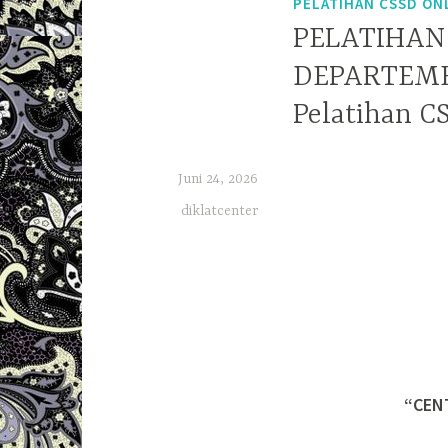
PELATIHAN CSSD ON
PELATIHAN
DEPARTEMEN
Pelatihan C
Juni 24, 2026
diklatcenter
“CEN