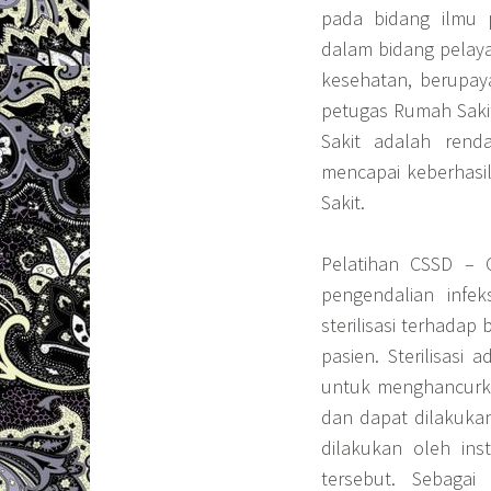
pada bidang ilmu 
dalam bidang pelaya
kesehatan, berupaya
petugas Rumah Sakit
Sakit adalah rend
mencapai keberhasil
Sakit.
Pelatihan CSSD – 
pengendalian infe
sterilisasi terhada
pasien. Sterilisasi
untuk menghancurk
dan dapat dilakukan 
dilakukan oleh inst
tersebut. Sebaga