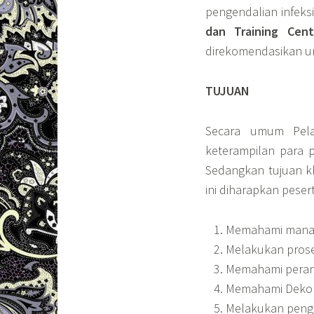
pengendalian infeksi
dan Training Cent
direkomendasikan unt
TUJU
Secara umum Pela
keterampilan para p
Sedangkan tujuan k
ini diharapkan pese
Memahami manaje
Melakukan proses
Memahami peran
Memahami Dekon
Melakukan penge