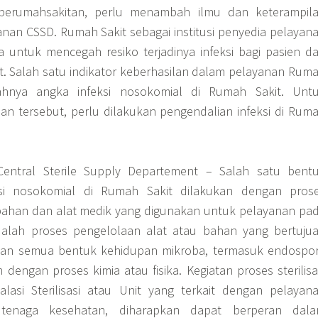
perumahsakitan, perlu menambah ilmu dan keterampil
nan CSSD. Rumah Sakit sebagai institusi penyedia pelayan
 untuk mencegah resiko terjadinya infeksi bagi pasien d
. Salah satu indikator keberhasilan dalam pelayanan Rum
ahnya angka infeksi nosokomial di Rumah Sakit. Unt
an tersebut, perlu dilakukan pengendalian infeksi di Rum
Central Sterile Supply Departement – Salah satu bent
ksi nosokomial di Rumah Sakit dilakukan dengan pros
p bahan dan alat medik yang digunakan untuk pelayanan pa
 adalah proses pengelolaan alat atau bahan yang bertuju
an semua bentuk kehidupan mikroba, termasuk endospo
dengan proses kimia atau fisika. Kegiatan proses sterilisa
alasi Sterilisasi atau Unit yang terkait dengan pelayan
i tenaga kesehatan, diharapkan dapat berperan dal