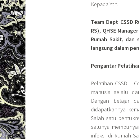
Kepada Yth.
Team Dept CSSD Ru
RS), QHSE Manager 
Rumah Sakit, dan 
langsung dalam pe
Pengantar Pelatiha
Pelatihan CSSD – Ce
manusia selalu da
Dengan belajar da
didapatkannya kema
Salah satu bentukny
satunya mempunyai 
infeksi di Rumah Sa