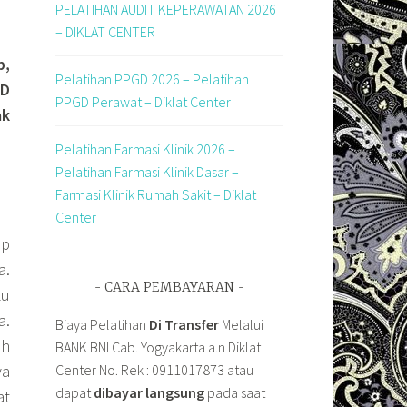
PELATIHAN AUDIT KEPERAWATAN 2026
– DIKLAT CENTER
b,
Pelatihan PPGD 2026 – Pelatihan
RD
PPGD Perawat – Diklat Center
ak
Pelatihan Farmasi Klinik 2026 –
Pelatihan Farmasi Klinik Dasar –
Farmasi Klinik Rumah Sakit – Diklat
Center
ap
a.
CARA PEMBAYARAN
tu
a.
Biaya Pelatihan
Di Transfer
Melalui
ah
BANK BNI Cab. Yogyakarta a.n Diklat
ya
Center No. Rek : 0911017873 atau
dapat
dibayar langsung
pada saat
at