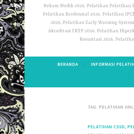
Rekam Medik 2026, Pelatihan Pelatihan 
Pelatihan Kredensial 2026, Pelatihan IP
2026, Pelatihan Early Warning System
Akreditasi FKTP 2026, Pelatihan Hiper
Resusitasi 2026, Pelati
BERANDA
INFORMASI PELATI
TAG:
PELATIHAN ONL
,
PELATIHAN CSSD
PE