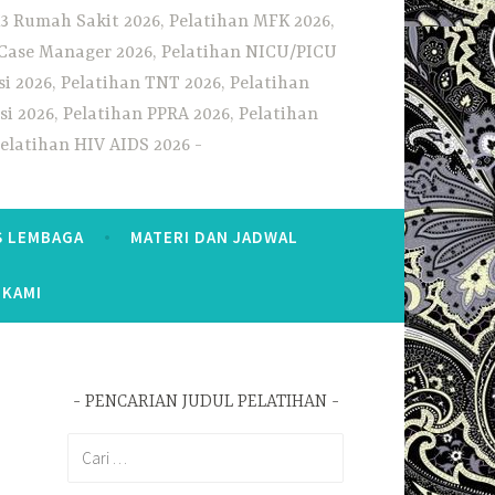
3 Rumah Sakit 2026, Pelatihan MFK 2026,
n Case Manager 2026, Pelatihan NICU/PICU
i 2026, Pelatihan TNT 2026, Pelatihan
i 2026, Pelatihan PPRA 2026, Pelatihan
Pelatihan HIV AIDS 2026
S LEMBAGA
MATERI DAN JADWAL
 KAMI
PENCARIAN JUDUL PELATIHAN
Cari
untuk: