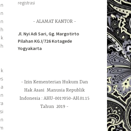
registrasi
an
an
an
ALAMAT KANTOR
ah
Jl. Nyi Adi Sari, Gg. Margotirto
uk
Pilahan KG.I/726 Kotagede
ah
Yogyakarta
uk
es
Izin Kementerian Hukum Dan
da
Hak Asasi Manusia Republik
an
Indonesia : AHU-0017050-AH.01.15
ra
Tahun 2019
si
an
am