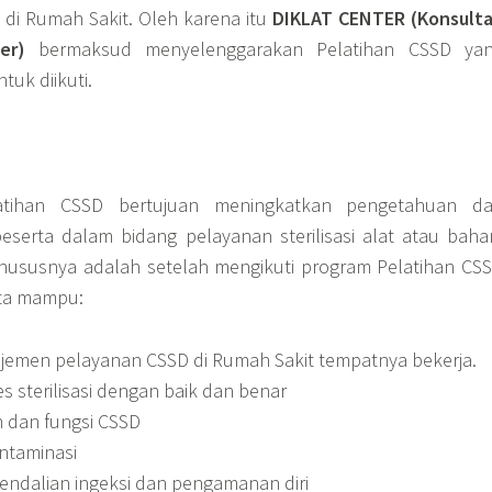
 di Rumah Sakit. Oleh karena itu
DIKLAT CENTER (Konsult
er)
bermaksud menyelenggarakan Pelatihan CSSD ya
uk diikuti.
AN
tihan CSSD bertujuan meningkatkan pengetahuan d
eserta dalam bidang pelayanan sterilisasi alat atau baha
hususnya adalah setelah mengikuti program Pelatihan CS
rta mampu:
men pelayanan CSSD di Rumah Sakit tempatnya bekerja.
 sterilisasi dengan baik dan benar
 dan fungsi CSSD
taminasi
ndalian ingeksi dan pengamanan diri