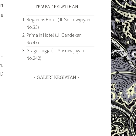
an
TEMPAT PELATIHAN
ng
Regantris Hotel (Jl. Sosrowijayan
No.33)
Prima In Hotel (Jl. Gandekan
No.47)
Grage Jogja (Jl. Sosrowijayan
an
No.242)
n.
SD
GALERI KEGIATAN