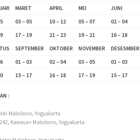
UARI
MARET
APRIL
MEI
JUNI
05
03 – 05
10 – 12
05 – 07
02 – 04
19
17 – 19
21 – 23
19 – 21
16 – 18
TUS
SEPTEMBER
OKTOBER
NOVEMBER
DESESMBER
06
01 – 03
02 – 04
03 – 05
01 – 03
20
15 – 17
16 – 18
17 – 19
15 – 17
AN :
tel Malioboro, Yogyakarta
 242, Kawasan Malioboro, Yogyakarta
Hotel Malioboro, Yogyakarta