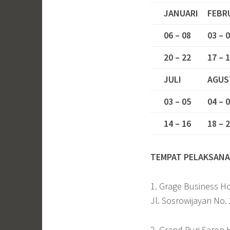
JANUARI
FEBR
06 – 08
03 – 
20 – 22
17 – 
JULI
AGUS
03 – 05
04 – 
14 – 16
18 – 
TEMPAT PELAKSANA
1. Grage Business Ho
Jl. Sosrowijayan No.
2. Grand Puri Saron 