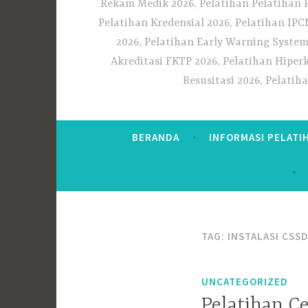
Rekam Medik 2026, Pelatihan Pelatihan 
Pelatihan Kredensial 2026, Pelatihan IP
2026, Pelatihan Early Warning System
Akreditasi FKTP 2026, Pelatihan Hiper
Resusitasi 2026, Pelati
BERANDA
INFORMASI PELATI
TAG:
INSTALASI CSS
UNCATEGORIZED
Pelatihan C