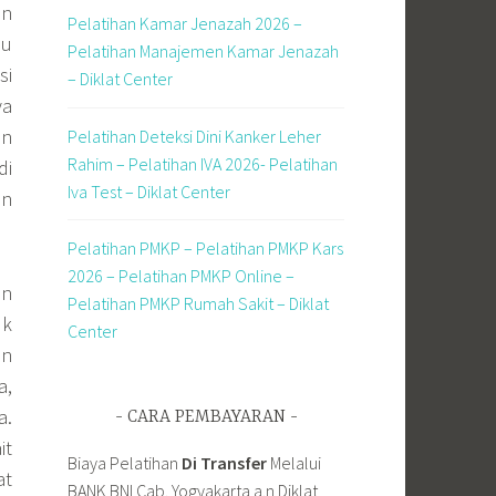
on
Pelatihan Kamar Jenazah 2026 –
mu
Pelatihan Manajemen Kamar Jenazah
si
– Diklat Center
ya
an
Pelatihan Deteksi Dini Kanker Leher
Rahim – Pelatihan IVA 2026- Pelatihan
di
Iva Test – Diklat Center
an
Pelatihan PMKP – Pelatihan PMKP Kars
2026 – Pelatihan PMKP Online –
an
Pelatihan PMKP Rumah Sakit – Diklat
uk
Center
an
a,
a.
CARA PEMBAYARAN
it
Biaya Pelatihan
Di Transfer
Melalui
at
BANK BNI Cab. Yogyakarta a.n Diklat