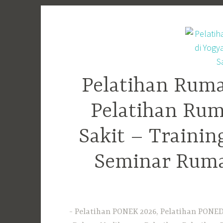
Skip
to
content
Pelatihan Ruma
Pelatihan Rum
Sakit – Traini
Seminar Ruma
Pelatihan PONEK 2026, Pelatihan PONED 