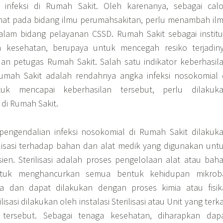
 infeksi di Rumah Sakit. Oleh karenanya, sebagai cal
inat pada bidang ilmu perumahsakitan, perlu menambah il
alam bidang pelayanan CSSD. Rumah Sakit sebagai institu
n kesehatan, berupaya untuk mencegah resiko terjadin
 dan petugas Rumah Sakit. Salah satu indikator keberhasil
mah Sakit adalah rendahnya angka infeksi nosokomial 
uk mencapai keberhasilan tersebut, perlu dilakuk
 di Rumah Sakit.
pengendalian infeksi nosokomial di Rumah Sakit dilakuk
lisasi terhadap bahan dan alat medik yang digunakan unt
en. Sterilisasi adalah proses pengelolaan alat atau bah
ntuk menghancurkan semua bentuk kehidupan mikrob
a dan dapat dilakukan dengan proses kimia atau fisik
lisasi dilakukan oleh instalasi Sterilisasi atau Unit yang terka
tersebut. Sebagai tenaga kesehatan, diharapkan dap