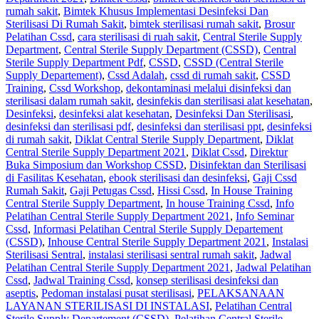
rumah sakit
,
Bimtek Khusus Implementasi Desinfeksi Dan
Sterilisasi Di Rumah Sakit
,
bimtek sterilisasi rumah sakit
,
Brosur
Pelatihan Cssd
,
cara sterilisasi di ruah sakit
,
Central Sterile Supply
Department
,
Central Sterile Supply Department (CSSD)
,
Central
Sterile Supply Department Pdf
,
CSSD
,
CSSD (Central Sterile
Supply Departement)
,
Cssd Adalah
,
cssd di rumah sakit
,
CSSD
Training
,
Cssd Workshop
,
dekontaminasi melalui disinfeksi dan
sterilisasi dalam rumah sakit
,
desinfekis dan sterilisasi alat kesehatan
,
Desinfeksi
,
desinfeksi alat kesehatan
,
Desinfeksi Dan Sterilisasi
,
desinfeksi dan sterilisasi pdf
,
desinfeksi dan sterilisasi ppt
,
desinfeksi
di rumah sakit
,
Diklat Central Sterile Supply Department
,
Diklat
Central Sterile Supply Department 2021
,
Diklat Cssd
,
Direktur
Buka Simposium dan Workshop CSSD
,
Disinfektan dan Sterilisasi
di Fasilitas Kesehatan
,
ebook sterilisasi dan desinfeksi
,
Gaji Cssd
Rumah Sakit
,
Gaji Petugas Cssd
,
Hissi Cssd
,
In House Training
Central Sterile Supply Department
,
In house Training Cssd
,
Info
Pelatihan Central Sterile Supply Department 2021
,
Info Seminar
Cssd
,
Informasi Pelatihan Central Sterile Supply Departement
(CSSD)
,
Inhouse Central Sterile Supply Department 2021
,
Instalasi
Sterilisasi Sentral
,
instalasi sterilisasi sentral rumah sakit
,
Jadwal
Pelatihan Central Sterile Supply Department 2021
,
Jadwal Pelatihan
Cssd
,
Jadwal Training Cssd
,
konsep sterilisasi desinfeksi dan
aseptis
,
Pedoman instalasi pusat sterilisasi
,
PELAKSANAAN
LAYANAN STERILISASI DI INSTALASI
,
Pelatihan Central
Sterile Supply Departement (CSSD)
,
Pelatihan Central Sterile