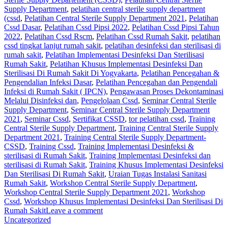
Supply Department
,
pelatihan central sterile supply department
(cssd
,
Pelatihan Central Sterile Supply Department 2021
,
Pelatihan
Cssd Dasar
,
Pelatihan Cssd Pipsi 2022
,
Pelatihan Cssd Pipsi Tahun
2022
,
Pelatihan Cssd Rscm
,
Pelatihan Cssd Rumah Sakit
,
pelatihan
cssd tingkat lanjut rumah sakit
,
pelatihan desinfeksi dan sterilisasi di
rumah sakit
,
Pelatihan Implementasi Desinfeksi Dan Sterilisasi
Rumah Sakit
,
Pelatihan Khusus Implementasi Desinfeksi Dan
Sterilisasi Di Rumah Sakit Di Yogyakarta
,
Pelatihan Pencegahan &
Pengendalian Infeksi Dasar
,
Pelatihan Pencegahan dan Pengendali
Infeksi di Rumah Sakit ( IPCN)
,
Pengawasan Proses Dekontaminasi
Melalui Disinfeksi dan
,
Pengelolaan Cssd
,
Seminar Central Sterile
Supply Department
,
Seminar Central Sterile Supply Department
2021
,
Seminar Cssd
,
Sertifikat CSSD
,
tor pelatihan cssd
,
Training
Central Sterile Supply Department
,
Training Central Sterile Supply
Department 2021
,
Training Central Sterile Supply Department-
CSSD
,
Training Cssd
,
Training Implementasi Desinfeksi &
sterilisasi di Rumah Sakit
,
Training Implementasi Desinfeksi dan
sterilisasi di Rumah Sakit
,
Training Khusus Implementasi Desinfeksi
Dan Sterilisasi Di Rumah Sakit
,
Uraian Tugas Instalasi Sanitasi
Rumah Sakit
,
Workshop Central Sterile Supply Department
,
Workshop Central Sterile Supply Department 2021
,
Workshop
Cssd
,
Workshop Khusus Implementasi Desinfeksi Dan Sterilisasi Di
Rumah Sakit
Leave a comment
Uncategorized