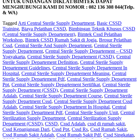
UNTUK UNDANGAN DIKLAT/BIMTEK DAPAT
MENGHUBUNGI KAMI DI NOMOR : 082 136 308 044(Telp.
& WA)
Tagged
Arti Central Sterile Supply Department
,
Basic CSSD
Training
,
Biaya Pelatihan CSSD
,
Bimbingan Teknik Khusus CSSD
(Central Sterile Supply Departement)
,
Bimtek Cssd Pelatihan
Workshop
,
Bimtek CSSD Rumah Sakit di Jogja
,
Brosur Pelatihan
Cssd
,
Central Sterile And Supply Department
,
Central Sterile
Supply Departement
,
Central Sterile Supply Departement – CSSD
Yogyakarta
,
Central Sterile Supply Departement (CSSD)
,
Central
Sterile Supply Departement Definition
,
Central Sterile Supply
Departement Guidelines
,
Central Sterile Supply Departement In
Hospital
,
Central Sterile Supply Departement Meaning
,
Central
Sterile Supply Departement Pdf
,
Central Sterile Supply Departement
Ppt
,
Central Sterile Supply Departement Sertifikat
,
Central Sterile
Supply Department (CSSD)
,
Central Sterile Supply Department
Adalah
,
Central Sterile Supply Department Course
,
Central Sterile
Supply Department Cssd
,
Central Sterile Supply Department Cssd
Adalah
,
Central Sterile Supply Department In Hospital
,
Central
Sterile Supply Department Pdf
,
Central Sterile Supply Unit
,
Central
Sterilization Supply Department
,
Central Sterilization Supply
Department (CSSD)
,
CSSD
,
Cssd Adalah
,
cssd di rumah sakit
,
Cssd Kepanjangan Dari
,
Cssd Ppt
,
Cssd Rs
,
Cssd Rumah Sakit
,
Cssd Rumah Sakit Adalah
,
Cssd Rumah Sakit Pdf
,
Cssd Singkatan
,