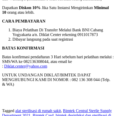
Dapatkan
Diskon 10%
Jika Satu Instansi Mengirimkan
Minimal
10
orang atau lebih.
CARA PEMBAYARAN
Biaya Pelatihan Di Transfer Melalui Bank BNI Cabang
Yogyakarta a/n. Diklat Center rekening 0911017873
Dibayar langsung pada saat registrasi
BATAS KONFIRMASI
Batas konfirmasi pendaftaran 3 Hari sebelum hari pelatihan melalui :
SMS/WA ke 082136308044, atau email ke
:
Diklat.center@yahoo.com
UNTUK UNDANGAN DIKLAT/BIMTEK DAPAT
MENGHUBUNGI KAMI DI NOMOR : 082 136 308 044 (Telp.
& WA)
Tagged
alat sterilisasi di rumah sakit
,
Bimtek Central Sterile Supply
Department 2021
,
Bimtek Cssd
,
bimtek desinfeksi dan sterilisasi di