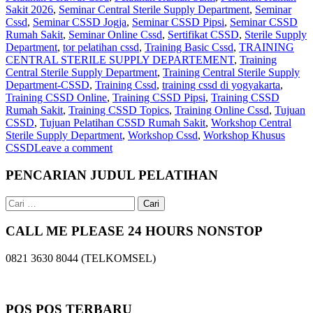
Sakit 2026
,
Seminar Central Sterile Supply Department
,
Seminar
Cssd
,
Seminar CSSD Jogja
,
Seminar CSSD Pipsi
,
Seminar CSSD
Rumah Sakit
,
Seminar Online Cssd
,
Sertifikat CSSD
,
Sterile Supply
Department
,
tor pelatihan cssd
,
Training Basic Cssd
,
TRAINING
CENTRAL STERILE SUPPLY DEPARTEMENT
,
Training
Central Sterile Supply Department
,
Training Central Sterile Supply
Department-CSSD
,
Training Cssd
,
training cssd di yogyakarta
,
Training CSSD Online
,
Training CSSD Pipsi
,
Training CSSD
Rumah Sakit
,
Training CSSD Topics
,
Training Online Cssd
,
Tujuan
CSSD
,
Tujuan Pelatihan CSSD Rumah Sakit
,
Workshop Central
Sterile Supply Department
,
Workshop Cssd
,
Workshop Khusus
CSSD
Leave a comment
PENCARIAN JUDUL PELATIHAN
Cari
untuk:
CALL ME PLEASE 24 HOURS NONSTOP
0821 3630 8044 (TELKOMSEL)
POS POS TERBARU