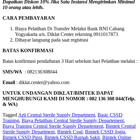
Dapatkan Diskon 10% Jika Satu Instansi Mengirimkan Minimal
10 orang atau lebih.
CARA PEMBAYARAN
Biaya Pelatihan Di Transfer Melalui Bank BNI Cabang
Yogyakarta a/n. Diklat Center rekening 0911017873
Dibayar langsung pada saat registrasi
BATAS KONFIRMASI
Batas konfirmasi pendaftaran 3 Hari sebelum hari Pelatihan melalui :
SMS/WA
: 082136308044
Email
: diklat.center@yahoo.com
UNTUK UNDANGAN DIKLAT/BIMTEK DAPAT
MENGHUBUNGI KAMI DI NOMOR : 082 136 308 044(Telp.
& WA)
Tagged
Arti Central Sterile Supply Department
,
Basic CSSD
Training
,
Biaya Pelatihan Central Sterile Supply Departement
,
Biaya Training Central Sterile Supply Departement
,
Bimtek Central
Sterile Supply Department
,
Bimtek Cssd
,
Bimtek CSSD Jogja
,
Bimtek CSSD Pipsi
,
Bimtek CSSD Rumah Sakit
,
Bimtek Online