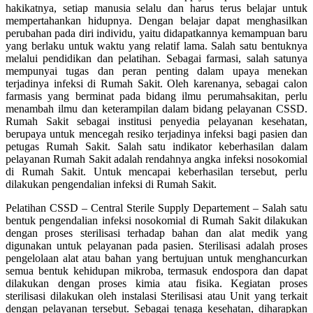
hakikatnya, setiap manusia selalu dan harus terus belajar untuk
mempertahankan hidupnya. Dengan belajar dapat menghasilkan
perubahan pada diri individu, yaitu didapatkannya kemampuan baru
yang berlaku untuk waktu yang relatif lama. Salah satu bentuknya
melalui pendidikan dan pelatihan. Sebagai farmasi, salah satunya
mempunyai tugas dan peran penting dalam upaya menekan
terjadinya infeksi di Rumah Sakit. Oleh karenanya, sebagai calon
farmasis yang berminat pada bidang ilmu perumahsakitan, perlu
menambah ilmu dan keterampilan dalam bidang pelayanan CSSD.
Rumah Sakit sebagai institusi penyedia pelayanan kesehatan,
berupaya untuk mencegah resiko terjadinya infeksi bagi pasien dan
petugas Rumah Sakit. Salah satu indikator keberhasilan dalam
pelayanan Rumah Sakit adalah rendahnya angka infeksi nosokomial
di Rumah Sakit. Untuk mencapai keberhasilan tersebut, perlu
dilakukan pengendalian infeksi di Rumah Sakit.
Pelatihan CSSD – Central Sterile Supply Departement – Salah satu
bentuk pengendalian infeksi nosokomial di Rumah Sakit dilakukan
dengan proses sterilisasi terhadap bahan dan alat medik yang
digunakan untuk pelayanan pada pasien. Sterilisasi adalah proses
pengelolaan alat atau bahan yang bertujuan untuk menghancurkan
semua bentuk kehidupan mikroba, termasuk endospora dan dapat
dilakukan dengan proses kimia atau fisika. Kegiatan proses
sterilisasi dilakukan oleh instalasi Sterilisasi atau Unit yang terkait
dengan pelayanan tersebut. Sebagai tenaga kesehatan, diharapkan