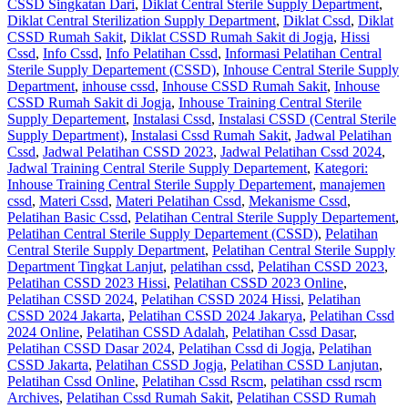
CSSD Singkatan Dari
,
Diklat Central Sterile Supply Department
,
Diklat Central Sterilization Supply Department
,
Diklat Cssd
,
Diklat
CSSD Rumah Sakit
,
Diklat CSSD Rumah Sakit di Jogja
,
Hissi
Cssd
,
Info Cssd
,
Info Pelatihan Cssd
,
Informasi Pelatihan Central
Sterile Supply Departement (CSSD)
,
Inhouse Central Sterile Supply
Department
,
inhouse cssd
,
Inhouse CSSD Rumah Sakit
,
Inhouse
CSSD Rumah Sakit di Jogja
,
Inhouse Training Central Sterile
Supply Departement
,
Instalasi Cssd
,
Instalasi CSSD (Central Sterile
Supply Department)
,
Instalasi Cssd Rumah Sakit
,
Jadwal Pelatihan
Cssd
,
Jadwal Pelatihan CSSD 2023
,
Jadwal Pelatihan Cssd 2024
,
Jadwal Training Central Sterile Supply Departement
,
Kategori:
Inhouse Training Central Sterile Supply Departement
,
manajemen
cssd
,
Materi Cssd
,
Materi Pelatihan Cssd
,
Mekanisme Cssd
,
Pelatihan Basic Cssd
,
Pelatihan Central Sterile Supply Departement
,
Pelatihan Central Sterile Supply Departement (CSSD)
,
Pelatihan
Central Sterile Supply Department
,
Pelatihan Central Sterile Supply
Department Tingkat Lanjut
,
pelatihan cssd
,
Pelatihan CSSD 2023
,
Pelatihan CSSD 2023 Hissi
,
Pelatihan CSSD 2023 Online
,
Pelatihan CSSD 2024
,
Pelatihan CSSD 2024 Hissi
,
Pelatihan
CSSD 2024 Jakarta
,
Pelatihan CSSD 2024 Jakarya
,
Pelatihan Cssd
2024 Online
,
Pelatihan CSSD Adalah
,
Pelatihan Cssd Dasar
,
Pelatihan CSSD Dasar 2024
,
Pelatihan Cssd di Jogja
,
Pelatihan
CSSD Jakarta
,
Pelatihan CSSD Jogja
,
Pelatihan CSSD Lanjutan
,
Pelatihan Cssd Online
,
Pelatihan Cssd Rscm
,
pelatihan cssd rscm
Archives
,
Pelatihan Cssd Rumah Sakit
,
Pelatihan CSSD Rumah