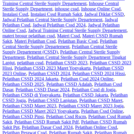
Training Central Sterile Supply Departement
,
Inhouse Central
Sterile Supply Department
,
inhouse cssd
,
Inhouse Online Cssd
,
Instalasi Cssd
,
Instalasi Cssd Rumah Sakit
,
Jadwal Diklat CSSD
,
Jadwal Pelatihan Central Sterile Supply Departement
,
Jadwal
Pelatihan Cssd
,
Jadwal Pelatihan Cssd 2024
,
Jadwal Pelatihan
Online Cssd
,
Jadwal Training Central Sterile Supply Departement
,
materi brosur pelatihan cssd
,
Materi Cssd
,
Materi CSSD Rumah
Sakit
,
Materi Pelatihan Cssd
,
Pelatihan Basic Cssd
,
Pelatihan
Central Sterile Supply Departement
,
Pelatihan Central Sterile
Supply Departement (CSSD)
,
Pelatihan Central Sterile Supply
Department
,
Pelatihan Central Sterile Supply Department Tingkat
Lanjut
,
pelatihan cssd
,
Pelatihan CSSD 2023
,
Pelatihan CSSD 2023
Hissi
,
Pelatihan CSSD 2023 Maret Yogyakarta
,
Pelatihan CSSD
2023 Online
,
Pelatihan CSSD 2024
,
Pelatihan CSSD 2024 Hissi
,
Pelatihan CSSD 2024 Jakarta
,
Pelatihan Cssd 2024 Online
,
Pelatihan CSSD 2025
,
Pelatihan CSSD Adalah
,
Pelatihan Cssd
Dasar
,
Pelatihan CSSD Dasar 2024
,
Pelatihan Cssd di Jogja
,
Pelatihan CSSD di Yogyakarta
,
Pelatihan CSSD Jakarta
,
Pelatihan
CSSD Jogja
,
Pelatihan CSSD Lanjutan
,
Pelatihan CSSD Maret
,
Pelatihan CSSD Maret 2023
,
Pelatihan CSSD Maret 2023 Jogja
,
Pelatihan CSSD Maret 2023 Yogyakarta
,
Pelatihan Cssd Online
,
Pelatihan CSSD Pipsi
,
Pelatihan Cssd Rscm
,
Pelatihan Cssd Rumah
Sakit
,
Pelatihan CSSD Rumah Sakit Pdf
,
Pelatihan CSSD Rumah
Sakit Ppt
,
Pelatihan Dasar Cssd 2024
,
Pelatihan Online Cssd
,
Pelatihan Perawat Cssd
,
Pelatihan Rumah Sakit‎
,
Pelatihan Rumah