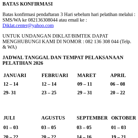
BATAS KONFIRMASI
Batas konfirmasi pendaftaran 3 Hari sebelum hari pelatihan melalui :
SMS/WA ke 082136308044 atau email ke :
Diklat.center@yahoo.com
UNTUK UNDANGAN DIKLAT/BIMTEK DAPAT
MENGHUBUNGI KAMI DI NOMOR : 082 136 308 044 (Telp.
& WA)
JADWAL TANGGAL DAN TEMPAT PELAKSANAAN
PELATIHAN 2026
JANUARI
FEBRUARI
MARET
APRIL
12 – 14
12 – 14
09 – 11
06 – 08
29- 31
23 – 25
29 – 31
20 – 22
JULI
AGUSTUS
SEPTEMBER
OKTOBER
01 – 03
03 – 05
03 – 05
01 – 03
20 – 22
20 – 22
14 – 16
19 – 21