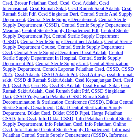
Cssd
,
Brosur Pelatihan Cssd
,
Ccsd
,
Ccsd Adalah
,
Ccsd
Internasional
,
Ccsd Rumah Sakit
,
Ccsd Rumah Sakit Adalah
,
Ccsd
Rumah Sakit Pdf
,
Ccsd Singkatan Dari
,
Central Sterile And Supply
Department
,
Central Sterile Supply Departement
,
Central Sterile
Supply Departement (CSSD)
,
Central Sterile Supply Departement
Meaning
,
Central Sterile Supply Departement Pdf
,
Central Sterile
Supply Departement Ppt
,
Central Sterile Supply Department
(CSSD)
,
Central Sterile Supply Department Adalah
,
Central Sterile
Supply Department Course
,
Central Sterile Supply Department
Cssd
,
Central Sterile Supply Department Cssd Adalah
,
Central
Sterile Supply Department In Hospital
,
Central Sterile Supply
Department Pdf
,
Central Sterile Supply Unit
,
Central Sterilization
Supply Department
,
Contoh Laporan Pelatihan Cssd
,
CSSD
,
CSSD
2025
,
Cssd Adalah
,
CSSD Adalah Pdf
,
Cssd Artinya
,
cssd di rumah
sakit
,
CSSD di Rumah Sakit Adalah
,
Cssd Kepanjangan Dari
,
Cssd
Pdf
,
Cssd Ppt
,
Cssd Rs
,
Cssd Rs Adalah
,
Cssd Rumah Sakit
,
Cssd
Rumah Sakit Adalah
,
Cssd Rumah Sakit Pdf
,
CSSD Singklatan
Dari
,
CSSD Yogyakarta Pelatihan CSSD Rumah Sakit
,
Decontamination & Sterlization Conference (CSSD)
,
Diklat Central
Sterile Supply Department
,
Diklat Central Sterilization Supply
Department
,
Diklat Cssd
,
Diklat CSSD Pipsi
,
Harga Pelatihan
CSSD
,
Info Cssd
,
Info Diklat CSSD
,
Info Pelatihan Central Sterile
Supply Departement
,
Info Pelatihan Cssd
,
Info Pelatihan Online
Cssd
,
Info Training Central Sterile Supply Departement
,
Informasi
Pelatihan Central Sterile Supply Departement (CSSD)
,
Informasi