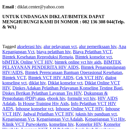
Email
: diklat.center@yahoo.com
UNTUK UNDANGAN DIKLAT/BIMTEK DAPAT
MENGHUBUNGI KAMI DI NOMOR : 082 136 308 044(Telp.
& WA)
Tagged
akselerasi hiv
,
alur pelayanan vct
,
alur pemeriksaan hiv
,
Apa
Kepanjangan Vct
,
biaya pelatihan hiv
,
Biaya Pelatihan VCT
,
Bimtek Kesehatan Reproduksi Remaja
,
Bimtek konselor vct
,
bIMTEK Online VCT HIV
,
bimtek online vct hiv aids
,
BIMTEK
PELAYANAN PENDERITA HIV AIDS
,
Bimtek Penanggulangan
HIV/AIDS
,
Bimtek Perencanaan Bantuan Operasional Kesehatan
,
Bimtek VCT
,
Bimtek VCT HIV AIDS
,
Cek VCT HIV
,
dialog
konseling vct
,
diklat hiv
,
Diklat konselor vct
,
Diklat Online VCT
HIV
,
Dinkes Adakan Pelatihan Pelayanan Konseling Testing Bagi
,
Diskes Berikan Pelatihan Layanan Tes HIV
,
Dukungan &
Pengobatan (PDP) atau
,
ebook hiv
,
formulir vct hiv
,
HIV AIDS
Adalah
,
In House Training Hiv Aids
,
Info Pelatihan VCT HIV
AIDS
,
Inhouse konselor vct
,
Inhouse Online VCT HIV
,
Inhouse
VCT HIV
,
Jadwal Pelatihan VCT HIV
,
juknis hiv panduan vct
,
Kepanjangan Vct
,
Kepanjangan Vct Adalah
,
Kepanjangan Vct Hiv
,
Klinik VCT Purwokerto
,
konseling hiv
,
Konselor HIV
,
Konselor