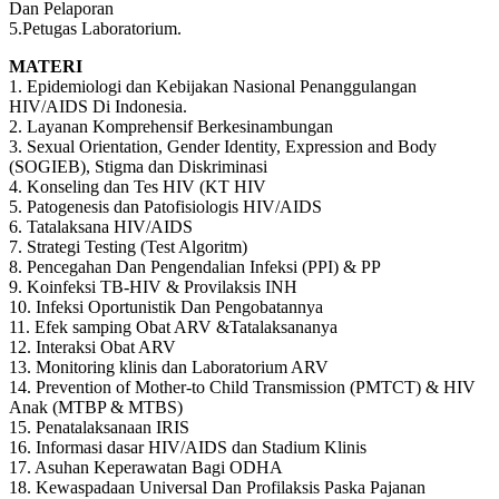
Dan Pelaporan
5.Petugas Laboratorium.
MATERI
1. Epidemiologi dan Kebijakan Nasional Penanggulangan
HIV/AIDS Di Indonesia.
2. Layanan Komprehensif Berkesinambungan
3. Sexual Orientation, Gender Identity, Expression and Body
(SOGIEB), Stigma dan Diskriminasi
4. Konseling dan Tes HIV (KT HIV
5. Patogenesis dan Patofisiologis HIV/AIDS
6. Tatalaksana HIV/AIDS
7. Strategi Testing (Test Algoritm)
8. Pencegahan Dan Pengendalian Infeksi (PPI) & PP
9. Koinfeksi TB-HIV & Provilaksis INH
10. Infeksi Oportunistik Dan Pengobatannya
11. Efek samping Obat ARV &Tatalaksananya
12. Interaksi Obat ARV
13. Monitoring klinis dan Laboratorium ARV
14. Prevention of Mother-to Child Transmission (PMTCT) & HIV
Anak (MTBP & MTBS)
15. Penatalaksanaan IRIS
16. Informasi dasar HIV/AIDS dan Stadium Klinis
17. Asuhan Keperawatan Bagi ODHA
18. Kewaspadaan Universal Dan Profilaksis Paska Pajanan