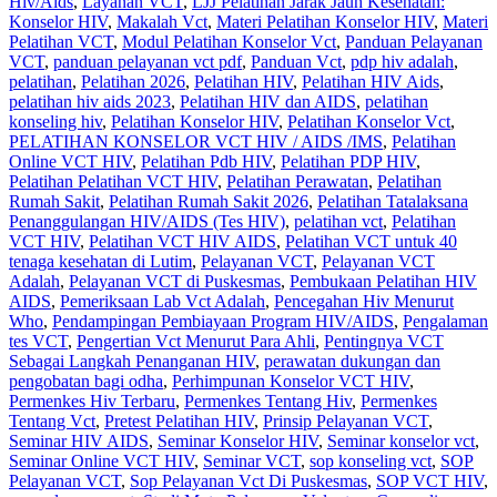
Hiv/Aids
,
Layanan VCT
,
LJJ Pelatihan Jarak Jauh Kesehatan:
Konselor HIV
,
Makalah Vct
,
Materi Pelatihan Konselor HIV
,
Materi
Pelatihan VCT
,
Modul Pelatihan Konselor Vct
,
Panduan Pelayanan
VCT
,
panduan pelayanan vct pdf
,
Panduan Vct
,
pdp hiv adalah
,
pelatihan
,
Pelatihan 2026
,
Pelatihan HIV
,
Pelatihan HIV Aids
,
pelatihan hiv aids 2023
,
Pelatihan HIV dan AIDS
,
pelatihan
konseling hiv
,
Pelatihan Konselor HIV
,
Pelatihan Konselor Vct
,
PELATIHAN KONSELOR VCT HIV / AIDS /IMS
,
Pelatihan
Online VCT HIV
,
Pelatihan Pdb HIV
,
Pelatihan PDP HIV
,
Pelatihan Pelatihan VCT HIV
,
Pelatihan Perawatan
,
Pelatihan
Rumah Sakit‎
,
Pelatihan Rumah Sakit 2026
,
Pelatihan Tatalaksana
Penanggulangan HIV/AIDS (Tes HIV)
,
pelatihan vct
,
Pelatihan
VCT HIV
,
Pelatihan VCT HIV AIDS
,
Pelatihan VCT untuk 40
tenaga kesehatan di Lutim
,
Pelayanan VCT
,
Pelayanan VCT
Adalah
,
Pelayanan VCT di Puskesmas
,
Pembukaan Pelatihan HIV
AIDS
,
Pemeriksaan Lab Vct Adalah
,
Pencegahan Hiv Menurut
Who
,
Pendampingan Pembiayaan Program HIV/AIDS
,
Pengalaman
tes VCT
,
Pengertian Vct Menurut Para Ahli
,
Pentingnya VCT
Sebagai Langkah Penanganan HIV
,
perawatan dukungan dan
pengobatan bagi odha
,
Perhimpunan Konselor VCT HIV
,
Permenkes Hiv Terbaru
,
Permenkes Tentang Hiv
,
Permenkes
Tentang Vct
,
Pretest Pelatihan HIV
,
Prinsip Pelayanan VCT
,
Seminar HIV AIDS
,
Seminar Konselor HIV
,
Seminar konselor vct
,
Seminar Online VCT HIV
,
Seminar VCT
,
sop konseling vct
,
SOP
Pelayanan VCT
,
Sop Pelayanan Vct Di Puskesmas
,
SOP VCT HIV
,