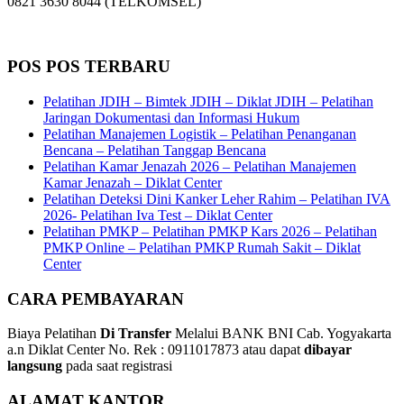
0821 3630 8044 (TELKOMSEL)
POS POS TERBARU
Pelatihan JDIH – Bimtek JDIH – Diklat JDIH – Pelatihan
Jaringan Dokumentasi dan Informasi Hukum
Pelatihan Manajemen Logistik – Pelatihan Penanganan
Bencana – Pelatihan Tanggap Bencana
Pelatihan Kamar Jenazah 2026 – Pelatihan Manajemen
Kamar Jenazah – Diklat Center
Pelatihan Deteksi Dini Kanker Leher Rahim – Pelatihan IVA
2026- Pelatihan Iva Test – Diklat Center
Pelatihan PMKP – Pelatihan PMKP Kars 2026 – Pelatihan
PMKP Online – Pelatihan PMKP Rumah Sakit – Diklat
Center
CARA PEMBAYARAN
Biaya Pelatihan
Di Transfer
Melalui BANK BNI Cab. Yogyakarta
a.n Diklat Center No. Rek : 0911017873 atau dapat
dibayar
langsung
pada saat registrasi
ALAMAT KANTOR