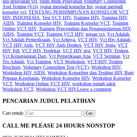
spo pelayanan vct
,
Studi Mutu Pelayanan Voluntary Counseling
And Testing (Vct)
,
syarat menjadi konselor hiv
,
syarat menjadi
konselor vct
,
TENTANG PERHIMPUNAN KONSELOR VCT
HIV INDONESIA
,
Test VCT HIV
,
Training HIV
,
Training HIV
AIDS
,
Training Konselor HIV
,
Training Konselor VCT
,
Training
Online VCT HIV
,
Training Pencegahan dan Penanggulangan HIV
AIDS
,
Training VCT
,
Training VCT HIV
,
tujuan vct
,
Vct Adalah
,
Vct Adalah Pemeriksaan
,
Vct Artinya
,
VCT HIV
,
Vct Hiv Adalah
,
VCT HIV Aids
,
VCT HIV Aids Depkes
,
VCT HIV Jogja
,
VCT
HIV Pdf
,
VCT HIV Terdekat
,
VCT HIV test
,
VCT HIV Testing
,
Vct Kepanjangan Dari
,
Vct Pemeriksaan Apa
,
VCT Seminar
,
Vct
Tes Adalah
,
Vct Training
,
VCT Workshop
,
VCT/HIV Testing
Brochure
,
Voluntary Counseling Test (VCT)
,
Workshop HIV
,
Workshop HIV AIDS
,
Workshop Konseling dan Tesiting HIV Bagi
Petugas Kesehatan
,
Workshop Konselor HIV
,
Workshop Konselor
VCT
,
Workshop Online VCT HIV
,
workshop rumah sakit
,
Workshop VCT
,
Workshop VCT HIV
Leave a comment
PENCARIAN JUDUL PELATIHAN
Cari untuk:
CALL ME PLEASE 24 HOURS NONSTOP